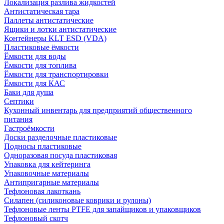
Локализация разлива жидкостей
Антистатическая тара
Паллеты антистатические
Ящики и лотки антистатические
Контейнеры KLT ESD (VDA)
Пластиковые ёмкости
Ёмкости для воды
Ёмкости для топлива
Ёмкости для транспортировки
Ёмкости для КАС
Баки для душа
Септики
Кухонный инвентарь для предприятий общественного
питания
Гастроёмкости
Доски разделочные пластиковые
Подносы пластиковые
Одноразовая посуда пластиковая
Упаковка для кейтеринга
Упаковочные материалы
Антипригарные материалы
Тефлоновая лакоткань
Силапен (силиконовые коврики и рулоны)
Тефлоновые ленты PTFE для запайщиков и упаковщиков
Тефлоновый скотч