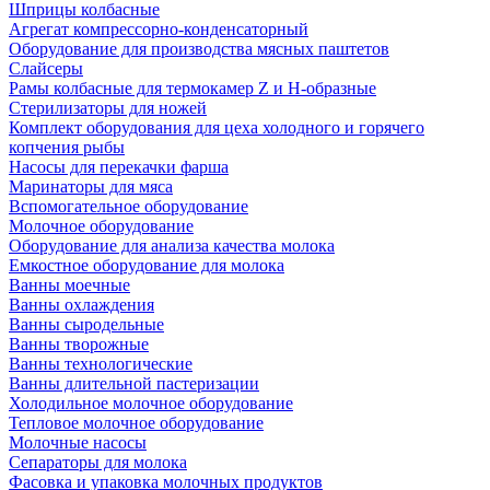
Шприцы колбасные
Агрегат компрессорно-конденсаторный
Оборудование для производства мясных паштетов
Слайсеры
Рамы колбасные для термокамер Z и H-образные
Стерилизаторы для ножей
Комплект оборудования для цеха холодного и горячего
копчения рыбы
Насосы для перекачки фарша
Маринаторы для мяса
Вспомогательное оборудование
Молочное оборудование
Оборудование для анализа качества молока
Емкостное оборудование для молока
Ванны моечные
Ванны охлаждения
Ванны сыродельные
Ванны творожные
Ванны технологические
Ванны длительной пастеризации
Холодильное молочное оборудование
Тепловое молочное оборудование
Молочные насосы
Сепараторы для молока
Фасовка и упаковка молочных продуктов