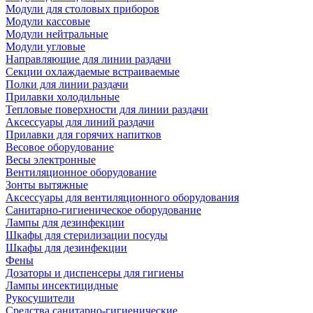
Модули для столовых приборов
Модули кассовые
Модули нейтральные
Модули угловые
Направляющие для линии раздачи
Секции охлаждаемые встраиваемые
Полки для линии раздачи
Прилавки холодильные
Тепловые поверхности для линии раздачи
Аксессуары для линий раздачи
Прилавки для горячих напитков
Весовое оборудование
Весы электронные
Вентиляционное оборудование
Зонты вытяжные
Аксессуары для вентиляционного оборудования
Санитарно-гигиеническое оборудование
Лампы для дезинфекции
Шкафы для стерилизации посуды
Шкафы для дезинфекции
Фены
Дозаторы и диспенсеры для гигиены
Лампы инсектицидные
Рукосушители
Средства санитарно-гигиенические