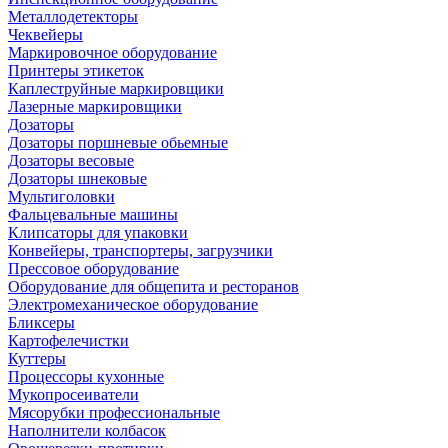
Металлодетекторы
Чеквейеры
Маркировочное оборудование
Принтеры этикеток
Каплеструйные маркировщики
Лазерные маркировщики
Дозаторы
Дозаторы поршневые обьемные
Дозаторы весовые
Дозаторы шнековые
Мультиголовки
Фальцевальные машины
Клипсаторы для упаковки
Конвейеры, транспортеры, загрузчики
Прессовое оборудование
Оборудование для общепита и ресторанов
Электромеханическое оборудование
Бликсеры
Картофелечистки
Куттеры
Процессоры кухонные
Мукопросеиватели
Мясорубки профессиональные
Наполнители колбасок