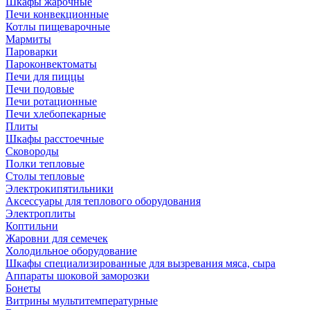
Шкафы жарочные
Печи конвекционные
Котлы пищеварочные
Мармиты
Пароварки
Пароконвектоматы
Печи для пиццы
Печи подовые
Печи ротационные
Печи хлебопекарные
Плиты
Шкафы расстоечные
Сковороды
Полки тепловые
Столы тепловые
Электрокипятильники
Аксессуары для теплового оборудования
Электроплиты
Коптильни
Жаровни для семечек
Холодильное оборудование
Шкафы специализированные для вызревания мяса, сыра
Аппараты шоковой заморозки
Бонеты
Витрины мультитемпературные