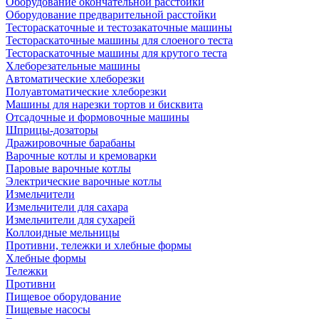
Оборудование окончательной расстойки
Оборудование предварительной расстойки
Тестораскаточные и тестозакаточные машины
Тестораскаточные машины для слоеного теста
Тестораскаточные машины для крутого теста
Хлеборезательные машины
Автоматические хлеборезки
Полуавтоматические хлеборезки
Машины для нарезки тортов и бисквита
Отсадочные и формовочные машины
Шприцы-дозаторы
Дражировочные барабаны
Варочные котлы и кремоварки
Паровые варочные котлы
Электрические варочные котлы
Измельчители
Измельчители для сахара
Измельчители для сухарей
Коллоидные мельницы
Противни, тележки и хлебные формы
Хлебные формы
Тележки
Противни
Пищевое оборудование
Пищевые насосы