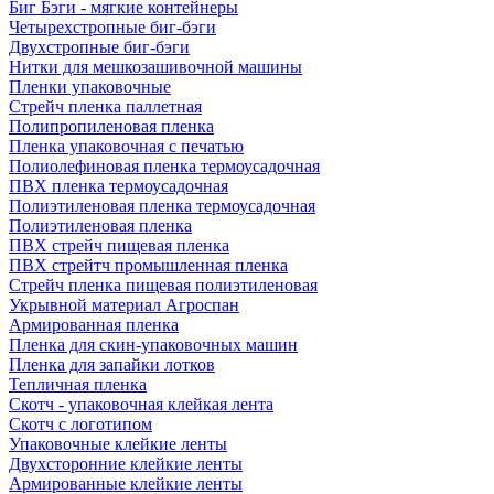
Биг Бэги - мягкие контейнеры
Четырехстропные биг-бэги
Двухстропные биг-бэги
Нитки для мешкозашивочной машины
Пленки упаковочные
Стрейч пленка паллетная
Полипропиленовая пленка
Пленка упаковочная с печатью
Полиолефиновая пленка термоусадочная
ПВХ пленка термоусадочная
Полиэтиленовая пленка термоусадочная
Полиэтиленовая пленка
ПВХ стрейч пищевая пленка
ПВХ стрейтч промышленная пленка
Стрейч пленка пищевая полиэтиленовая
Укрывной материал Агроспан
Армированная пленка
Пленка для скин-упаковочных машин
Пленка для запайки лотков
Тепличная пленка
Скотч - упаковочная клейкая лента
Скотч с логотипом
Упаковочные клейкие ленты
Двухсторонние клейкие ленты
Армированные клейкие ленты