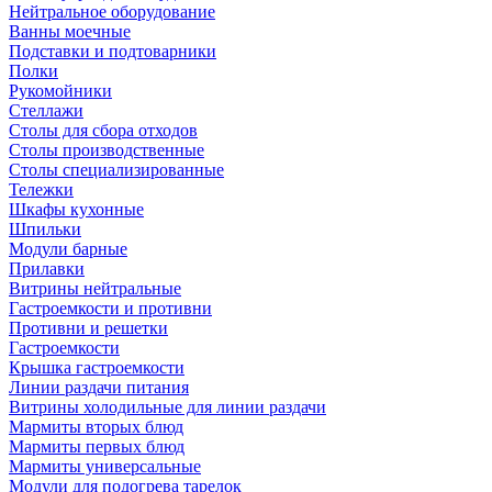
Нейтральное оборудование
Ванны моечные
Подставки и подтоварники
Полки
Рукомойники
Стеллажи
Столы для сбора отходов
Столы производственные
Столы специализированные
Тележки
Шкафы кухонные
Шпильки
Модули барные
Прилавки
Витрины нейтральные
Гастроемкости и противни
Противни и решетки
Гастроемкости
Крышка гастроемкости
Линии раздачи питания
Витрины холодильные для линии раздачи
Мармиты вторых блюд
Мармиты первых блюд
Мармиты универсальные
Модули для подогрева тарелок