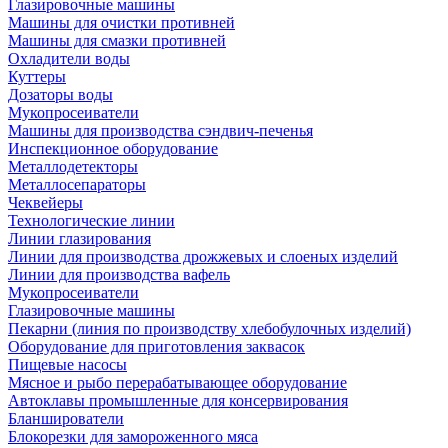
Глазировочные машины
Машины для очистки противней
Машины для смазки противней
Охладители воды
Куттеры
Дозаторы воды
Мукопросеиватели
Машины для производства сэндвич-печенья
Инспекционное оборудование
Металлодетекторы
Металлосепараторы
Чеквейеры
Технологические линии
Линии глазирования
Линии для производства дрожжевых и слоеных изделий
Линии для производства вафель
Мукопросеиватели
Глазировочные машины
Пекарни (линия по производству хлебобулочных изделий)
Оборудование для приготовления заквасок
Пищевые насосы
Мясное и рыбо перерабатывающее оборудование
Автоклавы промышленные для консервирования
Бланширователи
Блокорезки для замороженного мяса