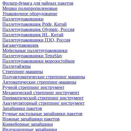
Фильтр-бумага для чайных пакетов
Мешки полипропиленовые
Упаковочное оборудование
Паллетоупаковщики
Паллетоупаковщик Pride, Китай
Паллетоупаковщик Olympic, Россия
Паллетоупаковщик HL, Китай
Паллетоупаковщики ПЗО, Россия
Багажеупаковщик
Мобильные паллетоупаковщики
Паллетоупаковщики TetraSlav
Паллетоупаковщики морозостойкие
Паллетайзеры
Стреппинг-машины
Полуавтоматические стреппинг машины
Автоматические стреппинг-машины
Ручной стреппинг инструмент
Механический стреппинг инструмент
Пневматический стреппинг инструмент
Аккумуляторный стреппинг инструмент
Запайщики пакетов
Ручные настольные запайщики пакетов
Ножные запайщики пакетов
Конвейерные запайщики
Индукционные запайщики