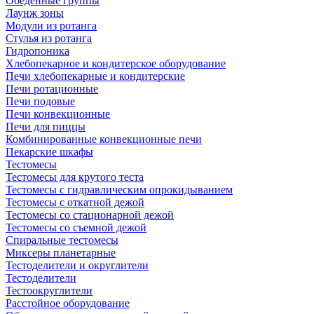
Обеденные группы
Лаунж зоны
Модули из ротанга
Стулья из ротанга
Гидропоника
Хлебопекарное и кондитерское оборудование
Печи хлебопекарные и кондитерские
Печи ротационные
Печи подовые
Печи конвекционные
Печи для пиццы
Комбинированные конвекционные печи
Пекарские шкафы
Тестомесы
Тестомесы для крутого теста
Тестомесы с гидравлическим опрокидыванием
Тестомесы с откатной дежой
Тестомесы со стационарной дежой
Тестомесы со съемной дежой
Спиральные тестомесы
Миксеры планетарные
Тестоделители и округлители
Тестоделители
Тестоокруглители
Расстойное оборудование