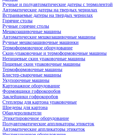
Ручные и полуавтоматические датеры с термолентой
Автоматические датеры на твердых чернилах
Встраиваемые датеры на твердых чернилах
Горячие столы
Ручные горячие столы
Мешкозашивочные машины
Автоматические мешкозашивочные машины
Ручные мешкозашивочные машинки
Термоформовочное оборудование
Скин-упаковочные и термоформовочные машины
Непищевые скин упаковочные машины
Пищевые скин упаковочные машины
Термоформовочные машины
Блистер-сварочные машины
Укупорочные машины
Картонажное оборудование
Формовщики гофрокоробов
Заклейщики гофрокоробов
Степлеры для картона упаковочные
Шредеры для картона
Обандероливатели
Этикетировочное оборудование
Полуавтоматические аппликаторы этикеток
Автоматические аппликаторы этикеток
Инспекционное оборудование