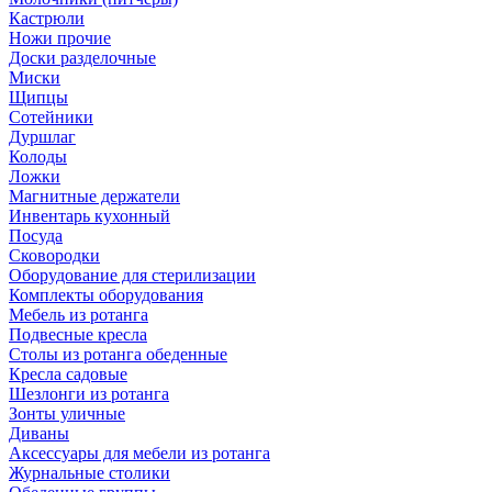
Кастрюли
Ножи прочие
Доски разделочные
Миски
Щипцы
Сотейники
Дуршлаг
Колоды
Ложки
Магнитные держатели
Инвентарь кухонный
Посуда
Сковородки
Оборудование для стерилизации
Комплекты оборудования
Мебель из ротанга
Подвесные кресла
Столы из ротанга обеденные
Кресла садовые
Шезлонги из ротанга
Зонты уличные
Диваны
Аксессуары для мебели из ротанга
Журнальные столики