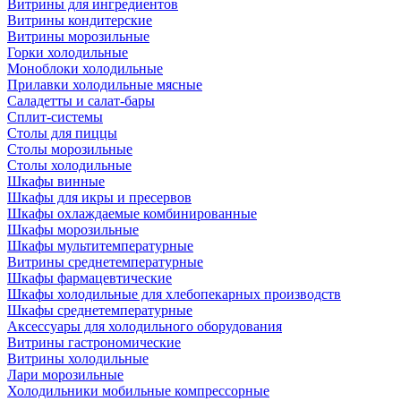
Витрины для ингредиентов
Витрины кондитерские
Витрины морозильные
Горки холодильные
Моноблоки холодильные
Прилавки холодильные мясные
Саладетты и салат-бары
Сплит-системы
Столы для пиццы
Столы морозильные
Столы холодильные
Шкафы винные
Шкафы для икры и пресервов
Шкафы охлаждаемые комбинированные
Шкафы морозильные
Шкафы мультитемпературные
Витрины среднетемпературные
Шкафы фармацевтические
Шкафы холодильные для хлебопекарных производств
Шкафы среднетемпературные
Аксессуары для холодильного оборудования
Витрины гастрономические
Витрины холодильные
Лари морозильные
Холодильники мобильные компрессорные