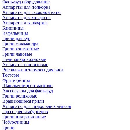
Фаст-фуд оборудование
Аппараты для попкорна
Аппараты для сахарной ваты
Аппараты для хот-догов
Аппараты для шаурмы
Блинницы
Вафельницы
Грили для кур
Грили саламандра
Грили контактные
Грили лавовые
Печи микроволновые
Аппараты пончиковые
Рисоварки и термосы для риса
Тостеры
Фритюрницы
Шашлычницы и мангалы
Аксессуары для фаст-фуд
Грили роликовые
Вращающиеся грили
Аппараты для спиральных чипсов
Пресс для гамбургеров
Грили индукционные
Чебуречницы
Грили