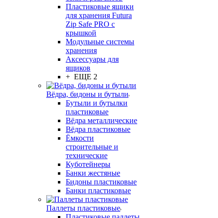
Пластиковые ящики
для хранения Futura
Zip Safe PRO с
крышкой
Модульные системы
хранения
Аксессуары для
ящиков
+ ЕЩЕ 2
Вёдра, бидоны и бутыли
Бутыли и бутылки
пластиковые
Вёдра металлические
Вёдра пластиковые
Ёмкости
строительные и
технические
Куботейнеры
Банки жестяные
Бидоны пластиковые
Банки пластиковые
Паллеты пластиковые
Пластиковые паллеты