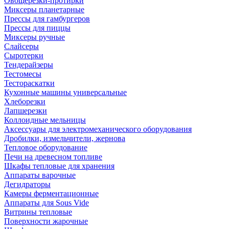
Овощерезки-протирки
Миксеры планетарные
Прессы для гамбургеров
Прессы для пиццы
Миксеры ручные
Слайсеры
Сыротерки
Тендерайзеры
Тестомесы
Тестораскатки
Кухонные машины универсальные
Хлеборезки
Лапшерезки
Коллоидные мельницы
Аксессуары для электромеханического оборудования
Дробилки, измельчители, жернова
Тепловое оборудование
Печи на древесном топливе
Шкафы тепловые для хранения
Аппараты варочные
Дегидраторы
Камеры ферментационные
Аппараты для Sous Vide
Витрины тепловые
Поверхности жарочные