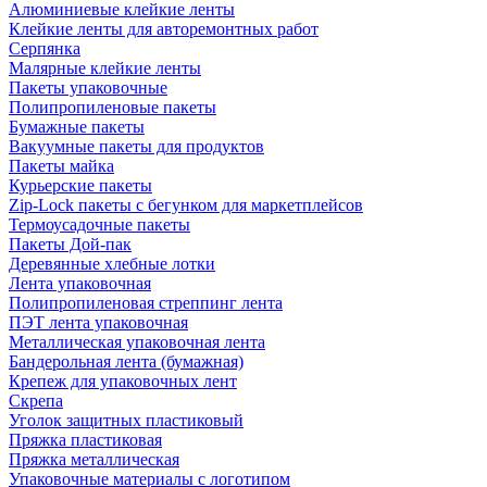
Алюминиевые клейкие ленты
Клейкие ленты для авторемонтных работ
Серпянка
Малярные клейкие ленты
Пакеты упаковочные
Полипропиленовые пакеты
Бумажные пакеты
Вакуумные пакеты для продуктов
Пакеты майка
Курьерские пакеты
Zip-Lock пакеты с бегунком для маркетплейсов
Термоусадочные пакеты
Пакеты Дой-пак
Деревянные хлебные лотки
Лента упаковочная
Полипропиленовая стреппинг лента
ПЭТ лента упаковочная
Металлическая упаковочная лента
Бандерольная лента (бумажная)
Крепеж для упаковочных лент
Скрепа
Уголок защитных пластиковый
Пряжка пластиковая
Пряжка металлическая
Упаковочные материалы с логотипом