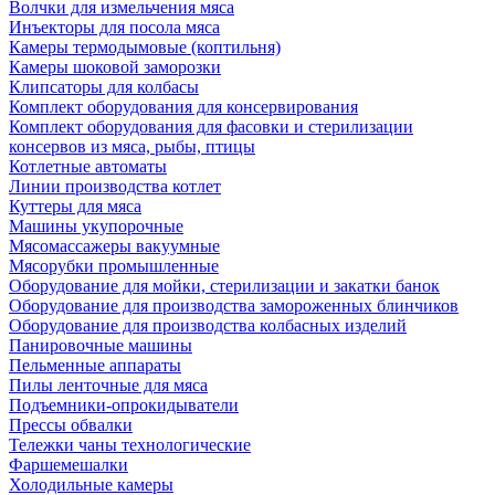
Волчки для измельчения мяса
Инъекторы для посола мяса
Камеры термодымовые (коптильня)
Камеры шоковой заморозки
Клипсаторы для колбасы
Комплект оборудования для консервирования
Комплект оборудования для фасовки и стерилизации
консервов из мяса, рыбы, птицы
Котлетные автоматы
Линии производства котлет
Куттеры для мяса
Машины укупорочные
Мясомассажеры вакуумные
Мясорубки промышленные
Оборудование для мойки, стерилизации и закатки банок
Оборудование для производства замороженных блинчиков
Оборудование для производства колбасных изделий
Панировочные машины
Пельменные аппараты
Пилы ленточные для мяса
Подъемники-опрокидыватели
Прессы обвалки
Тележки чаны технологические
Фаршемешалки
Холодильные камеры