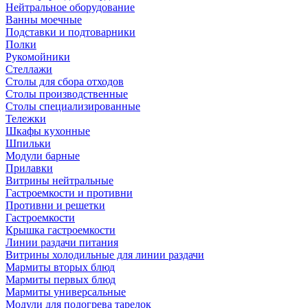
Нейтральное оборудование
Ванны моечные
Подставки и подтоварники
Полки
Рукомойники
Стеллажи
Столы для сбора отходов
Столы производственные
Столы специализированные
Тележки
Шкафы кухонные
Шпильки
Модули барные
Прилавки
Витрины нейтральные
Гастроемкости и противни
Противни и решетки
Гастроемкости
Крышка гастроемкости
Линии раздачи питания
Витрины холодильные для линии раздачи
Мармиты вторых блюд
Мармиты первых блюд
Мармиты универсальные
Модули для подогрева тарелок