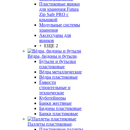
Пластиковые ящики
для хранения Futura
Zip Safe PRO с
крышкой
Модульные системы
хранения
Аксессуары для
ящиков
+ ЕЩЕ 2
Вёдра, бидоны и бутыли
Бутыли и бутылки
пластиковые
Вёдра металлические
Вёдра пластиковые
Ёмкости
строительные и
технические
Куботейнеры
Банки жестяные
Бидоны пластиковые
Банки пластиковые
Паллеты пластиковые
Пластиковые паллеты