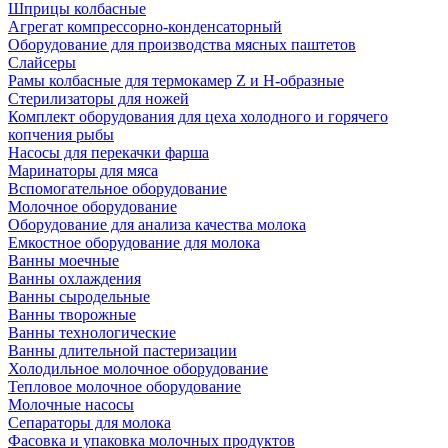
Шприцы колбасные
Агрегат компрессорно-конденсаторный
Оборудование для производства мясных паштетов
Слайсеры
Рамы колбасные для термокамер Z и H-образные
Стерилизаторы для ножей
Комплект оборудования для цеха холодного и горячего
копчения рыбы
Насосы для перекачки фарша
Маринаторы для мяса
Вспомогательное оборудование
Молочное оборудование
Оборудование для анализа качества молока
Емкостное оборудование для молока
Ванны моечные
Ванны охлаждения
Ванны сыродельные
Ванны творожные
Ванны технологические
Ванны длительной пастеризации
Холодильное молочное оборудование
Тепловое молочное оборудование
Молочные насосы
Сепараторы для молока
Фасовка и упаковка молочных продуктов