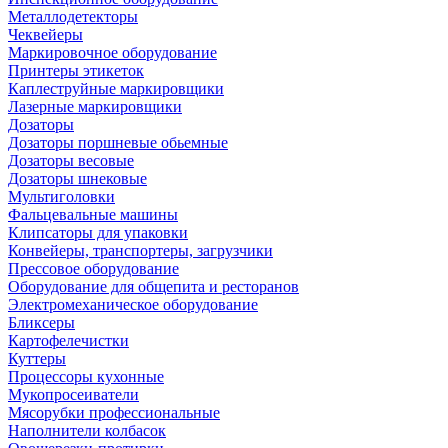
Металлодетекторы
Чеквейеры
Маркировочное оборудование
Принтеры этикеток
Каплеструйные маркировщики
Лазерные маркировщики
Дозаторы
Дозаторы поршневые обьемные
Дозаторы весовые
Дозаторы шнековые
Мультиголовки
Фальцевальные машины
Клипсаторы для упаковки
Конвейеры, транспортеры, загрузчики
Прессовое оборудование
Оборудование для общепита и ресторанов
Электромеханическое оборудование
Бликсеры
Картофелечистки
Куттеры
Процессоры кухонные
Мукопросеиватели
Мясорубки профессиональные
Наполнители колбасок