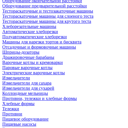
Оборудование окончательной расстойки
Оборудование предварительной расстойки
Тестораскаточные и тестозакаточные машины
Тестораскаточные машины для слоеного теста
Тестораскаточные машины для крутого теста
Хлеборезательные машины
Автоматические хлеборезки
Полуавтоматические хлеборезки
Машины для нарезки тортов и бисквита
Отсадочные и формовочные машины
Шприцы-дозаторы
Дражировочные барабаны
Варочные котлы и кремоварки
Паровые варочные котлы
Электрические варочные котлы
Измельчители
Измельчители для сахара
Измельчители для сухарей
Коллоидные мельницы
Противни, тележки и хлебные формы
Хлебные формы
Тележки
Противни
Пищевое оборудование
Пищевые насосы