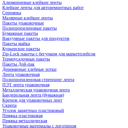
Алюминиевые клейкие ленты
Клейкие ленты для авторемонтных работ
Серпянка
Малярные клейкие ленты
Пакеты упаковочные
Полипропиленовые пакеты
Бумажные пакеты
Вакуумные пакеты для продуктов
Пакеты майка
Курьерские пакеты
Zip-Lock пакеты с бегунком для маркетплейсов
Термоусадочные пакеты
Пакеты Дой-пак
Деревянные хлебные лотки
Лента упаковочная
Полипропиленовая стреппинг лента
ПЭТ лента упаковочная
Металлическая упаковочная лента
Бандерольная лента (бумажная)
Крепеж для упаковочных лент
Скрепа
Уголок защитных пластиковый
Пряжка пластиковая
Пряжка металлическая
Упаковочные материалы с логотипом