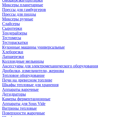
Овощерезки-протирки
Миксеры планетарные
Прессы для гамбургеров
Прессы для пиццы
Миксеры ручные
Слайсеры
Сыротерки
Тендерайзеры
Тестомесы
Тестораскатки
Кухонные машины универсальные
Хлеборезки
Лапшерезки
Коллоидные мельницы
Аксессуары для электромеханического оборудования
Дробилки, измельчители, жернова
Тепловое оборудование
Печи на древесном топливе
Шкафы тепловые для хранения
Аппараты варочные
Дегидраторы
Камеры ферментационные
Аппараты для Sous Vide
Витрины тепловые
Поверхности жарочные