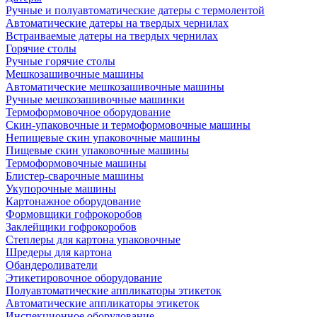
Ручные и полуавтоматические датеры с термолентой
Автоматические датеры на твердых чернилах
Встраиваемые датеры на твердых чернилах
Горячие столы
Ручные горячие столы
Мешкозашивочные машины
Автоматические мешкозашивочные машины
Ручные мешкозашивочные машинки
Термоформовочное оборудование
Скин-упаковочные и термоформовочные машины
Непищевые скин упаковочные машины
Пищевые скин упаковочные машины
Термоформовочные машины
Блистер-сварочные машины
Укупорочные машины
Картонажное оборудование
Формовщики гофрокоробов
Заклейщики гофрокоробов
Степлеры для картона упаковочные
Шредеры для картона
Обандероливатели
Этикетировочное оборудование
Полуавтоматические аппликаторы этикеток
Автоматические аппликаторы этикеток
Инспекционное оборудование