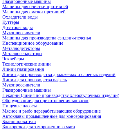
Глазировочные машины
Машины для очистки противней
Машины для смазки противней
Охладители воды
Куттеры
Дозаторы воды
Мукопросеиватели
Машины для производства сэндвич-печенья
Инспекционное оборудование
Металлодетекторы
Металлосепараторы
Чеквейеры
Технологические линии
Линии глазирования
Линии для производства дрожжевых и слоеных изделий
Линии для производства вафель
Мукопросеиватели
Глазировочные машины
Пекарни (линия по производству хлебобулочных изделий)
Оборудование для приготовления заквасок
Пищевые насосы
Мясное и рыбо перерабатывающее оборудование
Автоклавы промышленные для консервирования
Бланширователи
Блокорезки для замороженного мяса