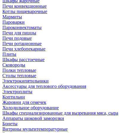
Шкафы жарочные
Печи конвекционные
Котлы пищеварочные
Мармиты
Пароварки
Пароконвектоматы
Печи для пиццы
Печи подовые
Печи ротационные
Печи хлебопекарные
Плиты
Шкафы расстоечные
Сковороды
Полки тепловые
Столы тепловые
Электрокипятильники
Аксессуары для теплового оборудования
Электроплиты
Коптильни
Жаровни для семечек
Холодильное оборудование
Шкафы специализированные для вызревания мяса, сыра
Аппараты шоковой заморозки
Бонеты
Витрины мультитемпературные