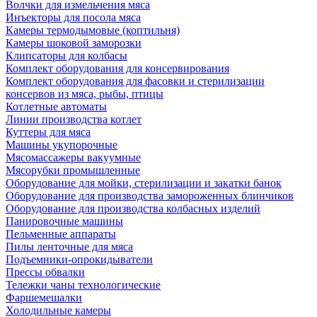
Волчки для измельчения мяса
Инъекторы для посола мяса
Камеры термодымовые (коптильня)
Камеры шоковой заморозки
Клипсаторы для колбасы
Комплект оборудования для консервирования
Комплект оборудования для фасовки и стерилизации
консервов из мяса, рыбы, птицы
Котлетные автоматы
Линии производства котлет
Куттеры для мяса
Машины укупорочные
Мясомассажеры вакуумные
Мясорубки промышленные
Оборудование для мойки, стерилизации и закатки банок
Оборудование для производства замороженных блинчиков
Оборудование для производства колбасных изделий
Панировочные машины
Пельменные аппараты
Пилы ленточные для мяса
Подъемники-опрокидыватели
Прессы обвалки
Тележки чаны технологические
Фаршемешалки
Холодильные камеры