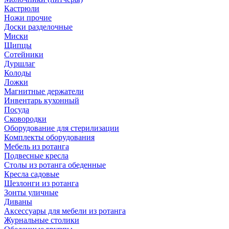
Кастрюли
Ножи прочие
Доски разделочные
Миски
Щипцы
Сотейники
Дуршлаг
Колоды
Ложки
Магнитные держатели
Инвентарь кухонный
Посуда
Сковородки
Оборудование для стерилизации
Комплекты оборудования
Мебель из ротанга
Подвесные кресла
Столы из ротанга обеденные
Кресла садовые
Шезлонги из ротанга
Зонты уличные
Диваны
Аксессуары для мебели из ротанга
Журнальные столики