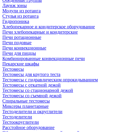
Обеденные группы
Лаунж зоны
Модули из ротанга
Стулья из ротанга
Гидропоника
Хлебопекарное и кондитерское оборудование
Печи хлебопекарные и кондитерские
Печи ротационные
Печи подовые
Печи конвекционные
Печи для пиццы
Комбинированные конвекционные печи
Пекарские шкафы
Тестомесы
Тестомесы для крутого теста
Тестомесы с гидравлическим опрокидыванием
Тестомесы с откатной дежой
Тестомесы со стационарной дежой
Тестомесы со съемной дежой
Спиральные тестомесы
Миксеры планетарные
Тестоделители и округлители
Тестоделители
Тестоокруглители
Расстойное оборудование