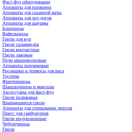
Фаст-фуд оборудование
Аппараты для попкорна
Аппараты для сахарной ваты
Аппараты для хот-догов
Аппараты для шаурмы
Блинницы
Вафельницы
Грили для кур
Грили саламандра
Грили контактные
Грили лавовые
Печи микроволновые
Аппараты пончиковые
Рисоварки и термосы для риса
Тостеры
Фритюрницы
Шашлычницы и мангалы
Аксессуары для фаст-фуд
Грили роликовые
Вращающиеся грили
Аппараты для спиральных чипсов
Пресс для гамбургеров
Грили индукционные
Чебуречницы
Грили