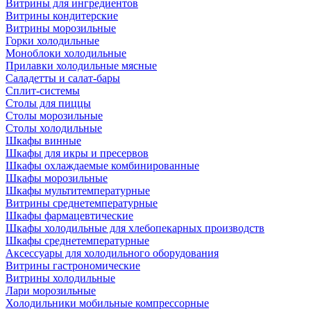
Витрины для ингредиентов
Витрины кондитерские
Витрины морозильные
Горки холодильные
Моноблоки холодильные
Прилавки холодильные мясные
Саладетты и салат-бары
Сплит-системы
Столы для пиццы
Столы морозильные
Столы холодильные
Шкафы винные
Шкафы для икры и пресервов
Шкафы охлаждаемые комбинированные
Шкафы морозильные
Шкафы мультитемпературные
Витрины среднетемпературные
Шкафы фармацевтические
Шкафы холодильные для хлебопекарных производств
Шкафы среднетемпературные
Аксессуары для холодильного оборудования
Витрины гастрономические
Витрины холодильные
Лари морозильные
Холодильники мобильные компрессорные