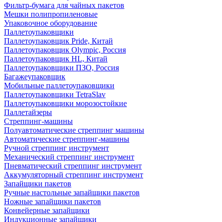
Фильтр-бумага для чайных пакетов
Мешки полипропиленовые
Упаковочное оборудование
Паллетоупаковщики
Паллетоупаковщик Pride, Китай
Паллетоупаковщик Olympic, Россия
Паллетоупаковщик HL, Китай
Паллетоупаковщики ПЗО, Россия
Багажеупаковщик
Мобильные паллетоупаковщики
Паллетоупаковщики TetraSlav
Паллетоупаковщики морозостойкие
Паллетайзеры
Стреппинг-машины
Полуавтоматические стреппинг машины
Автоматические стреппинг-машины
Ручной стреппинг инструмент
Механический стреппинг инструмент
Пневматический стреппинг инструмент
Аккумуляторный стреппинг инструмент
Запайщики пакетов
Ручные настольные запайщики пакетов
Ножные запайщики пакетов
Конвейерные запайщики
Индукционные запайщики