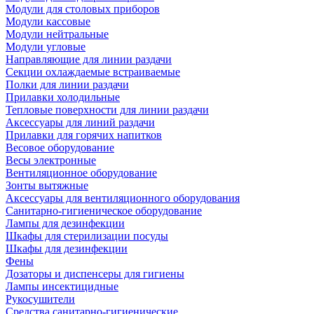
Модули для столовых приборов
Модули кассовые
Модули нейтральные
Модули угловые
Направляющие для линии раздачи
Секции охлаждаемые встраиваемые
Полки для линии раздачи
Прилавки холодильные
Тепловые поверхности для линии раздачи
Аксессуары для линий раздачи
Прилавки для горячих напитков
Весовое оборудование
Весы электронные
Вентиляционное оборудование
Зонты вытяжные
Аксессуары для вентиляционного оборудования
Санитарно-гигиеническое оборудование
Лампы для дезинфекции
Шкафы для стерилизации посуды
Шкафы для дезинфекции
Фены
Дозаторы и диспенсеры для гигиены
Лампы инсектицидные
Рукосушители
Средства санитарно-гигиенические