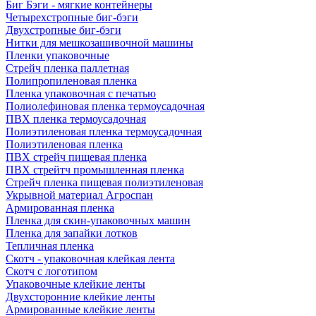
Биг Бэги - мягкие контейнеры
Четырехстропные биг-бэги
Двухстропные биг-бэги
Нитки для мешкозашивочной машины
Пленки упаковочные
Стрейч пленка паллетная
Полипропиленовая пленка
Пленка упаковочная с печатью
Полиолефиновая пленка термоусадочная
ПВХ пленка термоусадочная
Полиэтиленовая пленка термоусадочная
Полиэтиленовая пленка
ПВХ стрейч пищевая пленка
ПВХ стрейтч промышленная пленка
Стрейч пленка пищевая полиэтиленовая
Укрывной материал Агроспан
Армированная пленка
Пленка для скин-упаковочных машин
Пленка для запайки лотков
Тепличная пленка
Скотч - упаковочная клейкая лента
Скотч с логотипом
Упаковочные клейкие ленты
Двухсторонние клейкие ленты
Армированные клейкие ленты