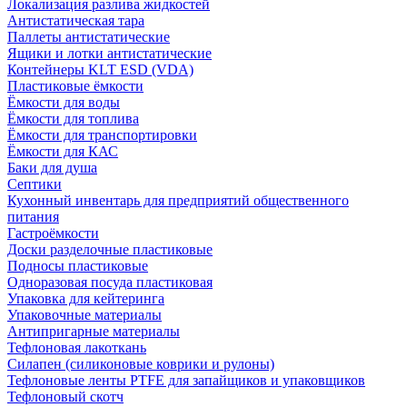
Локализация разлива жидкостей
Антистатическая тара
Паллеты антистатические
Ящики и лотки антистатические
Контейнеры KLT ESD (VDA)
Пластиковые ёмкости
Ёмкости для воды
Ёмкости для топлива
Ёмкости для транспортировки
Ёмкости для КАС
Баки для душа
Септики
Кухонный инвентарь для предприятий общественного
питания
Гастроёмкости
Доски разделочные пластиковые
Подносы пластиковые
Одноразовая посуда пластиковая
Упаковка для кейтеринга
Упаковочные материалы
Антипригарные материалы
Тефлоновая лакоткань
Силапен (силиконовые коврики и рулоны)
Тефлоновые ленты PTFE для запайщиков и упаковщиков
Тефлоновый скотч