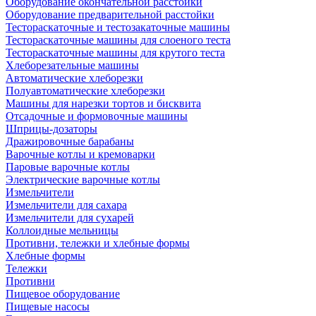
Оборудование окончательной расстойки
Оборудование предварительной расстойки
Тестораскаточные и тестозакаточные машины
Тестораскаточные машины для слоеного теста
Тестораскаточные машины для крутого теста
Хлеборезательные машины
Автоматические хлеборезки
Полуавтоматические хлеборезки
Машины для нарезки тортов и бисквита
Отсадочные и формовочные машины
Шприцы-дозаторы
Дражировочные барабаны
Варочные котлы и кремоварки
Паровые варочные котлы
Электрические варочные котлы
Измельчители
Измельчители для сахара
Измельчители для сухарей
Коллоидные мельницы
Противни, тележки и хлебные формы
Хлебные формы
Тележки
Противни
Пищевое оборудование
Пищевые насосы