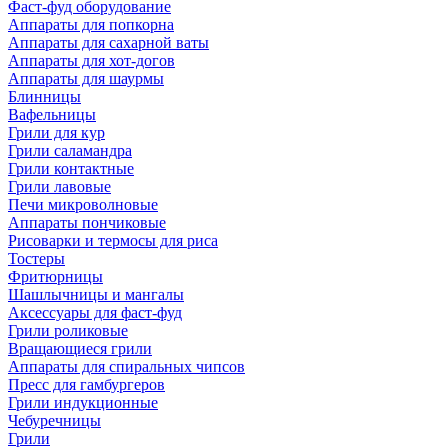
Фаст-фуд оборудование
Аппараты для попкорна
Аппараты для сахарной ваты
Аппараты для хот-догов
Аппараты для шаурмы
Блинницы
Вафельницы
Грили для кур
Грили саламандра
Грили контактные
Грили лавовые
Печи микроволновые
Аппараты пончиковые
Рисоварки и термосы для риса
Тостеры
Фритюрницы
Шашлычницы и мангалы
Аксессуары для фаст-фуд
Грили роликовые
Вращающиеся грили
Аппараты для спиральных чипсов
Пресс для гамбургеров
Грили индукционные
Чебуречницы
Грили