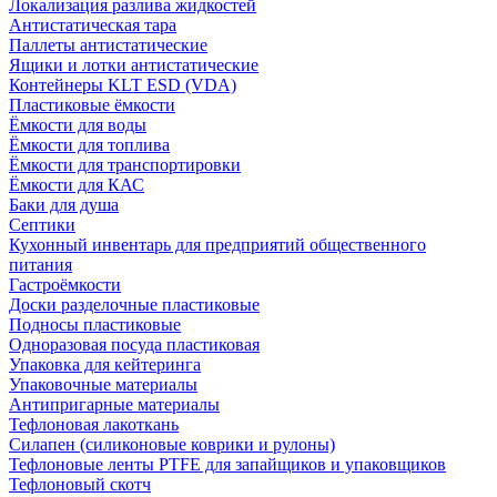
Локализация разлива жидкостей
Антистатическая тара
Паллеты антистатические
Ящики и лотки антистатические
Контейнеры KLT ESD (VDA)
Пластиковые ёмкости
Ёмкости для воды
Ёмкости для топлива
Ёмкости для транспортировки
Ёмкости для КАС
Баки для душа
Септики
Кухонный инвентарь для предприятий общественного
питания
Гастроёмкости
Доски разделочные пластиковые
Подносы пластиковые
Одноразовая посуда пластиковая
Упаковка для кейтеринга
Упаковочные материалы
Антипригарные материалы
Тефлоновая лакоткань
Силапен (силиконовые коврики и рулоны)
Тефлоновые ленты PTFE для запайщиков и упаковщиков
Тефлоновый скотч