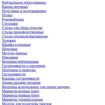
Нейтральное оборудование
Ванны моечные
Подставки и подтоварники
Полки
Рукомойники
Стеллажи
Столы для сбора отходов
Столы производственные
Столы специализированные
Тележки
Шкафы кухонные
Шпильки
Модули барные
Прилавки
Витрины нейтральные
Гастроемкости и противни
Противни и решетки
Гастроемкости
Крышка гастроемкости
Линии раздачи питания
Витрины холодильные для линии раздачи
Мармиты вторых блюд
Мармиты первых блюд
Мармиты универсальные
Модули для подогрева тарелок