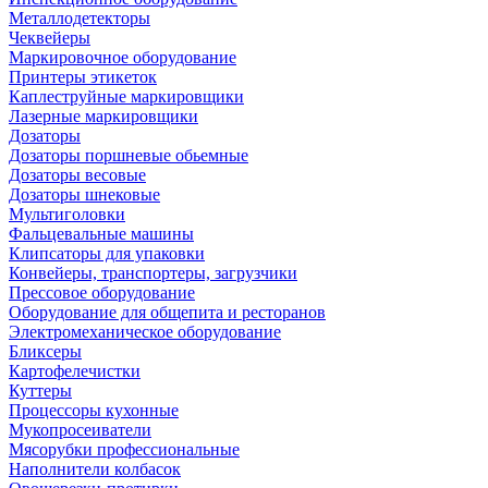
Металлодетекторы
Чеквейеры
Маркировочное оборудование
Принтеры этикеток
Каплеструйные маркировщики
Лазерные маркировщики
Дозаторы
Дозаторы поршневые обьемные
Дозаторы весовые
Дозаторы шнековые
Мультиголовки
Фальцевальные машины
Клипсаторы для упаковки
Конвейеры, транспортеры, загрузчики
Прессовое оборудование
Оборудование для общепита и ресторанов
Электромеханическое оборудование
Бликсеры
Картофелечистки
Куттеры
Процессоры кухонные
Мукопросеиватели
Мясорубки профессиональные
Наполнители колбасок