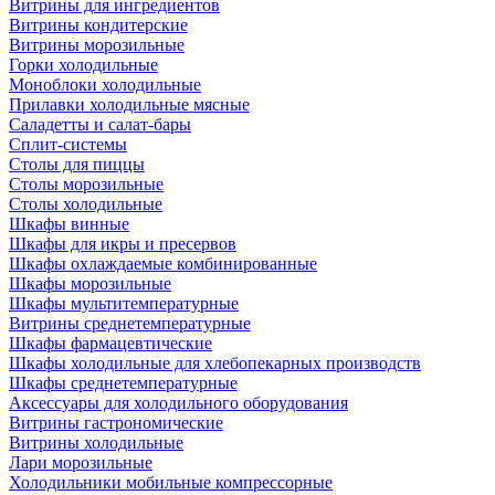
Витрины для ингредиентов
Витрины кондитерские
Витрины морозильные
Горки холодильные
Моноблоки холодильные
Прилавки холодильные мясные
Саладетты и салат-бары
Сплит-системы
Столы для пиццы
Столы морозильные
Столы холодильные
Шкафы винные
Шкафы для икры и пресервов
Шкафы охлаждаемые комбинированные
Шкафы морозильные
Шкафы мультитемпературные
Витрины среднетемпературные
Шкафы фармацевтические
Шкафы холодильные для хлебопекарных производств
Шкафы среднетемпературные
Аксессуары для холодильного оборудования
Витрины гастрономические
Витрины холодильные
Лари морозильные
Холодильники мобильные компрессорные