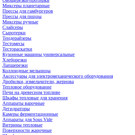
Овощерезки-протирки
Миксеры планетарные
Прессы для гамбургеров
Прессы для пиццы
Миксеры ручные
Слайсеры
Сыротерки
Тендерайзеры
Тестомесы
Тестораскатки
Кухонные машины универсальные
Хлеборезки
Лапшерезки
Коллоидные мельницы
Аксессуары для электромеханического оборудования
Дробилки, измельчители, жернова
Тепловое оборудование
Печи на древесном топливе
Шкафы тепловые для хранения
Аппараты варочные
Дегидраторы
Камеры ферментационные
Аппараты для Sous Vide
Витрины тепловые
Поверхности жарочные