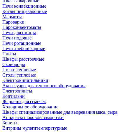
Шкафы жарочные
Печи конвекционные
Котлы пищеварочные
Мармиты
Пароварки
Пароконвектоматы
Печи для пиццы
Печи подовые
Печи ротационные
Печи хлебопекарные
Плиты
Шкафы расстоечные
Сковороды
Полки тепловые
Столы тепловые
Электрокипятильники
Аксессуары для теплового оборудования
Электроплиты
Коптильни
Жаровни для семечек
Холодильное оборудование
Шкафы специализированные для вызревания мяса, сыра
Аппараты шоковой заморозки
Бонеты
Витрины мультитемпературные