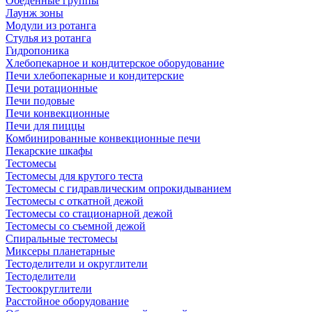
Обеденные группы
Лаунж зоны
Модули из ротанга
Стулья из ротанга
Гидропоника
Хлебопекарное и кондитерское оборудование
Печи хлебопекарные и кондитерские
Печи ротационные
Печи подовые
Печи конвекционные
Печи для пиццы
Комбинированные конвекционные печи
Пекарские шкафы
Тестомесы
Тестомесы для крутого теста
Тестомесы с гидравлическим опрокидыванием
Тестомесы с откатной дежой
Тестомесы со стационарной дежой
Тестомесы со съемной дежой
Спиральные тестомесы
Миксеры планетарные
Тестоделители и округлители
Тестоделители
Тестоокруглители
Расстойное оборудование