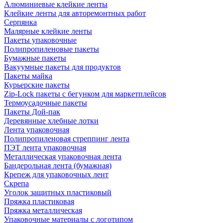
Алюминиевые клейкие ленты
Клейкие ленты для авторемонтных работ
Серпянка
Малярные клейкие ленты
Пакеты упаковочные
Полипропиленовые пакеты
Бумажные пакеты
Вакуумные пакеты для продуктов
Пакеты майка
Курьерские пакеты
Zip-Lock пакеты с бегунком для маркетплейсов
Термоусадочные пакеты
Пакеты Дой-пак
Деревянные хлебные лотки
Лента упаковочная
Полипропиленовая стреппинг лента
ПЭТ лента упаковочная
Металлическая упаковочная лента
Бандерольная лента (бумажная)
Крепеж для упаковочных лент
Скрепа
Уголок защитных пластиковый
Пряжка пластиковая
Пряжка металлическая
Упаковочные материалы с логотипом