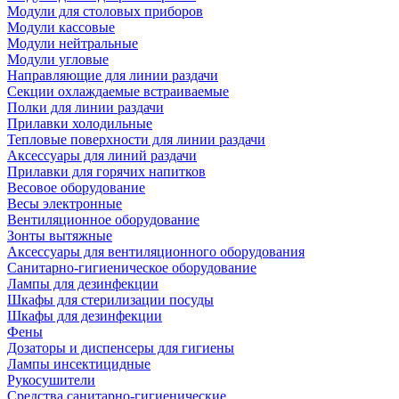
Модули для столовых приборов
Модули кассовые
Модули нейтральные
Модули угловые
Направляющие для линии раздачи
Секции охлаждаемые встраиваемые
Полки для линии раздачи
Прилавки холодильные
Тепловые поверхности для линии раздачи
Аксессуары для линий раздачи
Прилавки для горячих напитков
Весовое оборудование
Весы электронные
Вентиляционное оборудование
Зонты вытяжные
Аксессуары для вентиляционного оборудования
Санитарно-гигиеническое оборудование
Лампы для дезинфекции
Шкафы для стерилизации посуды
Шкафы для дезинфекции
Фены
Дозаторы и диспенсеры для гигиены
Лампы инсектицидные
Рукосушители
Средства санитарно-гигиенические