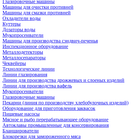
Глазировочные машины
Машины для очистки противней
Машины для смазки противней
Охладители воды
Куттеры
Дозаторы воды
Мукопросеиватели
Машины для производства сэндвич-печенья
Инспекционное оборудование
Металлодетекторы
Металлосепараторы
Чеквейеры
Технологические линии
Линии глазирования
Линии для производства дрожжевых и слоеных изделий
Линии для производства вафель
Мукопросеиватели
Глазировочные машины
Пекарни (линия по производству хлебобулочных изделий)
Оборудование для приготовления заквасок
Пищевые насосы
Мясное и рыбо перерабатывающее оборудование
Автоклавы промышленные для консервирования
Бланширователи
Блокорезки для замороженного мяса