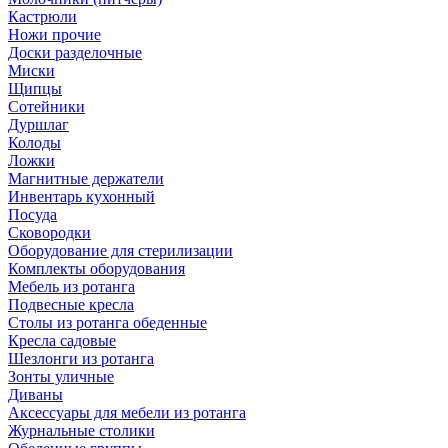
Кастрюли
Ножи прочие
Доски разделочные
Миски
Щипцы
Сотейники
Дуршлаг
Колоды
Ложки
Магнитные держатели
Инвентарь кухонный
Посуда
Сковородки
Оборудование для стерилизации
Комплекты оборудования
Мебель из ротанга
Подвесные кресла
Столы из ротанга обеденные
Кресла садовые
Шезлонги из ротанга
Зонты уличные
Диваны
Аксессуары для мебели из ротанга
Журнальные столики