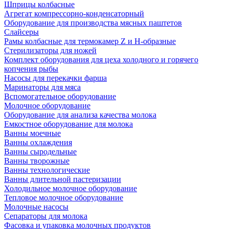
Шприцы колбасные
Агрегат компрессорно-конденсаторный
Оборудование для производства мясных паштетов
Слайсеры
Рамы колбасные для термокамер Z и H-образные
Стерилизаторы для ножей
Комплект оборудования для цеха холодного и горячего
копчения рыбы
Насосы для перекачки фарша
Маринаторы для мяса
Вспомогательное оборудование
Молочное оборудование
Оборудование для анализа качества молока
Емкостное оборудование для молока
Ванны моечные
Ванны охлаждения
Ванны сыродельные
Ванны творожные
Ванны технологические
Ванны длительной пастеризации
Холодильное молочное оборудование
Тепловое молочное оборудование
Молочные насосы
Сепараторы для молока
Фасовка и упаковка молочных продуктов