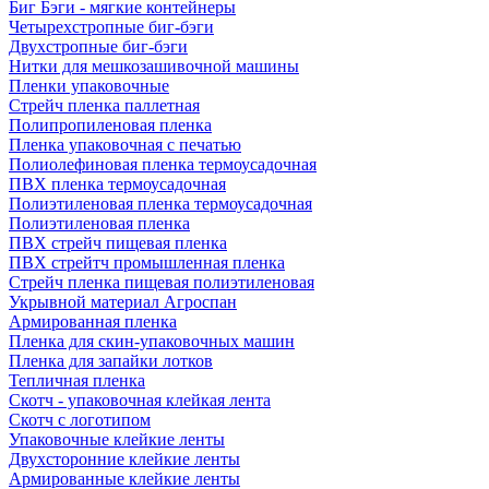
Биг Бэги - мягкие контейнеры
Четырехстропные биг-бэги
Двухстропные биг-бэги
Нитки для мешкозашивочной машины
Пленки упаковочные
Стрейч пленка паллетная
Полипропиленовая пленка
Пленка упаковочная с печатью
Полиолефиновая пленка термоусадочная
ПВХ пленка термоусадочная
Полиэтиленовая пленка термоусадочная
Полиэтиленовая пленка
ПВХ стрейч пищевая пленка
ПВХ стрейтч промышленная пленка
Стрейч пленка пищевая полиэтиленовая
Укрывной материал Агроспан
Армированная пленка
Пленка для скин-упаковочных машин
Пленка для запайки лотков
Тепличная пленка
Скотч - упаковочная клейкая лента
Скотч с логотипом
Упаковочные клейкие ленты
Двухсторонние клейкие ленты
Армированные клейкие ленты