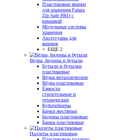
Пластиковые ящики
для хранения Futura
Zip Safe PRO с
крышкой
Модульные системы
хранения
Аксессуары для
ящиков
+ ЕЩЕ 2
Вёдра, бидоны и бутыли
Бутыли и бутылки
пластиковые
Вёдра металлические
Вёдра пластиковые
Ёмкости
строительные и
технические
Куботейнеры
Банки жестяные
Бидоны пластиковые
Банки пластиковые
Паллеты пластиковые
Пластиковые паллеты