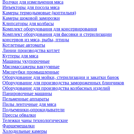
Волчки для измельчения мяса
Инъекторы для посола мяса
Камеры термодымовые (коптильня)
Камеры шоковой заморозки
Клипсаторы для колбасы
Комплект оборудования для консервирования
Комплект оборудования для фасовки и стерилизации
консервов из мяса, рыбы, птицы
Котлетные автоматы
Линии производства котлет
Куттеры для мяса
Машины укупорочные
Мясомассажеры вакуумные
Мясорубки промышленные
Оборудование для мойки, стерилизации и закатки банок
Оборудование для производства замороженных блинчиков
Оборудование для производства колбасных изделий
Панировочные машины
Пельменные аппараты
Пилы ленточные для мяса
Подъемники-опрокидыватели
Прессы обвалки
Тележки чаны технологические
Фаршемешалки
Холодильные камеры