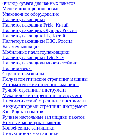
Фильтр-бумага для чайных пакетов
Мешки полипропиленовые
Упаковочное оборудование
Паллетоупаковщики
Паллетоупаковщик Pride, Китай
Паллетоупаковщик Olympic, Россия
Паллетоупаковщик HL, Китай
Паллетоупаковщики ПЗО, Россия
Багажеупаковщик
Мобильные паллетоупаковщики
Паллетоупаковщики TetraSlav
Паллетоупаковщики морозостойкие
Паллетайзеры
Стреппинг-машины
Полуавтоматические стреппинг машины
Автоматические стреппинг-машины
Ручной стреппинг инструмент
Механический стреппинг инструмент
Пневматический стреппинг инструмент
Аккумуляторный стреппинг инструмент
Запайщики пакетов
Ручные настольные запайщики пакетов
Ножные запайщики пакетов
Конвейерные запайщики
Индукционные запайщики