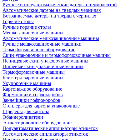
Ручные и полуавтоматические датеры с термолентой
Автоматические датеры на твердых чернилах
Встраиваемые датеры на твердых чернилах
Горячие столы
Ручные горячие столы
Мешкозашивочные машины
Автоматические мешкозашивочные машины
Ручные мешкозашивочные машинки
Термоформовочное оборудование
Скин-упаковочные и термоформовочные машины
Непищевые скин упаковочные машины
Пищевые скин упаковочные машины
Термоформовочные машины
Блистер-сварочные машины
Укупорочные машины
Картонажное оборудование
Формовщики гофрокоробов
Заклейщики гофрокоробов
Степлеры для картона упаковочные
Шредеры для картона
Обандероливатели
Этикетировочное оборудование
Полуавтоматические аппликаторы этикеток
Автоматические аппликаторы этикеток
Инспекционное оборудование