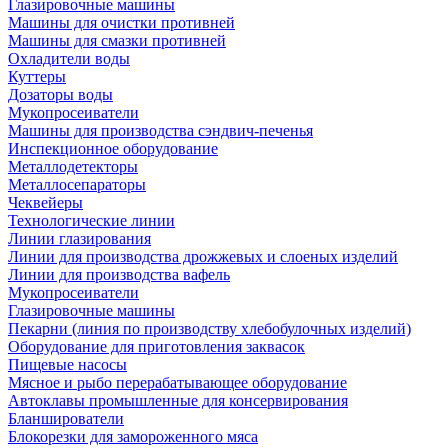
Глазировочные машины
Машины для очистки противней
Машины для смазки противней
Охладители воды
Куттеры
Дозаторы воды
Мукопросеиватели
Машины для производства сэндвич-печенья
Инспекционное оборудование
Металлодетекторы
Металлосепараторы
Чеквейеры
Технологические линии
Линии глазирования
Линии для производства дрожжевых и слоеных изделий
Линии для производства вафель
Мукопросеиватели
Глазировочные машины
Пекарни (линия по производству хлебобулочных изделий)
Оборудование для приготовления заквасок
Пищевые насосы
Мясное и рыбо перерабатывающее оборудование
Автоклавы промышленные для консервирования
Бланширователи
Блокорезки для замороженного мяса