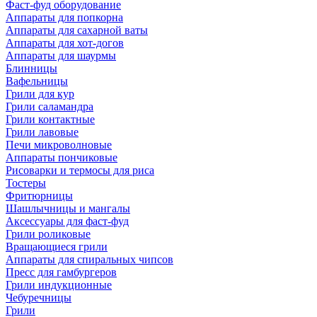
Фаст-фуд оборудование
Аппараты для попкорна
Аппараты для сахарной ваты
Аппараты для хот-догов
Аппараты для шаурмы
Блинницы
Вафельницы
Грили для кур
Грили саламандра
Грили контактные
Грили лавовые
Печи микроволновые
Аппараты пончиковые
Рисоварки и термосы для риса
Тостеры
Фритюрницы
Шашлычницы и мангалы
Аксессуары для фаст-фуд
Грили роликовые
Вращающиеся грили
Аппараты для спиральных чипсов
Пресс для гамбургеров
Грили индукционные
Чебуречницы
Грили