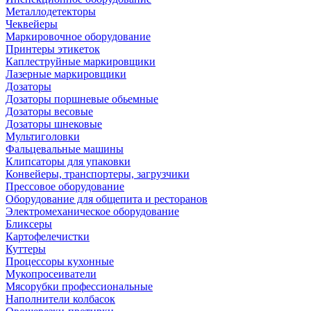
Металлодетекторы
Чеквейеры
Маркировочное оборудование
Принтеры этикеток
Каплеструйные маркировщики
Лазерные маркировщики
Дозаторы
Дозаторы поршневые обьемные
Дозаторы весовые
Дозаторы шнековые
Мультиголовки
Фальцевальные машины
Клипсаторы для упаковки
Конвейеры, транспортеры, загрузчики
Прессовое оборудование
Оборудование для общепита и ресторанов
Электромеханическое оборудование
Бликсеры
Картофелечистки
Куттеры
Процессоры кухонные
Мукопросеиватели
Мясорубки профессиональные
Наполнители колбасок