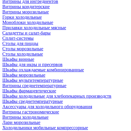
Витрины для ингредиентов
Витрины кондитерские
Витрины морозильные
Горки холодильные
Моноблоки холодильные
Прилавки холодильные мясные
Саладетты и салат-бары
Сплит-системы
Столы для пиццы
Столы морозильные
Столы холодильные
Шкафы винные
Шкафы для икры и пресервов
Шкафы охлаждаемые комбинированные
Шкафы морозильные
Шкафы мультитемпературные
Витрины среднетемпературные
Шкафы фармацевтические
Шкафы холодильные для хлебопекарных производств
Шкафы среднетемпературные
Аксессуары для холодильного оборудования
Витрины гастрономические
Витрины холодильные
Лари морозильные
Холодильники мобильные компрессорные