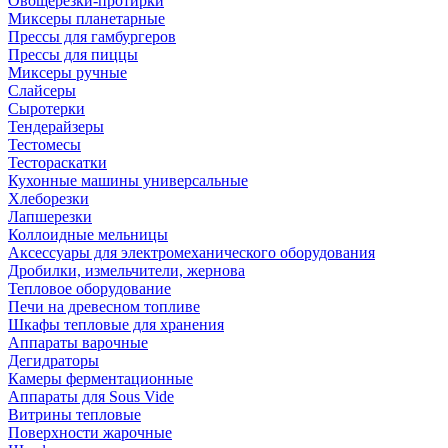
Овощерезки-протирки
Миксеры планетарные
Прессы для гамбургеров
Прессы для пиццы
Миксеры ручные
Слайсеры
Сыротерки
Тендерайзеры
Тестомесы
Тестораскатки
Кухонные машины универсальные
Хлеборезки
Лапшерезки
Коллоидные мельницы
Аксессуары для электромеханического оборудования
Дробилки, измельчители, жернова
Тепловое оборудование
Печи на древесном топливе
Шкафы тепловые для хранения
Аппараты варочные
Дегидраторы
Камеры ферментационные
Аппараты для Sous Vide
Витрины тепловые
Поверхности жарочные