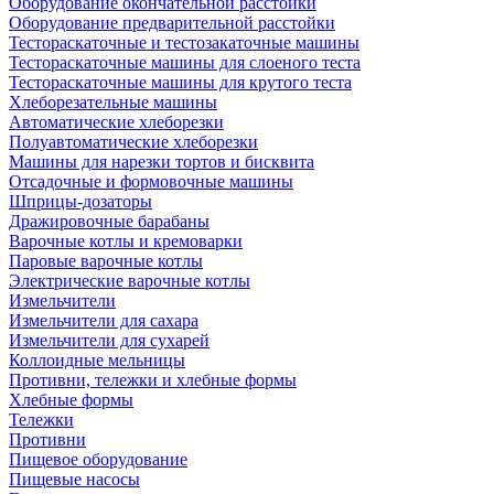
Оборудование окончательной расстойки
Оборудование предварительной расстойки
Тестораскаточные и тестозакаточные машины
Тестораскаточные машины для слоеного теста
Тестораскаточные машины для крутого теста
Хлеборезательные машины
Автоматические хлеборезки
Полуавтоматические хлеборезки
Машины для нарезки тортов и бисквита
Отсадочные и формовочные машины
Шприцы-дозаторы
Дражировочные барабаны
Варочные котлы и кремоварки
Паровые варочные котлы
Электрические варочные котлы
Измельчители
Измельчители для сахара
Измельчители для сухарей
Коллоидные мельницы
Противни, тележки и хлебные формы
Хлебные формы
Тележки
Противни
Пищевое оборудование
Пищевые насосы