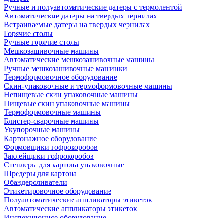
Ручные и полуавтоматические датеры с термолентой
Автоматические датеры на твердых чернилах
Встраиваемые датеры на твердых чернилах
Горячие столы
Ручные горячие столы
Мешкозашивочные машины
Автоматические мешкозашивочные машины
Ручные мешкозашивочные машинки
Термоформовочное оборудование
Скин-упаковочные и термоформовочные машины
Непищевые скин упаковочные машины
Пищевые скин упаковочные машины
Термоформовочные машины
Блистер-сварочные машины
Укупорочные машины
Картонажное оборудование
Формовщики гофрокоробов
Заклейщики гофрокоробов
Степлеры для картона упаковочные
Шредеры для картона
Обандероливатели
Этикетировочное оборудование
Полуавтоматические аппликаторы этикеток
Автоматические аппликаторы этикеток
Инспекционное оборудование