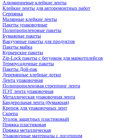
Алюминиевые клейкие ленты
Клейкие ленты для авторемонтных работ
Серпянка
Малярные клейкие ленты
Пакеты упаковочные
Полипропиленовые пакеты
Бумажные пакеты
Вакуумные пакеты для продуктов
Пакеты майка
Курьерские пакеты
Zip-Lock пакеты с бегунком для маркетплейсов
Термоусадочные пакеты
Пакеты Дой-пак
Деревянные хлебные лотки
Лента упаковочная
Полипропиленовая стреппинг лента
ПЭТ лента упаковочная
Металлическая упаковочная лента
Бандерольная лента (бумажная)
Крепеж для упаковочных лент
Скрепа
Уголок защитных пластиковый
Пряжка пластиковая
Пряжка металлическая
Упаковочные материалы с логотипом