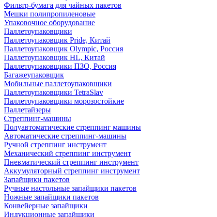
Фильтр-бумага для чайных пакетов
Мешки полипропиленовые
Упаковочное оборудование
Паллетоупаковщики
Паллетоупаковщик Pride, Китай
Паллетоупаковщик Olympic, Россия
Паллетоупаковщик HL, Китай
Паллетоупаковщики ПЗО, Россия
Багажеупаковщик
Мобильные паллетоупаковщики
Паллетоупаковщики TetraSlav
Паллетоупаковщики морозостойкие
Паллетайзеры
Стреппинг-машины
Полуавтоматические стреппинг машины
Автоматические стреппинг-машины
Ручной стреппинг инструмент
Механический стреппинг инструмент
Пневматический стреппинг инструмент
Аккумуляторный стреппинг инструмент
Запайщики пакетов
Ручные настольные запайщики пакетов
Ножные запайщики пакетов
Конвейерные запайщики
Индукционные запайщики