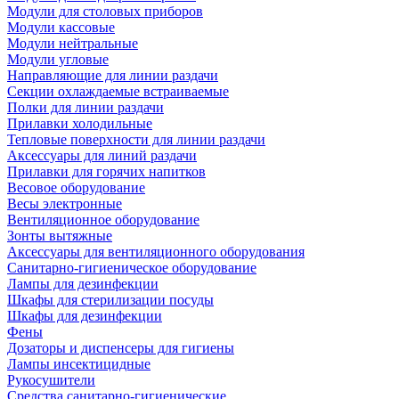
Модули для столовых приборов
Модули кассовые
Модули нейтральные
Модули угловые
Направляющие для линии раздачи
Секции охлаждаемые встраиваемые
Полки для линии раздачи
Прилавки холодильные
Тепловые поверхности для линии раздачи
Аксессуары для линий раздачи
Прилавки для горячих напитков
Весовое оборудование
Весы электронные
Вентиляционное оборудование
Зонты вытяжные
Аксессуары для вентиляционного оборудования
Санитарно-гигиеническое оборудование
Лампы для дезинфекции
Шкафы для стерилизации посуды
Шкафы для дезинфекции
Фены
Дозаторы и диспенсеры для гигиены
Лампы инсектицидные
Рукосушители
Средства санитарно-гигиенические