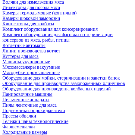
Волчки для измельчения мяса
Инъекторы для посола мяса
Камеры термодымовые (коптильня)
Камеры шоковой заморозки
Клипсаторы для колбасы
Комплект оборудования для консервирования
Комплект оборудования для фасовки и стерилизации
консервов из мяса, рыбы, птицы
Котлетные автоматы
Линии производства котлет
Куттеры для мяса
Машины укупорочные
Мясомассажеры вакуумные
Мясорубки промышленные
Оборудование для мойки, стерилизации и закатки банок
Оборудование для производства замороженных блинчиков
Оборудование для производства колбасных изделий
Панировочные машины
Пельменные аппараты
Пилы ленточные для мяса
Подъемники-опрокидыватели
Прессы обвалки
Тележки чаны технологические
Фаршемешалки
Холодильные камеры