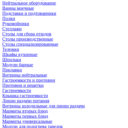
Нейтральное оборудование
Ванны моечные
Подставки и подтоварники
Полки
Рукомойники
Стеллажи
Столы для сбора отходов
Столы производственные
Столы специализированные
Тележки
Шкафы кухонные
Шпильки
Модули барные
Прилавки
Витрины нейтральные
Гастроемкости и противни
Противни и решетки
Гастроемкости
Крышка гастроемкости
Линии раздачи питания
Витрины холодильные для линии раздачи
Мармиты вторых блюд
Мармиты первых блюд
Мармиты универсальные
Модули для подогрева тарелок