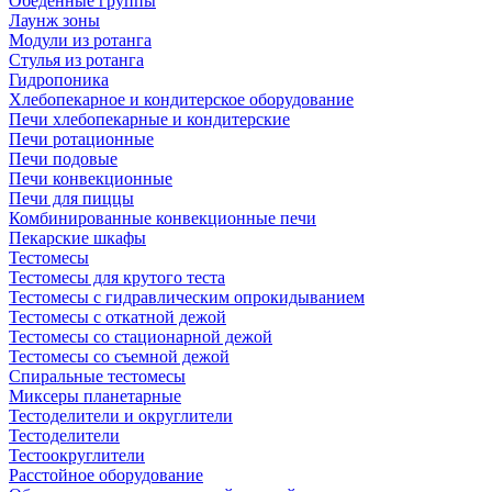
Обеденные группы
Лаунж зоны
Модули из ротанга
Стулья из ротанга
Гидропоника
Хлебопекарное и кондитерское оборудование
Печи хлебопекарные и кондитерские
Печи ротационные
Печи подовые
Печи конвекционные
Печи для пиццы
Комбинированные конвекционные печи
Пекарские шкафы
Тестомесы
Тестомесы для крутого теста
Тестомесы с гидравлическим опрокидыванием
Тестомесы с откатной дежой
Тестомесы со стационарной дежой
Тестомесы со съемной дежой
Спиральные тестомесы
Миксеры планетарные
Тестоделители и округлители
Тестоделители
Тестоокруглители
Расстойное оборудование