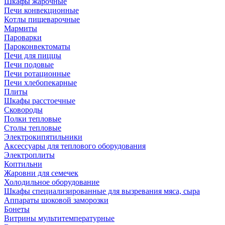
Шкафы жарочные
Печи конвекционные
Котлы пищеварочные
Мармиты
Пароварки
Пароконвектоматы
Печи для пиццы
Печи подовые
Печи ротационные
Печи хлебопекарные
Плиты
Шкафы расстоечные
Сковороды
Полки тепловые
Столы тепловые
Электрокипятильники
Аксессуары для теплового оборудования
Электроплиты
Коптильни
Жаровни для семечек
Холодильное оборудование
Шкафы специализированные для вызревания мяса, сыра
Аппараты шоковой заморозки
Бонеты
Витрины мультитемпературные