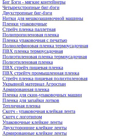
Биг Бэги - мягкие контейнеры
Четырехстропные биг-бэги
Двухстропные биг-бэги
Нитки для мешкозашивочной машины
Пленки упаковочные
Стрейч пленка паллетная
Полипропиленовая пленка
Пленка упаковочная с печатью
Полиолефиновая пленка термоусадочная
ПВХ пленка термоусадочная
Полиэтиленовая пленка термоусадочная
Полиэтиленовая пленка
ПВХ стрейч пищевая пленка
ПВХ стрейтч промышленная пленка
Стрейч пленка пищевая полиэтиленовая
Укрывной материал Агроспан
Армированная пленка
Пленка для скин-упаковочных машин
Пленка для запайки лотков
Тепличная пленка
Скотч - упаковочная клейкая лента
Скотч с логотипом
Упаковочные клейкие ленты
Двухсторонние клейкие ленты
Армированные клейкие ленты