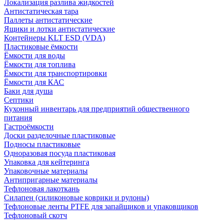
Локализация разлива жидкостей
Антистатическая тара
Паллеты антистатические
Ящики и лотки антистатические
Контейнеры KLT ESD (VDA)
Пластиковые ёмкости
Ёмкости для воды
Ёмкости для топлива
Ёмкости для транспортировки
Ёмкости для КАС
Баки для душа
Септики
Кухонный инвентарь для предприятий общественного
питания
Гастроёмкости
Доски разделочные пластиковые
Подносы пластиковые
Одноразовая посуда пластиковая
Упаковка для кейтеринга
Упаковочные материалы
Антипригарные материалы
Тефлоновая лакоткань
Силапен (силиконовые коврики и рулоны)
Тефлоновые ленты PTFE для запайщиков и упаковщиков
Тефлоновый скотч