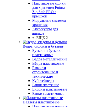
Пластиковые ящики
для хранения Futura
Zip Safe PRO с
крышкой
Модульные системы
хранения
Аксессуары для
ящиков
+ ЕЩЕ 2
Вёдра, бидоны и бутыли
Бутыли и бутылки
пластиковые
Вёдра металлические
Вёдра пластиковые
Ёмкости
строительные и
технические
Куботейнеры
Банки жестяные
Бидоны пластиковые
Банки пластиковые
Паллеты пластиковые
Пластиковые паллеты