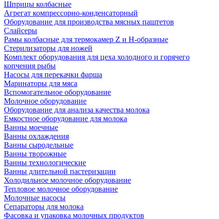
Шприцы колбасные
Агрегат компрессорно-конденсаторный
Оборудование для производства мясных паштетов
Слайсеры
Рамы колбасные для термокамер Z и H-образные
Стерилизаторы для ножей
Комплект оборудования для цеха холодного и горячего
копчения рыбы
Насосы для перекачки фарша
Маринаторы для мяса
Вспомогательное оборудование
Молочное оборудование
Оборудование для анализа качества молока
Емкостное оборудование для молока
Ванны моечные
Ванны охлаждения
Ванны сыродельные
Ванны творожные
Ванны технологические
Ванны длительной пастеризации
Холодильное молочное оборудование
Тепловое молочное оборудование
Молочные насосы
Сепараторы для молока
Фасовка и упаковка молочных продуктов