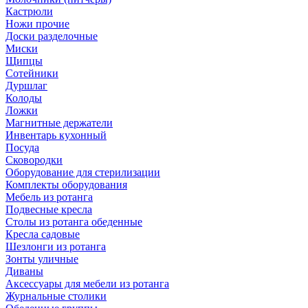
Кастрюли
Ножи прочие
Доски разделочные
Миски
Щипцы
Сотейники
Дуршлаг
Колоды
Ложки
Магнитные держатели
Инвентарь кухонный
Посуда
Сковородки
Оборудование для стерилизации
Комплекты оборудования
Мебель из ротанга
Подвесные кресла
Столы из ротанга обеденные
Кресла садовые
Шезлонги из ротанга
Зонты уличные
Диваны
Аксессуары для мебели из ротанга
Журнальные столики