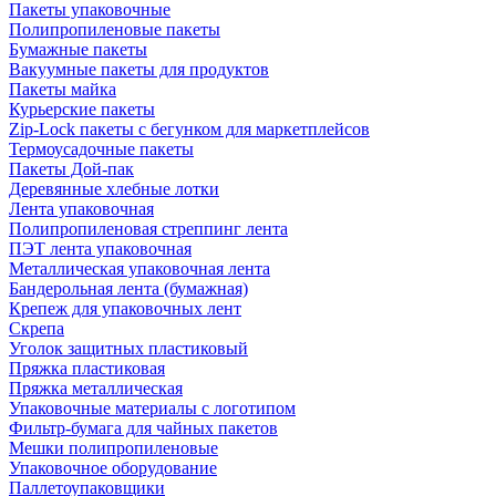
Пакеты упаковочные
Полипропиленовые пакеты
Бумажные пакеты
Вакуумные пакеты для продуктов
Пакеты майка
Курьерские пакеты
Zip-Lock пакеты с бегунком для маркетплейсов
Термоусадочные пакеты
Пакеты Дой-пак
Деревянные хлебные лотки
Лента упаковочная
Полипропиленовая стреппинг лента
ПЭТ лента упаковочная
Металлическая упаковочная лента
Бандерольная лента (бумажная)
Крепеж для упаковочных лент
Скрепа
Уголок защитных пластиковый
Пряжка пластиковая
Пряжка металлическая
Упаковочные материалы с логотипом
Фильтр-бумага для чайных пакетов
Мешки полипропиленовые
Упаковочное оборудование
Паллетоупаковщики