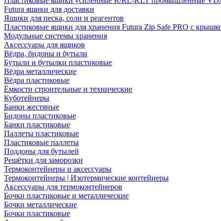
Пластиковые ящики усиленные R/RL-KLT промышленные VD
Futura ящики для доставки
Ящики для песка, соли и реагентов
Пластиковые ящики для хранения Futura Zip Safe PRO с крышк
Модульные системы хранения
Аксессуары для ящиков
Вёдра, бидоны и бутыли
Бутыли и бутылки пластиковые
Вёдра металлические
Вёдра пластиковые
Ёмкости строительные и технические
Куботейнеры
Банки жестяные
Бидоны пластиковые
Банки пластиковые
Паллеты пластиковые
Пластиковые паллеты
Поддоны для бутылей
Решётки для заморозки
Термоконтейнеры и аксессуары
Термоконтейнеры | Изотермические контейнеры
Аксессуары для термоконтейнеров
Бочки пластиковые и металлические
Бочки металлические
Бочки пластиковые