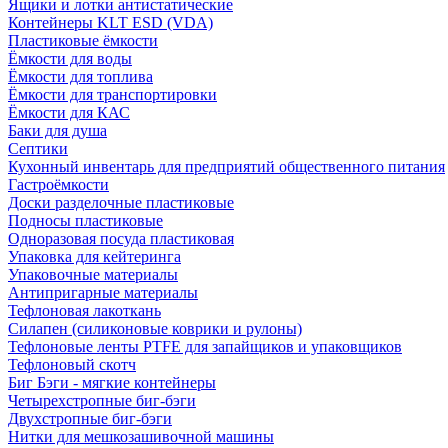
Ящики и лотки антистатические
Контейнеры KLT ESD (VDA)
Пластиковые ёмкости
Ёмкости для воды
Ёмкости для топлива
Ёмкости для транспортировки
Ёмкости для КАС
Баки для душа
Септики
Кухонный инвентарь для предприятий общественного питания
Гастроёмкости
Доски разделочные пластиковые
Подносы пластиковые
Одноразовая посуда пластиковая
Упаковка для кейтеринга
Упаковочные материалы
Антипригарные материалы
Тефлоновая лакоткань
Силапен (силиконовые коврики и рулоны)
Тефлоновые ленты PTFE для запайщиков и упаковщиков
Тефлоновый скотч
Биг Бэги - мягкие контейнеры
Четырехстропные биг-бэги
Двухстропные биг-бэги
Нитки для мешкозашивочной машины