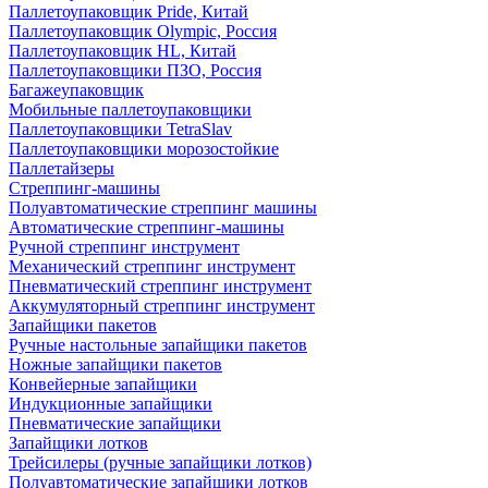
Паллетоупаковщик Pride, Китай
Паллетоупаковщик Olympic, Россия
Паллетоупаковщик HL, Китай
Паллетоупаковщики ПЗО, Россия
Багажеупаковщик
Мобильные паллетоупаковщики
Паллетоупаковщики TetraSlav
Паллетоупаковщики морозостойкие
Паллетайзеры
Стреппинг-машины
Полуавтоматические стреппинг машины
Автоматические стреппинг-машины
Ручной стреппинг инструмент
Механический стреппинг инструмент
Пневматический стреппинг инструмент
Аккумуляторный стреппинг инструмент
Запайщики пакетов
Ручные настольные запайщики пакетов
Ножные запайщики пакетов
Конвейерные запайщики
Индукционные запайщики
Пневматические запайщики
Запайщики лотков
Трейсилеры (ручные запайщики лотков)
Полуавтоматические запайщики лотков