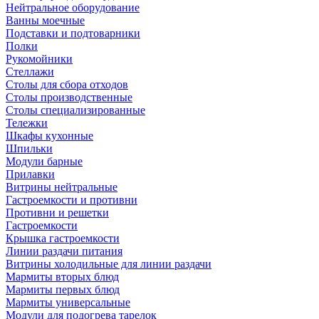
Нейтральное оборудование
Ванны моечные
Подставки и подтоварники
Полки
Рукомойники
Стеллажи
Столы для сбора отходов
Столы производственные
Столы специализированные
Тележки
Шкафы кухонные
Шпильки
Модули барные
Прилавки
Витрины нейтральные
Гастроемкости и противни
Противни и решетки
Гастроемкости
Крышка гастроемкости
Линии раздачи питания
Витрины холодильные для линии раздачи
Мармиты вторых блюд
Мармиты первых блюд
Мармиты универсальные
Модули для подогрева тарелок