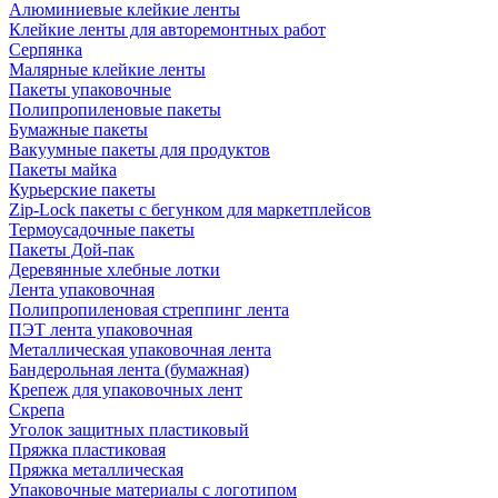
Алюминиевые клейкие ленты
Клейкие ленты для авторемонтных работ
Серпянка
Малярные клейкие ленты
Пакеты упаковочные
Полипропиленовые пакеты
Бумажные пакеты
Вакуумные пакеты для продуктов
Пакеты майка
Курьерские пакеты
Zip-Lock пакеты с бегунком для маркетплейсов
Термоусадочные пакеты
Пакеты Дой-пак
Деревянные хлебные лотки
Лента упаковочная
Полипропиленовая стреппинг лента
ПЭТ лента упаковочная
Металлическая упаковочная лента
Бандерольная лента (бумажная)
Крепеж для упаковочных лент
Скрепа
Уголок защитных пластиковый
Пряжка пластиковая
Пряжка металлическая
Упаковочные материалы с логотипом