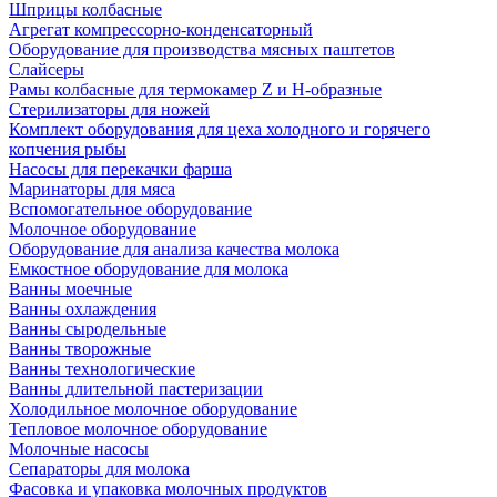
Шприцы колбасные
Агрегат компрессорно-конденсаторный
Оборудование для производства мясных паштетов
Слайсеры
Рамы колбасные для термокамер Z и H-образные
Стерилизаторы для ножей
Комплект оборудования для цеха холодного и горячего
копчения рыбы
Насосы для перекачки фарша
Маринаторы для мяса
Вспомогательное оборудование
Молочное оборудование
Оборудование для анализа качества молока
Емкостное оборудование для молока
Ванны моечные
Ванны охлаждения
Ванны сыродельные
Ванны творожные
Ванны технологические
Ванны длительной пастеризации
Холодильное молочное оборудование
Тепловое молочное оборудование
Молочные насосы
Сепараторы для молока
Фасовка и упаковка молочных продуктов