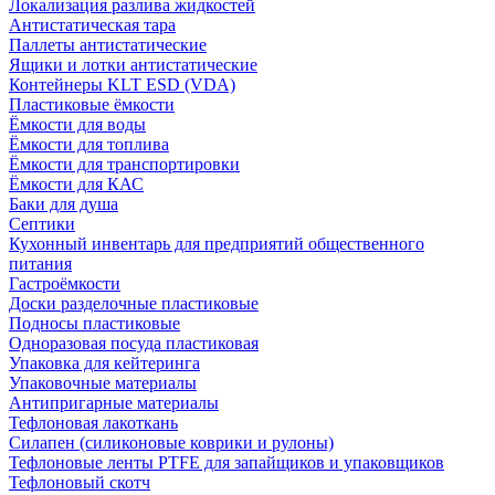
Локализация разлива жидкостей
Антистатическая тара
Паллеты антистатические
Ящики и лотки антистатические
Контейнеры KLT ESD (VDA)
Пластиковые ёмкости
Ёмкости для воды
Ёмкости для топлива
Ёмкости для транспортировки
Ёмкости для КАС
Баки для душа
Септики
Кухонный инвентарь для предприятий общественного
питания
Гастроёмкости
Доски разделочные пластиковые
Подносы пластиковые
Одноразовая посуда пластиковая
Упаковка для кейтеринга
Упаковочные материалы
Антипригарные материалы
Тефлоновая лакоткань
Силапен (силиконовые коврики и рулоны)
Тефлоновые ленты PTFE для запайщиков и упаковщиков
Тефлоновый скотч