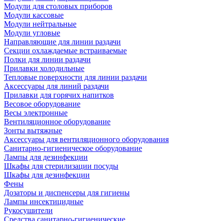
Модули для столовых приборов
Модули кассовые
Модули нейтральные
Модули угловые
Направляющие для линии раздачи
Секции охлаждаемые встраиваемые
Полки для линии раздачи
Прилавки холодильные
Тепловые поверхности для линии раздачи
Аксессуары для линий раздачи
Прилавки для горячих напитков
Весовое оборудование
Весы электронные
Вентиляционное оборудование
Зонты вытяжные
Аксессуары для вентиляционного оборудования
Санитарно-гигиеническое оборудование
Лампы для дезинфекции
Шкафы для стерилизации посуды
Шкафы для дезинфекции
Фены
Дозаторы и диспенсеры для гигиены
Лампы инсектицидные
Рукосушители
Средства санитарно-гигиенические