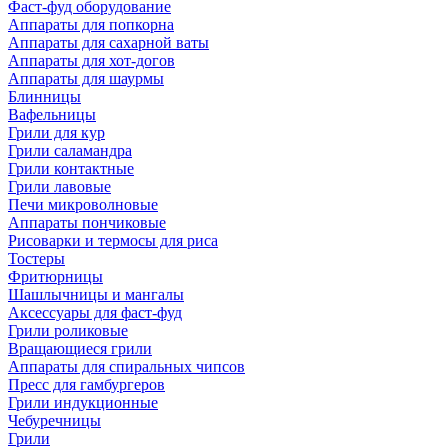
Фаст-фуд оборудование
Аппараты для попкорна
Аппараты для сахарной ваты
Аппараты для хот-догов
Аппараты для шаурмы
Блинницы
Вафельницы
Грили для кур
Грили саламандра
Грили контактные
Грили лавовые
Печи микроволновые
Аппараты пончиковые
Рисоварки и термосы для риса
Тостеры
Фритюрницы
Шашлычницы и мангалы
Аксессуары для фаст-фуд
Грили роликовые
Вращающиеся грили
Аппараты для спиральных чипсов
Пресс для гамбургеров
Грили индукционные
Чебуречницы
Грили