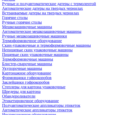
Ручные и полуавтоматические датеры с термолентой
Автоматические датеры на твердых чернилах
Встраиваемые датеры на твердых чернилах
Горячие столы
Ручные горячие столы
Мешкозашивочные машины
Автоматические мешкозашивочные машины
Ручные мешкозашивочные машинки
Термоформовочное оборудование
Скин-упаковочные и термоформовочные машины
Непищевые скин упаковочные машины
Пищевые скин упаковочные машины
Термоформовочные машины
Блистер-сварочные машины
Укупорочные машины
Картонажное оборудование
Формовщики гофрокоробов
Заклейщики гофрокоробов
Степлеры для картона упаковочные
Шредеры для картона
Обандероливатели
Этикетировочное оборудование
Полуавтоматические аппликаторы этикеток
Автоматические аппликаторы этикеток
Инспекционное оборудование