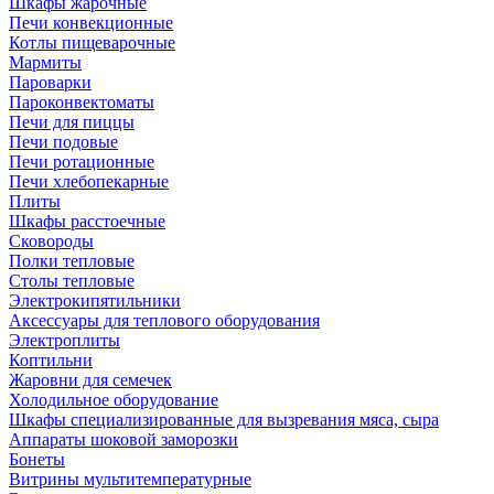
Шкафы жарочные
Печи конвекционные
Котлы пищеварочные
Мармиты
Пароварки
Пароконвектоматы
Печи для пиццы
Печи подовые
Печи ротационные
Печи хлебопекарные
Плиты
Шкафы расстоечные
Сковороды
Полки тепловые
Столы тепловые
Электрокипятильники
Аксессуары для теплового оборудования
Электроплиты
Коптильни
Жаровни для семечек
Холодильное оборудование
Шкафы специализированные для вызревания мяса, сыра
Аппараты шоковой заморозки
Бонеты
Витрины мультитемпературные