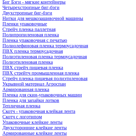
Биг Бэги - мягкие контейнеры
Четырехстропные биг-бэги
Двухстропные биг-бэги
Нитки для мешкозашивочной машины
Пленки упаковочные
Стрейч пленка паллетная
Полипропиленовая пленка
Пленка упаковочная с печатью
Полиолефиновая пленка термоусадочная
ПВХ пленка термоусадочная
Полиэтиленовая пленка термоусадочная
Полиэтиленовая пленка
ПВХ стрейч пищевая пленка
ПВХ стрейтч промышленная пленка
Стрейч пленка пищевая полиэтиленовая
Укрывной материал Агроспан
Армированная пленка
Пленка для скин-упаковочных машин
Пленка для запайки лотков
Тепличная пленка
Скотч - упаковочная клейкая лента
Скотч с логотипом
Упаковочные клейкие ленты
Двухсторонние клейкие ленты
Армированные клейкие ленты