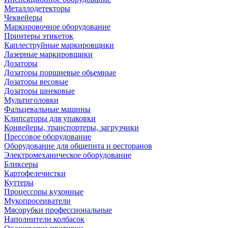
Металлодетекторы
Чеквейеры
Маркировочное оборудование
Принтеры этикеток
Каплеструйные маркировщики
Лазерные маркировщики
Дозаторы
Дозаторы поршневые обьемные
Дозаторы весовые
Дозаторы шнековые
Мультиголовки
Фальцевальные машины
Клипсаторы для упаковки
Конвейеры, транспортеры, загрузчики
Прессовое оборудование
Оборудование для общепита и ресторанов
Электромеханическое оборудование
Бликсеры
Картофелечистки
Куттеры
Процессоры кухонные
Мукопросеиватели
Мясорубки профессиональные
Наполнители колбасок