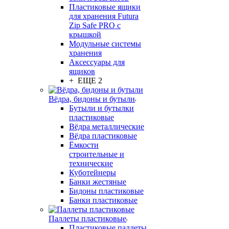
Пластиковые ящики
для хранения Futura
Zip Safe PRO с
крышкой
Модульные системы
хранения
Аксессуары для
ящиков
+ ЕЩЕ 2
Вёдра, бидоны и бутыли
Бутыли и бутылки
пластиковые
Вёдра металлические
Вёдра пластиковые
Ёмкости
строительные и
технические
Куботейнеры
Банки жестяные
Бидоны пластиковые
Банки пластиковые
Паллеты пластиковые
Пластиковые паллеты