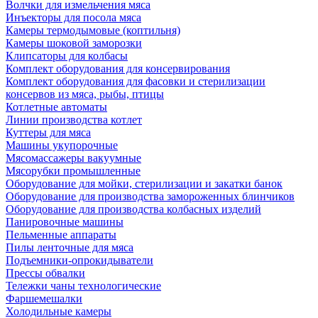
Волчки для измельчения мяса
Инъекторы для посола мяса
Камеры термодымовые (коптильня)
Камеры шоковой заморозки
Клипсаторы для колбасы
Комплект оборудования для консервирования
Комплект оборудования для фасовки и стерилизации
консервов из мяса, рыбы, птицы
Котлетные автоматы
Линии производства котлет
Куттеры для мяса
Машины укупорочные
Мясомассажеры вакуумные
Мясорубки промышленные
Оборудование для мойки, стерилизации и закатки банок
Оборудование для производства замороженных блинчиков
Оборудование для производства колбасных изделий
Панировочные машины
Пельменные аппараты
Пилы ленточные для мяса
Подъемники-опрокидыватели
Прессы обвалки
Тележки чаны технологические
Фаршемешалки
Холодильные камеры