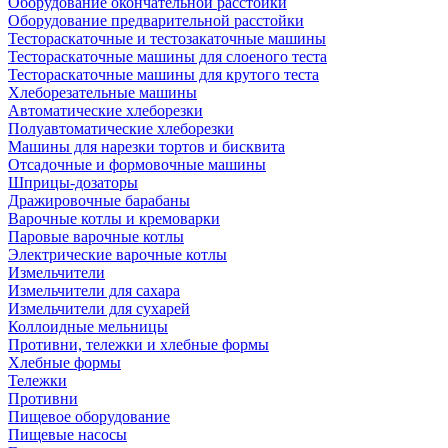
Оборудование окончательной расстойки
Оборудование предварительной расстойки
Тестораскаточные и тестозакаточные машины
Тестораскаточные машины для слоеного теста
Тестораскаточные машины для крутого теста
Хлеборезательные машины
Автоматические хлеборезки
Полуавтоматические хлеборезки
Машины для нарезки тортов и бисквита
Отсадочные и формовочные машины
Шприцы-дозаторы
Дражировочные барабаны
Варочные котлы и кремоварки
Паровые варочные котлы
Электрические варочные котлы
Измельчители
Измельчители для сахара
Измельчители для сухарей
Коллоидные мельницы
Противни, тележки и хлебные формы
Хлебные формы
Тележки
Противни
Пищевое оборудование
Пищевые насосы