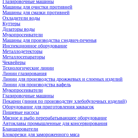
Глазировочные машины
Машины для очистки противней
Машины для смазки противней
Охладители воды
Куттеры
Дозаторы воды
Мукопросеиватели
Машины для производства сэндвич-печенья
Инспекционное оборудование
Металлодетекторы
Металлосепараторы
Чеквейеры
Технологические линии
Линии глазирования
Линии для производства дрожжевых и слоеных изделий
Линии для производства вафель
Мукопросеиватели
Глазировочные машины
Пекарни (линия по производству хлебобулочных изделий)
Оборудование для приготовления заквасок
Пищевые насосы
Мясное и рыбо перерабатывающее оборудование
Автоклавы промышленные для консервирования
Бланширователи
Блокорезки для замороженного мяса