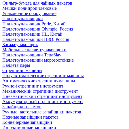
Фильтр-бумага для чайных пакетов
Мешки полипропиленовые
Упаковочное оборудование
Паллетоупаковщики
Паллетоупаковщик Pride, Китай
Паллетоупаковщик Olympic, Россия
Паллетоупаковщик HL, Китай
Паллетоупаковщики ПЗО, Россия
Багажеупаковщик
Мобильные паллетоупаковщики
Паллетоупаковщики TetraSlav
Паллетоупаковщики морозостойкие
Паллетайзеры
Стреппинг-машины
Полуавтоматические стреппинг машины
Автоматические стреппинг-машины
Ручной стреппинг инструмент
Механический стреппинг инструмент
Пневматический стреппинг инструмент
Аккумуляторный стреппинг инструмент
Запайщики пакетов
Ручные настольные запайщики пакетов
Ножные запайщики пакетов
Конвейерные запайщики
Индукционные запайщики