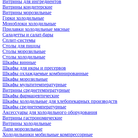
Витрины для ингредиентов
Витрины кондитерские
Витрины морозильные
Горки холодильные
Моноблоки холодильные
Прилавки холодильные мясные
Саладетты и салат-бары
Сплит-системы
Столы для пиццы
Столы морозильные
Столы холодильные
Шкафы винные
Шкафы для икры и пресервов
Шкафы охлаждаемые комбинированные
Шкафы морозильные
Шкафы мультитемпературные
Витрины среднетемпературные
Шкафы фармацевтические
Шкафы холодильные для хлебопекарных производств
Шкафы среднетемпературные
Аксессуары для холодильного оборудования
Витрины гастрономические
Витрины холодильные
Лари морозильные
Холодильники мобильные компрессорные