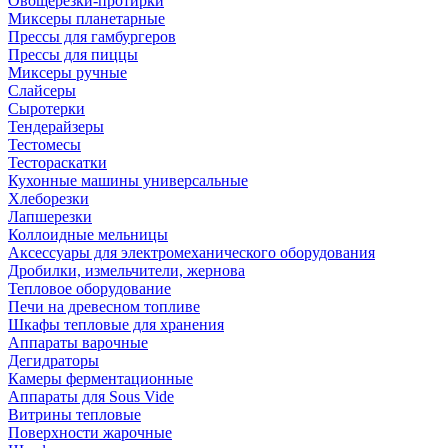
Овощерезки-протирки
Миксеры планетарные
Прессы для гамбургеров
Прессы для пиццы
Миксеры ручные
Слайсеры
Сыротерки
Тендерайзеры
Тестомесы
Тестораскатки
Кухонные машины универсальные
Хлеборезки
Лапшерезки
Коллоидные мельницы
Аксессуары для электромеханического оборудования
Дробилки, измельчители, жернова
Тепловое оборудование
Печи на древесном топливе
Шкафы тепловые для хранения
Аппараты варочные
Дегидраторы
Камеры ферментационные
Аппараты для Sous Vide
Витрины тепловые
Поверхности жарочные