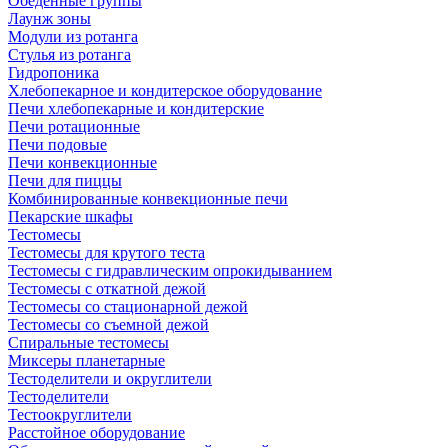
Обеденные группы
Лаунж зоны
Модули из ротанга
Стулья из ротанга
Гидропоника
Хлебопекарное и кондитерское оборудование
Печи хлебопекарные и кондитерские
Печи ротационные
Печи подовые
Печи конвекционные
Печи для пиццы
Комбинированные конвекционные печи
Пекарские шкафы
Тестомесы
Тестомесы для крутого теста
Тестомесы с гидравлическим опрокидыванием
Тестомесы с откатной дежой
Тестомесы со стационарной дежой
Тестомесы со съемной дежой
Спиральные тестомесы
Миксеры планетарные
Тестоделители и округлители
Тестоделители
Тестоокруглители
Расстойное оборудование