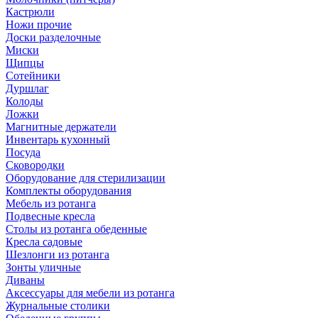
Кастрюли
Ножи прочие
Доски разделочные
Миски
Щипцы
Сотейники
Дуршлаг
Колоды
Ложки
Магнитные держатели
Инвентарь кухонный
Посуда
Сковородки
Оборудование для стерилизации
Комплекты оборудования
Мебель из ротанга
Подвесные кресла
Столы из ротанга обеденные
Кресла садовые
Шезлонги из ротанга
Зонты уличные
Диваны
Аксессуары для мебели из ротанга
Журнальные столики