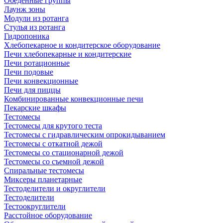
Обеденные группы
Лаунж зоны
Модули из ротанга
Стулья из ротанга
Гидропоника
Хлебопекарное и кондитерское оборудование
Печи хлебопекарные и кондитерские
Печи ротационные
Печи подовые
Печи конвекционные
Печи для пиццы
Комбинированные конвекционные печи
Пекарские шкафы
Тестомесы
Тестомесы для крутого теста
Тестомесы с гидравлическим опрокидыванием
Тестомесы с откатной дежой
Тестомесы со стационарной дежой
Тестомесы со съемной дежой
Спиральные тестомесы
Миксеры планетарные
Тестоделители и округлители
Тестоделители
Тестоокруглители
Расстойное оборудование