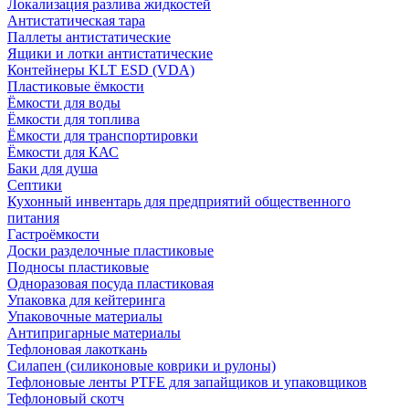
Локализация разлива жидкостей
Антистатическая тара
Паллеты антистатические
Ящики и лотки антистатические
Контейнеры KLT ESD (VDA)
Пластиковые ёмкости
Ёмкости для воды
Ёмкости для топлива
Ёмкости для транспортировки
Ёмкости для КАС
Баки для душа
Септики
Кухонный инвентарь для предприятий общественного
питания
Гастроёмкости
Доски разделочные пластиковые
Подносы пластиковые
Одноразовая посуда пластиковая
Упаковка для кейтеринга
Упаковочные материалы
Антипригарные материалы
Тефлоновая лакоткань
Силапен (силиконовые коврики и рулоны)
Тефлоновые ленты PTFE для запайщиков и упаковщиков
Тефлоновый скотч