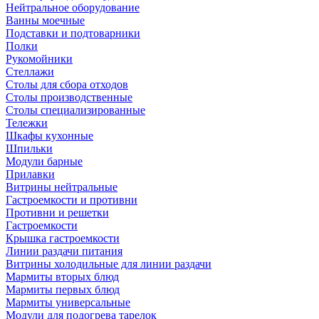
Нейтральное оборудование
Ванны моечные
Подставки и подтоварники
Полки
Рукомойники
Стеллажи
Столы для сбора отходов
Столы производственные
Столы специализированные
Тележки
Шкафы кухонные
Шпильки
Модули барные
Прилавки
Витрины нейтральные
Гастроемкости и противни
Противни и решетки
Гастроемкости
Крышка гастроемкости
Линии раздачи питания
Витрины холодильные для линии раздачи
Мармиты вторых блюд
Мармиты первых блюд
Мармиты универсальные
Модули для подогрева тарелок