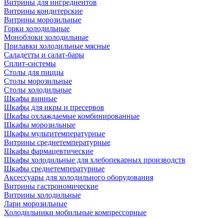
Витрины для ингредиентов
Витрины кондитерские
Витрины морозильные
Горки холодильные
Моноблоки холодильные
Прилавки холодильные мясные
Саладетты и салат-бары
Сплит-системы
Столы для пиццы
Столы морозильные
Столы холодильные
Шкафы винные
Шкафы для икры и пресервов
Шкафы охлаждаемые комбинированные
Шкафы морозильные
Шкафы мультитемпературные
Витрины среднетемпературные
Шкафы фармацевтические
Шкафы холодильные для хлебопекарных производств
Шкафы среднетемпературные
Аксессуары для холодильного оборудования
Витрины гастрономические
Витрины холодильные
Лари морозильные
Холодильники мобильные компрессорные