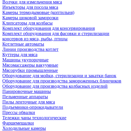
Волчки для измельчения мяса
Инъекторы для посола мяса
Камеры термодымовые (коптильня)
Камеры шоковой заморозки
Клипсаторы для колбасы
Комплект оборудования для консервирования
Комплект оборудования для фасовки и стерилизации
консервов из мяса, рыбы, птицы
Котлетные автоматы
Линии производства котлет
Куттеры для мяса
Машины укупорочные
Мясомассажеры вакуумные
Мясорубки промышленные
Оборудование для мойки, стерилизации и закатки банок
Оборудование для производства замороженных блинчиков
Оборудование для производства колбасных изделий
Панировочные машины
Пельменные аппараты
Пилы ленточные для мяса
Подъемники-опрокидыватели
Прессы обвалки
Тележки чаны технологические
Фаршемешалки
Холодильные камеры