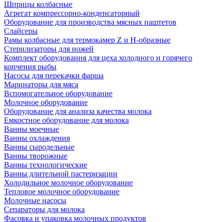
Шприцы колбасные
Агрегат компрессорно-конденсаторный
Оборудование для производства мясных паштетов
Слайсеры
Рамы колбасные для термокамер Z и H-образные
Стерилизаторы для ножей
Комплект оборудования для цеха холодного и горячего
копчения рыбы
Насосы для перекачки фарша
Маринаторы для мяса
Вспомогательное оборудование
Молочное оборудование
Оборудование для анализа качества молока
Емкостное оборудование для молока
Ванны моечные
Ванны охлаждения
Ванны сыродельные
Ванны творожные
Ванны технологические
Ванны длительной пастеризации
Холодильное молочное оборудование
Тепловое молочное оборудование
Молочные насосы
Сепараторы для молока
Фасовка и упаковка молочных продуктов