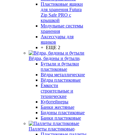
Пластиковые ящики
для хранения Futura
Zip Safe PRO с
крышкой
Модульные системы
хранения
Аксессуары для
ящиков
+ ЕЩЕ 2
Вёдра, бидоны и бутыли
Бутыли и бутылки
пластиковые
Вёдра металлические
Вёдра пластиковые
Ёмкости
строительные и
технические
Куботейнеры
Банки жестяные
Бидоны пластиковые
Банки пластиковые
Паллеты пластиковые
Пластиковые паллеты