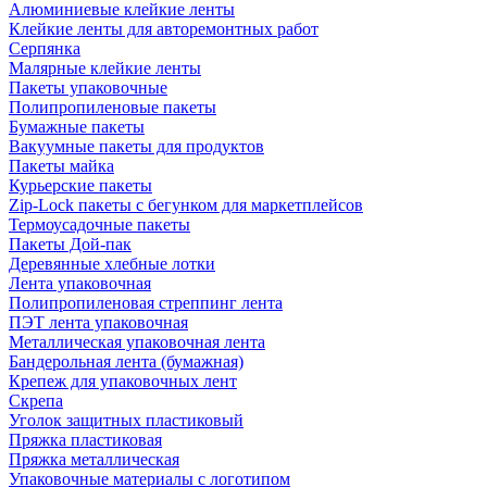
Алюминиевые клейкие ленты
Клейкие ленты для авторемонтных работ
Серпянка
Малярные клейкие ленты
Пакеты упаковочные
Полипропиленовые пакеты
Бумажные пакеты
Вакуумные пакеты для продуктов
Пакеты майка
Курьерские пакеты
Zip-Lock пакеты с бегунком для маркетплейсов
Термоусадочные пакеты
Пакеты Дой-пак
Деревянные хлебные лотки
Лента упаковочная
Полипропиленовая стреппинг лента
ПЭТ лента упаковочная
Металлическая упаковочная лента
Бандерольная лента (бумажная)
Крепеж для упаковочных лент
Скрепа
Уголок защитных пластиковый
Пряжка пластиковая
Пряжка металлическая
Упаковочные материалы с логотипом