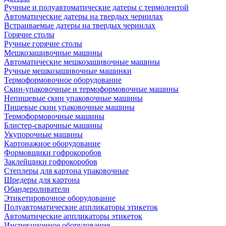
Ручные и полуавтоматические датеры с термолентой
Автоматические датеры на твердых чернилах
Встраиваемые датеры на твердых чернилах
Горячие столы
Ручные горячие столы
Мешкозашивочные машины
Автоматические мешкозашивочные машины
Ручные мешкозашивочные машинки
Термоформовочное оборудование
Скин-упаковочные и термоформовочные машины
Непищевые скин упаковочные машины
Пищевые скин упаковочные машины
Термоформовочные машины
Блистер-сварочные машины
Укупорочные машины
Картонажное оборудование
Формовщики гофрокоробов
Заклейщики гофрокоробов
Степлеры для картона упаковочные
Шредеры для картона
Обандероливатели
Этикетировочное оборудование
Полуавтоматические аппликаторы этикеток
Автоматические аппликаторы этикеток
Инспекционное оборудование