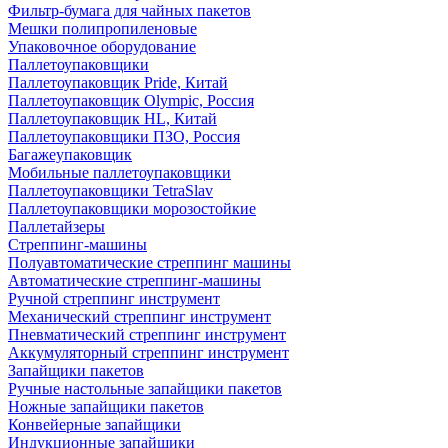
Фильтр-бумага для чайных пакетов
Мешки полипропиленовые
Упаковочное оборудование
Паллетоупаковщики
Паллетоупаковщик Pride, Китай
Паллетоупаковщик Olympic, Россия
Паллетоупаковщик HL, Китай
Паллетоупаковщики ПЗО, Россия
Багажеупаковщик
Мобильные паллетоупаковщики
Паллетоупаковщики TetraSlav
Паллетоупаковщики морозостойкие
Паллетайзеры
Стреппинг-машины
Полуавтоматические стреппинг машины
Автоматические стреппинг-машины
Ручной стреппинг инструмент
Механический стреппинг инструмент
Пневматический стреппинг инструмент
Аккумуляторный стреппинг инструмент
Запайщики пакетов
Ручные настольные запайщики пакетов
Ножные запайщики пакетов
Конвейерные запайщики
Индукционные запайщики