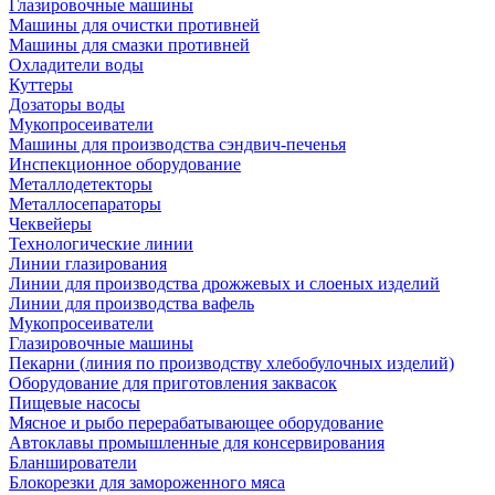
Глазировочные машины
Машины для очистки противней
Машины для смазки противней
Охладители воды
Куттеры
Дозаторы воды
Мукопросеиватели
Машины для производства сэндвич-печенья
Инспекционное оборудование
Металлодетекторы
Металлосепараторы
Чеквейеры
Технологические линии
Линии глазирования
Линии для производства дрожжевых и слоеных изделий
Линии для производства вафель
Мукопросеиватели
Глазировочные машины
Пекарни (линия по производству хлебобулочных изделий)
Оборудование для приготовления заквасок
Пищевые насосы
Мясное и рыбо перерабатывающее оборудование
Автоклавы промышленные для консервирования
Бланширователи
Блокорезки для замороженного мяса