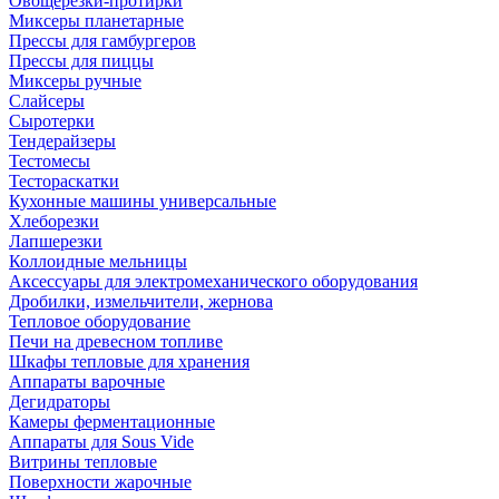
Овощерезки-протирки
Миксеры планетарные
Прессы для гамбургеров
Прессы для пиццы
Миксеры ручные
Слайсеры
Сыротерки
Тендерайзеры
Тестомесы
Тестораскатки
Кухонные машины универсальные
Хлеборезки
Лапшерезки
Коллоидные мельницы
Аксессуары для электромеханического оборудования
Дробилки, измельчители, жернова
Тепловое оборудование
Печи на древесном топливе
Шкафы тепловые для хранения
Аппараты варочные
Дегидраторы
Камеры ферментационные
Аппараты для Sous Vide
Витрины тепловые
Поверхности жарочные