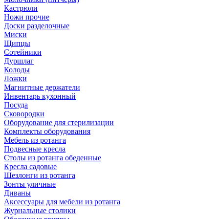
Кастрюли
Ножи прочие
Доски разделочные
Миски
Щипцы
Сотейники
Дуршлаг
Колоды
Ложки
Магнитные держатели
Инвентарь кухонный
Посуда
Сковородки
Оборудование для стерилизации
Комплекты оборудования
Мебель из ротанга
Подвесные кресла
Столы из ротанга обеденные
Кресла садовые
Шезлонги из ротанга
Зонты уличные
Диваны
Аксессуары для мебели из ротанга
Журнальные столики