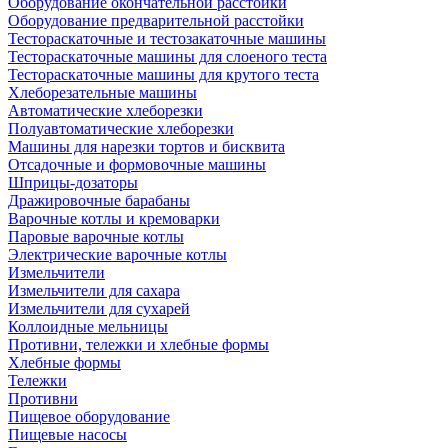
Оборудование окончательной расстойки
Оборудование предварительной расстойки
Тестораскаточные и тестозакаточные машины
Тестораскаточные машины для слоеного теста
Тестораскаточные машины для крутого теста
Хлеборезательные машины
Автоматические хлеборезки
Полуавтоматические хлеборезки
Машины для нарезки тортов и бисквита
Отсадочные и формовочные машины
Шприцы-дозаторы
Дражировочные барабаны
Варочные котлы и кремоварки
Паровые варочные котлы
Электрические варочные котлы
Измельчители
Измельчители для сахара
Измельчители для сухарей
Коллоидные мельницы
Противни, тележки и хлебные формы
Хлебные формы
Тележки
Противни
Пищевое оборудование
Пищевые насосы