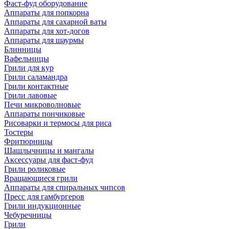
Фаст-фуд оборудование
Аппараты для попкорна
Аппараты для сахарной ваты
Аппараты для хот-догов
Аппараты для шаурмы
Блинницы
Вафельницы
Грили для кур
Грили саламандра
Грили контактные
Грили лавовые
Печи микроволновые
Аппараты пончиковые
Рисоварки и термосы для риса
Тостеры
Фритюрницы
Шашлычницы и мангалы
Аксессуары для фаст-фуд
Грили роликовые
Вращающиеся грили
Аппараты для спиральных чипсов
Пресс для гамбургеров
Грили индукционные
Чебуречницы
Грили