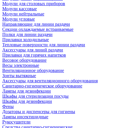
Модули для столовых приборов
Модули кассовые
Модули нейтральные
Модули угловые
Направляющие для линии раздачи
Секции охлаждаемые встраиваемые
Полки для линии раздачи
Прилавки холодильные
Тепловые поверхности для линии раздачи
Аксессуары для линий раздачи
Прилавки для горячих напитков
Весовое оборудование
Весы электронные
Вентиляционное оборудование
Зонты вытяжные
Аксессуары для вентиляционного оборудования
Санитарно-гигиеническое оборудование
Лампы для дезинфекции
Шкафы для стерилизации посуды
Шкафы для дезинфекции
Фены
Дозаторы и диспенсеры для гигиены
Лампы инсектицидные
Рукосушители
Средства санитарно-гигиенические