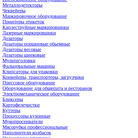
Металлодетекторы
Чеквейеры
Маркировочное оборудование
Принтеры этикеток
Каплеструйные маркировщики
Лазерные маркировщики
Дозаторы
Дозаторы поршневые обьемные
Дозаторы весовые
Дозаторы шнековые
Мультиголовки
Фальцевальные машины
Клипсаторы для упаковки
Конвейеры, транспортеры, загрузчики
Прессовое оборудование
Оборудование для общепита и ресторанов
Электромеханическое оборудование
Бликсеры
Картофелечистки
Куттеры
Процессоры кухонные
Мукопросеиватели
Мясорубки профессиональные
Наполнители колбасок