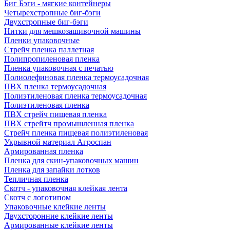
Биг Бэги - мягкие контейнеры
Четырехстропные биг-бэги
Двухстропные биг-бэги
Нитки для мешкозашивочной машины
Пленки упаковочные
Стрейч пленка паллетная
Полипропиленовая пленка
Пленка упаковочная с печатью
Полиолефиновая пленка термоусадочная
ПВХ пленка термоусадочная
Полиэтиленовая пленка термоусадочная
Полиэтиленовая пленка
ПВХ стрейч пищевая пленка
ПВХ стрейтч промышленная пленка
Стрейч пленка пищевая полиэтиленовая
Укрывной материал Агроспан
Армированная пленка
Пленка для скин-упаковочных машин
Пленка для запайки лотков
Тепличная пленка
Скотч - упаковочная клейкая лента
Скотч с логотипом
Упаковочные клейкие ленты
Двухсторонние клейкие ленты
Армированные клейкие ленты