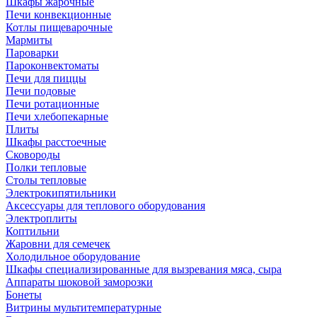
Шкафы жарочные
Печи конвекционные
Котлы пищеварочные
Мармиты
Пароварки
Пароконвектоматы
Печи для пиццы
Печи подовые
Печи ротационные
Печи хлебопекарные
Плиты
Шкафы расстоечные
Сковороды
Полки тепловые
Столы тепловые
Электрокипятильники
Аксессуары для теплового оборудования
Электроплиты
Коптильни
Жаровни для семечек
Холодильное оборудование
Шкафы специализированные для вызревания мяса, сыра
Аппараты шоковой заморозки
Бонеты
Витрины мультитемпературные