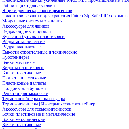
Пластиковые ящики усиленные R/RL-KLT промышленные VD
Futura ящики для доставки
Ящики для песка, соли и реагентов
Пластиковые ящики для хранения Futura Zip Safe PRO с крышк
Модульные системы хранения
Аксессуары для ящиков
Вёдра, бидоны и бутыли
Бутыли и бутылки пластиковые
Вёдра металлические
Вёдра пластиковые
Ёмкости строительные и технические
Куботейнеры
Банки жестяные
Бидоны пластиковые
Банки пластиковые
Паллеты пластиковые
Пластиковые паллеты
Поддоны для бутылей
Решётки для заморозки
Термоконтейнеры и аксессуары
Термоконтейнеры | Изотермические контейнеры
Аксессуары для термоконтейнеров
Бочки пластиковые и металлические
Бочки металлические
Бочки пластиковые