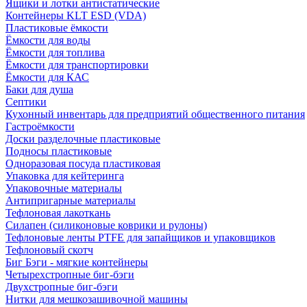
Ящики и лотки антистатические
Контейнеры KLT ESD (VDA)
Пластиковые ёмкости
Ёмкости для воды
Ёмкости для топлива
Ёмкости для транспортировки
Ёмкости для КАС
Баки для душа
Септики
Кухонный инвентарь для предприятий общественного питания
Гастроёмкости
Доски разделочные пластиковые
Подносы пластиковые
Одноразовая посуда пластиковая
Упаковка для кейтеринга
Упаковочные материалы
Антипригарные материалы
Тефлоновая лакоткань
Силапен (силиконовые коврики и рулоны)
Тефлоновые ленты PTFE для запайщиков и упаковщиков
Тефлоновый скотч
Биг Бэги - мягкие контейнеры
Четырехстропные биг-бэги
Двухстропные биг-бэги
Нитки для мешкозашивочной машины