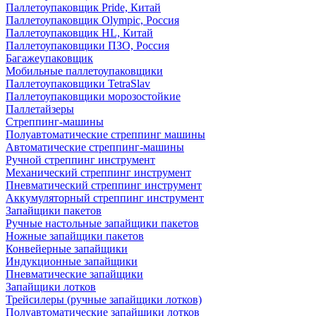
Паллетоупаковщик Pride, Китай
Паллетоупаковщик Olympic, Россия
Паллетоупаковщик HL, Китай
Паллетоупаковщики ПЗО, Россия
Багажеупаковщик
Мобильные паллетоупаковщики
Паллетоупаковщики TetraSlav
Паллетоупаковщики морозостойкие
Паллетайзеры
Стреппинг-машины
Полуавтоматические стреппинг машины
Автоматические стреппинг-машины
Ручной стреппинг инструмент
Механический стреппинг инструмент
Пневматический стреппинг инструмент
Аккумуляторный стреппинг инструмент
Запайщики пакетов
Ручные настольные запайщики пакетов
Ножные запайщики пакетов
Конвейерные запайщики
Индукционные запайщики
Пневматические запайщики
Запайщики лотков
Трейсилеры (ручные запайщики лотков)
Полуавтоматические запайщики лотков