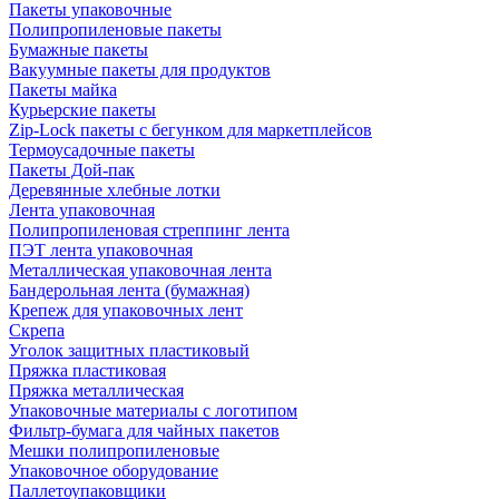
Пакеты упаковочные
Полипропиленовые пакеты
Бумажные пакеты
Вакуумные пакеты для продуктов
Пакеты майка
Курьерские пакеты
Zip-Lock пакеты с бегунком для маркетплейсов
Термоусадочные пакеты
Пакеты Дой-пак
Деревянные хлебные лотки
Лента упаковочная
Полипропиленовая стреппинг лента
ПЭТ лента упаковочная
Металлическая упаковочная лента
Бандерольная лента (бумажная)
Крепеж для упаковочных лент
Скрепа
Уголок защитных пластиковый
Пряжка пластиковая
Пряжка металлическая
Упаковочные материалы с логотипом
Фильтр-бумага для чайных пакетов
Мешки полипропиленовые
Упаковочное оборудование
Паллетоупаковщики