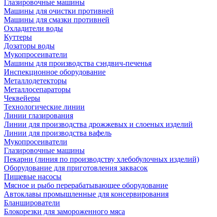
Глазировочные машины
Машины для очистки противней
Машины для смазки противней
Охладители воды
Куттеры
Дозаторы воды
Мукопросеиватели
Машины для производства сэндвич-печенья
Инспекционное оборудование
Металлодетекторы
Металлосепараторы
Чеквейеры
Технологические линии
Линии глазирования
Линии для производства дрожжевых и слоеных изделий
Линии для производства вафель
Мукопросеиватели
Глазировочные машины
Пекарни (линия по производству хлебобулочных изделий)
Оборудование для приготовления заквасок
Пищевые насосы
Мясное и рыбо перерабатывающее оборудование
Автоклавы промышленные для консервирования
Бланширователи
Блокорезки для замороженного мяса