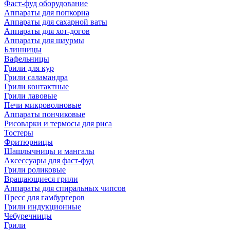
Фаст-фуд оборудование
Аппараты для попкорна
Аппараты для сахарной ваты
Аппараты для хот-догов
Аппараты для шаурмы
Блинницы
Вафельницы
Грили для кур
Грили саламандра
Грили контактные
Грили лавовые
Печи микроволновые
Аппараты пончиковые
Рисоварки и термосы для риса
Тостеры
Фритюрницы
Шашлычницы и мангалы
Аксессуары для фаст-фуд
Грили роликовые
Вращающиеся грили
Аппараты для спиральных чипсов
Пресс для гамбургеров
Грили индукционные
Чебуречницы
Грили