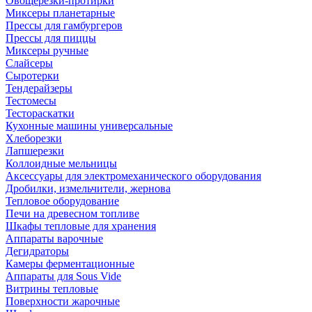
Овощерезки-протирки
Миксеры планетарные
Прессы для гамбургеров
Прессы для пиццы
Миксеры ручные
Слайсеры
Сыротерки
Тендерайзеры
Тестомесы
Тестораскатки
Кухонные машины универсальные
Хлеборезки
Лапшерезки
Коллоидные мельницы
Аксессуары для электромеханического оборудования
Дробилки, измельчители, жернова
Тепловое оборудование
Печи на древесном топливе
Шкафы тепловые для хранения
Аппараты варочные
Дегидраторы
Камеры ферментационные
Аппараты для Sous Vide
Витрины тепловые
Поверхности жарочные