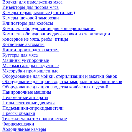
Волчки для измельчения мяса
Инъекторы для посола мяса
Камеры термодымовые (коптильня)
Камеры шоковой заморозки
Клипсаторы для колбасы
Комплект оборудования для консервирования
Комплект оборудования для фасовки и стерилизации
консервов из мяса, рыбы, птицы
Котлетные автоматы
Линии производства котлет
Куттеры для мяса
Машины укупорочные
Мясомассажеры вакуумные
Мясорубки промышленные
Оборудование для мойки, стерилизации и закатки банок
Оборудование для производства замороженных блинчиков
Оборудование для производства колбасных изделий
Панировочные машины
Пельменные аппараты
Пилы ленточные для мяса
Подъемники-опрокидыватели
Прессы обвалки
Тележки чаны технологические
Фаршемешалки
Холодильные камеры