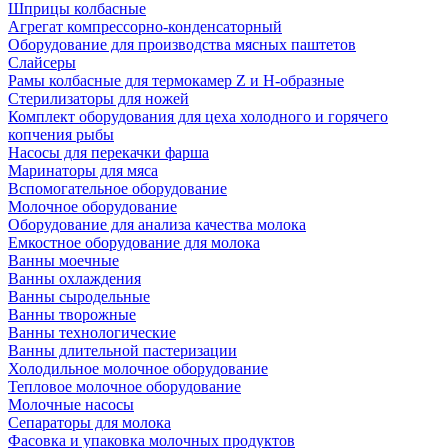
Шприцы колбасные
Агрегат компрессорно-конденсаторный
Оборудование для производства мясных паштетов
Слайсеры
Рамы колбасные для термокамер Z и H-образные
Стерилизаторы для ножей
Комплект оборудования для цеха холодного и горячего
копчения рыбы
Насосы для перекачки фарша
Маринаторы для мяса
Вспомогательное оборудование
Молочное оборудование
Оборудование для анализа качества молока
Емкостное оборудование для молока
Ванны моечные
Ванны охлаждения
Ванны сыродельные
Ванны творожные
Ванны технологические
Ванны длительной пастеризации
Холодильное молочное оборудование
Тепловое молочное оборудование
Молочные насосы
Сепараторы для молока
Фасовка и упаковка молочных продуктов