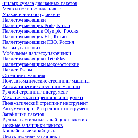
Фильтр-бумага для чайных пакетов
Мешки полипропиленовые
Упаковочное оборудование
Паллетоупаковщики
Паллетоупаковщик Pride, Китай
Паллетоупаковщик Olympic, Россия
Паллетоупаковщик HL, Китай
Паллетоупаковщики ПЗО, Россия
Багажеупаковщик
Мобильные паллетоупаковщики
Паллетоупаковщики TetraSlav
Паллетоупаковщики морозостойкие
Паллетайзеры
Стреппинг-машины
Полуавтоматические стреппинг машины
Автоматические стреппинг-машины
Ручной стреппинг инструмент
Механический стреппинг инструмент
Пневматический стреппинг инструмент
Аккумуляторный стреппинг инструмент
Запайщики пакетов
Ручные настольные запайщики пакетов
Ножные запайщики пакетов
Конвейерные запайщики
Индукционные запайщики