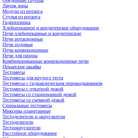
Обеденные группы
Лаунж зоны
Модули из ротанга
Стулья из ротанга
Гидропоника
Хлебопекарное и кондитерское оборудование
Печи хлебопекарные и кондитерские
Печи ротационные
Печи подовые
Печи конвекционные
Печи для пиццы
Комбинированные конвекционные печи
Пекарские шкафы
Тестомесы
Тестомесы для крутого теста
Тестомесы с гидравлическим опрокидыванием
Тестомесы с откатной дежой
Тестомесы со стационарной дежой
Тестомесы со съемной дежой
Спиральные тестомесы
Миксеры планетарные
Тестоделители и округлители
Тестоделители
Тестоокруглители
Расстойное оборудование