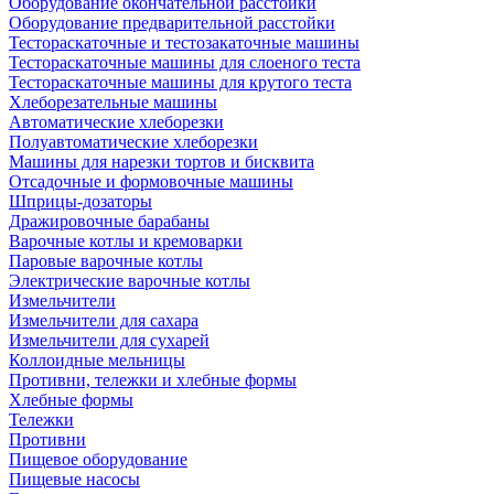
Оборудование окончательной расстойки
Оборудование предварительной расстойки
Тестораскаточные и тестозакаточные машины
Тестораскаточные машины для слоеного теста
Тестораскаточные машины для крутого теста
Хлеборезательные машины
Автоматические хлеборезки
Полуавтоматические хлеборезки
Машины для нарезки тортов и бисквита
Отсадочные и формовочные машины
Шприцы-дозаторы
Дражировочные барабаны
Варочные котлы и кремоварки
Паровые варочные котлы
Электрические варочные котлы
Измельчители
Измельчители для сахара
Измельчители для сухарей
Коллоидные мельницы
Противни, тележки и хлебные формы
Хлебные формы
Тележки
Противни
Пищевое оборудование
Пищевые насосы