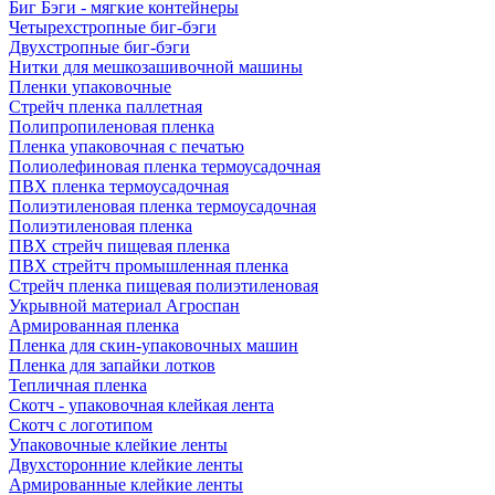
Биг Бэги - мягкие контейнеры
Четырехстропные биг-бэги
Двухстропные биг-бэги
Нитки для мешкозашивочной машины
Пленки упаковочные
Стрейч пленка паллетная
Полипропиленовая пленка
Пленка упаковочная с печатью
Полиолефиновая пленка термоусадочная
ПВХ пленка термоусадочная
Полиэтиленовая пленка термоусадочная
Полиэтиленовая пленка
ПВХ стрейч пищевая пленка
ПВХ стрейтч промышленная пленка
Стрейч пленка пищевая полиэтиленовая
Укрывной материал Агроспан
Армированная пленка
Пленка для скин-упаковочных машин
Пленка для запайки лотков
Тепличная пленка
Скотч - упаковочная клейкая лента
Скотч с логотипом
Упаковочные клейкие ленты
Двухсторонние клейкие ленты
Армированные клейкие ленты