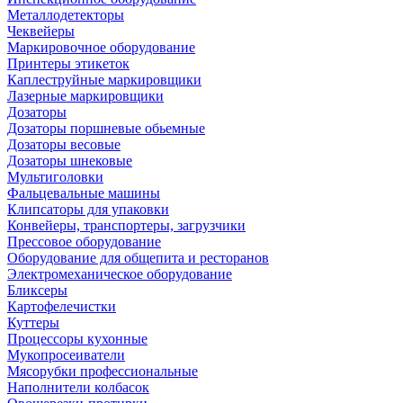
Металлодетекторы
Чеквейеры
Маркировочное оборудование
Принтеры этикеток
Каплеструйные маркировщики
Лазерные маркировщики
Дозаторы
Дозаторы поршневые обьемные
Дозаторы весовые
Дозаторы шнековые
Мультиголовки
Фальцевальные машины
Клипсаторы для упаковки
Конвейеры, транспортеры, загрузчики
Прессовое оборудование
Оборудование для общепита и ресторанов
Электромеханическое оборудование
Бликсеры
Картофелечистки
Куттеры
Процессоры кухонные
Мукопросеиватели
Мясорубки профессиональные
Наполнители колбасок