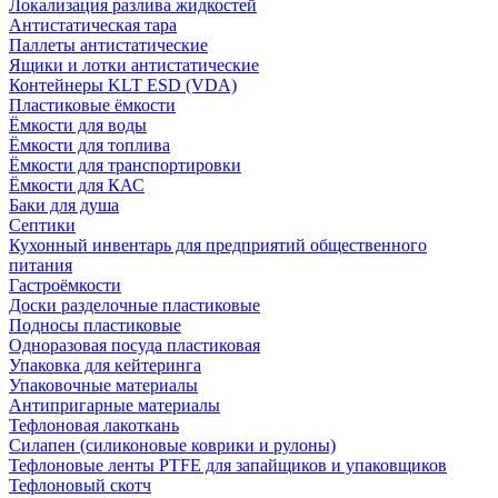
Локализация разлива жидкостей
Антистатическая тара
Паллеты антистатические
Ящики и лотки антистатические
Контейнеры KLT ESD (VDA)
Пластиковые ёмкости
Ёмкости для воды
Ёмкости для топлива
Ёмкости для транспортировки
Ёмкости для КАС
Баки для душа
Септики
Кухонный инвентарь для предприятий общественного
питания
Гастроёмкости
Доски разделочные пластиковые
Подносы пластиковые
Одноразовая посуда пластиковая
Упаковка для кейтеринга
Упаковочные материалы
Антипригарные материалы
Тефлоновая лакоткань
Силапен (силиконовые коврики и рулоны)
Тефлоновые ленты PTFE для запайщиков и упаковщиков
Тефлоновый скотч