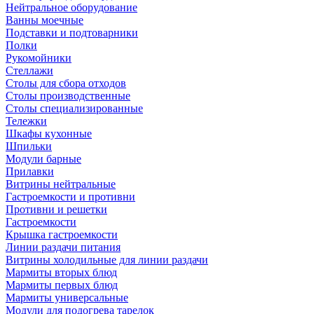
Нейтральное оборудование
Ванны моечные
Подставки и подтоварники
Полки
Рукомойники
Стеллажи
Столы для сбора отходов
Столы производственные
Столы специализированные
Тележки
Шкафы кухонные
Шпильки
Модули барные
Прилавки
Витрины нейтральные
Гастроемкости и противни
Противни и решетки
Гастроемкости
Крышка гастроемкости
Линии раздачи питания
Витрины холодильные для линии раздачи
Мармиты вторых блюд
Мармиты первых блюд
Мармиты универсальные
Модули для подогрева тарелок