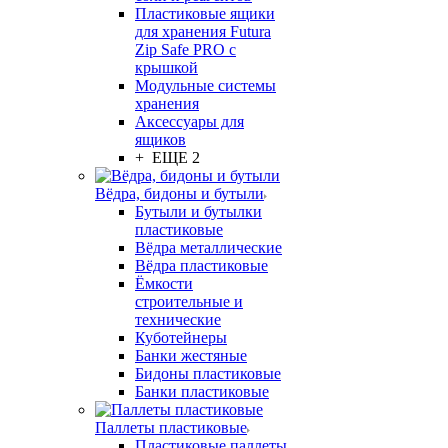
Пластиковые ящики
для хранения Futura
Zip Safe PRO с
крышкой
Модульные системы
хранения
Аксессуары для
ящиков
+ ЕЩЕ 2
Вёдра, бидоны и бутыли
Бутыли и бутылки
пластиковые
Вёдра металлические
Вёдра пластиковые
Ёмкости
строительные и
технические
Куботейнеры
Банки жестяные
Бидоны пластиковые
Банки пластиковые
Паллеты пластиковые
Пластиковые паллеты