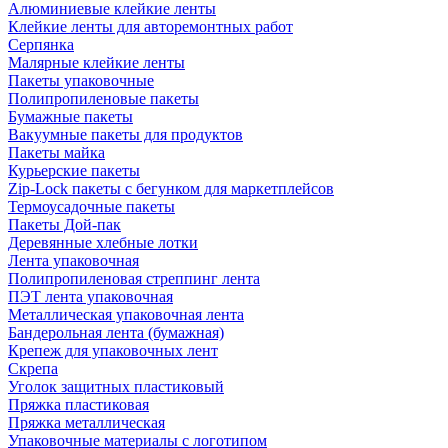
Алюминиевые клейкие ленты
Клейкие ленты для авторемонтных работ
Серпянка
Малярные клейкие ленты
Пакеты упаковочные
Полипропиленовые пакеты
Бумажные пакеты
Вакуумные пакеты для продуктов
Пакеты майка
Курьерские пакеты
Zip-Lock пакеты с бегунком для маркетплейсов
Термоусадочные пакеты
Пакеты Дой-пак
Деревянные хлебные лотки
Лента упаковочная
Полипропиленовая стреппинг лента
ПЭТ лента упаковочная
Металлическая упаковочная лента
Бандерольная лента (бумажная)
Крепеж для упаковочных лент
Скрепа
Уголок защитных пластиковый
Пряжка пластиковая
Пряжка металлическая
Упаковочные материалы с логотипом