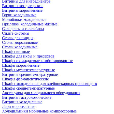
Витрины для ингредиентов
Витрины кондитерские
Витрины морозильные
Горки холодильные
Моноблоки холодильные
Прилавки холодильные мясные
Саладетты и салат-бары
Сплит-системы
Столы для пиццы
Столы морозильные
Столы холодильные
Шкафы винные
Шкафы для икры и пресервов
Шкафы охлаждаемые комбинированные
Шкафы морозильные
Шкафы мультитемпературные
Витрины среднетемпературные
Шкафы фармацевтические
Шкафы холодильные для хлебопекарных производств
Шкафы среднетемпературные
Аксессуары для холодильного оборудования
Витрины гастрономические
Витрины холодильные
Лари морозильные
Холодильники мобильные компрессорные