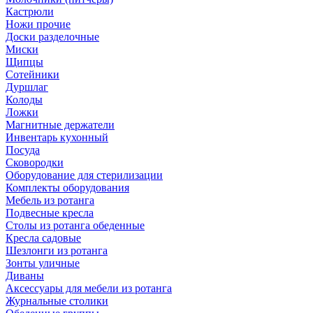
Кастрюли
Ножи прочие
Доски разделочные
Миски
Щипцы
Сотейники
Дуршлаг
Колоды
Ложки
Магнитные держатели
Инвентарь кухонный
Посуда
Сковородки
Оборудование для стерилизации
Комплекты оборудования
Мебель из ротанга
Подвесные кресла
Столы из ротанга обеденные
Кресла садовые
Шезлонги из ротанга
Зонты уличные
Диваны
Аксессуары для мебели из ротанга
Журнальные столики