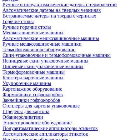
Ручные и полуавтоматические датеры с термолентой
Автоматические датеры на твердых чернилах
Встраиваемые датеры на твердых чернилах
Горячие столы
Ручные горячие столы
Мешкозашивочные машины
Автоматические мешкозашивочные машины
Ручные мешкозашивочные машинки
Термоформовочное оборудование
Скин-упаковочные и термоформовочные машины
Непищевые скин упаковочные машины
Пищевые скин упаковочные машины
Термоформовочные машины
Блистер-сварочные машины
Укупорочные машины
Картонажное оборудование
Формовщики гофрокоробов
Заклейщики гофрокоробов
Степлеры для картона упаковочные
Шредеры для картона
Обандероливатели
Этикетировочное оборудование
Полуавтоматические аппликаторы этикеток
Автоматические аппликаторы этикеток
Инспекционное оборудование