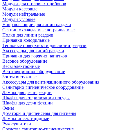
Модули для столовых приборов
Модули кассовые
Модули нейтральные
Модули угловые
Направляющие для линии раздачи
Секции охлаждаемые встраиваемые
Полки для линии раздачи
Прилавки холодильные
Тепловые поверхности для линии раздачи
Аксессуары для линий раздачи
Прилавки для горячих напитков
Весовое оборудование
Весы электронные
Вентиляционное оборудование
Зонты вытяжные
Аксессуары для вентиляционного оборудования
Санитарно-гигиеническое оборудование
Лампы для дезинфекции
Шкафы для стерилизации посуды
Шкафы для дезинфекции
Фены
Дозаторы и диспенсеры для гигиены
Лампы инсектицидные
Рукосушители
Средства санитарно-гигиенические