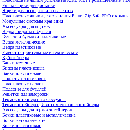
Пластиковые ящики усиленные R/RL-KLT промышленные VD
Futura ящики для доставки
Ящики для песка, соли и реагентов
Пластиковые ящики для хранения Futura Zip Safe PRO с крышк
Модульные системы хранения
Аксессуары для ящиков
Вёдра, бидоны и бутыли
Бутыли и бутылки пластиковые
Вёдра металлические
Вёдра пластиковые
Ёмкости строительные и технические
Куботейнеры
Банки жестяные
Бидоны пластиковые
Банки пластиковые
Паллеты пластиковые
Пластиковые паллеты
Поддоны для бутылей
Решётки для заморозки
Термоконтейнеры и аксессуары
Термоконтейнеры | Изотермические контейнеры
Аксессуары для термоконтейнеров
Бочки пластиковые и металлические
Бочки металлические
Бочки пластиковые