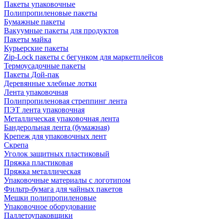
Пакеты упаковочные
Полипропиленовые пакеты
Бумажные пакеты
Вакуумные пакеты для продуктов
Пакеты майка
Курьерские пакеты
Zip-Lock пакеты с бегунком для маркетплейсов
Термоусадочные пакеты
Пакеты Дой-пак
Деревянные хлебные лотки
Лента упаковочная
Полипропиленовая стреппинг лента
ПЭТ лента упаковочная
Металлическая упаковочная лента
Бандерольная лента (бумажная)
Крепеж для упаковочных лент
Скрепа
Уголок защитных пластиковый
Пряжка пластиковая
Пряжка металлическая
Упаковочные материалы с логотипом
Фильтр-бумага для чайных пакетов
Мешки полипропиленовые
Упаковочное оборудование
Паллетоупаковщики