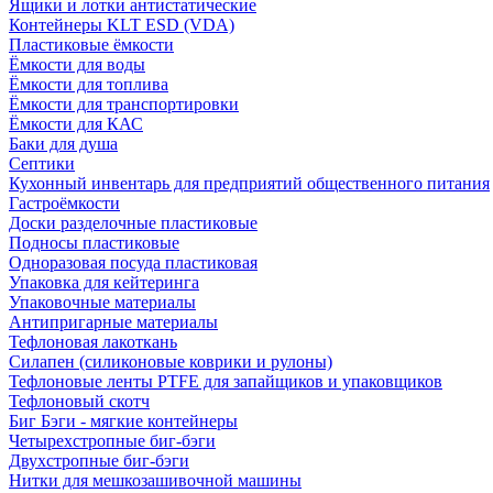
Ящики и лотки антистатические
Контейнеры KLT ESD (VDA)
Пластиковые ёмкости
Ёмкости для воды
Ёмкости для топлива
Ёмкости для транспортировки
Ёмкости для КАС
Баки для душа
Септики
Кухонный инвентарь для предприятий общественного питания
Гастроёмкости
Доски разделочные пластиковые
Подносы пластиковые
Одноразовая посуда пластиковая
Упаковка для кейтеринга
Упаковочные материалы
Антипригарные материалы
Тефлоновая лакоткань
Силапен (силиконовые коврики и рулоны)
Тефлоновые ленты PTFE для запайщиков и упаковщиков
Тефлоновый скотч
Биг Бэги - мягкие контейнеры
Четырехстропные биг-бэги
Двухстропные биг-бэги
Нитки для мешкозашивочной машины