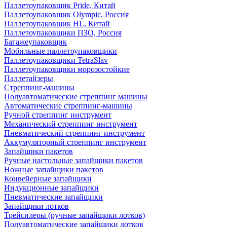
Паллетоупаковщик Pride, Китай
Паллетоупаковщик Olympic, Россия
Паллетоупаковщик HL, Китай
Паллетоупаковщики ПЗО, Россия
Багажеупаковщик
Мобильные паллетоупаковщики
Паллетоупаковщики TetraSlav
Паллетоупаковщики морозостойкие
Паллетайзеры
Стреппинг-машины
Полуавтоматические стреппинг машины
Автоматические стреппинг-машины
Ручной стреппинг инструмент
Механический стреппинг инструмент
Пневматический стреппинг инструмент
Аккумуляторный стреппинг инструмент
Запайщики пакетов
Ручные настольные запайщики пакетов
Ножные запайщики пакетов
Конвейерные запайщики
Индукционные запайщики
Пневматические запайщики
Запайщики лотков
Трейсилеры (ручные запайщики лотков)
Полуавтоматические запайщики лотков