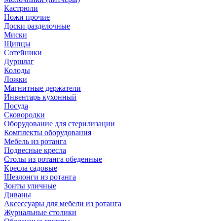
Кастрюли
Ножи прочие
Доски разделочные
Миски
Щипцы
Сотейники
Дуршлаг
Колоды
Ложки
Магнитные держатели
Инвентарь кухонный
Посуда
Сковородки
Оборудование для стерилизации
Комплекты оборудования
Мебель из ротанга
Подвесные кресла
Столы из ротанга обеденные
Кресла садовые
Шезлонги из ротанга
Зонты уличные
Диваны
Аксессуары для мебели из ротанга
Журнальные столики