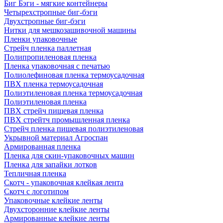
Биг Бэги - мягкие контейнеры
Четырехстропные биг-бэги
Двухстропные биг-бэги
Нитки для мешкозашивочной машины
Пленки упаковочные
Стрейч пленка паллетная
Полипропиленовая пленка
Пленка упаковочная с печатью
Полиолефиновая пленка термоусадочная
ПВХ пленка термоусадочная
Полиэтиленовая пленка термоусадочная
Полиэтиленовая пленка
ПВХ стрейч пищевая пленка
ПВХ стрейтч промышленная пленка
Стрейч пленка пищевая полиэтиленовая
Укрывной материал Агроспан
Армированная пленка
Пленка для скин-упаковочных машин
Пленка для запайки лотков
Тепличная пленка
Скотч - упаковочная клейкая лента
Скотч с логотипом
Упаковочные клейкие ленты
Двухсторонние клейкие ленты
Армированные клейкие ленты