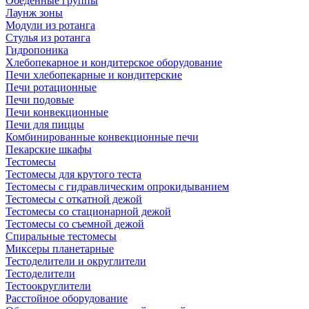
Обеденные группы
Лаунж зоны
Модули из ротанга
Стулья из ротанга
Гидропоника
Хлебопекарное и кондитерское оборудование
Печи хлебопекарные и кондитерские
Печи ротационные
Печи подовые
Печи конвекционные
Печи для пиццы
Комбинированные конвекционные печи
Пекарские шкафы
Тестомесы
Тестомесы для крутого теста
Тестомесы с гидравлическим опрокидыванием
Тестомесы с откатной дежой
Тестомесы со стационарной дежой
Тестомесы со съемной дежой
Спиральные тестомесы
Миксеры планетарные
Тестоделители и округлители
Тестоделители
Тестоокруглители
Расстойное оборудование