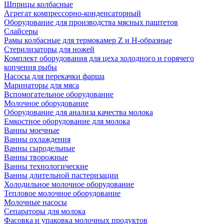
Шприцы колбасные
Агрегат компрессорно-конденсаторный
Оборудование для производства мясных паштетов
Слайсеры
Рамы колбасные для термокамер Z и H-образные
Стерилизаторы для ножей
Комплект оборудования для цеха холодного и горячего
копчения рыбы
Насосы для перекачки фарша
Маринаторы для мяса
Вспомогательное оборудование
Молочное оборудование
Оборудование для анализа качества молока
Емкостное оборудование для молока
Ванны моечные
Ванны охлаждения
Ванны сыродельные
Ванны творожные
Ванны технологические
Ванны длительной пастеризации
Холодильное молочное оборудование
Тепловое молочное оборудование
Молочные насосы
Сепараторы для молока
Фасовка и упаковка молочных продуктов