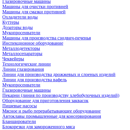
Глазировочные машины
Машины для очистки противней
Машины для смазки противней
Охладители воды
Куттеры
Дозаторы воды
Мукопросеиватели
Машины для производства сэндвич-печенья
Инспекционное оборудование
Металлодетекторы
Металлосепараторы
Чеквейеры
Технологические линии
Линии глазирования
Линии для производства дрожжевых и слоеных изделий
Линии для производства вафель
Мукопросеиватели
Глазировочные машины
Пекарни (линия по производству хлебобулочных изделий)
Оборудование для приготовления заквасок
Пищевые насосы
Мясное и рыбо перерабатывающее оборудование
Автоклавы промышленные для консервирования
Бланширователи
Блокорезки для замороженного мяса