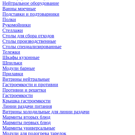
Нейтральное оборудование
Ванны моечные
Подставки и подтоварники
Полки
Рукомойники
Стеллажи
Столы для сбора отходов
Столы производственные
Столы специализированные
Тележки
Шкафы кухонные
Шпильки
Модули барные
Прилавки
Витрины нейтральные
Гастроемкости и противни
Противни и решетки
Гастроемкости
Крышка гастроемкости
Линии раздачи питания
Витрины холодильные для линии раздачи
Мармиты вторых блюд
Мармиты первых блюд
Мармиты универсальные
Модули для подогрева тарелок