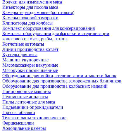
Волчки для измельчения мяса
Инъекторы для посола мяса
Камеры термодымовые (коптильня)
Камеры шоковой заморозки
Клипсаторы для колбасы
Комплект оборудования для консервирования
Комплект оборудования для фасовки и стерилизации
консервов из мяса, рыбы, птицы
Котлетные автоматы
Линии производства котлет
Куттеры для мяса
Машины укупорочные
Мясомассажеры вакуумные
Мясорубки промышленные
Оборудование для мойки, стерилизации и закатки банок
Оборудование для производства замороженных блинчиков
Оборудование для производства колбасных изделий
Панировочные машины
Пельменные аппараты
Пилы ленточные для мяса
Подъемники-опрокидыватели
Прессы обвалки
Тележки чаны технологические
Фаршемешалки
Холодильные камеры