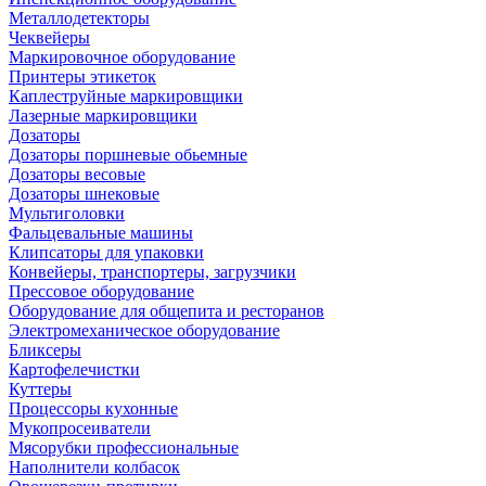
Металлодетекторы
Чеквейеры
Маркировочное оборудование
Принтеры этикеток
Каплеструйные маркировщики
Лазерные маркировщики
Дозаторы
Дозаторы поршневые обьемные
Дозаторы весовые
Дозаторы шнековые
Мультиголовки
Фальцевальные машины
Клипсаторы для упаковки
Конвейеры, транспортеры, загрузчики
Прессовое оборудование
Оборудование для общепита и ресторанов
Электромеханическое оборудование
Бликсеры
Картофелечистки
Куттеры
Процессоры кухонные
Мукопросеиватели
Мясорубки профессиональные
Наполнители колбасок