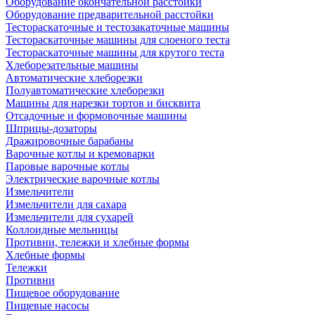
Оборудование окончательной расстойки
Оборудование предварительной расстойки
Тестораскаточные и тестозакаточные машины
Тестораскаточные машины для слоеного теста
Тестораскаточные машины для крутого теста
Хлеборезательные машины
Автоматические хлеборезки
Полуавтоматические хлеборезки
Машины для нарезки тортов и бисквита
Отсадочные и формовочные машины
Шприцы-дозаторы
Дражировочные барабаны
Варочные котлы и кремоварки
Паровые варочные котлы
Электрические варочные котлы
Измельчители
Измельчители для сахара
Измельчители для сухарей
Коллоидные мельницы
Противни, тележки и хлебные формы
Хлебные формы
Тележки
Противни
Пищевое оборудование
Пищевые насосы