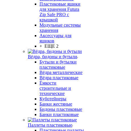
Пластиковые ящики
для хранения Futura
Zip Safe PRO с
крышкой
Модульные системы
хранения
Аксессуары для
ящиков
+ ЕЩЕ 2
Вёдра, бидоны и бутыли
Бутыли и бутылки
пластиковые
Вёдра металлические
Вёдра пластиковые
Ёмкости
строительные и
технические
Куботейнеры
Банки жестяные
Бидоны пластиковые
Банки пластиковые
Паллеты пластиковые
Пластиковые паллеты