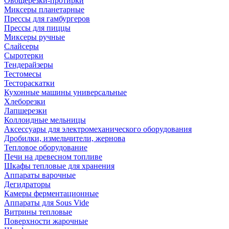
Овощерезки-протирки
Миксеры планетарные
Прессы для гамбургеров
Прессы для пиццы
Миксеры ручные
Слайсеры
Сыротерки
Тендерайзеры
Тестомесы
Тестораскатки
Кухонные машины универсальные
Хлеборезки
Лапшерезки
Коллоидные мельницы
Аксессуары для электромеханического оборудования
Дробилки, измельчители, жернова
Тепловое оборудование
Печи на древесном топливе
Шкафы тепловые для хранения
Аппараты варочные
Дегидраторы
Камеры ферментационные
Аппараты для Sous Vide
Витрины тепловые
Поверхности жарочные