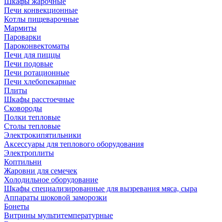
Шкафы жарочные
Печи конвекционные
Котлы пищеварочные
Мармиты
Пароварки
Пароконвектоматы
Печи для пиццы
Печи подовые
Печи ротационные
Печи хлебопекарные
Плиты
Шкафы расстоечные
Сковороды
Полки тепловые
Столы тепловые
Электрокипятильники
Аксессуары для теплового оборудования
Электроплиты
Коптильни
Жаровни для семечек
Холодильное оборудование
Шкафы специализированные для вызревания мяса, сыра
Аппараты шоковой заморозки
Бонеты
Витрины мультитемпературные