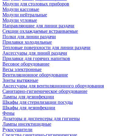
Модули для столовых приборов
Модули кассовые
Модули нейтральные
Модули угловые
Направляющие для линии раздачи
Секции охлаждаемые встраиваемые
Полки для линии раздачи
Прилавки холодильные
Тепловые поверхности для линии раздачи
Аксессуары для линий раздачи
Прилавки для горячих напитков
Весовое оборудование
Весы электронные
Вентиляционное оборудование
Зонты вытяжные
Аксессуары для вентиляционного оборудования
Санитарно-гигиеническое оборудование
Лампы для дезинфекции
Шкафы для стерилизации посуды
Шкафы для дезинфекции
Фены
Дозаторы и диспенсеры для гигиены
Лампы инсектицидные
Рукосушители
Средства санитарно-гигиенические