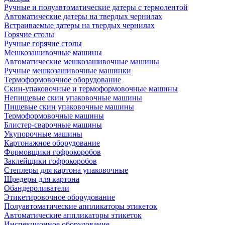
Ручные и полуавтоматические датеры с термолентой
Автоматические датеры на твердых чернилах
Встраиваемые датеры на твердых чернилах
Горячие столы
Ручные горячие столы
Мешкозашивочные машины
Автоматические мешкозашивочные машины
Ручные мешкозашивочные машинки
Термоформовочное оборудование
Скин-упаковочные и термоформовочные машины
Непищевые скин упаковочные машины
Пищевые скин упаковочные машины
Термоформовочные машины
Блистер-сварочные машины
Укупорочные машины
Картонажное оборудование
Формовщики гофрокоробов
Заклейщики гофрокоробов
Степлеры для картона упаковочные
Шредеры для картона
Обандероливатели
Этикетировочное оборудование
Полуавтоматические аппликаторы этикеток
Автоматические аппликаторы этикеток
Инспекционное оборудование