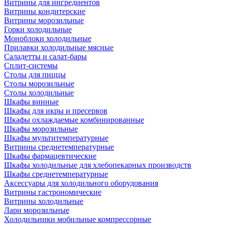
Витрины для ингредиентов
Витрины кондитерские
Витрины морозильные
Горки холодильные
Моноблоки холодильные
Прилавки холодильные мясные
Саладетты и салат-бары
Сплит-системы
Столы для пиццы
Столы морозильные
Столы холодильные
Шкафы винные
Шкафы для икры и пресервов
Шкафы охлаждаемые комбинированные
Шкафы морозильные
Шкафы мультитемпературные
Витрины среднетемпературные
Шкафы фармацевтические
Шкафы холодильные для хлебопекарных производств
Шкафы среднетемпературные
Аксессуары для холодильного оборудования
Витрины гастрономические
Витрины холодильные
Лари морозильные
Холодильники мобильные компрессорные