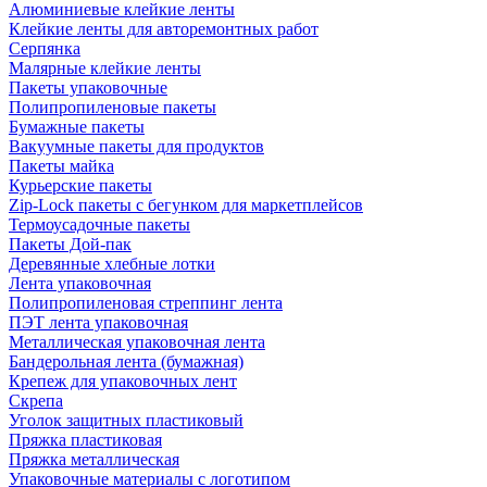
Алюминиевые клейкие ленты
Клейкие ленты для авторемонтных работ
Серпянка
Малярные клейкие ленты
Пакеты упаковочные
Полипропиленовые пакеты
Бумажные пакеты
Вакуумные пакеты для продуктов
Пакеты майка
Курьерские пакеты
Zip-Lock пакеты с бегунком для маркетплейсов
Термоусадочные пакеты
Пакеты Дой-пак
Деревянные хлебные лотки
Лента упаковочная
Полипропиленовая стреппинг лента
ПЭТ лента упаковочная
Металлическая упаковочная лента
Бандерольная лента (бумажная)
Крепеж для упаковочных лент
Скрепа
Уголок защитных пластиковый
Пряжка пластиковая
Пряжка металлическая
Упаковочные материалы с логотипом