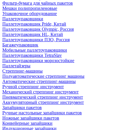
Фильтр-бумага для чайных пакетов
Мешки полипропиленовые
Упаковочное оборудование
Паллетоупаковщики
Паллетоупаковщик Pride, Китай
Паллетоупаковщик Olympic, Россия
Паллетоупаковщик HL, Китай
Паллетоупаковщики ПЗО, Россия
Багажеупаковщик
Мобильные паллетоупаковщики
Паллетоупаковщики TetraSlav
Паллетоупаковщики морозостойкие
Паллетайзеры
Стреппинг-машины
Полуавтоматические стреппинг машины
Автоматические стреппинг-машины
Ручной стреппинг инструмент
Механический стреппинг инструмент
Пневматический стреппинг инструмент
Аккумуляторный стреппинг инструмент
Запайщики пакетов
Ручные настольные запайщики пакетов
Ножные запайщики пакетов
Конвейерные запайщики
Индукционные запайщики