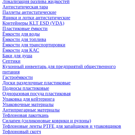
Локализация разлива жидкостей
Антистатическая тара
Паллеты антистатические
Ящики и лотки антистатические
Контейнеры KLT ESD (VDA)
Пластиковые ёмкости
Ёмкости для воды
Ёмкости для топлива
Ёмкости для транспортировки
Ёмкости для КАС
Баки для душа
Септики
Кухонный инвентарь для предприятий общественного
питания
Гастроёмкости
Доски разделочные пластиковые
Подносы пластиковые
Одноразовая посуда пластиковая
Упаковка для кейтеринга
Упаковочные материалы
Антипригарные материалы
Тефлоновая лакоткань
Силапен (силиконовые коврики и рулоны)
Тефлоновые ленты PTFE для запайщиков и упаковщиков
Тефлоновый скотч