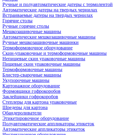
Ручные и полуавтоматические датеры с термолентой
Автоматические датеры на твердых чернилах
Встраиваемые датеры на твердых чернилах
Горячие столы
Ручные горячие столы
Мешкозашивочные машины
Автоматические мешкозашивочные машины
Ручные мешкозашивочные машинки
Термоформовочное оборудование
Скин-упаковочные и термоформовочные машины
Непищевые скин упаковочные машины
Пищевые скин упаковочные машины
Термоформовочные машины
Блистер-сварочные машины
Укупорочные машины
Картонажное оборудование
Формовщики гофрокоробов
Заклейщики гофрокоробов
Степлеры для картона упаковочные
Шредеры для картона
Обандероливатели
Этикетировочное оборудование
Полуавтоматические аппликаторы этикеток
Автоматические аппликаторы этикеток
Инспекционное оборудование