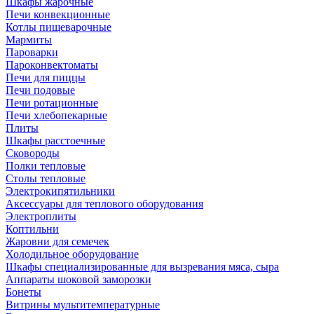
Шкафы жарочные
Печи конвекционные
Котлы пищеварочные
Мармиты
Пароварки
Пароконвектоматы
Печи для пиццы
Печи подовые
Печи ротационные
Печи хлебопекарные
Плиты
Шкафы расстоечные
Сковороды
Полки тепловые
Столы тепловые
Электрокипятильники
Аксессуары для теплового оборудования
Электроплиты
Коптильни
Жаровни для семечек
Холодильное оборудование
Шкафы специализированные для вызревания мяса, сыра
Аппараты шоковой заморозки
Бонеты
Витрины мультитемпературные