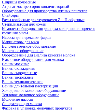
Шприцы колбасные
Агрегат компрессорно-конденсаторный
Оборудование для производства мясных паштетов
Слайсеры
Рамы колбасные для термокамер Z и H-образные
Стерилизаторы для ножей
Комплект оборудования для цеха холодного и горячего
копчения рыбы
Насосы для перекачки фарша
Маринаторы для мяса
Вспомогательное оборудование
Молочное оборудование
Оборудование для анализа качества молока
Емкостное оборудование для молока
Ванны моечные
Ванны охлаждения
Ванны сыродельные
Ванны творожные
Ванны технологические
Ванны длительной пастеризации
Холодильное молочное оборудование
Тепловое молочное оборудование
Молочные насосы
Сепараторы для молока
Фасовка и упаковка молочных продуктов