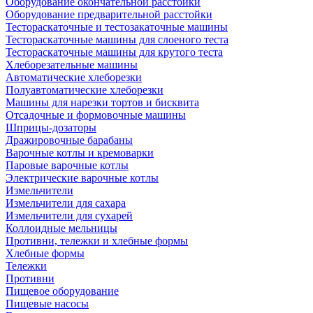
Оборудование окончательной расстойки
Оборудование предварительной расстойки
Тестораскаточные и тестозакаточные машины
Тестораскаточные машины для слоеного теста
Тестораскаточные машины для крутого теста
Хлеборезательные машины
Автоматические хлеборезки
Полуавтоматические хлеборезки
Машины для нарезки тортов и бисквита
Отсадочные и формовочные машины
Шприцы-дозаторы
Дражировочные барабаны
Варочные котлы и кремоварки
Паровые варочные котлы
Электрические варочные котлы
Измельчители
Измельчители для сахара
Измельчители для сухарей
Коллоидные мельницы
Противни, тележки и хлебные формы
Хлебные формы
Тележки
Противни
Пищевое оборудование
Пищевые насосы