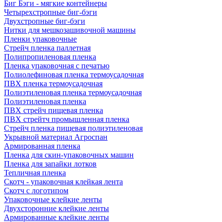
Биг Бэги - мягкие контейнеры
Четырехстропные биг-бэги
Двухстропные биг-бэги
Нитки для мешкозашивочной машины
Пленки упаковочные
Стрейч пленка паллетная
Полипропиленовая пленка
Пленка упаковочная с печатью
Полиолефиновая пленка термоусадочная
ПВХ пленка термоусадочная
Полиэтиленовая пленка термоусадочная
Полиэтиленовая пленка
ПВХ стрейч пищевая пленка
ПВХ стрейтч промышленная пленка
Стрейч пленка пищевая полиэтиленовая
Укрывной материал Агроспан
Армированная пленка
Пленка для скин-упаковочных машин
Пленка для запайки лотков
Тепличная пленка
Скотч - упаковочная клейкая лента
Скотч с логотипом
Упаковочные клейкие ленты
Двухсторонние клейкие ленты
Армированные клейкие ленты