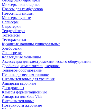
Овощерезки-протирки
Миксеры планетарные
Прессы для гамбургеров
Прессы для пиццы
Миксеры ручные
Слайсеры
Сыротерки
Тендерайзеры
Тестомесы
Тестораскатки
Кухонные машины универсальные
Хлеборезки
Лапшерезки
Коллоидные мельницы
Аксессуары для электромеханического оборудования
Дробилки, измельчители, жернова
Тепловое оборудование
Печи на древесном топливе
Шкафы тепловые для хранения
Аппараты варочные
Дегидраторы
Камеры ферментационные
Аппараты для Sous Vide
Витрины тепловые
Поверхности жарочные