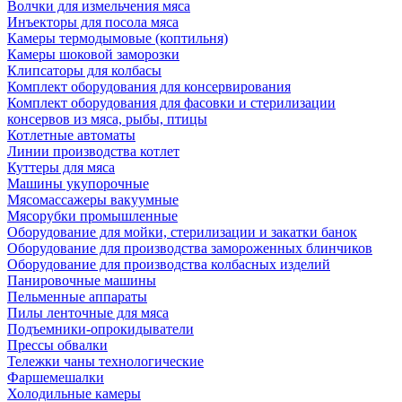
Волчки для измельчения мяса
Инъекторы для посола мяса
Камеры термодымовые (коптильня)
Камеры шоковой заморозки
Клипсаторы для колбасы
Комплект оборудования для консервирования
Комплект оборудования для фасовки и стерилизации
консервов из мяса, рыбы, птицы
Котлетные автоматы
Линии производства котлет
Куттеры для мяса
Машины укупорочные
Мясомассажеры вакуумные
Мясорубки промышленные
Оборудование для мойки, стерилизации и закатки банок
Оборудование для производства замороженных блинчиков
Оборудование для производства колбасных изделий
Панировочные машины
Пельменные аппараты
Пилы ленточные для мяса
Подъемники-опрокидыватели
Прессы обвалки
Тележки чаны технологические
Фаршемешалки
Холодильные камеры