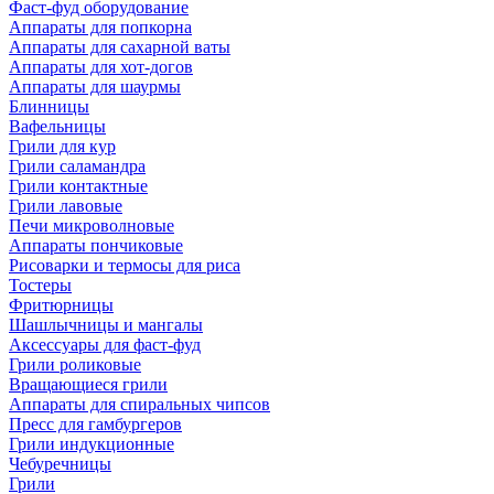
Фаст-фуд оборудование
Аппараты для попкорна
Аппараты для сахарной ваты
Аппараты для хот-догов
Аппараты для шаурмы
Блинницы
Вафельницы
Грили для кур
Грили саламандра
Грили контактные
Грили лавовые
Печи микроволновые
Аппараты пончиковые
Рисоварки и термосы для риса
Тостеры
Фритюрницы
Шашлычницы и мангалы
Аксессуары для фаст-фуд
Грили роликовые
Вращающиеся грили
Аппараты для спиральных чипсов
Пресс для гамбургеров
Грили индукционные
Чебуречницы
Грили