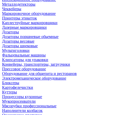
Металлодетекторы
Чеквейеры
Маркировочное оборудование
Принтеры этикеток
Каплеструйные маркировщики
Лазерные маркировщики
Дозаторы
Дозаторы поршневые обьемные
Дозаторы весовые
Дозаторы шнековые
Мультиголовки
Фальцевальные машины
Клипсаторы для упаковки
Конвейеры, транспортеры, загрузчики
Прессовое оборудование
Оборудование для общепита и ресторанов
Электромеханическое оборудование
Бликсеры
Картофелечистки
Куттеры
Процессоры кухонные
Мукопросеиватели
Мясорубки профессиональные
Наполнители колбасок