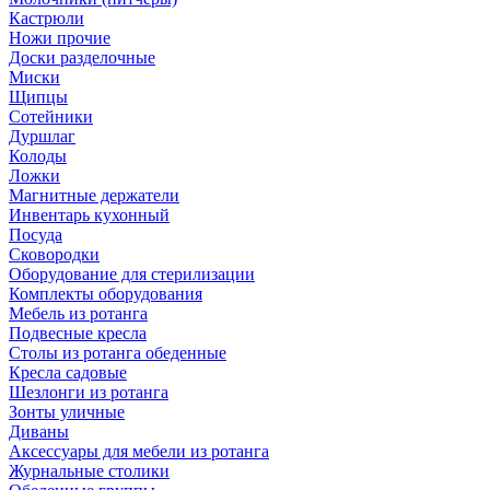
Кастрюли
Ножи прочие
Доски разделочные
Миски
Щипцы
Сотейники
Дуршлаг
Колоды
Ложки
Магнитные держатели
Инвентарь кухонный
Посуда
Сковородки
Оборудование для стерилизации
Комплекты оборудования
Мебель из ротанга
Подвесные кресла
Столы из ротанга обеденные
Кресла садовые
Шезлонги из ротанга
Зонты уличные
Диваны
Аксессуары для мебели из ротанга
Журнальные столики