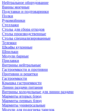
Нейтральное оборудование
Ванны моечные
Подставки и подтоварники
Полки
Рукомойники
Стеллажи
Столы для сбора отходов
Столы производственные
Столы специализированные
Тележки
Шкафы кухонные
Шпильки
Модули барные
Прилавки
Витрины нейтральные
Гастроемкости и противни
Противни и решетки
Гастроемкости
Крышка гастроемкости
Линии раздачи питания
Витрины холодильные для линии раздачи
Мармиты вторых блюд
Мармиты первых блюд
Мармиты универсальные
Модули для подогрева тарелок