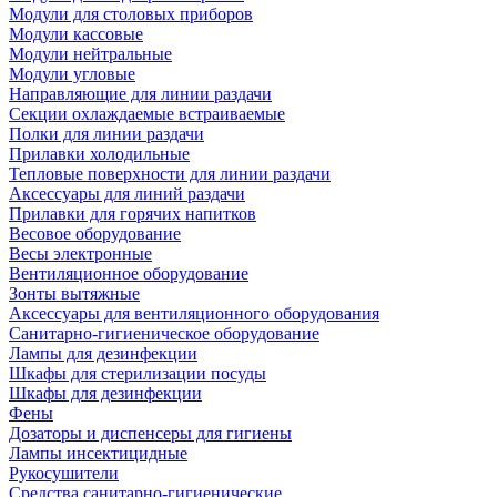
Модули для столовых приборов
Модули кассовые
Модули нейтральные
Модули угловые
Направляющие для линии раздачи
Секции охлаждаемые встраиваемые
Полки для линии раздачи
Прилавки холодильные
Тепловые поверхности для линии раздачи
Аксессуары для линий раздачи
Прилавки для горячих напитков
Весовое оборудование
Весы электронные
Вентиляционное оборудование
Зонты вытяжные
Аксессуары для вентиляционного оборудования
Санитарно-гигиеническое оборудование
Лампы для дезинфекции
Шкафы для стерилизации посуды
Шкафы для дезинфекции
Фены
Дозаторы и диспенсеры для гигиены
Лампы инсектицидные
Рукосушители
Средства санитарно-гигиенические