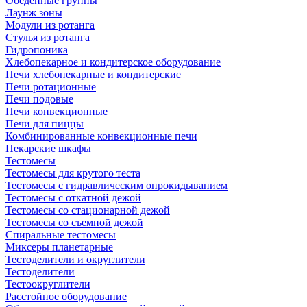
Обеденные группы
Лаунж зоны
Модули из ротанга
Стулья из ротанга
Гидропоника
Хлебопекарное и кондитерское оборудование
Печи хлебопекарные и кондитерские
Печи ротационные
Печи подовые
Печи конвекционные
Печи для пиццы
Комбинированные конвекционные печи
Пекарские шкафы
Тестомесы
Тестомесы для крутого теста
Тестомесы с гидравлическим опрокидыванием
Тестомесы с откатной дежой
Тестомесы со стационарной дежой
Тестомесы со съемной дежой
Спиральные тестомесы
Миксеры планетарные
Тестоделители и округлители
Тестоделители
Тестоокруглители
Расстойное оборудование