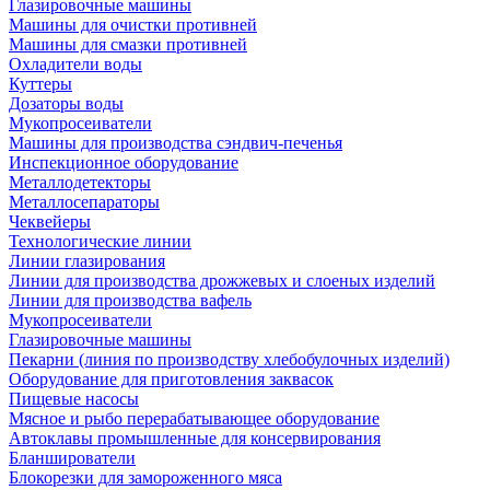
Глазировочные машины
Машины для очистки противней
Машины для смазки противней
Охладители воды
Куттеры
Дозаторы воды
Мукопросеиватели
Машины для производства сэндвич-печенья
Инспекционное оборудование
Металлодетекторы
Металлосепараторы
Чеквейеры
Технологические линии
Линии глазирования
Линии для производства дрожжевых и слоеных изделий
Линии для производства вафель
Мукопросеиватели
Глазировочные машины
Пекарни (линия по производству хлебобулочных изделий)
Оборудование для приготовления заквасок
Пищевые насосы
Мясное и рыбо перерабатывающее оборудование
Автоклавы промышленные для консервирования
Бланширователи
Блокорезки для замороженного мяса