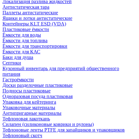
Локализация разлива жидкостей
Антистатическая тара
Паллеты антистатические
Ящики и лотки антистатические
Контейнеры KLT ESD (VDA)
Пластиковые ёмкости
Ёмкости для воды
Ёмкости для топлива
Ёмкости для транспортировки
Ёмкости для КАС
Баки для душа
Септики
Кухонный инвентарь для предприятий общественного
питания
Гастроёмкости
Доски разделочные пластиковые
Подносы пластиковые
Одноразовая посуда пластиковая
Упаковка для кейтеринга
Упаковочные материалы
Антипригарные материалы
Тефлоновая лакоткань
Силапен (силиконовые коврики и рулоны)
Тефлоновые ленты PTFE для запайщиков и упаковщиков
Тефлоновый скотч