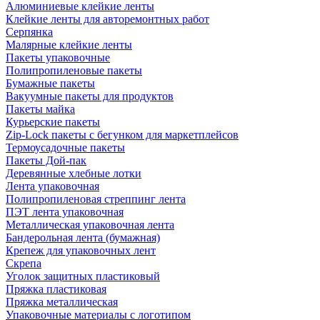
Алюминиевые клейкие ленты
Клейкие ленты для авторемонтных работ
Серпянка
Малярные клейкие ленты
Пакеты упаковочные
Полипропиленовые пакеты
Бумажные пакеты
Вакуумные пакеты для продуктов
Пакеты майка
Курьерские пакеты
Zip-Lock пакеты с бегунком для маркетплейсов
Термоусадочные пакеты
Пакеты Дой-пак
Деревянные хлебные лотки
Лента упаковочная
Полипропиленовая стреппинг лента
ПЭТ лента упаковочная
Металлическая упаковочная лента
Бандерольная лента (бумажная)
Крепеж для упаковочных лент
Скрепа
Уголок защитных пластиковый
Пряжка пластиковая
Пряжка металлическая
Упаковочные материалы с логотипом