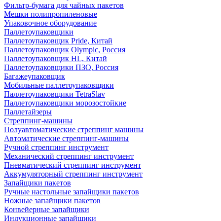
Фильтр-бумага для чайных пакетов
Мешки полипропиленовые
Упаковочное оборудование
Паллетоупаковщики
Паллетоупаковщик Pride, Китай
Паллетоупаковщик Olympic, Россия
Паллетоупаковщик HL, Китай
Паллетоупаковщики ПЗО, Россия
Багажеупаковщик
Мобильные паллетоупаковщики
Паллетоупаковщики TetraSlav
Паллетоупаковщики морозостойкие
Паллетайзеры
Стреппинг-машины
Полуавтоматические стреппинг машины
Автоматические стреппинг-машины
Ручной стреппинг инструмент
Механический стреппинг инструмент
Пневматический стреппинг инструмент
Аккумуляторный стреппинг инструмент
Запайщики пакетов
Ручные настольные запайщики пакетов
Ножные запайщики пакетов
Конвейерные запайщики
Индукционные запайщики