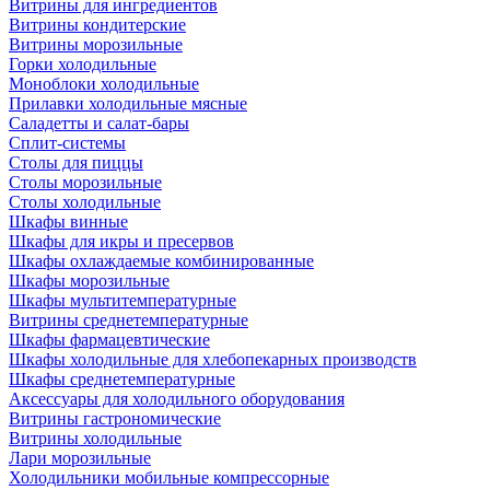
Витрины для ингредиентов
Витрины кондитерские
Витрины морозильные
Горки холодильные
Моноблоки холодильные
Прилавки холодильные мясные
Саладетты и салат-бары
Сплит-системы
Столы для пиццы
Столы морозильные
Столы холодильные
Шкафы винные
Шкафы для икры и пресервов
Шкафы охлаждаемые комбинированные
Шкафы морозильные
Шкафы мультитемпературные
Витрины среднетемпературные
Шкафы фармацевтические
Шкафы холодильные для хлебопекарных производств
Шкафы среднетемпературные
Аксессуары для холодильного оборудования
Витрины гастрономические
Витрины холодильные
Лари морозильные
Холодильники мобильные компрессорные