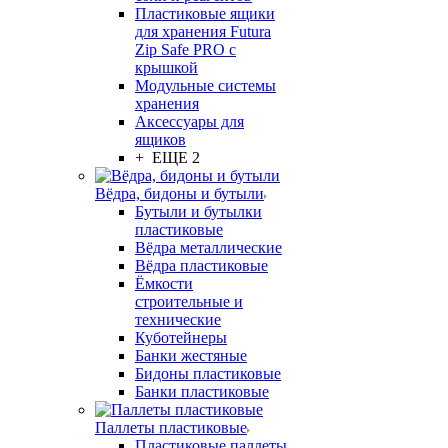
Пластиковые ящики
для хранения Futura
Zip Safe PRO с
крышкой
Модульные системы
хранения
Аксессуары для
ящиков
+ ЕЩЕ 2
Вёдра, бидоны и бутыли
Бутыли и бутылки
пластиковые
Вёдра металлические
Вёдра пластиковые
Ёмкости
строительные и
технические
Куботейнеры
Банки жестяные
Бидоны пластиковые
Банки пластиковые
Паллеты пластиковые
Пластиковые паллеты