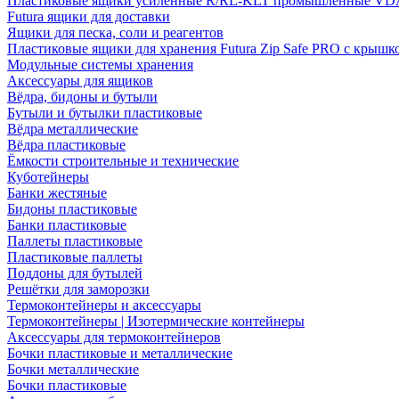
Пластиковые ящики усиленные R/RL-KLT промышленные VD
Futura ящики для доставки
Ящики для песка, соли и реагентов
Пластиковые ящики для хранения Futura Zip Safe PRO с крышк
Модульные системы хранения
Аксессуары для ящиков
Вёдра, бидоны и бутыли
Бутыли и бутылки пластиковые
Вёдра металлические
Вёдра пластиковые
Ёмкости строительные и технические
Куботейнеры
Банки жестяные
Бидоны пластиковые
Банки пластиковые
Паллеты пластиковые
Пластиковые паллеты
Поддоны для бутылей
Решётки для заморозки
Термоконтейнеры и аксессуары
Термоконтейнеры | Изотермические контейнеры
Аксессуары для термоконтейнеров
Бочки пластиковые и металлические
Бочки металлические
Бочки пластиковые