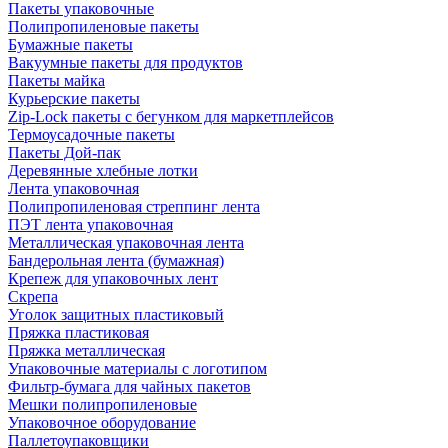
Пакеты упаковочные
Полипропиленовые пакеты
Бумажные пакеты
Вакуумные пакеты для продуктов
Пакеты майка
Курьерские пакеты
Zip-Lock пакеты с бегунком для маркетплейсов
Термоусадочные пакеты
Пакеты Дой-пак
Деревянные хлебные лотки
Лента упаковочная
Полипропиленовая стреппинг лента
ПЭТ лента упаковочная
Металлическая упаковочная лента
Бандерольная лента (бумажная)
Крепеж для упаковочных лент
Скрепа
Уголок защитных пластиковый
Пряжка пластиковая
Пряжка металлическая
Упаковочные материалы с логотипом
Фильтр-бумага для чайных пакетов
Мешки полипропиленовые
Упаковочное оборудование
Паллетоупаковщики