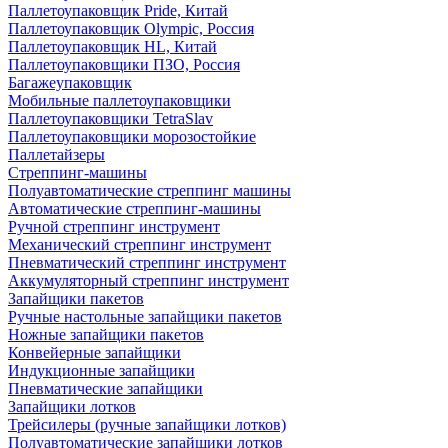
Паллетоупаковщик Pride, Китай
Паллетоупаковщик Olympic, Россия
Паллетоупаковщик HL, Китай
Паллетоупаковщики ПЗО, Россия
Багажеупаковщик
Мобильные паллетоупаковщики
Паллетоупаковщики TetraSlav
Паллетоупаковщики морозостойкие
Паллетайзеры
Стреппинг-машины
Полуавтоматические стреппинг машины
Автоматические стреппинг-машины
Ручной стреппинг инструмент
Механический стреппинг инструмент
Пневматический стреппинг инструмент
Аккумуляторный стреппинг инструмент
Запайщики пакетов
Ручные настольные запайщики пакетов
Ножные запайщики пакетов
Конвейерные запайщики
Индукционные запайщики
Пневматические запайщики
Запайщики лотков
Трейсилеры (ручные запайщики лотков)
Полуавтоматические запайщики лотков