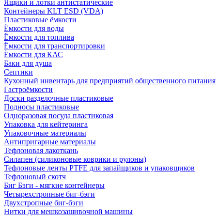
Ящики и лотки антистатические
Контейнеры KLT ESD (VDA)
Пластиковые ёмкости
Ёмкости для воды
Ёмкости для топлива
Ёмкости для транспортировки
Ёмкости для КАС
Баки для душа
Септики
Кухонный инвентарь для предприятий общественного питания
Гастроёмкости
Доски разделочные пластиковые
Подносы пластиковые
Одноразовая посуда пластиковая
Упаковка для кейтеринга
Упаковочные материалы
Антипригарные материалы
Тефлоновая лакоткань
Силапен (силиконовые коврики и рулоны)
Тефлоновые ленты PTFE для запайщиков и упаковщиков
Тефлоновый скотч
Биг Бэги - мягкие контейнеры
Четырехстропные биг-бэги
Двухстропные биг-бэги
Нитки для мешкозашивочной машины