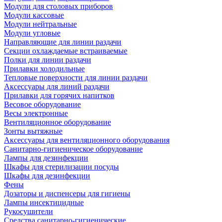
Модули для столовых приборов
Модули кассовые
Модули нейтральные
Модули угловые
Направляющие для линии раздачи
Секции охлаждаемые встраиваемые
Полки для линии раздачи
Прилавки холодильные
Тепловые поверхности для линии раздачи
Аксессуары для линий раздачи
Прилавки для горячих напитков
Весовое оборудование
Весы электронные
Вентиляционное оборудование
Зонты вытяжные
Аксессуары для вентиляционного оборудования
Санитарно-гигиеническое оборудование
Лампы для дезинфекции
Шкафы для стерилизации посуды
Шкафы для дезинфекции
Фены
Дозаторы и диспенсеры для гигиены
Лампы инсектицидные
Рукосушители
Средства санитарно-гигиенические