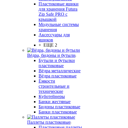
Пластиковые ящики
для хранения Futura
Zip Safe PRO с
крышкой
Модульные системы
хранения
Аксессуары для
ящиков
+ ЕЩЕ 2
Вёдра, бидоны и бутыли
Бутыли и бутылки
пластиковые
Вёдра металлические
Вёдра пластиковые
Ёмкости
строительные и
технические
Куботейнеры
Банки жестяные
Бидоны пластиковые
Банки пластиковые
Паллеты пластиковые
Пластиковые паллеты