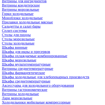
Витрины для ингредиентов
Витрины кондитерские
Витрины морозильные
Горки холодильные
Моноблоки холодильные
Прилавки холодильные мясные
Саладетты и салат-бары
Сплит-системы
Столы для пиццы
Столы морозильные
Столы холодильные
Шкафы винные
Шкафы для икры и пресервов
Шкафы охлаждаемые комбинированные
Шкафы морозильные
Шкафы мультитемпературные
Витрины среднетемпературные
Шкафы фармацевтические
Шкафы холодильные для хлебопекарных производств
Шкафы среднетемпературные
Аксессуары для холодильного оборудования
Витрины гастрономические
Витрины холодильные
Лари морозильные
Холодильники мобильные компрессорные