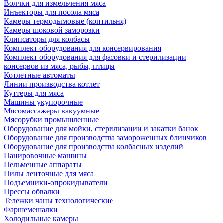
Волчки для измельчения мяса
Инъекторы для посола мяса
Камеры термодымовые (коптильня)
Камеры шоковой заморозки
Клипсаторы для колбасы
Комплект оборудования для консервирования
Комплект оборудования для фасовки и стерилизации
консервов из мяса, рыбы, птицы
Котлетные автоматы
Линии производства котлет
Куттеры для мяса
Машины укупорочные
Мясомассажеры вакуумные
Мясорубки промышленные
Оборудование для мойки, стерилизации и закатки банок
Оборудование для производства замороженных блинчиков
Оборудование для производства колбасных изделий
Панировочные машины
Пельменные аппараты
Пилы ленточные для мяса
Подъемники-опрокидыватели
Прессы обвалки
Тележки чаны технологические
Фаршемешалки
Холодильные камеры