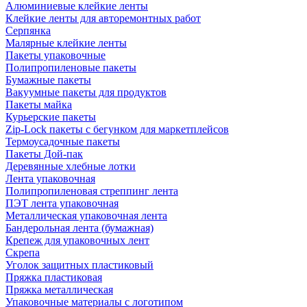
Алюминиевые клейкие ленты
Клейкие ленты для авторемонтных работ
Серпянка
Малярные клейкие ленты
Пакеты упаковочные
Полипропиленовые пакеты
Бумажные пакеты
Вакуумные пакеты для продуктов
Пакеты майка
Курьерские пакеты
Zip-Lock пакеты с бегунком для маркетплейсов
Термоусадочные пакеты
Пакеты Дой-пак
Деревянные хлебные лотки
Лента упаковочная
Полипропиленовая стреппинг лента
ПЭТ лента упаковочная
Металлическая упаковочная лента
Бандерольная лента (бумажная)
Крепеж для упаковочных лент
Скрепа
Уголок защитных пластиковый
Пряжка пластиковая
Пряжка металлическая
Упаковочные материалы с логотипом