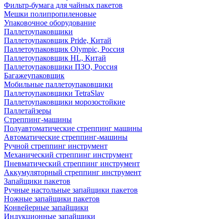
Фильтр-бумага для чайных пакетов
Мешки полипропиленовые
Упаковочное оборудование
Паллетоупаковщики
Паллетоупаковщик Pride, Китай
Паллетоупаковщик Olympic, Россия
Паллетоупаковщик HL, Китай
Паллетоупаковщики ПЗО, Россия
Багажеупаковщик
Мобильные паллетоупаковщики
Паллетоупаковщики TetraSlav
Паллетоупаковщики морозостойкие
Паллетайзеры
Стреппинг-машины
Полуавтоматические стреппинг машины
Автоматические стреппинг-машины
Ручной стреппинг инструмент
Механический стреппинг инструмент
Пневматический стреппинг инструмент
Аккумуляторный стреппинг инструмент
Запайщики пакетов
Ручные настольные запайщики пакетов
Ножные запайщики пакетов
Конвейерные запайщики
Индукционные запайщики