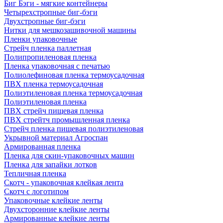
Биг Бэги - мягкие контейнеры
Четырехстропные биг-бэги
Двухстропные биг-бэги
Нитки для мешкозашивочной машины
Пленки упаковочные
Стрейч пленка паллетная
Полипропиленовая пленка
Пленка упаковочная с печатью
Полиолефиновая пленка термоусадочная
ПВХ пленка термоусадочная
Полиэтиленовая пленка термоусадочная
Полиэтиленовая пленка
ПВХ стрейч пищевая пленка
ПВХ стрейтч промышленная пленка
Стрейч пленка пищевая полиэтиленовая
Укрывной материал Агроспан
Армированная пленка
Пленка для скин-упаковочных машин
Пленка для запайки лотков
Тепличная пленка
Скотч - упаковочная клейкая лента
Скотч с логотипом
Упаковочные клейкие ленты
Двухсторонние клейкие ленты
Армированные клейкие ленты