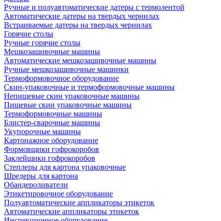
Ручные и полуавтоматические датеры с термолентой
Автоматические датеры на твердых чернилах
Встраиваемые датеры на твердых чернилах
Горячие столы
Ручные горячие столы
Мешкозашивочные машины
Автоматические мешкозашивочные машины
Ручные мешкозашивочные машинки
Термоформовочное оборудование
Скин-упаковочные и термоформовочные машины
Непищевые скин упаковочные машины
Пищевые скин упаковочные машины
Термоформовочные машины
Блистер-сварочные машины
Укупорочные машины
Картонажное оборудование
Формовщики гофрокоробов
Заклейщики гофрокоробов
Степлеры для картона упаковочные
Шредеры для картона
Обандероливатели
Этикетировочное оборудование
Полуавтоматические аппликаторы этикеток
Автоматические аппликаторы этикеток
Инспекционное оборудование