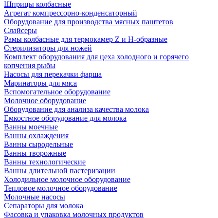
Шприцы колбасные
Агрегат компрессорно-конденсаторный
Оборудование для производства мясных паштетов
Слайсеры
Рамы колбасные для термокамер Z и H-образные
Стерилизаторы для ножей
Комплект оборудования для цеха холодного и горячего
копчения рыбы
Насосы для перекачки фарша
Маринаторы для мяса
Вспомогательное оборудование
Молочное оборудование
Оборудование для анализа качества молока
Емкостное оборудование для молока
Ванны моечные
Ванны охлаждения
Ванны сыродельные
Ванны творожные
Ванны технологические
Ванны длительной пастеризации
Холодильное молочное оборудование
Тепловое молочное оборудование
Молочные насосы
Сепараторы для молока
Фасовка и упаковка молочных продуктов