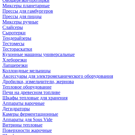
Овощерезки-протирки
Миксеры планетарные
Прессы для гамбургеров
Прессы для пиццы
Миксеры ручные
Слайсеры
Сыротерки
Тендерайзеры
Тестомесы
Тестораскатки
Кухонные машины универсальные
Хлеборезки
Лапшерезки
Коллоидные мельницы
Аксессуары для электромеханического оборудования
Дробилки, измельчители, жернова
Тепловое оборудование
Печи на древесном топливе
Шкафы тепловые для хранения
Аппараты варочные
Дегидраторы
Камеры ферментационные
Аппараты для Sous Vide
Витрины тепловые
Поверхности жарочные