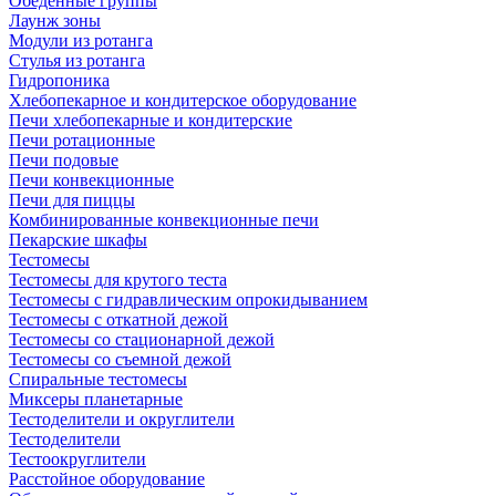
Обеденные группы
Лаунж зоны
Модули из ротанга
Стулья из ротанга
Гидропоника
Хлебопекарное и кондитерское оборудование
Печи хлебопекарные и кондитерские
Печи ротационные
Печи подовые
Печи конвекционные
Печи для пиццы
Комбинированные конвекционные печи
Пекарские шкафы
Тестомесы
Тестомесы для крутого теста
Тестомесы с гидравлическим опрокидыванием
Тестомесы с откатной дежой
Тестомесы со стационарной дежой
Тестомесы со съемной дежой
Спиральные тестомесы
Миксеры планетарные
Тестоделители и округлители
Тестоделители
Тестоокруглители
Расстойное оборудование