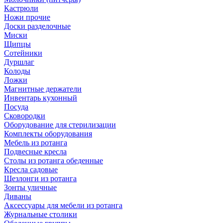
Кастрюли
Ножи прочие
Доски разделочные
Миски
Щипцы
Сотейники
Дуршлаг
Колоды
Ложки
Магнитные держатели
Инвентарь кухонный
Посуда
Сковородки
Оборудование для стерилизации
Комплекты оборудования
Мебель из ротанга
Подвесные кресла
Столы из ротанга обеденные
Кресла садовые
Шезлонги из ротанга
Зонты уличные
Диваны
Аксессуары для мебели из ротанга
Журнальные столики