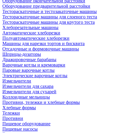
Оборудование окончательной расстойки
Оборудование предварительной расстойки
Тестораскаточные и тестозакаточные машины
Тестораскаточные машины для слоеного теста
Тестораскаточные машины для крутого теста
Хлеборезательные машины
Автоматические хлеборезки
Полуавтоматические хлеборезки
Машины для нарезки тортов и бисквита
Отсадочные и формовочные машины
Шприцы-дозаторы
Дражировочные барабаны
Варочные котлы и кремоварки
Паровые варочные котлы
Электрические варочные котлы
Измельчители
Измельчители для сахара
Измельчители для сухарей
Коллоидные мельницы
Противни, тележки и хлебные формы
Хлебные формы
Тележки
Противни
Пищевое оборудование
Пищевые насосы