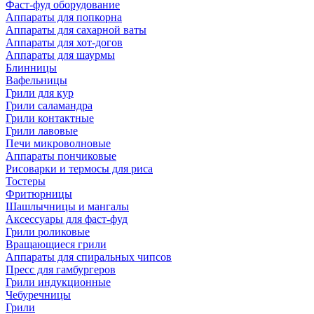
Фаст-фуд оборудование
Аппараты для попкорна
Аппараты для сахарной ваты
Аппараты для хот-догов
Аппараты для шаурмы
Блинницы
Вафельницы
Грили для кур
Грили саламандра
Грили контактные
Грили лавовые
Печи микроволновые
Аппараты пончиковые
Рисоварки и термосы для риса
Тостеры
Фритюрницы
Шашлычницы и мангалы
Аксессуары для фаст-фуд
Грили роликовые
Вращающиеся грили
Аппараты для спиральных чипсов
Пресс для гамбургеров
Грили индукционные
Чебуречницы
Грили