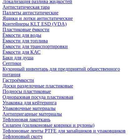
Локализация разлива жидкостей
Антистатическая тара
Паллеты антистатические
Ящики и лотки антистатические
Контейнеры KLT ESD (VDA)
Пластиковые ёмкости
Ёмкости для воды
Ёмкости для топлива
Ёмкости для транспортировки
Ёмкости для КАС
Баки для душа
Септики
Кухонный инвентарь для предприятий общественного
питания
Гастроёмкости
Доски разделочные пластиковые
Подносы пластиковые
Одноразовая посуда пластиковая
Упаковка для кейтеринга
Упаковочные материалы
Антипригарные материалы
Тефлоновая лакоткань
Силапен (силиконовые коврики и рулоны)
Тефлоновые ленты PTFE для запайщиков и упаковщиков
Тефлоновый скотч