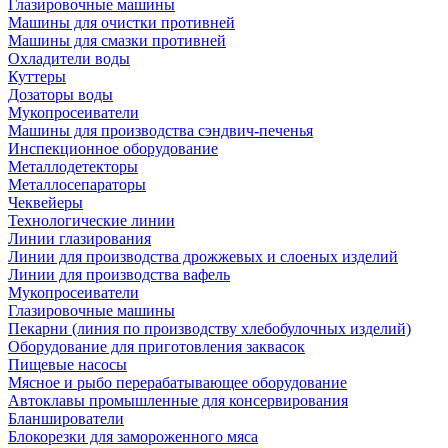
Глазировочные машины
Машины для очистки противней
Машины для смазки противней
Охладители воды
Куттеры
Дозаторы воды
Мукопросеиватели
Машины для производства сэндвич-печенья
Инспекционное оборудование
Металлодетекторы
Металлосепараторы
Чеквейеры
Технологические линии
Линии глазирования
Линии для производства дрожжевых и слоеных изделий
Линии для производства вафель
Мукопросеиватели
Глазировочные машины
Пекарни (линия по производству хлебобулочных изделий)
Оборудование для приготовления заквасок
Пищевые насосы
Мясное и рыбо перерабатывающее оборудование
Автоклавы промышленные для консервирования
Бланширователи
Блокорезки для замороженного мяса