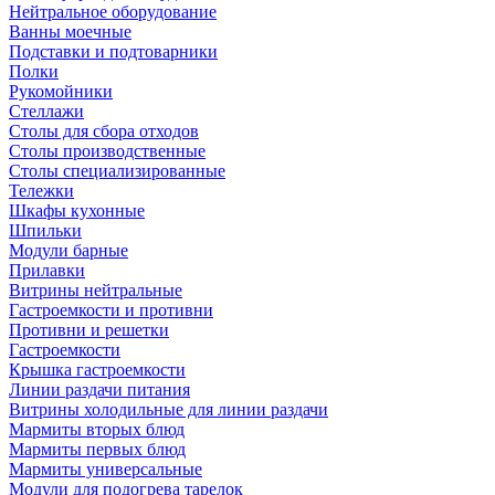
Нейтральное оборудование
Ванны моечные
Подставки и подтоварники
Полки
Рукомойники
Стеллажи
Столы для сбора отходов
Столы производственные
Столы специализированные
Тележки
Шкафы кухонные
Шпильки
Модули барные
Прилавки
Витрины нейтральные
Гастроемкости и противни
Противни и решетки
Гастроемкости
Крышка гастроемкости
Линии раздачи питания
Витрины холодильные для линии раздачи
Мармиты вторых блюд
Мармиты первых блюд
Мармиты универсальные
Модули для подогрева тарелок