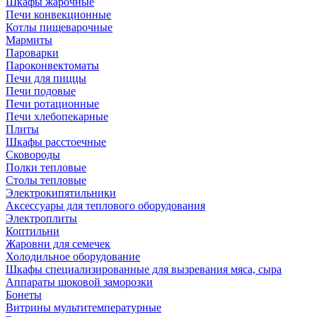
Шкафы жарочные
Печи конвекционные
Котлы пищеварочные
Мармиты
Пароварки
Пароконвектоматы
Печи для пиццы
Печи подовые
Печи ротационные
Печи хлебопекарные
Плиты
Шкафы расстоечные
Сковороды
Полки тепловые
Столы тепловые
Электрокипятильники
Аксессуары для теплового оборудования
Электроплиты
Коптильни
Жаровни для семечек
Холодильное оборудование
Шкафы специализированные для вызревания мяса, сыра
Аппараты шоковой заморозки
Бонеты
Витрины мультитемпературные