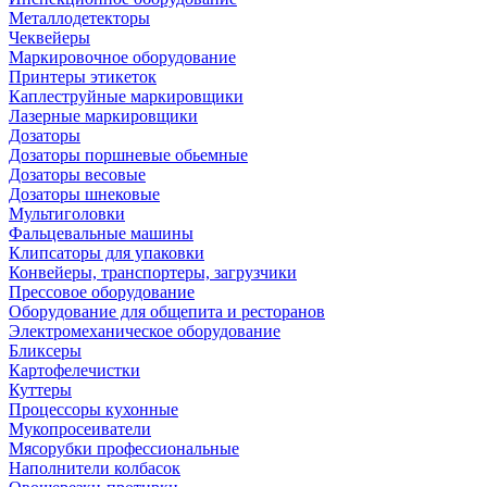
Металлодетекторы
Чеквейеры
Маркировочное оборудование
Принтеры этикеток
Каплеструйные маркировщики
Лазерные маркировщики
Дозаторы
Дозаторы поршневые обьемные
Дозаторы весовые
Дозаторы шнековые
Мультиголовки
Фальцевальные машины
Клипсаторы для упаковки
Конвейеры, транспортеры, загрузчики
Прессовое оборудование
Оборудование для общепита и ресторанов
Электромеханическое оборудование
Бликсеры
Картофелечистки
Куттеры
Процессоры кухонные
Мукопросеиватели
Мясорубки профессиональные
Наполнители колбасок