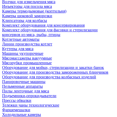
Волчки для измельчения мяса
Инъекторы для посола мяса
Камеры термодымовые (коптильня)
Камеры шоковой заморозки
Клипсаторы для колбасы
Комплект оборудования для консервирования
Комплект оборудования для фасовки и стерилизации
консервов из мяса, рыбы, птицы
Котлетные автоматы
Линии производства котлет
Куттеры для мяса
Машины укупорочные
Мясомассажеры вакуумные
Мясорубки промышленные
Оборудование для мойки, стерилизации и закатки банок
Оборудование для производства замороженных блинчиков
Оборудование для производства колбасных изделий
Панировочные машины
Пельменные аппараты
Пилы ленточные для мяса
Подъемники-опрокидыватели
Прессы обвалки
Тележки чаны технологические
Фаршемешалки
Холодильные камеры