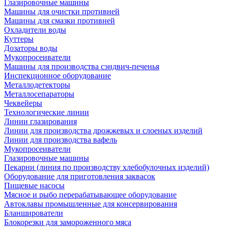
Глазировочные машины
Машины для очистки противней
Машины для смазки противней
Охладители воды
Куттеры
Дозаторы воды
Мукопросеиватели
Машины для производства сэндвич-печенья
Инспекционное оборудование
Металлодетекторы
Металлосепараторы
Чеквейеры
Технологические линии
Линии глазирования
Линии для производства дрожжевых и слоеных изделий
Линии для производства вафель
Мукопросеиватели
Глазировочные машины
Пекарни (линия по производству хлебобулочных изделий)
Оборудование для приготовления заквасок
Пищевые насосы
Мясное и рыбо перерабатывающее оборудование
Автоклавы промышленные для консервирования
Бланширователи
Блокорезки для замороженного мяса