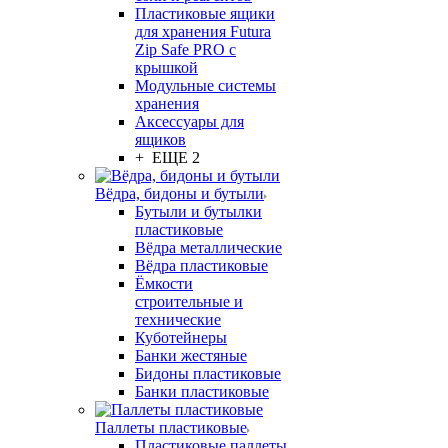
Пластиковые ящики
для хранения Futura
Zip Safe PRO с
крышкой
Модульные системы
хранения
Аксессуары для
ящиков
+ ЕЩЕ 2
Вёдра, бидоны и бутыли
Бутыли и бутылки
пластиковые
Вёдра металлические
Вёдра пластиковые
Ёмкости
строительные и
технические
Куботейнеры
Банки жестяные
Бидоны пластиковые
Банки пластиковые
Паллеты пластиковые
Пластиковые паллеты