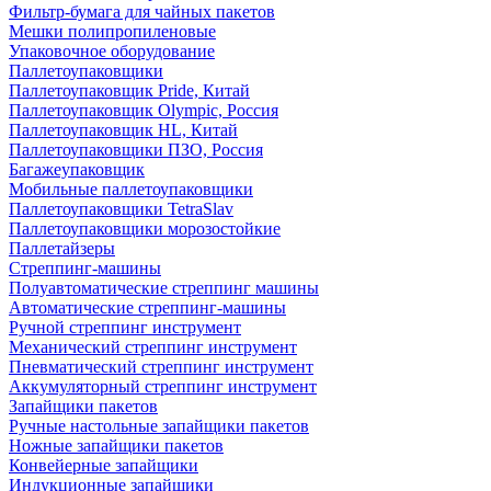
Фильтр-бумага для чайных пакетов
Мешки полипропиленовые
Упаковочное оборудование
Паллетоупаковщики
Паллетоупаковщик Pride, Китай
Паллетоупаковщик Olympic, Россия
Паллетоупаковщик HL, Китай
Паллетоупаковщики ПЗО, Россия
Багажеупаковщик
Мобильные паллетоупаковщики
Паллетоупаковщики TetraSlav
Паллетоупаковщики морозостойкие
Паллетайзеры
Стреппинг-машины
Полуавтоматические стреппинг машины
Автоматические стреппинг-машины
Ручной стреппинг инструмент
Механический стреппинг инструмент
Пневматический стреппинг инструмент
Аккумуляторный стреппинг инструмент
Запайщики пакетов
Ручные настольные запайщики пакетов
Ножные запайщики пакетов
Конвейерные запайщики
Индукционные запайщики