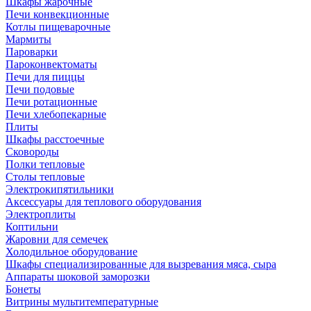
Шкафы жарочные
Печи конвекционные
Котлы пищеварочные
Мармиты
Пароварки
Пароконвектоматы
Печи для пиццы
Печи подовые
Печи ротационные
Печи хлебопекарные
Плиты
Шкафы расстоечные
Сковороды
Полки тепловые
Столы тепловые
Электрокипятильники
Аксессуары для теплового оборудования
Электроплиты
Коптильни
Жаровни для семечек
Холодильное оборудование
Шкафы специализированные для вызревания мяса, сыра
Аппараты шоковой заморозки
Бонеты
Витрины мультитемпературные