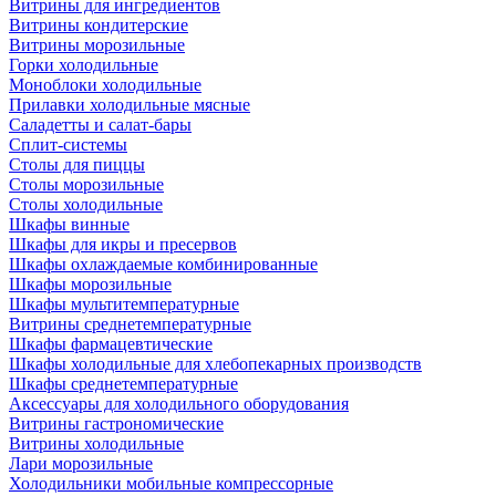
Витрины для ингредиентов
Витрины кондитерские
Витрины морозильные
Горки холодильные
Моноблоки холодильные
Прилавки холодильные мясные
Саладетты и салат-бары
Сплит-системы
Столы для пиццы
Столы морозильные
Столы холодильные
Шкафы винные
Шкафы для икры и пресервов
Шкафы охлаждаемые комбинированные
Шкафы морозильные
Шкафы мультитемпературные
Витрины среднетемпературные
Шкафы фармацевтические
Шкафы холодильные для хлебопекарных производств
Шкафы среднетемпературные
Аксессуары для холодильного оборудования
Витрины гастрономические
Витрины холодильные
Лари морозильные
Холодильники мобильные компрессорные