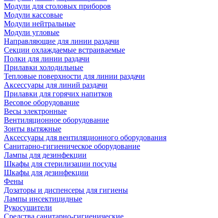
Модули для столовых приборов
Модули кассовые
Модули нейтральные
Модули угловые
Направляющие для линии раздачи
Секции охлаждаемые встраиваемые
Полки для линии раздачи
Прилавки холодильные
Тепловые поверхности для линии раздачи
Аксессуары для линий раздачи
Прилавки для горячих напитков
Весовое оборудование
Весы электронные
Вентиляционное оборудование
Зонты вытяжные
Аксессуары для вентиляционного оборудования
Санитарно-гигиеническое оборудование
Лампы для дезинфекции
Шкафы для стерилизации посуды
Шкафы для дезинфекции
Фены
Дозаторы и диспенсеры для гигиены
Лампы инсектицидные
Рукосушители
Средства санитарно-гигиенические