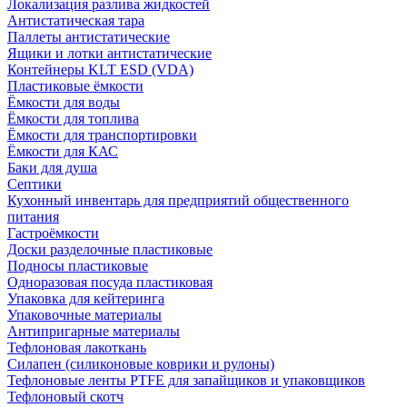
Локализация разлива жидкостей
Антистатическая тара
Паллеты антистатические
Ящики и лотки антистатические
Контейнеры KLT ESD (VDA)
Пластиковые ёмкости
Ёмкости для воды
Ёмкости для топлива
Ёмкости для транспортировки
Ёмкости для КАС
Баки для душа
Септики
Кухонный инвентарь для предприятий общественного
питания
Гастроёмкости
Доски разделочные пластиковые
Подносы пластиковые
Одноразовая посуда пластиковая
Упаковка для кейтеринга
Упаковочные материалы
Антипригарные материалы
Тефлоновая лакоткань
Силапен (силиконовые коврики и рулоны)
Тефлоновые ленты PTFE для запайщиков и упаковщиков
Тефлоновый скотч