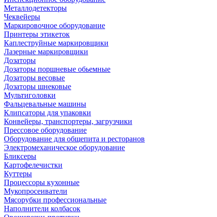
Металлодетекторы
Чеквейеры
Маркировочное оборудование
Принтеры этикеток
Каплеструйные маркировщики
Лазерные маркировщики
Дозаторы
Дозаторы поршневые обьемные
Дозаторы весовые
Дозаторы шнековые
Мультиголовки
Фальцевальные машины
Клипсаторы для упаковки
Конвейеры, транспортеры, загрузчики
Прессовое оборудование
Оборудование для общепита и ресторанов
Электромеханическое оборудование
Бликсеры
Картофелечистки
Куттеры
Процессоры кухонные
Мукопросеиватели
Мясорубки профессиональные
Наполнители колбасок