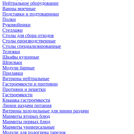
Нейтральное оборудование
Ванны моечные
Подставки и подтоварники
Полки
Рукомойники
Стеллажи
Столы для сбора отходов
Столы производственные
Столы специализированные
Тележки
Шкафы кухонные
Шпильки
Модули барные
Прилавки
Витрины нейтральные
Гастроемкости и противни
Противни и решетки
Гастроемкости
Крышка гастроемкости
Линии раздачи питания
Витрины холодильные для линии раздачи
Мармиты вторых блюд
Мармиты первых блюд
Мармиты универсальные
Модули для подогрева тарелок