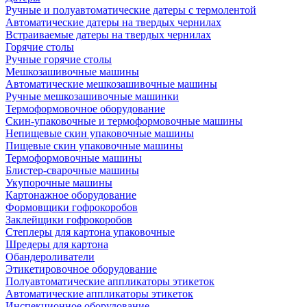
Ручные и полуавтоматические датеры с термолентой
Автоматические датеры на твердых чернилах
Встраиваемые датеры на твердых чернилах
Горячие столы
Ручные горячие столы
Мешкозашивочные машины
Автоматические мешкозашивочные машины
Ручные мешкозашивочные машинки
Термоформовочное оборудование
Скин-упаковочные и термоформовочные машины
Непищевые скин упаковочные машины
Пищевые скин упаковочные машины
Термоформовочные машины
Блистер-сварочные машины
Укупорочные машины
Картонажное оборудование
Формовщики гофрокоробов
Заклейщики гофрокоробов
Степлеры для картона упаковочные
Шредеры для картона
Обандероливатели
Этикетировочное оборудование
Полуавтоматические аппликаторы этикеток
Автоматические аппликаторы этикеток
Инспекционное оборудование