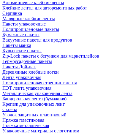
Алюминиевые клейкие ленты
Клейкие ленты для авторемонтных работ
Серпянка
Малярные клейкие ленты
Пакеты упаковочные
Полипропиленовые пакеты
Бумажные пакеты
Вакуумные пакеты для продуктов
Пакеты майка
Курьерские пакеты
Zip-Lock пакеты с бегунком для маркетплейсов
Термоусадочные пакеты
Пакеты Дой-пак
Деревянные хлебные лотки
Лента упаковочная
Полипропиленовая стреппинг лента
ПЭТ лента упаковочная
Металлическая упаковочная лента
Бандерольная лента (бумажная)
Крепеж для упаковочных лент
Скрепа
Уголок защитных пластиковый
Пряжка пластиковая
Пряжка металлическая
Упаковочные материалы с логотипом