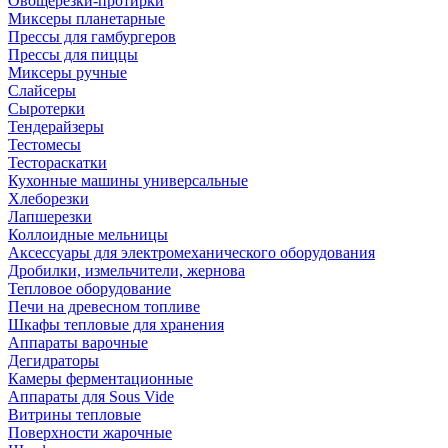
Овощерезки-протирки
Миксеры планетарные
Прессы для гамбургеров
Прессы для пиццы
Миксеры ручные
Слайсеры
Сыротерки
Тендерайзеры
Тестомесы
Тестораскатки
Кухонные машины универсальные
Хлеборезки
Лапшерезки
Коллоидные мельницы
Аксессуары для электромеханического оборудования
Дробилки, измельчители, жернова
Тепловое оборудование
Печи на древесном топливе
Шкафы тепловые для хранения
Аппараты варочные
Дегидраторы
Камеры ферментационные
Аппараты для Sous Vide
Витрины тепловые
Поверхности жарочные