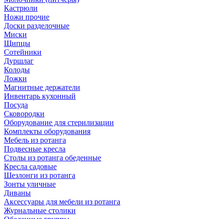
Кастрюли
Ножи прочие
Доски разделочные
Миски
Щипцы
Сотейники
Дуршлаг
Колоды
Ложки
Магнитные держатели
Инвентарь кухонный
Посуда
Сковородки
Оборудование для стерилизации
Комплекты оборудования
Мебель из ротанга
Подвесные кресла
Столы из ротанга обеденные
Кресла садовые
Шезлонги из ротанга
Зонты уличные
Диваны
Аксессуары для мебели из ротанга
Журнальные столики