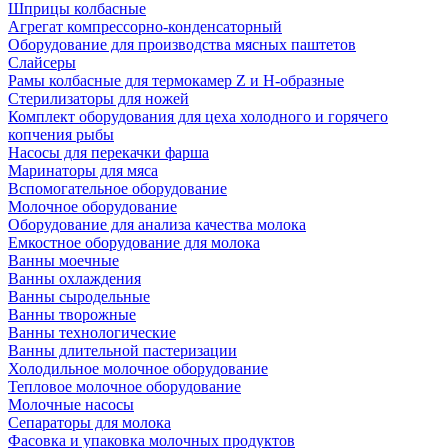
Шприцы колбасные
Агрегат компрессорно-конденсаторный
Оборудование для производства мясных паштетов
Слайсеры
Рамы колбасные для термокамер Z и H-образные
Стерилизаторы для ножей
Комплект оборудования для цеха холодного и горячего
копчения рыбы
Насосы для перекачки фарша
Маринаторы для мяса
Вспомогательное оборудование
Молочное оборудование
Оборудование для анализа качества молока
Емкостное оборудование для молока
Ванны моечные
Ванны охлаждения
Ванны сыродельные
Ванны творожные
Ванны технологические
Ванны длительной пастеризации
Холодильное молочное оборудование
Тепловое молочное оборудование
Молочные насосы
Сепараторы для молока
Фасовка и упаковка молочных продуктов