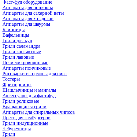
Фаст-фуд оборудование
Аппараты для попкорна
Аппараты для сахарной ваты
Аппараты для хот-догов
Аппараты для шаурмы
Блинницы
Вафельницы
Грили для кур
Грили саламандра
Грили контактные
Грили лавовые
Печи микроволновые
Аппараты пончиковые
Рисоварки и термосы для риса
Тостеры
Фритюрницы
Шашлычницы и мангалы
Аксессуары для фаст-фуд
Грили роликовые
Вращающиеся грили
Аппараты для спиральных чипсов
Пресс для гамбургеров
Грили индукционные
Чебуречницы
Грили