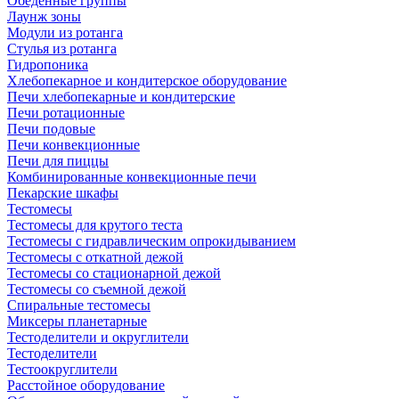
Обеденные группы
Лаунж зоны
Модули из ротанга
Стулья из ротанга
Гидропоника
Хлебопекарное и кондитерское оборудование
Печи хлебопекарные и кондитерские
Печи ротационные
Печи подовые
Печи конвекционные
Печи для пиццы
Комбинированные конвекционные печи
Пекарские шкафы
Тестомесы
Тестомесы для крутого теста
Тестомесы с гидравлическим опрокидыванием
Тестомесы с откатной дежой
Тестомесы со стационарной дежой
Тестомесы со съемной дежой
Спиральные тестомесы
Миксеры планетарные
Тестоделители и округлители
Тестоделители
Тестоокруглители
Расстойное оборудование