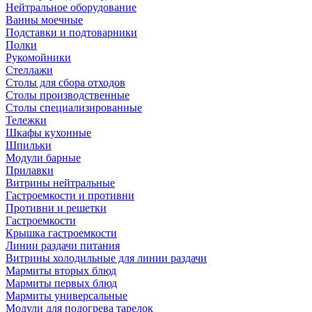
Нейтральное оборудование
Ванны моечные
Подставки и подтоварники
Полки
Рукомойники
Стеллажи
Столы для сбора отходов
Столы производственные
Столы специализированные
Тележки
Шкафы кухонные
Шпильки
Модули барные
Прилавки
Витрины нейтральные
Гастроемкости и противни
Противни и решетки
Гастроемкости
Крышка гастроемкости
Линии раздачи питания
Витрины холодильные для линии раздачи
Мармиты вторых блюд
Мармиты первых блюд
Мармиты универсальные
Модули для подогрева тарелок