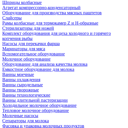
Шприцы колбасные
Агрегат компрессорно-конденсаторный
Оборудование для производства мясных паштетов
Слайсеры
Рамы колбасные для термокамер Z и H-образные
Стерилизаторы для ножей
Комплект оборудования для цеха холодного и горячего
копчения рыбы
Насосы для перекачки фарша
Маринаторы для мяса
Вспомогательное оборудование
Молочное оборудование
Оборудование для анализа качества молока
Емкостное оборудование для молока
Ванны моечные
Ванны охлаждения
Ванны сыродельные
Ванны творожные
Ванны технологические
Ванны длительной пастеризации
Холодильное молочное оборудование
Тепловое молочное оборудование
Молочные насосы
Сепараторы для молока
Фасовка и упаковка молочных продуктов