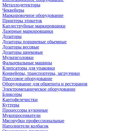
Металлодетекторы
Чеквейеры
Маркировочное оборудование
Принтеры этикеток
Каплеструйные маркировщики
Лазерные маркировщики
Дозаторы
Дозаторы поршневые обьемные
Дозаторы весовые
Дозаторы шнековые
Мультиголовки
Фальцевальные машины
Клипсаторы для упаковки
Конвейеры, транспортеры, загрузчики
Прессовое оборудование
Оборудование для общепита и ресторанов
Электромеханическое оборудование
Бликсеры
Картофелечистки
Куттеры
Процессоры кухонные
Мукопросеиватели
Мясорубки профессиональные
Наполнители колбасок