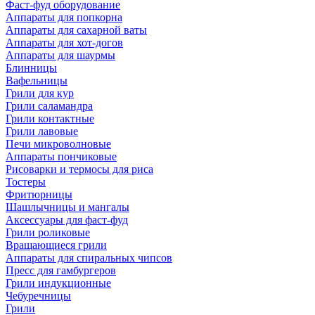
Фаст-фуд оборудование
Аппараты для попкорна
Аппараты для сахарной ваты
Аппараты для хот-догов
Аппараты для шаурмы
Блинницы
Вафельницы
Грили для кур
Грили саламандра
Грили контактные
Грили лавовые
Печи микроволновые
Аппараты пончиковые
Рисоварки и термосы для риса
Тостеры
Фритюрницы
Шашлычницы и мангалы
Аксессуары для фаст-фуд
Грили роликовые
Вращающиеся грили
Аппараты для спиральных чипсов
Пресс для гамбургеров
Грили индукционные
Чебуречницы
Грили