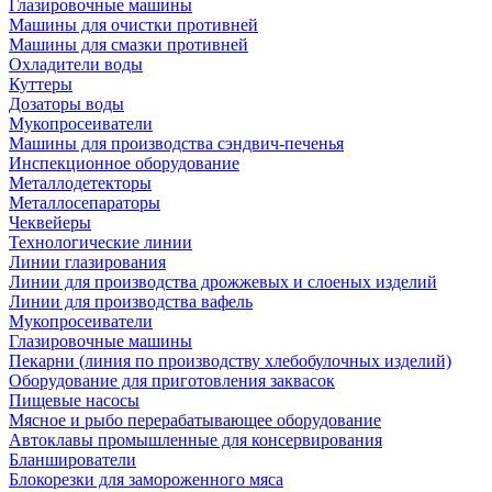
Глазировочные машины
Машины для очистки противней
Машины для смазки противней
Охладители воды
Куттеры
Дозаторы воды
Мукопросеиватели
Машины для производства сэндвич-печенья
Инспекционное оборудование
Металлодетекторы
Металлосепараторы
Чеквейеры
Технологические линии
Линии глазирования
Линии для производства дрожжевых и слоеных изделий
Линии для производства вафель
Мукопросеиватели
Глазировочные машины
Пекарни (линия по производству хлебобулочных изделий)
Оборудование для приготовления заквасок
Пищевые насосы
Мясное и рыбо перерабатывающее оборудование
Автоклавы промышленные для консервирования
Бланширователи
Блокорезки для замороженного мяса