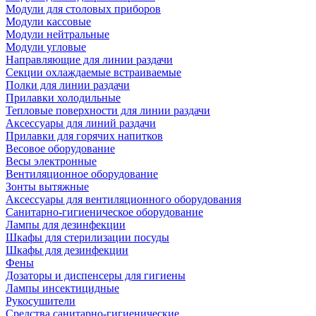
Модули для столовых приборов
Модули кассовые
Модули нейтральные
Модули угловые
Направляющие для линии раздачи
Секции охлаждаемые встраиваемые
Полки для линии раздачи
Прилавки холодильные
Тепловые поверхности для линии раздачи
Аксессуары для линий раздачи
Прилавки для горячих напитков
Весовое оборудование
Весы электронные
Вентиляционное оборудование
Зонты вытяжные
Аксессуары для вентиляционного оборудования
Санитарно-гигиеническое оборудование
Лампы для дезинфекции
Шкафы для стерилизации посуды
Шкафы для дезинфекции
Фены
Дозаторы и диспенсеры для гигиены
Лампы инсектицидные
Рукосушители
Средства санитарно-гигиенические