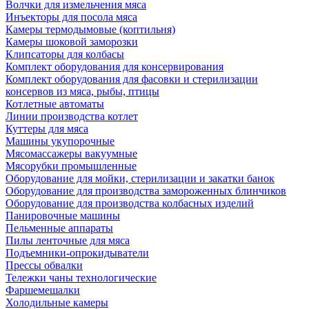
Волчки для измельчения мяса
Инъекторы для посола мяса
Камеры термодымовые (коптильня)
Камеры шоковой заморозки
Клипсаторы для колбасы
Комплект оборудования для консервирования
Комплект оборудования для фасовки и стерилизации
консервов из мяса, рыбы, птицы
Котлетные автоматы
Линии производства котлет
Куттеры для мяса
Машины укупорочные
Мясомассажеры вакуумные
Мясорубки промышленные
Оборудование для мойки, стерилизации и закатки банок
Оборудование для производства замороженных блинчиков
Оборудование для производства колбасных изделий
Панировочные машины
Пельменные аппараты
Пилы ленточные для мяса
Подъемники-опрокидыватели
Прессы обвалки
Тележки чаны технологические
Фаршемешалки
Холодильные камеры