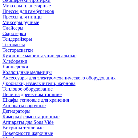
Овощерезки-протирки
Миксеры планетарные
Прессы для гамбургеров
Прессы для пиццы
Миксеры ручные
Слайсеры
Сыротерки
Тендерайзеры
Тестомесы
Тестораскатки
Кухонные машины универсальные
Хлеборезки
Лапшерезки
Коллоидные мельницы
Аксессуары для электромеханического оборудования
Дробилки, измельчители, жернова
Тепловое оборудование
Печи на древесном топливе
Шкафы тепловые для хранения
Аппараты варочные
Дегидраторы
Камеры ферментационные
Аппараты для Sous Vide
Витрины тепловые
Поверхности жарочные