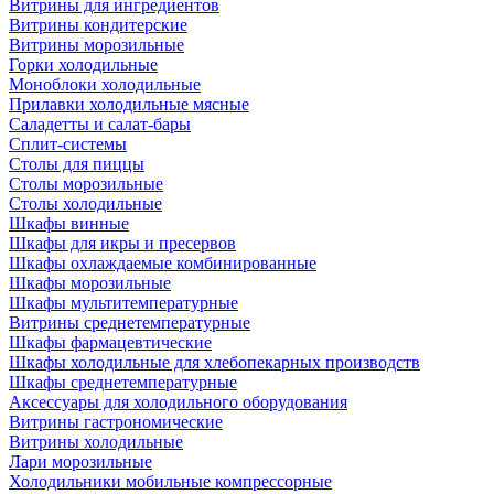
Витрины для ингредиентов
Витрины кондитерские
Витрины морозильные
Горки холодильные
Моноблоки холодильные
Прилавки холодильные мясные
Саладетты и салат-бары
Сплит-системы
Столы для пиццы
Столы морозильные
Столы холодильные
Шкафы винные
Шкафы для икры и пресервов
Шкафы охлаждаемые комбинированные
Шкафы морозильные
Шкафы мультитемпературные
Витрины среднетемпературные
Шкафы фармацевтические
Шкафы холодильные для хлебопекарных производств
Шкафы среднетемпературные
Аксессуары для холодильного оборудования
Витрины гастрономические
Витрины холодильные
Лари морозильные
Холодильники мобильные компрессорные