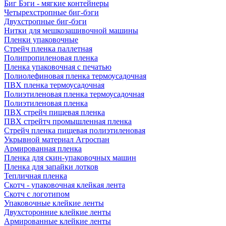
Биг Бэги - мягкие контейнеры
Четырехстропные биг-бэги
Двухстропные биг-бэги
Нитки для мешкозашивочной машины
Пленки упаковочные
Стрейч пленка паллетная
Полипропиленовая пленка
Пленка упаковочная с печатью
Полиолефиновая пленка термоусадочная
ПВХ пленка термоусадочная
Полиэтиленовая пленка термоусадочная
Полиэтиленовая пленка
ПВХ стрейч пищевая пленка
ПВХ стрейтч промышленная пленка
Стрейч пленка пищевая полиэтиленовая
Укрывной материал Агроспан
Армированная пленка
Пленка для скин-упаковочных машин
Пленка для запайки лотков
Тепличная пленка
Скотч - упаковочная клейкая лента
Скотч с логотипом
Упаковочные клейкие ленты
Двухсторонние клейкие ленты
Армированные клейкие ленты