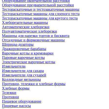
Оборудование окончательной расстойки
Оборудование предварительной расстойки
Тестораскаточные и тестозакаточные машины
Тестораскаточные машины для слоеного теста
Тестораскаточные машины для крутого теста
Хлеборезательные машины
Автоматические хлеборезки
Полуавтоматические хлеборезки
Машины для нарезки тортов и бисквита
Отсадочные и формовочные машины
Шприцы-дозаторы
Дражировочные барабаны
Варочные котлы и кремоварки
Паровые варочные котлы
Электрические варочные котлы
Измельчители
Измельчители для сахара
Измельчители для сухарей
Коллоидные мельницы
Противни, тележки и хлебные формы
Хлебные формы
Тележки
Противни
Пищевое оборудование
Пищевые насосы