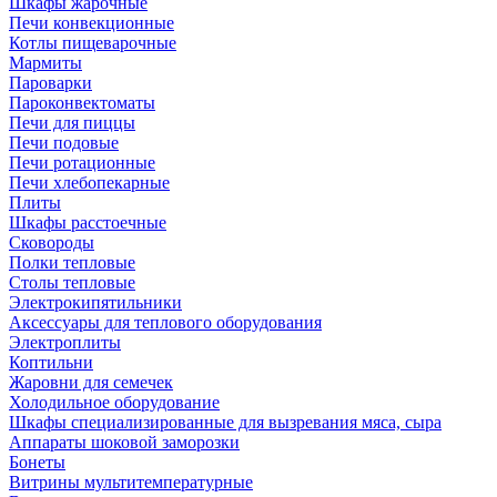
Шкафы жарочные
Печи конвекционные
Котлы пищеварочные
Мармиты
Пароварки
Пароконвектоматы
Печи для пиццы
Печи подовые
Печи ротационные
Печи хлебопекарные
Плиты
Шкафы расстоечные
Сковороды
Полки тепловые
Столы тепловые
Электрокипятильники
Аксессуары для теплового оборудования
Электроплиты
Коптильни
Жаровни для семечек
Холодильное оборудование
Шкафы специализированные для вызревания мяса, сыра
Аппараты шоковой заморозки
Бонеты
Витрины мультитемпературные