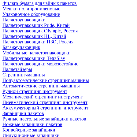
Фильтр-бумага для чайных пакетов
Мешки полипропиленовые
Упаковочное оборудование
Паллетоупаковщики
Паллетоупаковщик Pride, Китай
Паллетоупаковщик Olympic, Россия
Паллетоупаковщик HL, Китай
Паллетоупаковщики ПЗО, Россия
Багажеупаковщик
Мобильные паллетоупаковщики
Паллетоупаковщики TetraSlav
Паллетоупаковщики морозостойкие
Паллетайзеры
Стреппинг-машины
Полуавтоматические стреппинг машины
Автоматические стреппинг-машины
Ручной стреппинг инструмент
Механический стреппинг инструмент
Пневматический стреппинг инструмент
Аккумуляторный стреппинг инструмент
Запайщики пакетов
Ручные настольные запайщики пакетов
Ножные запайщики пакетов
Конвейерные запайщики
Индукционные запайщики