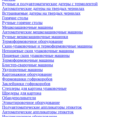
Ручные и полуавтоматические датеры с термолентой
Автоматические датеры на твердых чернилах
Встраиваемые датеры на твердых чернилах
Горячие столы
Ручные горячие столы
Мешкозашивочные машины
Автоматические мешкозашивочные машины
Ручные мешкозашивочные машинки
Термоформовочное оборудование
Скин-упаковочные и термоформовочные машины
Непищевые скин упаковочные машины
Пищевые скин упаковочные машины
Термоформовочные машины
Блистер-сварочные машины
Укупорочные машины
Картонажное оборудование
Формовщики гофрокоробов
Заклейщики гофрокоробов
Степлеры для картона упаковочные
Шредеры для картона
Обандероливатели
Этикетировочное оборудование
Полуавтоматические аппликаторы этикеток
Автоматические аппликаторы этикеток
Инспекционное оборудование