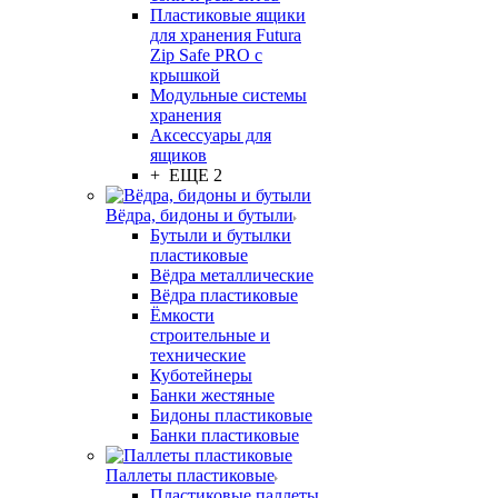
Пластиковые ящики
для хранения Futura
Zip Safe PRO с
крышкой
Модульные системы
хранения
Аксессуары для
ящиков
+ ЕЩЕ 2
Вёдра, бидоны и бутыли
Бутыли и бутылки
пластиковые
Вёдра металлические
Вёдра пластиковые
Ёмкости
строительные и
технические
Куботейнеры
Банки жестяные
Бидоны пластиковые
Банки пластиковые
Паллеты пластиковые
Пластиковые паллеты