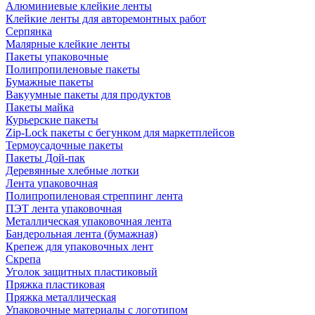
Алюминиевые клейкие ленты
Клейкие ленты для авторемонтных работ
Серпянка
Малярные клейкие ленты
Пакеты упаковочные
Полипропиленовые пакеты
Бумажные пакеты
Вакуумные пакеты для продуктов
Пакеты майка
Курьерские пакеты
Zip-Lock пакеты с бегунком для маркетплейсов
Термоусадочные пакеты
Пакеты Дой-пак
Деревянные хлебные лотки
Лента упаковочная
Полипропиленовая стреппинг лента
ПЭТ лента упаковочная
Металлическая упаковочная лента
Бандерольная лента (бумажная)
Крепеж для упаковочных лент
Скрепа
Уголок защитных пластиковый
Пряжка пластиковая
Пряжка металлическая
Упаковочные материалы с логотипом