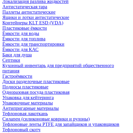
Локализация разлива жидкостей
Антистатическая тара
Паллеты антистатические
Ящики и лотки антистатические
Контейнеры KLT ESD (VDA)
Пластиковые ёмкости
Ёмкости для воды
Ёмкости для топлива
Ёмкости для транспортировки
Ёмкости для КАС
Баки для душа
Септики
Кухонный инвентарь для предприятий общественного
питания
Гастроёмкости
Доски разделочные пластиковые
Подносы пластиковые
Одноразовая посуда пластиковая
Упаковка для кейтеринга
Упаковочные материалы
Антипригарные материалы
Тефлоновая лакоткань
Силапен (силиконовые коврики и рулоны)
Тефлоновые ленты PTFE для запайщиков и упаковщиков
Тефлоновый скотч