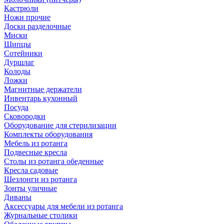
Кастрюли
Ножи прочие
Доски разделочные
Миски
Щипцы
Сотейники
Дуршлаг
Колоды
Ложки
Магнитные держатели
Инвентарь кухонный
Посуда
Сковородки
Оборудование для стерилизации
Комплекты оборудования
Мебель из ротанга
Подвесные кресла
Столы из ротанга обеденные
Кресла садовые
Шезлонги из ротанга
Зонты уличные
Диваны
Аксессуары для мебели из ротанга
Журнальные столики