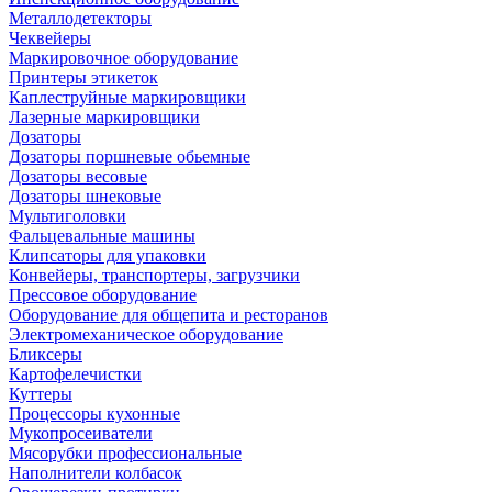
Металлодетекторы
Чеквейеры
Маркировочное оборудование
Принтеры этикеток
Каплеструйные маркировщики
Лазерные маркировщики
Дозаторы
Дозаторы поршневые обьемные
Дозаторы весовые
Дозаторы шнековые
Мультиголовки
Фальцевальные машины
Клипсаторы для упаковки
Конвейеры, транспортеры, загрузчики
Прессовое оборудование
Оборудование для общепита и ресторанов
Электромеханическое оборудование
Бликсеры
Картофелечистки
Куттеры
Процессоры кухонные
Мукопросеиватели
Мясорубки профессиональные
Наполнители колбасок