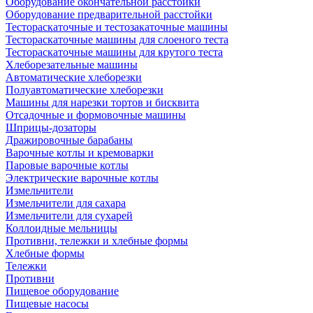
Оборудование окончательной расстойки
Оборудование предварительной расстойки
Тестораскаточные и тестозакаточные машины
Тестораскаточные машины для слоеного теста
Тестораскаточные машины для крутого теста
Хлеборезательные машины
Автоматические хлеборезки
Полуавтоматические хлеборезки
Машины для нарезки тортов и бисквита
Отсадочные и формовочные машины
Шприцы-дозаторы
Дражировочные барабаны
Варочные котлы и кремоварки
Паровые варочные котлы
Электрические варочные котлы
Измельчители
Измельчители для сахара
Измельчители для сухарей
Коллоидные мельницы
Противни, тележки и хлебные формы
Хлебные формы
Тележки
Противни
Пищевое оборудование
Пищевые насосы