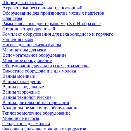
Шприцы колбасные
Агрегат компрессорно-конденсаторный
Оборудование для производства мясных паштетов
Слайсеры
Рамы колбасные для термокамер Z и H-образные
Стерилизаторы для ножей
Комплект оборудования для цеха холодного и горячего
копчения рыбы
Насосы для перекачки фарша
Маринаторы для мяса
Вспомогательное оборудование
Молочное оборудование
Оборудование для анализа качества молока
Емкостное оборудование для молока
Ванны моечные
Ванны охлаждения
Ванны сыродельные
Ванны творожные
Ванны технологические
Ванны длительной пастеризации
Холодильное молочное оборудование
Тепловое молочное оборудование
Молочные насосы
Сепараторы для молока
Фасовка и упаковка молочных продуктов