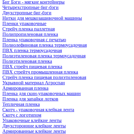
Биг Бэги - мягкие контейнеры
Четырехстропные биг-бэги
Двухстропные биг-бэги
Нитки для мешкозашивочной машины
Пленки упаковочные
Стрейч пленка паллетная
Полипропиленовая пленка
Пленка упаковочная с печатью
Полиолефиновая пленка термоусадочная
ПВХ пленка термоусадочная
Полиэтиленовая пленка термоусадочная
Полиэтиленовая пленка
ПВХ стрейч пищевая пленка
ПВХ стрейтч промышленная пленка
Стрейч пленка пищевая полиэтиленовая
Укрывной материал Агроспан
Армированная пленка
Пленка для скин-упаковочных машин
Пленка для запайки лотков
Тепличная пленка
Скотч - упаковочная клейкая лента
Скотч с логотипом
Упаковочные клейкие ленты
Двухсторонние клейкие ленты
Армированные клейкие ленты