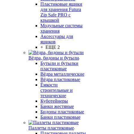
Пластиковые ящики
для хранения Futura
Zip Safe PRO с
крышкой
Модульные системы
хранения
Аксессуары для
ящиков
+ ЕЩЕ 2
Вёдра, бидоны и бутыли
Бутыли и бутылки
пластиковые
Вёдра металлические
Вёдра пластиковые
Ёмкости
строительные и
технические
Куботейнеры
Банки жестяные
Бидоны пластиковые
Банки пластиковые
Паллеты пластиковые
Пластиковые паллеты