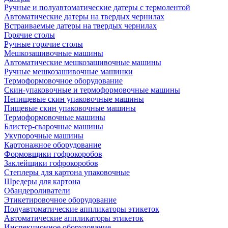
Ручные и полуавтоматические датеры с термолентой
Автоматические датеры на твердых чернилах
Встраиваемые датеры на твердых чернилах
Горячие столы
Ручные горячие столы
Мешкозашивочные машины
Автоматические мешкозашивочные машины
Ручные мешкозашивочные машинки
Термоформовочное оборудование
Скин-упаковочные и термоформовочные машины
Непищевые скин упаковочные машины
Пищевые скин упаковочные машины
Термоформовочные машины
Блистер-сварочные машины
Укупорочные машины
Картонажное оборудование
Формовщики гофрокоробов
Заклейщики гофрокоробов
Степлеры для картона упаковочные
Шредеры для картона
Обандероливатели
Этикетировочное оборудование
Полуавтоматические аппликаторы этикеток
Автоматические аппликаторы этикеток
Инспекционное оборудование