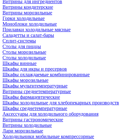
Витрины для ингредиентов
Витрины кондитерские
Витрины морозильные
Горки холодильные
Моноблоки холодильные
Прилавки холодильные мясные
Саладетты и салат-бары
Сплит-системы
Столы для пиццы
Столы морозильные
Столы холодильные
Шкафы винные
Шкафы для икры и пресервов
Шкафы охлаждаемые комбинированные
Шкафы морозильные
Шкафы мультитемпературные
Витрины среднетемпературные
Шкафы фармацевтические
Шкафы холодильные для хлебопекарных производств
Шкафы среднетемпературные
Аксессуары для холодильного оборудования
Витрины гастрономические
Витрины холодильные
Лари морозильные
Холодильники мобильные компрессорные