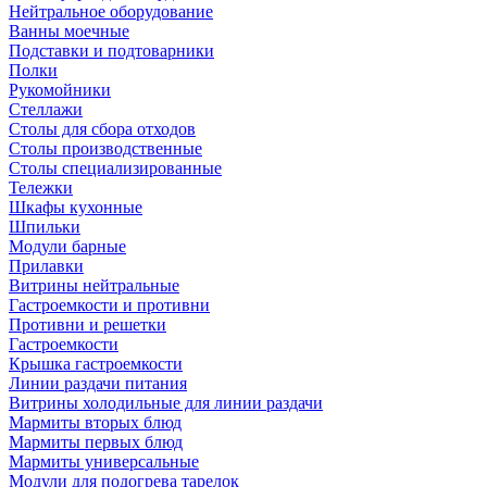
Нейтральное оборудование
Ванны моечные
Подставки и подтоварники
Полки
Рукомойники
Стеллажи
Столы для сбора отходов
Столы производственные
Столы специализированные
Тележки
Шкафы кухонные
Шпильки
Модули барные
Прилавки
Витрины нейтральные
Гастроемкости и противни
Противни и решетки
Гастроемкости
Крышка гастроемкости
Линии раздачи питания
Витрины холодильные для линии раздачи
Мармиты вторых блюд
Мармиты первых блюд
Мармиты универсальные
Модули для подогрева тарелок