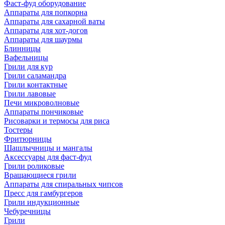
Фаст-фуд оборудование
Аппараты для попкорна
Аппараты для сахарной ваты
Аппараты для хот-догов
Аппараты для шаурмы
Блинницы
Вафельницы
Грили для кур
Грили саламандра
Грили контактные
Грили лавовые
Печи микроволновые
Аппараты пончиковые
Рисоварки и термосы для риса
Тостеры
Фритюрницы
Шашлычницы и мангалы
Аксессуары для фаст-фуд
Грили роликовые
Вращающиеся грили
Аппараты для спиральных чипсов
Пресс для гамбургеров
Грили индукционные
Чебуречницы
Грили