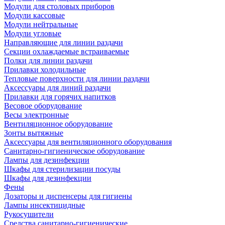
Модули для столовых приборов
Модули кассовые
Модули нейтральные
Модули угловые
Направляющие для линии раздачи
Секции охлаждаемые встраиваемые
Полки для линии раздачи
Прилавки холодильные
Тепловые поверхности для линии раздачи
Аксессуары для линий раздачи
Прилавки для горячих напитков
Весовое оборудование
Весы электронные
Вентиляционное оборудование
Зонты вытяжные
Аксессуары для вентиляционного оборудования
Санитарно-гигиеническое оборудование
Лампы для дезинфекции
Шкафы для стерилизации посуды
Шкафы для дезинфекции
Фены
Дозаторы и диспенсеры для гигиены
Лампы инсектицидные
Рукосушители
Средства санитарно-гигиенические