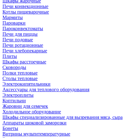
Шкафы жарочные
Печи конвекционные
Котлы пищеварочные
Мармиты
Пароварки
Пароконвектоматы
Печи для пиццы
Печи подовые
Печи ротационные
Печи хлебопекарные
Плиты
Шкафы расстоечные
Сковороды
Полки тепловые
Столы тепловые
Электрокипятильники
Аксессуары для теплового оборудования
Электроплиты
Коптильни
Жаровни для семечек
Холодильное оборудование
Шкафы специализированные для вызревания мяса, сыра
Аппараты шоковой заморозки
Бонеты
Витрины мультитемпературные