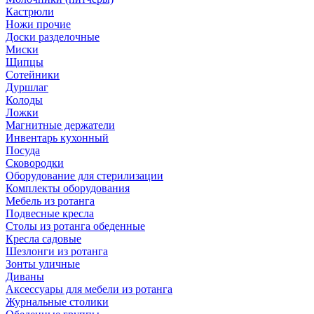
Кастрюли
Ножи прочие
Доски разделочные
Миски
Щипцы
Сотейники
Дуршлаг
Колоды
Ложки
Магнитные держатели
Инвентарь кухонный
Посуда
Сковородки
Оборудование для стерилизации
Комплекты оборудования
Мебель из ротанга
Подвесные кресла
Столы из ротанга обеденные
Кресла садовые
Шезлонги из ротанга
Зонты уличные
Диваны
Аксессуары для мебели из ротанга
Журнальные столики