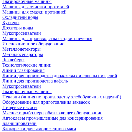
Глазировочные машины
Машины для очистки противней
Машины для смазки противней
Охладители воды
Куттеры
Дозаторы воды
Мукопросеиватели
Машины для производства сэндвич-печенья
Инспекционное оборудование
Металлодетекторы
Металлосепараторы
Чеквейеры
Технологические линии
Линии глазирования
Линии для производства дрожжевых и слоеных изделий
Линии для производства вафель
Мукопросеиватели
Глазировочные машины
Пекарни (линия по производству хлебобулочных изделий)
Оборудование для приготовления заквасок
Пищевые насосы
Мясное и рыбо перерабатывающее оборудование
Автоклавы промышленные для консервирования
Бланширователи
Блокорезки для замороженного мяса