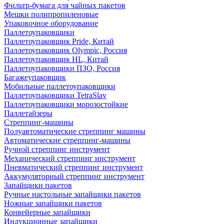
Фильтр-бумага для чайных пакетов
Мешки полипропиленовые
Упаковочное оборудование
Паллетоупаковщики
Паллетоупаковщик Pride, Китай
Паллетоупаковщик Olympic, Россия
Паллетоупаковщик HL, Китай
Паллетоупаковщики ПЗО, Россия
Багажеупаковщик
Мобильные паллетоупаковщики
Паллетоупаковщики TetraSlav
Паллетоупаковщики морозостойкие
Паллетайзеры
Стреппинг-машины
Полуавтоматические стреппинг машины
Автоматические стреппинг-машины
Ручной стреппинг инструмент
Механический стреппинг инструмент
Пневматический стреппинг инструмент
Аккумуляторный стреппинг инструмент
Запайщики пакетов
Ручные настольные запайщики пакетов
Ножные запайщики пакетов
Конвейерные запайщики
Индукционные запайщики