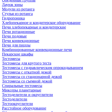
Обеденные группы
Лаунж зоны
Модули из ротанга
Стулья из ротанга
Гидропоника
Хлебопекарное и кондитерское оборудование
Печи хлебопекарные и кондитерские
Печи ротационные
Печи подовые
Печи конвекционные
Печи для пиццы
Комбинированные конвекционные печи
Пекарские шкафы
Тестомесы
Тестомесы для крутого теста
Тестомесы с гидравлическим опрокидыванием
Тестомесы с откатной дежой
Тестомесы со стационарной дежой
Тестомесы со съемной дежой
Спиральные тестомесы
Миксеры планетарные
Тестоделители и округлители
Тестоделители
Тестоокруглители
Расстойное оборудование