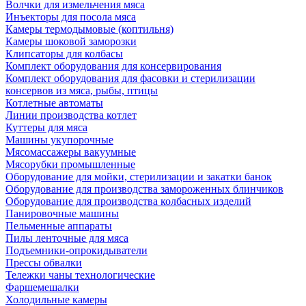
Волчки для измельчения мяса
Инъекторы для посола мяса
Камеры термодымовые (коптильня)
Камеры шоковой заморозки
Клипсаторы для колбасы
Комплект оборудования для консервирования
Комплект оборудования для фасовки и стерилизации
консервов из мяса, рыбы, птицы
Котлетные автоматы
Линии производства котлет
Куттеры для мяса
Машины укупорочные
Мясомассажеры вакуумные
Мясорубки промышленные
Оборудование для мойки, стерилизации и закатки банок
Оборудование для производства замороженных блинчиков
Оборудование для производства колбасных изделий
Панировочные машины
Пельменные аппараты
Пилы ленточные для мяса
Подъемники-опрокидыватели
Прессы обвалки
Тележки чаны технологические
Фаршемешалки
Холодильные камеры