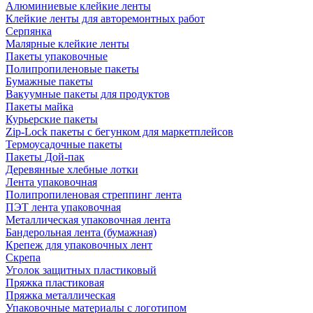
Алюминиевые клейкие ленты
Клейкие ленты для авторемонтных работ
Серпянка
Малярные клейкие ленты
Пакеты упаковочные
Полипропиленовые пакеты
Бумажные пакеты
Вакуумные пакеты для продуктов
Пакеты майка
Курьерские пакеты
Zip-Lock пакеты с бегунком для маркетплейсов
Термоусадочные пакеты
Пакеты Дой-пак
Деревянные хлебные лотки
Лента упаковочная
Полипропиленовая стреппинг лента
ПЭТ лента упаковочная
Металлическая упаковочная лента
Бандерольная лента (бумажная)
Крепеж для упаковочных лент
Скрепа
Уголок защитных пластиковый
Пряжка пластиковая
Пряжка металлическая
Упаковочные материалы с логотипом