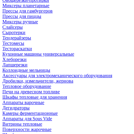
Овощерезки-протирки
Миксеры планетарные
Прессы для гамбургеров
Прессы для пиццы
Миксеры ручные
Слайсеры
Сыротерки
Тендерайзеры
Тестомесы
Тестораскатки
Кухонные машины универсальные
Хлеборезки
Лапшерезки
Коллоидные мельницы
Аксессуары для электромеханического оборудования
Дробилки, измельчители, жернова
Тепловое оборудование
Печи на древесном топливе
Шкафы тепловые для хранения
Аппараты варочные
Дегидраторы
Камеры ферментационные
Аппараты для Sous Vide
Витрины тепловые
Поверхности жарочные