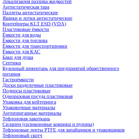
Локализация разлива жидкостей
Антистатическая тара
Паллеты антистатические
Ящики и лотки антистатические
Контейнеры KLT ESD (VDA)
Пластиковые ёмкости
Ёмкости для воды
Ёмкости для топлива
Ёмкости для транспортировки
Ёмкости для КАС
Баки для душа
Септики
Кухонный инвентарь для предприятий общественного
питания
Гастроёмкости
Доски разделочные пластиковые
Подносы пластиковые
Одноразовая посуда пластиковая
Упаковка для кейтеринга
Упаковочные материалы
Антипригарные материалы
Тефлоновая лакоткань
Силапен (силиконовые коврики и рулоны)
Тефлоновые ленты PTFE для запайщиков и упаковщиков
Тефлоновый скотч