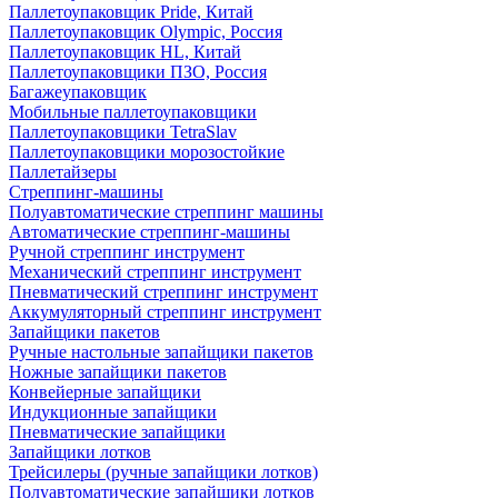
Паллетоупаковщик Pride, Китай
Паллетоупаковщик Olympic, Россия
Паллетоупаковщик HL, Китай
Паллетоупаковщики ПЗО, Россия
Багажеупаковщик
Мобильные паллетоупаковщики
Паллетоупаковщики TetraSlav
Паллетоупаковщики морозостойкие
Паллетайзеры
Стреппинг-машины
Полуавтоматические стреппинг машины
Автоматические стреппинг-машины
Ручной стреппинг инструмент
Механический стреппинг инструмент
Пневматический стреппинг инструмент
Аккумуляторный стреппинг инструмент
Запайщики пакетов
Ручные настольные запайщики пакетов
Ножные запайщики пакетов
Конвейерные запайщики
Индукционные запайщики
Пневматические запайщики
Запайщики лотков
Трейсилеры (ручные запайщики лотков)
Полуавтоматические запайщики лотков