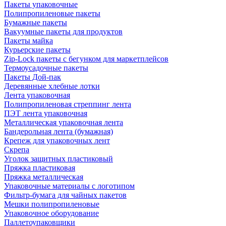
Пакеты упаковочные
Полипропиленовые пакеты
Бумажные пакеты
Вакуумные пакеты для продуктов
Пакеты майка
Курьерские пакеты
Zip-Lock пакеты с бегунком для маркетплейсов
Термоусадочные пакеты
Пакеты Дой-пак
Деревянные хлебные лотки
Лента упаковочная
Полипропиленовая стреппинг лента
ПЭТ лента упаковочная
Металлическая упаковочная лента
Бандерольная лента (бумажная)
Крепеж для упаковочных лент
Скрепа
Уголок защитных пластиковый
Пряжка пластиковая
Пряжка металлическая
Упаковочные материалы с логотипом
Фильтр-бумага для чайных пакетов
Мешки полипропиленовые
Упаковочное оборудование
Паллетоупаковщики