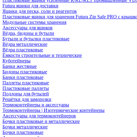
Пластиковые ящики усиленные R/RL-KLT промышленные VD
Futura ящики для доставки
Ящики для песка, соли и реагентов
Пластиковые ящики для хранения Futura Zip Safe PRO с крышк
Модульные системы хранения
Аксессуары для ящиков
Вёдра, бидоны и бутыли
Бутыли и бутылки пластиковые
Вёдра металлические
Вёдра пластиковые
Ёмкости строительные и технические
Куботейнеры
Банки жестяные
Бидоны пластиковые
Банки пластиковые
Паллеты пластиковые
Пластиковые паллеты
Поддоны для бутылей
Решётки для заморозки
Термоконтейнеры и аксессуары
Термоконтейнеры | Изотермические контейнеры
Аксессуары для термоконтейнеров
Бочки пластиковые и металлические
Бочки металлические
Бочки пластиковые