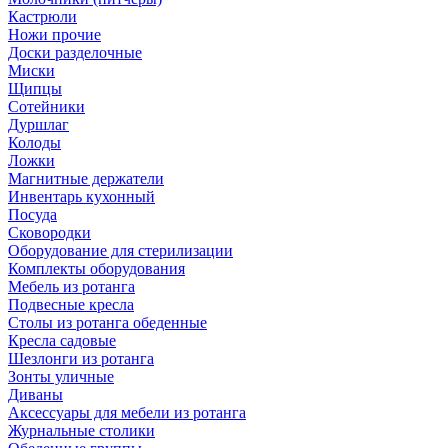
Кастрюли
Ножи прочие
Доски разделочные
Миски
Щипцы
Сотейники
Дуршлаг
Колоды
Ложки
Магнитные держатели
Инвентарь кухонный
Посуда
Сковородки
Оборудование для стерилизации
Комплекты оборудования
Мебель из ротанга
Подвесные кресла
Столы из ротанга обеденные
Кресла садовые
Шезлонги из ротанга
Зонты уличные
Диваны
Аксессуары для мебели из ротанга
Журнальные столики