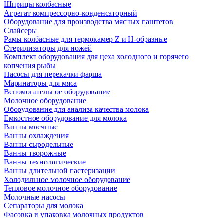
Шприцы колбасные
Агрегат компрессорно-конденсаторный
Оборудование для производства мясных паштетов
Слайсеры
Рамы колбасные для термокамер Z и H-образные
Стерилизаторы для ножей
Комплект оборудования для цеха холодного и горячего
копчения рыбы
Насосы для перекачки фарша
Маринаторы для мяса
Вспомогательное оборудование
Молочное оборудование
Оборудование для анализа качества молока
Емкостное оборудование для молока
Ванны моечные
Ванны охлаждения
Ванны сыродельные
Ванны творожные
Ванны технологические
Ванны длительной пастеризации
Холодильное молочное оборудование
Тепловое молочное оборудование
Молочные насосы
Сепараторы для молока
Фасовка и упаковка молочных продуктов