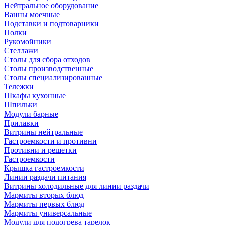
Нейтральное оборудование
Ванны моечные
Подставки и подтоварники
Полки
Рукомойники
Стеллажи
Столы для сбора отходов
Столы производственные
Столы специализированные
Тележки
Шкафы кухонные
Шпильки
Модули барные
Прилавки
Витрины нейтральные
Гастроемкости и противни
Противни и решетки
Гастроемкости
Крышка гастроемкости
Линии раздачи питания
Витрины холодильные для линии раздачи
Мармиты вторых блюд
Мармиты первых блюд
Мармиты универсальные
Модули для подогрева тарелок