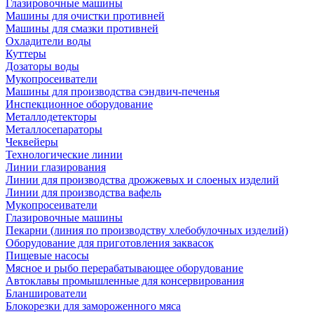
Глазировочные машины
Машины для очистки противней
Машины для смазки противней
Охладители воды
Куттеры
Дозаторы воды
Мукопросеиватели
Машины для производства сэндвич-печенья
Инспекционное оборудование
Металлодетекторы
Металлосепараторы
Чеквейеры
Технологические линии
Линии глазирования
Линии для производства дрожжевых и слоеных изделий
Линии для производства вафель
Мукопросеиватели
Глазировочные машины
Пекарни (линия по производству хлебобулочных изделий)
Оборудование для приготовления заквасок
Пищевые насосы
Мясное и рыбо перерабатывающее оборудование
Автоклавы промышленные для консервирования
Бланширователи
Блокорезки для замороженного мяса