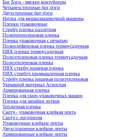
Биг Бэги - мягкие контейнеры
Четырехстропные биг-бэги
Двухстропные биг-бэги
Нитки для мешкозашивочной машины
Пленки упаковочные
Стрейч пленка паллетная
Полипропиленовая пленка
Пленка упаковочная с печатью
Полиолефиновая пленка термоусадочная
ПВХ пленка термоусадочная
Полиэтиленовая пленка термоусадочная
Полиэтиленовая пленка
ПВХ стрейч пищевая пленка
ПВХ стрейтч промышленная пленка
Стрейч пленка пищевая полиэтиленовая
Укрывной материал Агроспан
Армированная пленка
Пленка для скин-упаковочных машин
Пленка для запайки лотков
Тепличная пленка
Скотч - упаковочная клейкая лента
Скотч с логотипом
Упаковочные клейкие ленты
Двухсторонние клейкие ленты
Армированные клейкие ленты