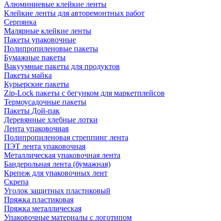
Алюминиевые клейкие ленты
Клейкие ленты для авторемонтных работ
Серпянка
Малярные клейкие ленты
Пакеты упаковочные
Полипропиленовые пакеты
Бумажные пакеты
Вакуумные пакеты для продуктов
Пакеты майка
Курьерские пакеты
Zip-Lock пакеты с бегунком для маркетплейсов
Термоусадочные пакеты
Пакеты Дой-пак
Деревянные хлебные лотки
Лента упаковочная
Полипропиленовая стреппинг лента
ПЭТ лента упаковочная
Металлическая упаковочная лента
Бандерольная лента (бумажная)
Крепеж для упаковочных лент
Скрепа
Уголок защитных пластиковый
Пряжка пластиковая
Пряжка металлическая
Упаковочные материалы с логотипом