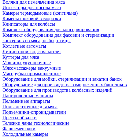
Волчки для измельчения мяса
Инъекторы для посола мяса
Камеры термодымовые (коптильня)
Камеры шоковой заморозки
Клипсаторы для колбасы
Комплект оборудования для консервирования
Комплект оборудования для фасовки и стерилизации
консервов из мяса, рыбы, птицы
Котлетные автоматы
Линии производства котлет
Куттеры для мяса
Машины укупорочные
Мясомассажеры вакуумные
Мясорубки промышленные
Оборудование для мойки, стерилизации и закатки банок
Оборудование для производства замороженных блинчиков
Оборудование для производства колбасных изделий
Панировочные машины
Пельменные аппараты
Пилы ленточные для мяса
Подъемники-опрокидыватели
Прессы обвалки
Тележки чаны технологические
Фаршемешалки
Холодильные камеры