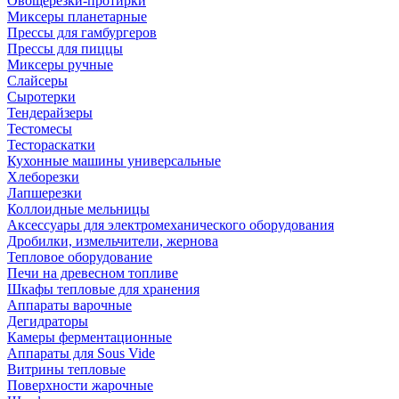
Овощерезки-протирки
Миксеры планетарные
Прессы для гамбургеров
Прессы для пиццы
Миксеры ручные
Слайсеры
Сыротерки
Тендерайзеры
Тестомесы
Тестораскатки
Кухонные машины универсальные
Хлеборезки
Лапшерезки
Коллоидные мельницы
Аксессуары для электромеханического оборудования
Дробилки, измельчители, жернова
Тепловое оборудование
Печи на древесном топливе
Шкафы тепловые для хранения
Аппараты варочные
Дегидраторы
Камеры ферментационные
Аппараты для Sous Vide
Витрины тепловые
Поверхности жарочные