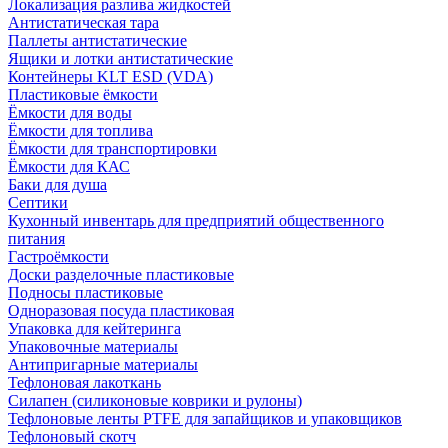
Локализация разлива жидкостей
Антистатическая тара
Паллеты антистатические
Ящики и лотки антистатические
Контейнеры KLT ESD (VDA)
Пластиковые ёмкости
Ёмкости для воды
Ёмкости для топлива
Ёмкости для транспортировки
Ёмкости для КАС
Баки для душа
Септики
Кухонный инвентарь для предприятий общественного
питания
Гастроёмкости
Доски разделочные пластиковые
Подносы пластиковые
Одноразовая посуда пластиковая
Упаковка для кейтеринга
Упаковочные материалы
Антипригарные материалы
Тефлоновая лакоткань
Силапен (силиконовые коврики и рулоны)
Тефлоновые ленты PTFE для запайщиков и упаковщиков
Тефлоновый скотч