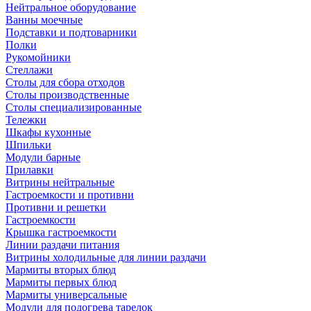
Нейтральное оборудование
Ванны моечные
Подставки и подтоварники
Полки
Рукомойники
Стеллажи
Столы для сбора отходов
Столы производственные
Столы специализированные
Тележки
Шкафы кухонные
Шпильки
Модули барные
Прилавки
Витрины нейтральные
Гастроемкости и противни
Противни и решетки
Гастроемкости
Крышка гастроемкости
Линии раздачи питания
Витрины холодильные для линии раздачи
Мармиты вторых блюд
Мармиты первых блюд
Мармиты универсальные
Модули для подогрева тарелок