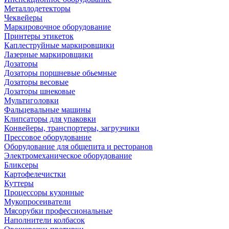
Металлодетекторы
Чеквейеры
Маркировочное оборудование
Принтеры этикеток
Каплеструйные маркировщики
Лазерные маркировщики
Дозаторы
Дозаторы поршневые обьемные
Дозаторы весовые
Дозаторы шнековые
Мультиголовки
Фальцевальные машины
Клипсаторы для упаковки
Конвейеры, транспортеры, загрузчики
Прессовое оборудование
Оборудование для общепита и ресторанов
Электромеханическое оборудование
Бликсеры
Картофелечистки
Куттеры
Процессоры кухонные
Мукопросеиватели
Мясорубки профессиональные
Наполнители колбасок