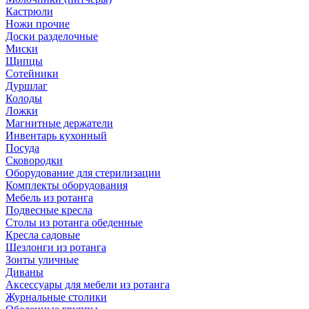
Кастрюли
Ножи прочие
Доски разделочные
Миски
Щипцы
Сотейники
Дуршлаг
Колоды
Ложки
Магнитные держатели
Инвентарь кухонный
Посуда
Сковородки
Оборудование для стерилизации
Комплекты оборудования
Мебель из ротанга
Подвесные кресла
Столы из ротанга обеденные
Кресла садовые
Шезлонги из ротанга
Зонты уличные
Диваны
Аксессуары для мебели из ротанга
Журнальные столики