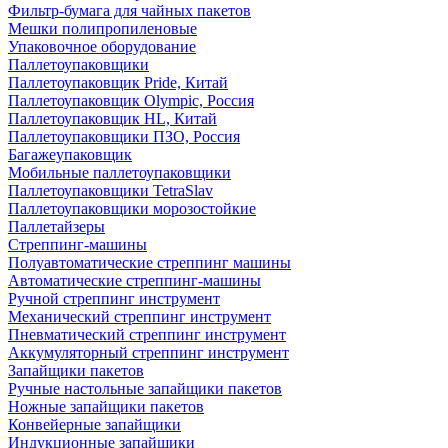
Фильтр-бумага для чайных пакетов
Мешки полипропиленовые
Упаковочное оборудование
Паллетоупаковщики
Паллетоупаковщик Pride, Китай
Паллетоупаковщик Olympic, Россия
Паллетоупаковщик HL, Китай
Паллетоупаковщики ПЗО, Россия
Багажеупаковщик
Мобильные паллетоупаковщики
Паллетоупаковщики TetraSlav
Паллетоупаковщики морозостойкие
Паллетайзеры
Стреппинг-машины
Полуавтоматические стреппинг машины
Автоматические стреппинг-машины
Ручной стреппинг инструмент
Механический стреппинг инструмент
Пневматический стреппинг инструмент
Аккумуляторный стреппинг инструмент
Запайщики пакетов
Ручные настольные запайщики пакетов
Ножные запайщики пакетов
Конвейерные запайщики
Индукционные запайщики