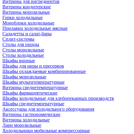
Витрины для ингредиентов
Витрины кондитерские
Витрины морозильные
Горки холодильные
Моноблоки холодильные
Прилавки холодильные мясные
Саладетты и салат-бары
Сплит-системы
Столы для пиццы
Столы морозильные
Столы холодильные
Шкафы винные
Шкафы для икры и пресервов
Шкафы охлаждаемые комбинированные
Шкафы морозильные
Шкафы мультитемпературные
Витрины среднетемпературные
Шкафы фармацевтические
Шкафы холодильные для хлебопекарных производств
Шкафы среднетемпературные
Аксессуары для холодильного оборудования
Витрины гастрономические
Витрины холодильные
Лари морозильные
Холодильники мобильные компрессорные