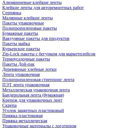
Алюминиевые клейкие ленты
Клейкие ленты для авторемонтных работ
Серпянка
Малярные клейкие ленты
Пакеты упаковочные
Полипропиленовые пакеты
Бумажные пакеты
Вакуумные пакеты для продуктов
Пакеты майка
Курьерские пакеты
Zip-Lock пакеты с бегунком для маркетплейсов
Термоусадочные пакеты
Пакеты Дой-пак
Деревянные хлебные лотки
Лента упаковочная
Полипропиленовая стреппинг лента
ПЭТ лента упаковочная
Металлическая упаковочная лента
Бандерольная лента (бумажная)
Крепеж для упаковочных лент
Скрепа
Уголок защитных пластиковый
Пряжка пластиковая
Пряжка металлическая
Упаковочные материалы с логотипом