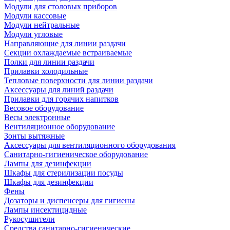
Модули для столовых приборов
Модули кассовые
Модули нейтральные
Модули угловые
Направляющие для линии раздачи
Секции охлаждаемые встраиваемые
Полки для линии раздачи
Прилавки холодильные
Тепловые поверхности для линии раздачи
Аксессуары для линий раздачи
Прилавки для горячих напитков
Весовое оборудование
Весы электронные
Вентиляционное оборудование
Зонты вытяжные
Аксессуары для вентиляционного оборудования
Санитарно-гигиеническое оборудование
Лампы для дезинфекции
Шкафы для стерилизации посуды
Шкафы для дезинфекции
Фены
Дозаторы и диспенсеры для гигиены
Лампы инсектицидные
Рукосушители
Средства санитарно-гигиенические