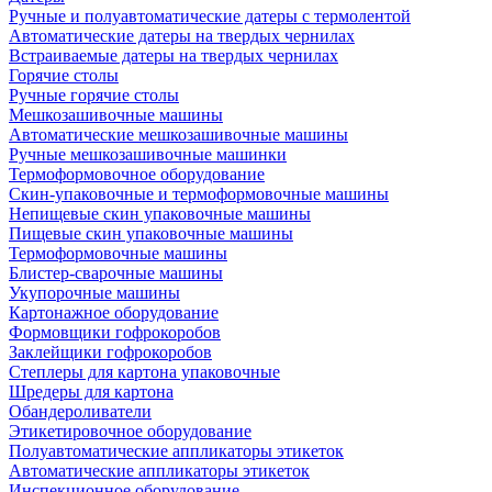
Ручные и полуавтоматические датеры с термолентой
Автоматические датеры на твердых чернилах
Встраиваемые датеры на твердых чернилах
Горячие столы
Ручные горячие столы
Мешкозашивочные машины
Автоматические мешкозашивочные машины
Ручные мешкозашивочные машинки
Термоформовочное оборудование
Скин-упаковочные и термоформовочные машины
Непищевые скин упаковочные машины
Пищевые скин упаковочные машины
Термоформовочные машины
Блистер-сварочные машины
Укупорочные машины
Картонажное оборудование
Формовщики гофрокоробов
Заклейщики гофрокоробов
Степлеры для картона упаковочные
Шредеры для картона
Обандероливатели
Этикетировочное оборудование
Полуавтоматические аппликаторы этикеток
Автоматические аппликаторы этикеток
Инспекционное оборудование