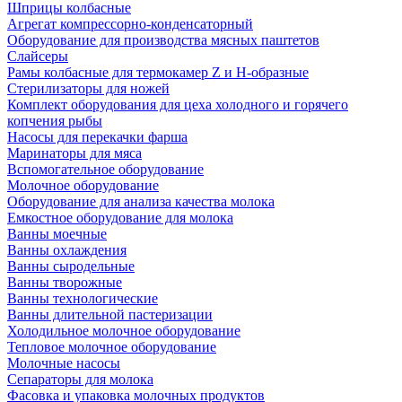
Шприцы колбасные
Агрегат компрессорно-конденсаторный
Оборудование для производства мясных паштетов
Слайсеры
Рамы колбасные для термокамер Z и H-образные
Стерилизаторы для ножей
Комплект оборудования для цеха холодного и горячего
копчения рыбы
Насосы для перекачки фарша
Маринаторы для мяса
Вспомогательное оборудование
Молочное оборудование
Оборудование для анализа качества молока
Емкостное оборудование для молока
Ванны моечные
Ванны охлаждения
Ванны сыродельные
Ванны творожные
Ванны технологические
Ванны длительной пастеризации
Холодильное молочное оборудование
Тепловое молочное оборудование
Молочные насосы
Сепараторы для молока
Фасовка и упаковка молочных продуктов