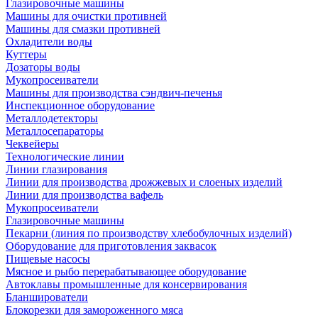
Глазировочные машины
Машины для очистки противней
Машины для смазки противней
Охладители воды
Куттеры
Дозаторы воды
Мукопросеиватели
Машины для производства сэндвич-печенья
Инспекционное оборудование
Металлодетекторы
Металлосепараторы
Чеквейеры
Технологические линии
Линии глазирования
Линии для производства дрожжевых и слоеных изделий
Линии для производства вафель
Мукопросеиватели
Глазировочные машины
Пекарни (линия по производству хлебобулочных изделий)
Оборудование для приготовления заквасок
Пищевые насосы
Мясное и рыбо перерабатывающее оборудование
Автоклавы промышленные для консервирования
Бланширователи
Блокорезки для замороженного мяса