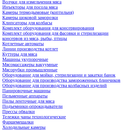
Волчки для измельчения мяса
Инъекторы для посола мяса
Камеры термодымовые (коптильня)
Камеры шоковой заморозки
Клипсаторы для колбасы
Комплект оборудования для консервирования
Комплект оборудования для фасовки и стерилизации
консервов из мяса, рыбы, птицы
Котлетные автоматы
Линии производства котлет
Куттеры для мяса
Машины укупорочные
Мясомассажеры вакуумные
Мясорубки промышленные
Оборудование для мойки, стерилизации и закатки банок
Оборудование для производства замороженных блинчиков
Оборудование для производства колбасных изделий
Панировочные машины
Пельменные аппараты
Пилы ленточные для мяса
Подъемники-опрокидыватели
Прессы обвалки
Тележки чаны технологические
Фаршемешалки
Холодильные камеры