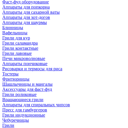
Фаст-фуд оборудование
Аппараты для попкорна
Аппараты для сахарной ваты
Аппараты для хот-догов
Аппараты для шаурмы
Блинницы
Вафельницы
Грили для кур
Грили саламандра
Грили контактные
Грили лавовые
Печи микроволновые
Аппараты пончиковые
Рисоварки и термосы для риса
Тостеры
Фритюрницы
Шашлычницы и мангалы
Аксессуары для фаст-фуд
Грили роликовые
Вращающиеся грили
Аппараты для спиральных чипсов
Пресс для гамбургеров
Грили индукционные
Чебуречницы
Грили