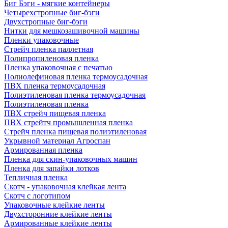
Биг Бэги - мягкие контейнеры
Четырехстропные биг-бэги
Двухстропные биг-бэги
Нитки для мешкозашивочной машины
Пленки упаковочные
Стрейч пленка паллетная
Полипропиленовая пленка
Пленка упаковочная с печатью
Полиолефиновая пленка термоусадочная
ПВХ пленка термоусадочная
Полиэтиленовая пленка термоусадочная
Полиэтиленовая пленка
ПВХ стрейч пищевая пленка
ПВХ стрейтч промышленная пленка
Стрейч пленка пищевая полиэтиленовая
Укрывной материал Агроспан
Армированная пленка
Пленка для скин-упаковочных машин
Пленка для запайки лотков
Тепличная пленка
Скотч - упаковочная клейкая лента
Скотч с логотипом
Упаковочные клейкие ленты
Двухсторонние клейкие ленты
Армированные клейкие ленты