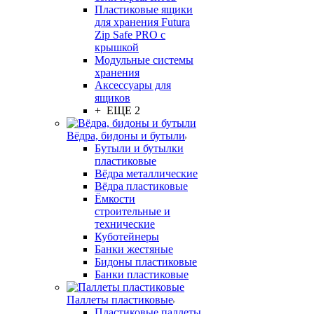
Пластиковые ящики
для хранения Futura
Zip Safe PRO с
крышкой
Модульные системы
хранения
Аксессуары для
ящиков
+ ЕЩЕ 2
Вёдра, бидоны и бутыли
Бутыли и бутылки
пластиковые
Вёдра металлические
Вёдра пластиковые
Ёмкости
строительные и
технические
Куботейнеры
Банки жестяные
Бидоны пластиковые
Банки пластиковые
Паллеты пластиковые
Пластиковые паллеты