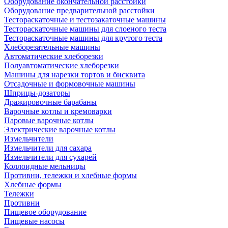
Оборудование окончательной расстойки
Оборудование предварительной расстойки
Тестораскаточные и тестозакаточные машины
Тестораскаточные машины для слоеного теста
Тестораскаточные машины для крутого теста
Хлеборезательные машины
Автоматические хлеборезки
Полуавтоматические хлеборезки
Машины для нарезки тортов и бисквита
Отсадочные и формовочные машины
Шприцы-дозаторы
Дражировочные барабаны
Варочные котлы и кремоварки
Паровые варочные котлы
Электрические варочные котлы
Измельчители
Измельчители для сахара
Измельчители для сухарей
Коллоидные мельницы
Противни, тележки и хлебные формы
Хлебные формы
Тележки
Противни
Пищевое оборудование
Пищевые насосы