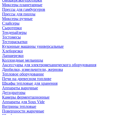
Овощерезки-протирки
Миксеры планетарные
Прессы для гамбургеров
Прессы для пиццы
Миксеры ручные
Слайсеры
Сыротерки
Тендерайзеры
Тестомесы
Тестораскатки
Кухонные машины универсальные
Хлеборезки
Лапшерезки
Коллоидные мельницы
Аксессуары для электромеханического оборудования
Дробилки, измельчители, жернова
Тепловое оборудование
Печи на древесном топливе
Шкафы тепловые для хранения
Аппараты варочные
Дегидраторы
Камеры ферментационные
Аппараты для Sous Vide
Витрины тепловые
Поверхности жарочные