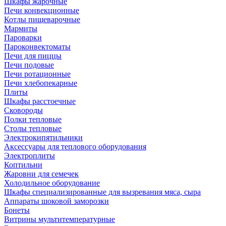
Шкафы жарочные
Печи конвекционные
Котлы пищеварочные
Мармиты
Пароварки
Пароконвектоматы
Печи для пиццы
Печи подовые
Печи ротационные
Печи хлебопекарные
Плиты
Шкафы расстоечные
Сковороды
Полки тепловые
Столы тепловые
Электрокипятильники
Аксессуары для теплового оборудования
Электроплиты
Коптильни
Жаровни для семечек
Холодильное оборудование
Шкафы специализированные для вызревания мяса, сыра
Аппараты шоковой заморозки
Бонеты
Витрины мультитемпературные