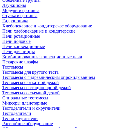
Обеденные группы
Лаунж зоны
Модули из ротанга
Стулья из ротанга
Гидропоника
Хлебопекарное и кондитерское оборудование
Печи хлебопекарные и кондитерские
Печи ротационные
Печи подовые
Печи конвекционные
Печи для пиццы
Комбинированные конвекционные печи
Пекарские шкафы
Тестомесы
Тестомесы для крутого теста
Тестомесы с гидравлическим опрокидыванием
Тестомесы с откатной дежой
Тестомесы со стационарной дежой
Тестомесы со съемной дежой
Спиральные тестомесы
Миксеры планетарные
Тестоделители и округлители
Тестоделители
Тестоокруглители
Расстойное оборудование