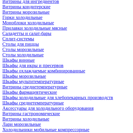
Витрины для ингредиентов
Витрины кондитерские
Витрины морозильные
Горки холодильные
Моноблоки холодильные
Прилавки холодильные мясные
Саладетты и салат-бары
Сплит-системы
Столы для пиццы
Столы морозильные
Столы холодильные
Шкафы винные
Шкафы для икры и пресервов
Шкафы охлаждаемые комбинированные
Шкафы морозильные
Шкафы мультитемпературные
Витрины среднетемпературные
Шкафы фармацевтические
Шкафы холодильные для хлебопекарных производств
Шкафы среднетемпературные
Аксессуары для холодильного оборудования
Витрины гастрономические
Витрины холодильные
Лари морозильные
Холодильники мобильные компрессорные