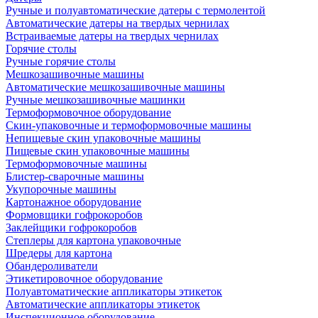
Ручные и полуавтоматические датеры с термолентой
Автоматические датеры на твердых чернилах
Встраиваемые датеры на твердых чернилах
Горячие столы
Ручные горячие столы
Мешкозашивочные машины
Автоматические мешкозашивочные машины
Ручные мешкозашивочные машинки
Термоформовочное оборудование
Скин-упаковочные и термоформовочные машины
Непищевые скин упаковочные машины
Пищевые скин упаковочные машины
Термоформовочные машины
Блистер-сварочные машины
Укупорочные машины
Картонажное оборудование
Формовщики гофрокоробов
Заклейщики гофрокоробов
Степлеры для картона упаковочные
Шредеры для картона
Обандероливатели
Этикетировочное оборудование
Полуавтоматические аппликаторы этикеток
Автоматические аппликаторы этикеток
Инспекционное оборудование