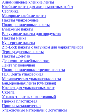
Алюминиевые клейкие ленты
Клейкие ленты для авторемонтных работ
Серпянка
Малярные клейкие ленты
Пакеты упаковочные
Полипропиленовые пакеты
Бумажные пакеты
Вакуумные пакеты для продуктов
Пакеты майка
Курьерские пакеты
Zip-Lock пакеты с бегунком для маркетплейсов
Термоусадочные пакеты
Пакеты Дой-пак
Деревянные хлебные лотки
Лента упаковочная
Полипропиленовая стреппинг лента
ПЭТ лента упаковочная
Металлическая упаковочная лента
Бандерольная лента (бумажная)
Крепеж для упаковочных лент
Скрепа
Уголок защитных пластиковый
Пряжка пластиковая
Пряжка металлическая
Упаковочные материалы с логотипом