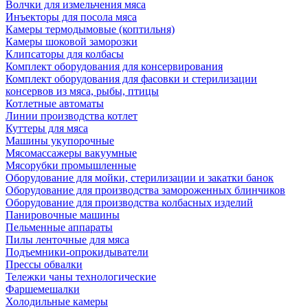
Волчки для измельчения мяса
Инъекторы для посола мяса
Камеры термодымовые (коптильня)
Камеры шоковой заморозки
Клипсаторы для колбасы
Комплект оборудования для консервирования
Комплект оборудования для фасовки и стерилизации
консервов из мяса, рыбы, птицы
Котлетные автоматы
Линии производства котлет
Куттеры для мяса
Машины укупорочные
Мясомассажеры вакуумные
Мясорубки промышленные
Оборудование для мойки, стерилизации и закатки банок
Оборудование для производства замороженных блинчиков
Оборудование для производства колбасных изделий
Панировочные машины
Пельменные аппараты
Пилы ленточные для мяса
Подъемники-опрокидыватели
Прессы обвалки
Тележки чаны технологические
Фаршемешалки
Холодильные камеры