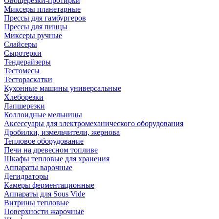
Овощерезки-протирки
Миксеры планетарные
Прессы для гамбургеров
Прессы для пиццы
Миксеры ручные
Слайсеры
Сыротерки
Тендерайзеры
Тестомесы
Тестораскатки
Кухонные машины универсальные
Хлеборезки
Лапшерезки
Коллоидные мельницы
Аксессуары для электромеханического оборудования
Дробилки, измельчители, жернова
Тепловое оборудование
Печи на древесном топливе
Шкафы тепловые для хранения
Аппараты варочные
Дегидраторы
Камеры ферментационные
Аппараты для Sous Vide
Витрины тепловые
Поверхности жарочные