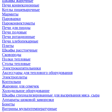
Шкафы жарочные
Печи конвекционные
Котлы пищеварочные
Мармиты
Пароварки
Пароконвектоматы
Печи для пиццы
Печи подовые
Печи ротационные
Печи хлебопекарные
Плиты
Шкафы расстоечные
Сковороды
Полки тепловые
Столы тепловые
Электрокипятильники
Аксессуары для теплового оборудования
Электроплиты
Коптильни
Жаровни для семечек
Холодильное оборудование
Шкафы специализированные для вызревания мяса, сыра
Аппараты шоковой заморозки
Бонеты
Витрины мультитемпературные