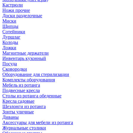
Кастрюли
Ножи прочие
Доски разделочные
Миски
Щипцы
Сотейники
Дуршлаг
Колоды
Ложки
Магнитные держатели
Инвентарь кухонный
Посуда
Сковородки
Оборудование для стерилизации
Комплекты оборудования
Мебель из ротанга
Подвесные кресла
Столы из ротанга обеденные
Кресла садовые
Шезлонги из ротанга
Зонты уличные
Диваны
Аксессуары для мебели из ротанга
Журнальные столики