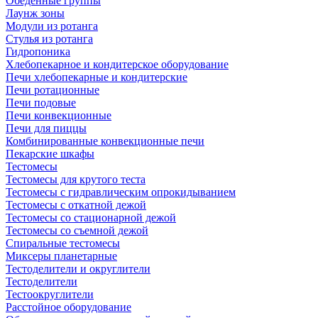
Обеденные группы
Лаунж зоны
Модули из ротанга
Стулья из ротанга
Гидропоника
Хлебопекарное и кондитерское оборудование
Печи хлебопекарные и кондитерские
Печи ротационные
Печи подовые
Печи конвекционные
Печи для пиццы
Комбинированные конвекционные печи
Пекарские шкафы
Тестомесы
Тестомесы для крутого теста
Тестомесы с гидравлическим опрокидыванием
Тестомесы с откатной дежой
Тестомесы со стационарной дежой
Тестомесы со съемной дежой
Спиральные тестомесы
Миксеры планетарные
Тестоделители и округлители
Тестоделители
Тестоокруглители
Расстойное оборудование