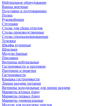
Нейтральное оборудование
Ванны моечные
Подставки и подтоварники
Полки
Рукомойники
Стеллажи
Столы для сбора отходов
Столы производственные
Столы специализированные
Тележки
Шкафы кухонные
Шпильки
Модули барные
Прилавки
Витрины нейтральные
Гастроемкости и противни
Противни и решетки
Гастроемкости
Крышка гастроемкости
Линии раздачи питания
Витрины холодильные для линии раздачи
Мармиты вторых блюд
Мармиты первых блюд
Мармиты универсальные
Модули для подогрева тарелок