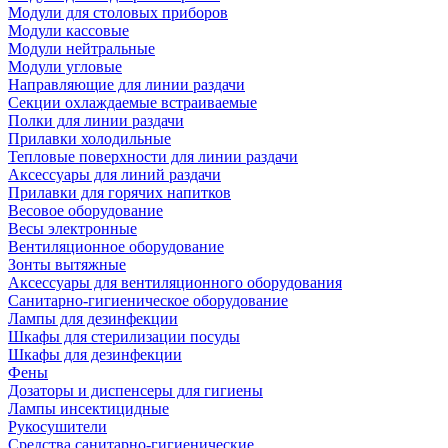
Модули для столовых приборов
Модули кассовые
Модули нейтральные
Модули угловые
Направляющие для линии раздачи
Секции охлаждаемые встраиваемые
Полки для линии раздачи
Прилавки холодильные
Тепловые поверхности для линии раздачи
Аксессуары для линий раздачи
Прилавки для горячих напитков
Весовое оборудование
Весы электронные
Вентиляционное оборудование
Зонты вытяжные
Аксессуары для вентиляционного оборудования
Санитарно-гигиеническое оборудование
Лампы для дезинфекции
Шкафы для стерилизации посуды
Шкафы для дезинфекции
Фены
Дозаторы и диспенсеры для гигиены
Лампы инсектицидные
Рукосушители
Средства санитарно-гигиенические