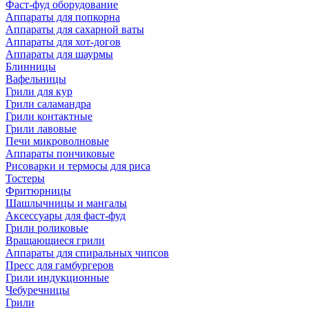
Фаст-фуд оборудование
Аппараты для попкорна
Аппараты для сахарной ваты
Аппараты для хот-догов
Аппараты для шаурмы
Блинницы
Вафельницы
Грили для кур
Грили саламандра
Грили контактные
Грили лавовые
Печи микроволновые
Аппараты пончиковые
Рисоварки и термосы для риса
Тостеры
Фритюрницы
Шашлычницы и мангалы
Аксессуары для фаст-фуд
Грили роликовые
Вращающиеся грили
Аппараты для спиральных чипсов
Пресс для гамбургеров
Грили индукционные
Чебуречницы
Грили