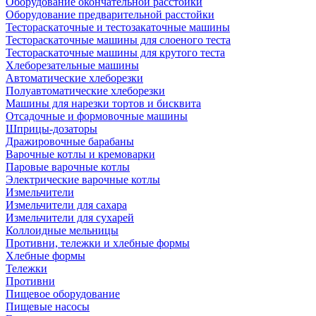
Оборудование окончательной расстойки
Оборудование предварительной расстойки
Тестораскаточные и тестозакаточные машины
Тестораскаточные машины для слоеного теста
Тестораскаточные машины для крутого теста
Хлеборезательные машины
Автоматические хлеборезки
Полуавтоматические хлеборезки
Машины для нарезки тортов и бисквита
Отсадочные и формовочные машины
Шприцы-дозаторы
Дражировочные барабаны
Варочные котлы и кремоварки
Паровые варочные котлы
Электрические варочные котлы
Измельчители
Измельчители для сахара
Измельчители для сухарей
Коллоидные мельницы
Противни, тележки и хлебные формы
Хлебные формы
Тележки
Противни
Пищевое оборудование
Пищевые насосы