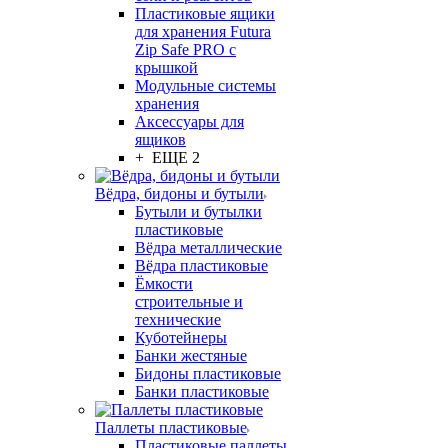
Пластиковые ящики
для хранения Futura
Zip Safe PRO с
крышкой
Модульные системы
хранения
Аксессуары для
ящиков
+ ЕЩЕ 2
Вёдра, бидоны и бутыли
Бутыли и бутылки
пластиковые
Вёдра металлические
Вёдра пластиковые
Ёмкости
строительные и
технические
Куботейнеры
Банки жестяные
Бидоны пластиковые
Банки пластиковые
Паллеты пластиковые
Пластиковые паллеты