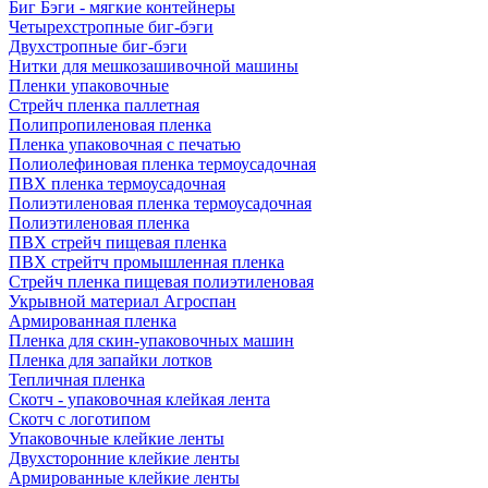
Биг Бэги - мягкие контейнеры
Четырехстропные биг-бэги
Двухстропные биг-бэги
Нитки для мешкозашивочной машины
Пленки упаковочные
Стрейч пленка паллетная
Полипропиленовая пленка
Пленка упаковочная с печатью
Полиолефиновая пленка термоусадочная
ПВХ пленка термоусадочная
Полиэтиленовая пленка термоусадочная
Полиэтиленовая пленка
ПВХ стрейч пищевая пленка
ПВХ стрейтч промышленная пленка
Стрейч пленка пищевая полиэтиленовая
Укрывной материал Агроспан
Армированная пленка
Пленка для скин-упаковочных машин
Пленка для запайки лотков
Тепличная пленка
Скотч - упаковочная клейкая лента
Скотч с логотипом
Упаковочные клейкие ленты
Двухсторонние клейкие ленты
Армированные клейкие ленты