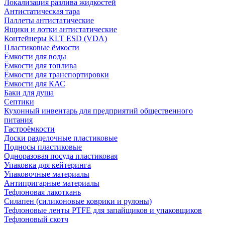
Локализация разлива жидкостей
Антистатическая тара
Паллеты антистатические
Ящики и лотки антистатические
Контейнеры KLT ESD (VDA)
Пластиковые ёмкости
Ёмкости для воды
Ёмкости для топлива
Ёмкости для транспортировки
Ёмкости для КАС
Баки для душа
Септики
Кухонный инвентарь для предприятий общественного
питания
Гастроёмкости
Доски разделочные пластиковые
Подносы пластиковые
Одноразовая посуда пластиковая
Упаковка для кейтеринга
Упаковочные материалы
Антипригарные материалы
Тефлоновая лакоткань
Силапен (силиконовые коврики и рулоны)
Тефлоновые ленты PTFE для запайщиков и упаковщиков
Тефлоновый скотч