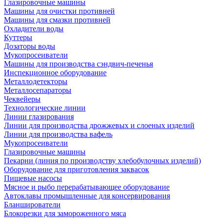
Глазировочные машины
Машины для очистки противней
Машины для смазки противней
Охладители воды
Куттеры
Дозаторы воды
Мукопросеиватели
Машины для производства сэндвич-печенья
Инспекционное оборудование
Металлодетекторы
Металлосепараторы
Чеквейеры
Технологические линии
Линии глазирования
Линии для производства дрожжевых и слоеных изделий
Линии для производства вафель
Мукопросеиватели
Глазировочные машины
Пекарни (линия по производству хлебобулочных изделий)
Оборудование для приготовления заквасок
Пищевые насосы
Мясное и рыбо перерабатывающее оборудование
Автоклавы промышленные для консервирования
Бланширователи
Блокорезки для замороженного мяса