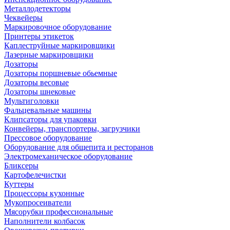
Металлодетекторы
Чеквейеры
Маркировочное оборудование
Принтеры этикеток
Каплеструйные маркировщики
Лазерные маркировщики
Дозаторы
Дозаторы поршневые обьемные
Дозаторы весовые
Дозаторы шнековые
Мультиголовки
Фальцевальные машины
Клипсаторы для упаковки
Конвейеры, транспортеры, загрузчики
Прессовое оборудование
Оборудование для общепита и ресторанов
Электромеханическое оборудование
Бликсеры
Картофелечистки
Куттеры
Процессоры кухонные
Мукопросеиватели
Мясорубки профессиональные
Наполнители колбасок