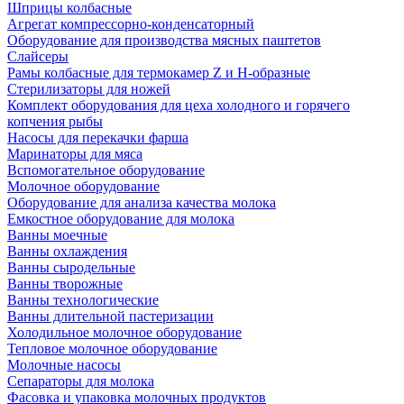
Шприцы колбасные
Агрегат компрессорно-конденсаторный
Оборудование для производства мясных паштетов
Слайсеры
Рамы колбасные для термокамер Z и H-образные
Стерилизаторы для ножей
Комплект оборудования для цеха холодного и горячего
копчения рыбы
Насосы для перекачки фарша
Маринаторы для мяса
Вспомогательное оборудование
Молочное оборудование
Оборудование для анализа качества молока
Емкостное оборудование для молока
Ванны моечные
Ванны охлаждения
Ванны сыродельные
Ванны творожные
Ванны технологические
Ванны длительной пастеризации
Холодильное молочное оборудование
Тепловое молочное оборудование
Молочные насосы
Сепараторы для молока
Фасовка и упаковка молочных продуктов