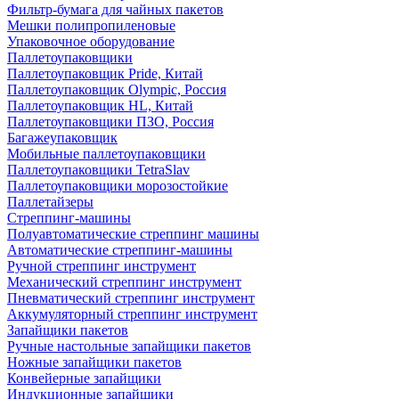
Фильтр-бумага для чайных пакетов
Мешки полипропиленовые
Упаковочное оборудование
Паллетоупаковщики
Паллетоупаковщик Pride, Китай
Паллетоупаковщик Olympic, Россия
Паллетоупаковщик HL, Китай
Паллетоупаковщики ПЗО, Россия
Багажеупаковщик
Мобильные паллетоупаковщики
Паллетоупаковщики TetraSlav
Паллетоупаковщики морозостойкие
Паллетайзеры
Стреппинг-машины
Полуавтоматические стреппинг машины
Автоматические стреппинг-машины
Ручной стреппинг инструмент
Механический стреппинг инструмент
Пневматический стреппинг инструмент
Аккумуляторный стреппинг инструмент
Запайщики пакетов
Ручные настольные запайщики пакетов
Ножные запайщики пакетов
Конвейерные запайщики
Индукционные запайщики