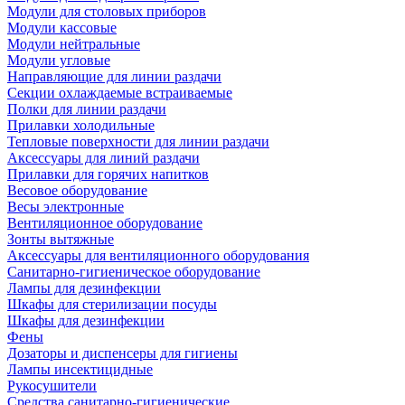
Модули для столовых приборов
Модули кассовые
Модули нейтральные
Модули угловые
Направляющие для линии раздачи
Секции охлаждаемые встраиваемые
Полки для линии раздачи
Прилавки холодильные
Тепловые поверхности для линии раздачи
Аксессуары для линий раздачи
Прилавки для горячих напитков
Весовое оборудование
Весы электронные
Вентиляционное оборудование
Зонты вытяжные
Аксессуары для вентиляционного оборудования
Санитарно-гигиеническое оборудование
Лампы для дезинфекции
Шкафы для стерилизации посуды
Шкафы для дезинфекции
Фены
Дозаторы и диспенсеры для гигиены
Лампы инсектицидные
Рукосушители
Средства санитарно-гигиенические