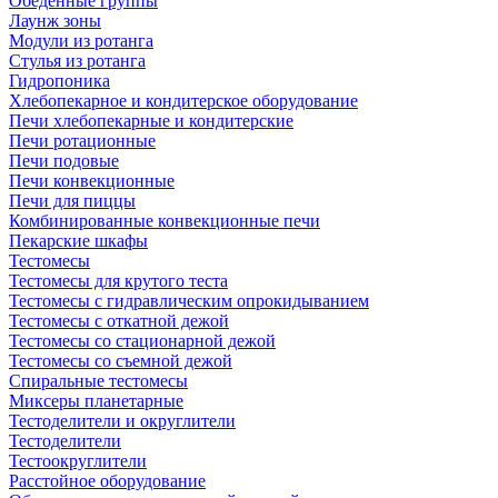
Обеденные группы
Лаунж зоны
Модули из ротанга
Стулья из ротанга
Гидропоника
Хлебопекарное и кондитерское оборудование
Печи хлебопекарные и кондитерские
Печи ротационные
Печи подовые
Печи конвекционные
Печи для пиццы
Комбинированные конвекционные печи
Пекарские шкафы
Тестомесы
Тестомесы для крутого теста
Тестомесы с гидравлическим опрокидыванием
Тестомесы с откатной дежой
Тестомесы со стационарной дежой
Тестомесы со съемной дежой
Спиральные тестомесы
Миксеры планетарные
Тестоделители и округлители
Тестоделители
Тестоокруглители
Расстойное оборудование