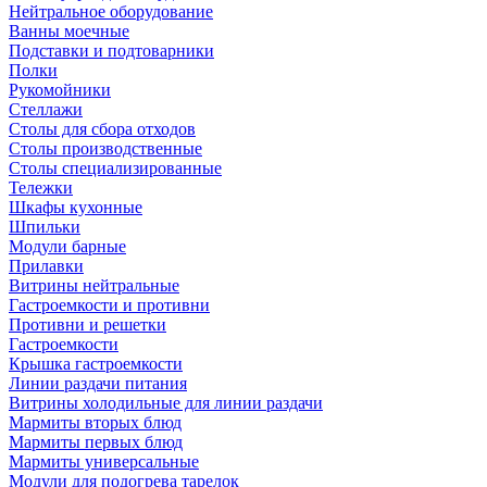
Нейтральное оборудование
Ванны моечные
Подставки и подтоварники
Полки
Рукомойники
Стеллажи
Столы для сбора отходов
Столы производственные
Столы специализированные
Тележки
Шкафы кухонные
Шпильки
Модули барные
Прилавки
Витрины нейтральные
Гастроемкости и противни
Противни и решетки
Гастроемкости
Крышка гастроемкости
Линии раздачи питания
Витрины холодильные для линии раздачи
Мармиты вторых блюд
Мармиты первых блюд
Мармиты универсальные
Модули для подогрева тарелок