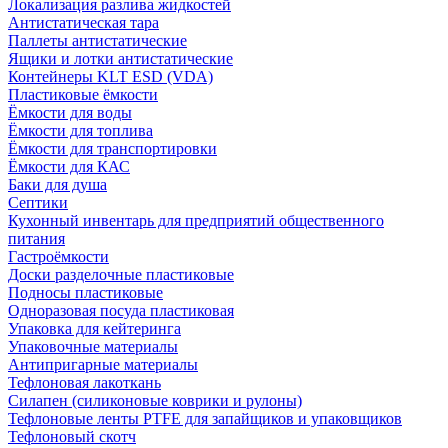
Локализация разлива жидкостей
Антистатическая тара
Паллеты антистатические
Ящики и лотки антистатические
Контейнеры KLT ESD (VDA)
Пластиковые ёмкости
Ёмкости для воды
Ёмкости для топлива
Ёмкости для транспортировки
Ёмкости для КАС
Баки для душа
Септики
Кухонный инвентарь для предприятий общественного
питания
Гастроёмкости
Доски разделочные пластиковые
Подносы пластиковые
Одноразовая посуда пластиковая
Упаковка для кейтеринга
Упаковочные материалы
Антипригарные материалы
Тефлоновая лакоткань
Силапен (силиконовые коврики и рулоны)
Тефлоновые ленты PTFE для запайщиков и упаковщиков
Тефлоновый скотч