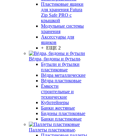
Пластиковые ящики
для хранения Futura
Zip Safe PRO с
крышкой
Модульные системы
хранения
Аксессуары для
ящиков
+ ЕЩЕ 2
Вёдра, бидоны и бутыли
Бутыли и бутылки
пластиковые
Вёдра металлические
Вёдра пластиковые
Ёмкости
строительные и
технические
Куботейнеры
Банки жестяные
Бидоны пластиковые
Банки пластиковые
Паллеты пластиковые
Пластиковые паллеты