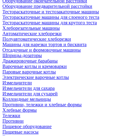
Оборудование окончательной расстойки
Оборудование предварительной расстойки
Тестораскаточные и тестозакаточные машины
Тестораскаточные машины для слоеного теста
Тестораскаточные машины для крутого теста
Хлеборезательные машины
Автоматические хлеборезки
Полуавтоматические хлеборезки
Машины для нарезки тортов и бисквита
Отсадочные и формовочные машины
Шприцы-дозаторы
Дражировочные барабаны
Варочные котлы и кремоварки
Паровые варочные котлы
Электрические варочные котлы
Измельчители
Измельчители для сахара
Измельчители для сухарей
Коллоидные мельницы
Противни, тележки и хлебные формы
Хлебные формы
Тележки
Противни
Пищевое оборудование
Пищевые насосы