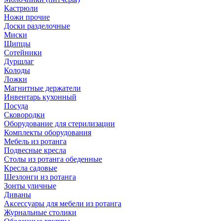
Кастрюли
Ножи прочие
Доски разделочные
Миски
Щипцы
Сотейники
Дуршлаг
Колоды
Ложки
Магнитные держатели
Инвентарь кухонный
Посуда
Сковородки
Оборудование для стерилизации
Комплекты оборудования
Мебель из ротанга
Подвесные кресла
Столы из ротанга обеденные
Кресла садовые
Шезлонги из ротанга
Зонты уличные
Диваны
Аксессуары для мебели из ротанга
Журнальные столики