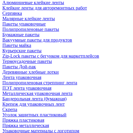
Алюминиевые клейкие ленты
Клейкие ленты для авторемонтных работ
Серпянка
Малярные клейкие ленты
Пакеты упаковочные
Полипропиленовые пакеты
Бумажные пакеты
Вакуумные пакеты для продуктов
Пакеты майка
Курьерские пакеты
Zip-Lock пакеты с бегунком для маркетплейсов
Термоусадочные пакеты
Пакеты Дой-пак
Деревянные хлебные лотки
Лента упаковочная
Полипропиленовая стреппинг лента
ПЭТ лента упаковочная
Металлическая упаковочная лента
Бандерольная лента (бумажная)
Крепеж для упаковочных лент
Скрепа
Уголок защитных пластиковый
Пряжка пластиковая
Пряжка металлическая
Упаковочные материалы с логотипом