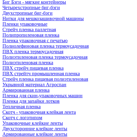
Биг Бэги - мягкие контейнеры
Четырехстропные биг-бэги
Двухстропные биг-бэги
Нитки для мешкозашивочной машины
Пленки упаковочные
Стрейч пленка паллетная
Полипропиленовая пленка
Пленка упаковочная с печатью
Полиолефиновая пленка термоусадочная
ПВХ пленка термоусадочная
Полиэтиленовая пленка термоусадочная
Полиэтиленовая пленка
ПВХ стрейч пищевая пленка
ПВХ стрейтч промышленная пленка
Стрейч пленка пищевая полиэтиленовая
Укрывной материал Агроспан
Армированная пленка
Пленка для скин-упаковочных машин
Пленка для запайки лотков
Тепличная пленка
Скотч - упаковочная клейкая лента
Скотч с логотипом
Упаковочные клейкие ленты
Двухсторонние клейкие ленты
Армированные клейкие ленты