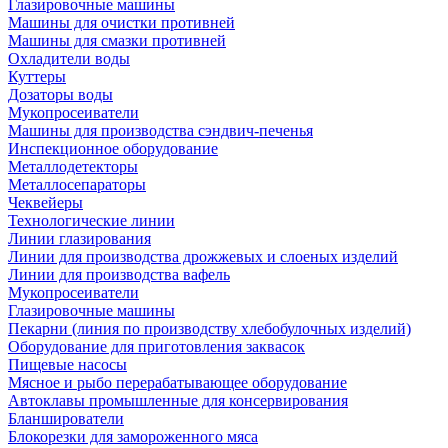
Глазировочные машины
Машины для очистки противней
Машины для смазки противней
Охладители воды
Куттеры
Дозаторы воды
Мукопросеиватели
Машины для производства сэндвич-печенья
Инспекционное оборудование
Металлодетекторы
Металлосепараторы
Чеквейеры
Технологические линии
Линии глазирования
Линии для производства дрожжевых и слоеных изделий
Линии для производства вафель
Мукопросеиватели
Глазировочные машины
Пекарни (линия по производству хлебобулочных изделий)
Оборудование для приготовления заквасок
Пищевые насосы
Мясное и рыбо перерабатывающее оборудование
Автоклавы промышленные для консервирования
Бланширователи
Блокорезки для замороженного мяса