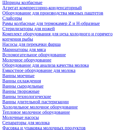
Шприцы колбасные
Агрегат компрессорно-конденсаторный
Оборудование для производства мясных паштетов
Слайсеры
Рамы колбасные для термокамер Z и H-образные
Стерилизаторы для ножей
Комплект оборудования для цеха холодного и горячего
копчения рыбы
Насосы для перекачки фарша
Маринаторы для мяса
Вспомогательное оборудование
Молочное оборудование
Оборудование для анализа качества молока
Емкостное оборудование для молока
Ванны моечные
Ванны охлаждения
Ванны сыродельные
Ванны творожные
Ванны технологические
Ванны длительной пастеризации
Холодильное молочное оборудование
Тепловое молочное оборудование
Молочные насосы
Сепараторы для молока
Фасовка и упаковка молочных продуктов