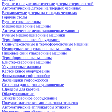
Ручные и полуавтоматические датеры с термолентой
Автоматические датеры на твердых чернилах
Встраиваемые датеры на твердых чернилах
Горячие столы
Ручные горячие столы
Мешкозашивочные машины
Автоматические мешкозашивочные машины
Ручные мешкозашивочные машинки
Термоформовочное оборудование
Скин-упаковочные и термоформовочные машины
Непищевые скин упаковочные машины
Пищевые скин упаковочные машины
Термоформовочные машины
Блистер-сварочные машины
Укупорочные машины
Картонажное оборудование
Формовщики гофрокоробов
Заклейщики гофрокоробов
Степлеры для картона упаковочные
Шредеры для картона
Обандероливатели
Этикетировочное оборудование
Полуавтоматические аппликаторы этикеток
Автоматические аппликаторы этикеток
Инспекционное оборудование