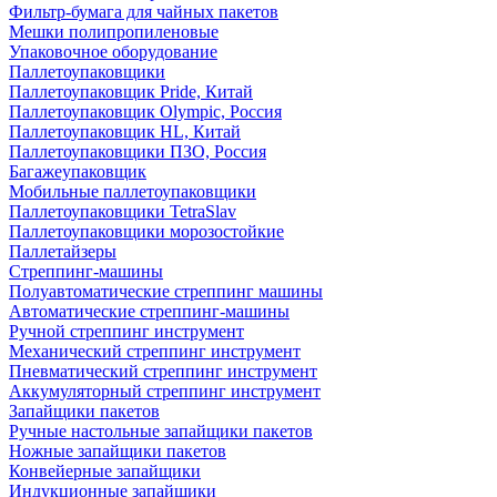
Фильтр-бумага для чайных пакетов
Мешки полипропиленовые
Упаковочное оборудование
Паллетоупаковщики
Паллетоупаковщик Pride, Китай
Паллетоупаковщик Olympic, Россия
Паллетоупаковщик HL, Китай
Паллетоупаковщики ПЗО, Россия
Багажеупаковщик
Мобильные паллетоупаковщики
Паллетоупаковщики TetraSlav
Паллетоупаковщики морозостойкие
Паллетайзеры
Стреппинг-машины
Полуавтоматические стреппинг машины
Автоматические стреппинг-машины
Ручной стреппинг инструмент
Механический стреппинг инструмент
Пневматический стреппинг инструмент
Аккумуляторный стреппинг инструмент
Запайщики пакетов
Ручные настольные запайщики пакетов
Ножные запайщики пакетов
Конвейерные запайщики
Индукционные запайщики