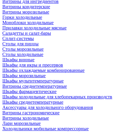
Витрины для ингредиентов
Витрины кондитерские
Витрины морозильные
Горки холодильные
Моноблоки холодильные
Прилавки холодильные мясные
Саладетты и салат-бары
Сплит-системы
Столы для пиццы
Столы морозильные
Столы холодильные
Шкафы винные
Шкафы для икры и пресервов
Шкафы охлаждаемые комбинированные
Шкафы морозильные
Шкафы мультитемпературные
Витрины среднетемпературные
Шкафы фармацевтические
Шкафы холодильные для хлебопекарных производств
Шкафы среднетемпературные
Аксессуары для холодильного оборудования
Витрины гастрономические
Витрины холодильные
Лари морозильные
Холодильники мобильные компрессорные