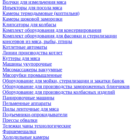
Волчки для измельчения мяса
Инъекторы для посола мяса
Камеры термодымовые (коптильня)
Камеры шоковой заморозки
Клипсаторы для колбасы
Комплект оборудования для консервирования
Комплект оборудования для фасовки и стерилизации
консервов из мяса, рыбы, птицы
Котлетные автоматы
Линии производства котлет
Куттеры для мяса
Машины укупорочные
Мясомассажеры вакуумные
Мясорубки промышленные
Оборудование для мойки, стерилизации и закатки банок
Оборудование для производства замороженных блинчиков
Оборудование для производства колбасных изделий
Панировочные машины
Пельменные аппараты
Пилы ленточные для мяса
Подъемники-опрокидыватели
Прессы обвалки
Тележки чаны технологические
Фаршемешалки
Холодильные камеры