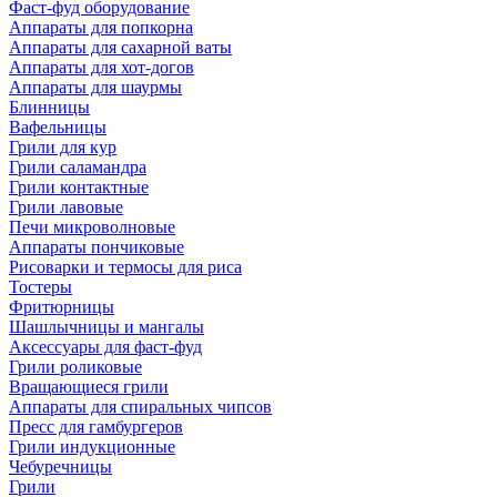
Фаст-фуд оборудование
Аппараты для попкорна
Аппараты для сахарной ваты
Аппараты для хот-догов
Аппараты для шаурмы
Блинницы
Вафельницы
Грили для кур
Грили саламандра
Грили контактные
Грили лавовые
Печи микроволновые
Аппараты пончиковые
Рисоварки и термосы для риса
Тостеры
Фритюрницы
Шашлычницы и мангалы
Аксессуары для фаст-фуд
Грили роликовые
Вращающиеся грили
Аппараты для спиральных чипсов
Пресс для гамбургеров
Грили индукционные
Чебуречницы
Грили