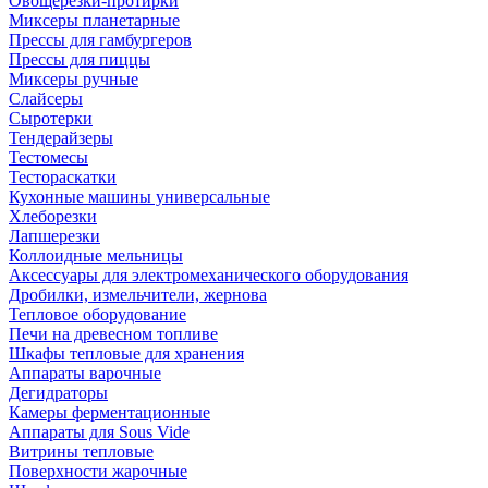
Овощерезки-протирки
Миксеры планетарные
Прессы для гамбургеров
Прессы для пиццы
Миксеры ручные
Слайсеры
Сыротерки
Тендерайзеры
Тестомесы
Тестораскатки
Кухонные машины универсальные
Хлеборезки
Лапшерезки
Коллоидные мельницы
Аксессуары для электромеханического оборудования
Дробилки, измельчители, жернова
Тепловое оборудование
Печи на древесном топливе
Шкафы тепловые для хранения
Аппараты варочные
Дегидраторы
Камеры ферментационные
Аппараты для Sous Vide
Витрины тепловые
Поверхности жарочные