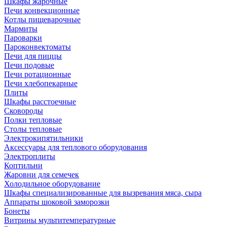
Шкафы жарочные
Печи конвекционные
Котлы пищеварочные
Мармиты
Пароварки
Пароконвектоматы
Печи для пиццы
Печи подовые
Печи ротационные
Печи хлебопекарные
Плиты
Шкафы расстоечные
Сковороды
Полки тепловые
Столы тепловые
Электрокипятильники
Аксессуары для теплового оборудования
Электроплиты
Коптильни
Жаровни для семечек
Холодильное оборудование
Шкафы специализированные для вызревания мяса, сыра
Аппараты шоковой заморозки
Бонеты
Витрины мультитемпературные