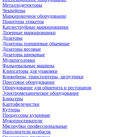
Металлодетекторы
Чеквейеры
Маркировочное оборудование
Принтеры этикеток
Каплеструйные маркировщики
Лазерные маркировщики
Дозаторы
Дозаторы поршневые обьемные
Дозаторы весовые
Дозаторы шнековые
Мультиголовки
Фальцевальные машины
Клипсаторы для упаковки
Конвейеры, транспортеры, загрузчики
Прессовое оборудование
Оборудование для общепита и ресторанов
Электромеханическое оборудование
Бликсеры
Картофелечистки
Куттеры
Процессоры кухонные
Мукопросеиватели
Мясорубки профессиональные
Наполнители колбасок