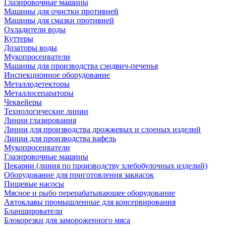
Глазировочные машины
Машины для очистки противней
Машины для смазки противней
Охладители воды
Куттеры
Дозаторы воды
Мукопросеиватели
Машины для производства сэндвич-печенья
Инспекционное оборудование
Металлодетекторы
Металлосепараторы
Чеквейеры
Технологические линии
Линии глазирования
Линии для производства дрожжевых и слоеных изделий
Линии для производства вафель
Мукопросеиватели
Глазировочные машины
Пекарни (линия по производству хлебобулочных изделий)
Оборудование для приготовления заквасок
Пищевые насосы
Мясное и рыбо перерабатывающее оборудование
Автоклавы промышленные для консервирования
Бланширователи
Блокорезки для замороженного мяса