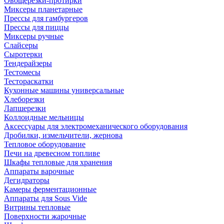
Овощерезки-протирки
Миксеры планетарные
Прессы для гамбургеров
Прессы для пиццы
Миксеры ручные
Слайсеры
Сыротерки
Тендерайзеры
Тестомесы
Тестораскатки
Кухонные машины универсальные
Хлеборезки
Лапшерезки
Коллоидные мельницы
Аксессуары для электромеханического оборудования
Дробилки, измельчители, жернова
Тепловое оборудование
Печи на древесном топливе
Шкафы тепловые для хранения
Аппараты варочные
Дегидраторы
Камеры ферментационные
Аппараты для Sous Vide
Витрины тепловые
Поверхности жарочные