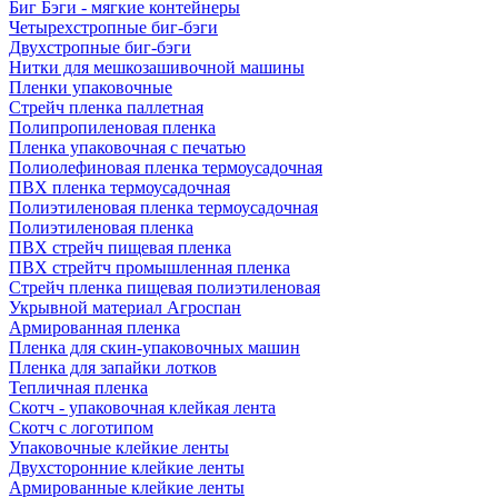
Биг Бэги - мягкие контейнеры
Четырехстропные биг-бэги
Двухстропные биг-бэги
Нитки для мешкозашивочной машины
Пленки упаковочные
Стрейч пленка паллетная
Полипропиленовая пленка
Пленка упаковочная с печатью
Полиолефиновая пленка термоусадочная
ПВХ пленка термоусадочная
Полиэтиленовая пленка термоусадочная
Полиэтиленовая пленка
ПВХ стрейч пищевая пленка
ПВХ стрейтч промышленная пленка
Стрейч пленка пищевая полиэтиленовая
Укрывной материал Агроспан
Армированная пленка
Пленка для скин-упаковочных машин
Пленка для запайки лотков
Тепличная пленка
Скотч - упаковочная клейкая лента
Скотч с логотипом
Упаковочные клейкие ленты
Двухсторонние клейкие ленты
Армированные клейкие ленты