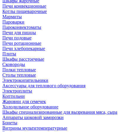
Шкафы жарочные
Печи конвекционные
Котлы пищеварочные
Мармиты
Пароварки
Пароконвектоматы
Печи для пиццы
Печи подовые
Печи ротационные
Печи хлебопекарные
Плиты
Шкафы расстоечные
Сковороды
Полки тепловые
Столы тепловые
Электрокипятильники
Аксессуары для теплового оборудования
Электроплиты
Коптильни
Жаровни для семечек
Холодильное оборудование
Шкафы специализированные для вызревания мяса, сыра
Аппараты шоковой заморозки
Бонеты
Витрины мультитемпературные