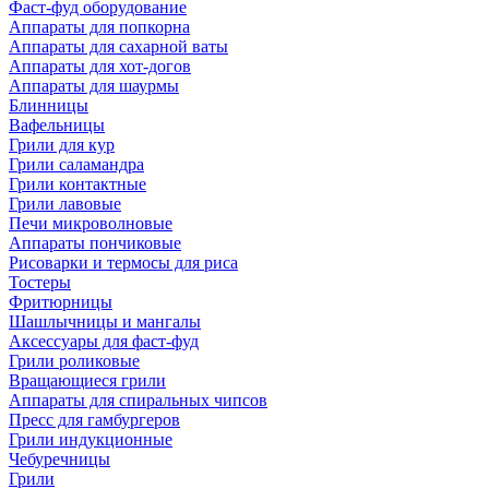
Фаст-фуд оборудование
Аппараты для попкорна
Аппараты для сахарной ваты
Аппараты для хот-догов
Аппараты для шаурмы
Блинницы
Вафельницы
Грили для кур
Грили саламандра
Грили контактные
Грили лавовые
Печи микроволновые
Аппараты пончиковые
Рисоварки и термосы для риса
Тостеры
Фритюрницы
Шашлычницы и мангалы
Аксессуары для фаст-фуд
Грили роликовые
Вращающиеся грили
Аппараты для спиральных чипсов
Пресс для гамбургеров
Грили индукционные
Чебуречницы
Грили