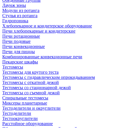
Обеденные группы
Лаунж зоны
Модули из ротанга
Стулья из ротанга
Гидропоника
Хлебопекарное и кондитерское оборудование
Печи хлебопекарные и кондитерские
Печи ротационные
Печи подовые
Печи конвекционные
Печи для пиццы
Комбинированные конвекционные печи
Пекарские шкафы
Тестомесы
Тестомесы для крутого теста
Тестомесы с гидравлическим опрокидыванием
Тестомесы с откатной дежой
Тестомесы со стационарной дежой
Тестомесы со съемной дежой
Спиральные тестомесы
Миксеры планетарные
Тестоделители и округлители
Тестоделители
Тестоокруглители
Расстойное оборудование