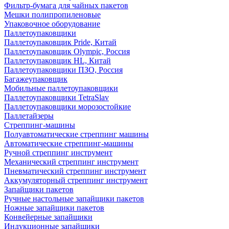
Фильтр-бумага для чайных пакетов
Мешки полипропиленовые
Упаковочное оборудование
Паллетоупаковщики
Паллетоупаковщик Pride, Китай
Паллетоупаковщик Olympic, Россия
Паллетоупаковщик HL, Китай
Паллетоупаковщики ПЗО, Россия
Багажеупаковщик
Мобильные паллетоупаковщики
Паллетоупаковщики TetraSlav
Паллетоупаковщики морозостойкие
Паллетайзеры
Стреппинг-машины
Полуавтоматические стреппинг машины
Автоматические стреппинг-машины
Ручной стреппинг инструмент
Механический стреппинг инструмент
Пневматический стреппинг инструмент
Аккумуляторный стреппинг инструмент
Запайщики пакетов
Ручные настольные запайщики пакетов
Ножные запайщики пакетов
Конвейерные запайщики
Индукционные запайщики