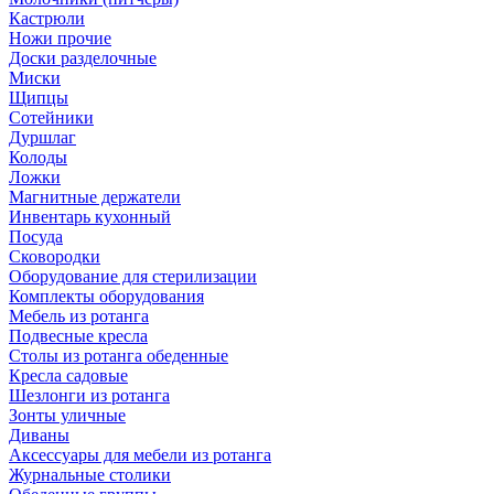
Кастрюли
Ножи прочие
Доски разделочные
Миски
Щипцы
Сотейники
Дуршлаг
Колоды
Ложки
Магнитные держатели
Инвентарь кухонный
Посуда
Сковородки
Оборудование для стерилизации
Комплекты оборудования
Мебель из ротанга
Подвесные кресла
Столы из ротанга обеденные
Кресла садовые
Шезлонги из ротанга
Зонты уличные
Диваны
Аксессуары для мебели из ротанга
Журнальные столики