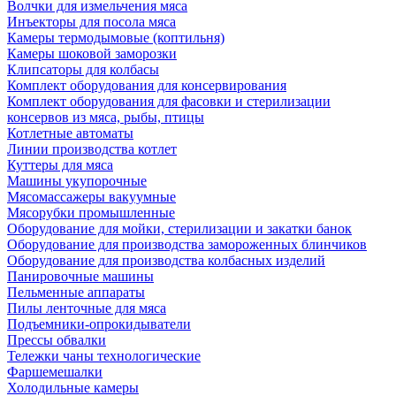
Волчки для измельчения мяса
Инъекторы для посола мяса
Камеры термодымовые (коптильня)
Камеры шоковой заморозки
Клипсаторы для колбасы
Комплект оборудования для консервирования
Комплект оборудования для фасовки и стерилизации
консервов из мяса, рыбы, птицы
Котлетные автоматы
Линии производства котлет
Куттеры для мяса
Машины укупорочные
Мясомассажеры вакуумные
Мясорубки промышленные
Оборудование для мойки, стерилизации и закатки банок
Оборудование для производства замороженных блинчиков
Оборудование для производства колбасных изделий
Панировочные машины
Пельменные аппараты
Пилы ленточные для мяса
Подъемники-опрокидыватели
Прессы обвалки
Тележки чаны технологические
Фаршемешалки
Холодильные камеры