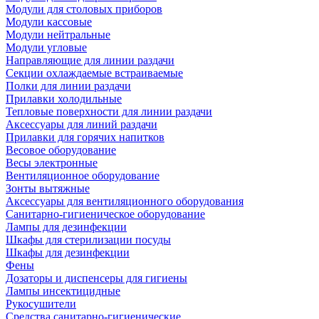
Модули для столовых приборов
Модули кассовые
Модули нейтральные
Модули угловые
Направляющие для линии раздачи
Секции охлаждаемые встраиваемые
Полки для линии раздачи
Прилавки холодильные
Тепловые поверхности для линии раздачи
Аксессуары для линий раздачи
Прилавки для горячих напитков
Весовое оборудование
Весы электронные
Вентиляционное оборудование
Зонты вытяжные
Аксессуары для вентиляционного оборудования
Санитарно-гигиеническое оборудование
Лампы для дезинфекции
Шкафы для стерилизации посуды
Шкафы для дезинфекции
Фены
Дозаторы и диспенсеры для гигиены
Лампы инсектицидные
Рукосушители
Средства санитарно-гигиенические