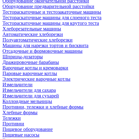
Оборудование окончательной расстойки
Оборудование предварительной расстойки
Тестораскаточные и тестозакаточные машины
Тестораскаточные машины для слоеного теста
Тестораскаточные машины для крутого теста
Хлеборезательные машины
Автоматические хлеборезки
Полуавтоматические хлеборезки
Машины для нарезки тортов и бисквита
Отсадочные и формовочные машины
Шприцы-дозаторы
Дражировочные барабаны
Варочные котлы и кремоварки
Паровые варочные котлы
Электрические варочные котлы
Измельчители
Измельчители для сахара
Измельчители для сухарей
Коллоидные мельницы
Противни, тележки и хлебные формы
Хлебные формы
Тележки
Противни
Пищевое оборудование
Пищевые насосы