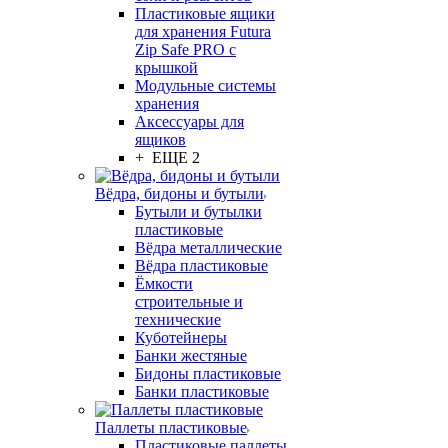
Пластиковые ящики
для хранения Futura
Zip Safe PRO с
крышкой
Модульные системы
хранения
Аксессуары для
ящиков
+ ЕЩЕ 2
Вёдра, бидоны и бутыли
Бутыли и бутылки
пластиковые
Вёдра металлические
Вёдра пластиковые
Ёмкости
строительные и
технические
Куботейнеры
Банки жестяные
Бидоны пластиковые
Банки пластиковые
Паллеты пластиковые
Пластиковые паллеты