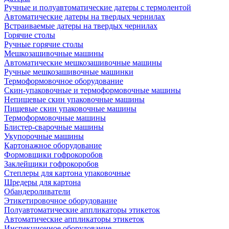
Ручные и полуавтоматические датеры с термолентой
Автоматические датеры на твердых чернилах
Встраиваемые датеры на твердых чернилах
Горячие столы
Ручные горячие столы
Мешкозашивочные машины
Автоматические мешкозашивочные машины
Ручные мешкозашивочные машинки
Термоформовочное оборудование
Скин-упаковочные и термоформовочные машины
Непищевые скин упаковочные машины
Пищевые скин упаковочные машины
Термоформовочные машины
Блистер-сварочные машины
Укупорочные машины
Картонажное оборудование
Формовщики гофрокоробов
Заклейщики гофрокоробов
Степлеры для картона упаковочные
Шредеры для картона
Обандероливатели
Этикетировочное оборудование
Полуавтоматические аппликаторы этикеток
Автоматические аппликаторы этикеток
Инспекционное оборудование