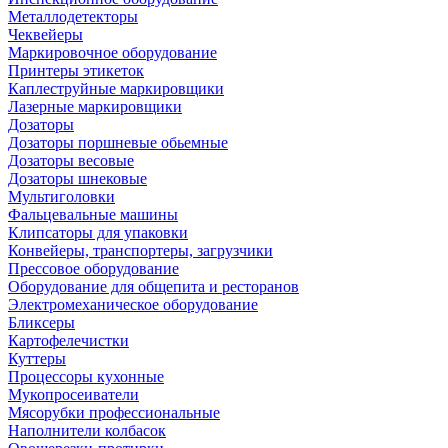
Металлодетекторы
Чеквейеры
Маркировочное оборудование
Принтеры этикеток
Каплеструйные маркировщики
Лазерные маркировщики
Дозаторы
Дозаторы поршневые обьемные
Дозаторы весовые
Дозаторы шнековые
Мультиголовки
Фальцевальные машины
Клипсаторы для упаковки
Конвейеры, транспортеры, загрузчики
Прессовое оборудование
Оборудование для общепита и ресторанов
Электромеханическое оборудование
Бликсеры
Картофелечистки
Куттеры
Процессоры кухонные
Мукопросеиватели
Мясорубки профессиональные
Наполнители колбасок