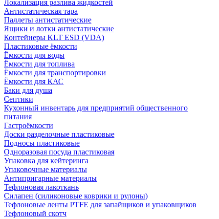
Локализация разлива жидкостей
Антистатическая тара
Паллеты антистатические
Ящики и лотки антистатические
Контейнеры KLT ESD (VDA)
Пластиковые ёмкости
Ёмкости для воды
Ёмкости для топлива
Ёмкости для транспортировки
Ёмкости для КАС
Баки для душа
Септики
Кухонный инвентарь для предприятий общественного
питания
Гастроёмкости
Доски разделочные пластиковые
Подносы пластиковые
Одноразовая посуда пластиковая
Упаковка для кейтеринга
Упаковочные материалы
Антипригарные материалы
Тефлоновая лакоткань
Силапен (силиконовые коврики и рулоны)
Тефлоновые ленты PTFE для запайщиков и упаковщиков
Тефлоновый скотч