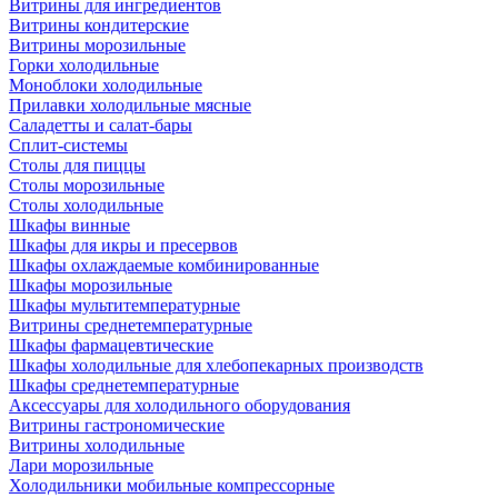
Витрины для ингредиентов
Витрины кондитерские
Витрины морозильные
Горки холодильные
Моноблоки холодильные
Прилавки холодильные мясные
Саладетты и салат-бары
Сплит-системы
Столы для пиццы
Столы морозильные
Столы холодильные
Шкафы винные
Шкафы для икры и пресервов
Шкафы охлаждаемые комбинированные
Шкафы морозильные
Шкафы мультитемпературные
Витрины среднетемпературные
Шкафы фармацевтические
Шкафы холодильные для хлебопекарных производств
Шкафы среднетемпературные
Аксессуары для холодильного оборудования
Витрины гастрономические
Витрины холодильные
Лари морозильные
Холодильники мобильные компрессорные