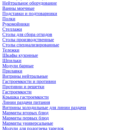
Нейтральное оборудование
Ванны моечные
Подставки и подтоварники
Полки
Рукомойники
Стеллажи
Столы для сбора отходов
Столы производственные
Столы специализированные
Тележки
Шкафы кухонные
Шпильки
Модули барные
Прилавки
Витрины нейтральные
Гастроемкости и противни
Противни и решетки
Гастроемкости
Крышка гастроемкости
Линии раздачи питания
Витрины холодильные для линии раздачи
Мармиты вторых блюд
Мармиты первых блюд
Мармиты универсальные
Модули для подогрева тарелок