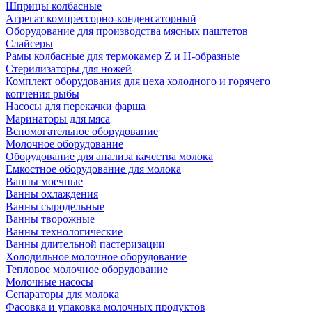
Шприцы колбасные
Агрегат компрессорно-конденсаторный
Оборудование для производства мясных паштетов
Слайсеры
Рамы колбасные для термокамер Z и H-образные
Стерилизаторы для ножей
Комплект оборудования для цеха холодного и горячего
копчения рыбы
Насосы для перекачки фарша
Маринаторы для мяса
Вспомогательное оборудование
Молочное оборудование
Оборудование для анализа качества молока
Емкостное оборудование для молока
Ванны моечные
Ванны охлаждения
Ванны сыродельные
Ванны творожные
Ванны технологические
Ванны длительной пастеризации
Холодильное молочное оборудование
Тепловое молочное оборудование
Молочные насосы
Сепараторы для молока
Фасовка и упаковка молочных продуктов