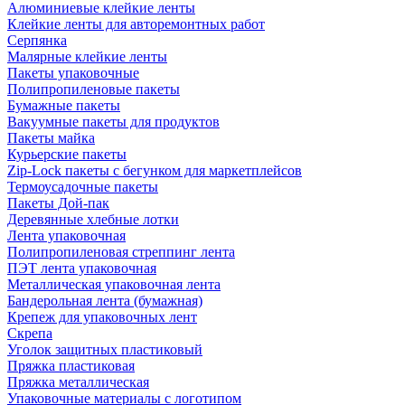
Алюминиевые клейкие ленты
Клейкие ленты для авторемонтных работ
Серпянка
Малярные клейкие ленты
Пакеты упаковочные
Полипропиленовые пакеты
Бумажные пакеты
Вакуумные пакеты для продуктов
Пакеты майка
Курьерские пакеты
Zip-Lock пакеты с бегунком для маркетплейсов
Термоусадочные пакеты
Пакеты Дой-пак
Деревянные хлебные лотки
Лента упаковочная
Полипропиленовая стреппинг лента
ПЭТ лента упаковочная
Металлическая упаковочная лента
Бандерольная лента (бумажная)
Крепеж для упаковочных лент
Скрепа
Уголок защитных пластиковый
Пряжка пластиковая
Пряжка металлическая
Упаковочные материалы с логотипом