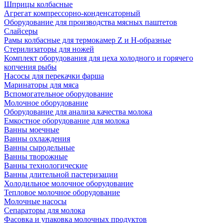
Шприцы колбасные
Агрегат компрессорно-конденсаторный
Оборудование для производства мясных паштетов
Слайсеры
Рамы колбасные для термокамер Z и H-образные
Стерилизаторы для ножей
Комплект оборудования для цеха холодного и горячего
копчения рыбы
Насосы для перекачки фарша
Маринаторы для мяса
Вспомогательное оборудование
Молочное оборудование
Оборудование для анализа качества молока
Емкостное оборудование для молока
Ванны моечные
Ванны охлаждения
Ванны сыродельные
Ванны творожные
Ванны технологические
Ванны длительной пастеризации
Холодильное молочное оборудование
Тепловое молочное оборудование
Молочные насосы
Сепараторы для молока
Фасовка и упаковка молочных продуктов