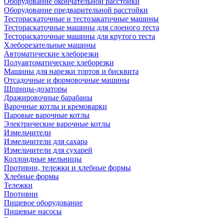
Оборудование окончательной расстойки
Оборудование предварительной расстойки
Тестораскаточные и тестозакаточные машины
Тестораскаточные машины для слоеного теста
Тестораскаточные машины для крутого теста
Хлеборезательные машины
Автоматические хлеборезки
Полуавтоматические хлеборезки
Машины для нарезки тортов и бисквита
Отсадочные и формовочные машины
Шприцы-дозаторы
Дражировочные барабаны
Варочные котлы и кремоварки
Паровые варочные котлы
Электрические варочные котлы
Измельчители
Измельчители для сахара
Измельчители для сухарей
Коллоидные мельницы
Противни, тележки и хлебные формы
Хлебные формы
Тележки
Противни
Пищевое оборудование
Пищевые насосы