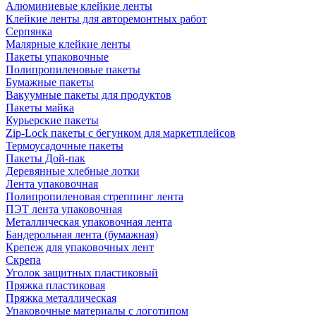
Алюминиевые клейкие ленты
Клейкие ленты для авторемонтных работ
Серпянка
Малярные клейкие ленты
Пакеты упаковочные
Полипропиленовые пакеты
Бумажные пакеты
Вакуумные пакеты для продуктов
Пакеты майка
Курьерские пакеты
Zip-Lock пакеты с бегунком для маркетплейсов
Термоусадочные пакеты
Пакеты Дой-пак
Деревянные хлебные лотки
Лента упаковочная
Полипропиленовая стреппинг лента
ПЭТ лента упаковочная
Металлическая упаковочная лента
Бандерольная лента (бумажная)
Крепеж для упаковочных лент
Скрепа
Уголок защитных пластиковый
Пряжка пластиковая
Пряжка металлическая
Упаковочные материалы с логотипом