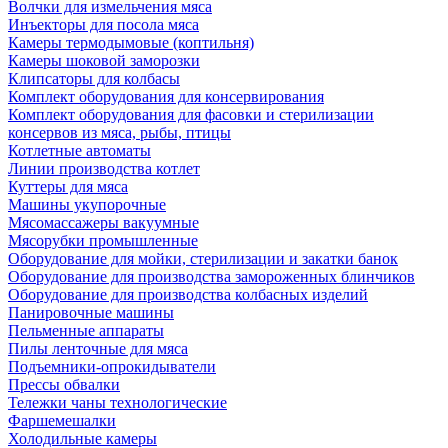
Волчки для измельчения мяса
Инъекторы для посола мяса
Камеры термодымовые (коптильня)
Камеры шоковой заморозки
Клипсаторы для колбасы
Комплект оборудования для консервирования
Комплект оборудования для фасовки и стерилизации
консервов из мяса, рыбы, птицы
Котлетные автоматы
Линии производства котлет
Куттеры для мяса
Машины укупорочные
Мясомассажеры вакуумные
Мясорубки промышленные
Оборудование для мойки, стерилизации и закатки банок
Оборудование для производства замороженных блинчиков
Оборудование для производства колбасных изделий
Панировочные машины
Пельменные аппараты
Пилы ленточные для мяса
Подъемники-опрокидыватели
Прессы обвалки
Тележки чаны технологические
Фаршемешалки
Холодильные камеры