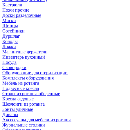
Кастрюли
Ножи прочие
Доски разделочные
Миски
Щипцы
Сотейники
Дуршлаг
Колоды
Ложки
Магнитные держатели
Инвентарь кухонный
Посуда
Сковородки
Оборудование для стерилизации
Комплекты оборудования
Мебель из ротанга
Подвесные кресла
Столы из ротанга обеденные
Кресла садовые
Шезлонги из ротанга
Зонты уличные
Диваны
Аксессуары для мебели из ротанга
Журнальные столики