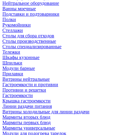
Нейтральное оборудование
Ванны моечные
Подставки и подтоварники
Полки
Рукомойники
Стеллажи
Столы для сбора отходов
Столы производственные
Столы специализированные
Тележки
Шкафы кухонные
Шпильки
Модули барные
Прилавки
Витрины нейтральные
Гастроемкости и противни
Противни и решетки
Гастроемкости
Крышка гастроемкости
Линии раздачи питания
Витрины холодильные для линии раздачи
Мармиты вторых блюд
Мармиты первых блюд
Мармиты универсальные
Модули для подогрева тарелок