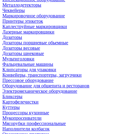
Металлодетекторы
Чеквейеры
Маркировочное оборудование
Принтеры этикеток
Каплеструйные маркировщики
Лазерные маркировщики
Дозаторы
Дозаторы поршневые обьемные
Дозаторы весовые
Дозаторы шнековые
Мультиголовки
Фальцевальные машины
Клипсаторы для упаковки
Конвейеры, транспортеры, загрузчики
Прессовое оборудование
Оборудование для общепита и ресторанов
Электромеханическое оборудование
Бликсеры
Картофелечистки
Куттеры
Процессоры кухонные
Мукопросеиватели
Мясорубки профессиональные
Наполнители колбасок