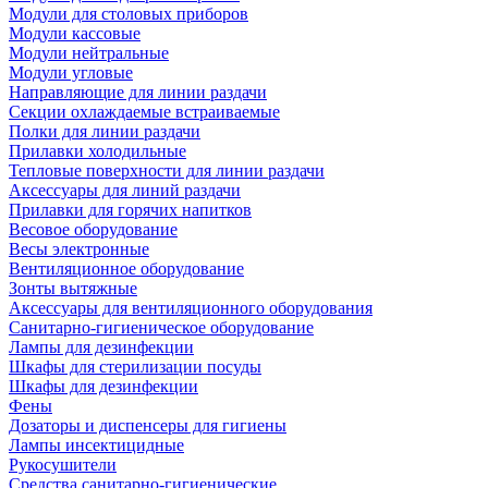
Модули для столовых приборов
Модули кассовые
Модули нейтральные
Модули угловые
Направляющие для линии раздачи
Секции охлаждаемые встраиваемые
Полки для линии раздачи
Прилавки холодильные
Тепловые поверхности для линии раздачи
Аксессуары для линий раздачи
Прилавки для горячих напитков
Весовое оборудование
Весы электронные
Вентиляционное оборудование
Зонты вытяжные
Аксессуары для вентиляционного оборудования
Санитарно-гигиеническое оборудование
Лампы для дезинфекции
Шкафы для стерилизации посуды
Шкафы для дезинфекции
Фены
Дозаторы и диспенсеры для гигиены
Лампы инсектицидные
Рукосушители
Средства санитарно-гигиенические