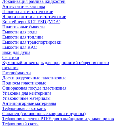
Локализация разлива жидкостей
Антистатическая тара
Паллеты антистатические
Ящики и лотки антистатические
Контейнеры KLT ESD (VDA)
Пластиковые ёмкости
Ёмкости для воды
Ёмкости для топлива
Ёмкости для транспортировки
Ёмкости для КАС
Баки для душа
Септики
Кухонный инвентарь для предприятий общественного
питания
Гастроёмкости
Доски разделочные пластиковые
Подносы пластиковые
Одноразовая посуда пластиковая
Упаковка для кейтеринга
Упаковочные материалы
Антипригарные материалы
Тефлоновая лакоткань
Силапен (силиконовые коврики и рулоны)
Тефлоновые ленты PTFE для запайщиков и упаковщиков
Тефлоновый скотч