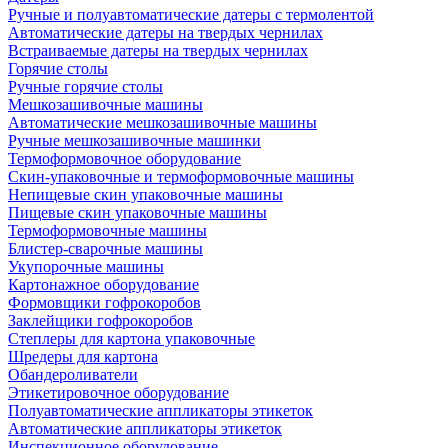
Ручные и полуавтоматические датеры с термолентой
Автоматические датеры на твердых чернилах
Встраиваемые датеры на твердых чернилах
Горячие столы
Ручные горячие столы
Мешкозашивочные машины
Автоматические мешкозашивочные машины
Ручные мешкозашивочные машинки
Термоформовочное оборудование
Скин-упаковочные и термоформовочные машины
Непищевые скин упаковочные машины
Пищевые скин упаковочные машины
Термоформовочные машины
Блистер-сварочные машины
Укупорочные машины
Картонажное оборудование
Формовщики гофрокоробов
Заклейщики гофрокоробов
Степлеры для картона упаковочные
Шредеры для картона
Обандероливатели
Этикетировочное оборудование
Полуавтоматические аппликаторы этикеток
Автоматические аппликаторы этикеток
Инспекционное оборудование