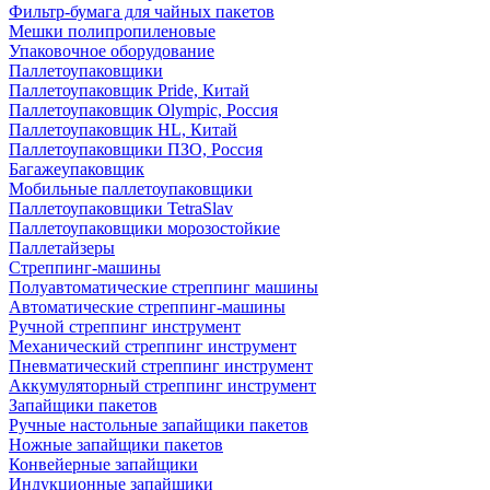
Фильтр-бумага для чайных пакетов
Мешки полипропиленовые
Упаковочное оборудование
Паллетоупаковщики
Паллетоупаковщик Pride, Китай
Паллетоупаковщик Olympic, Россия
Паллетоупаковщик HL, Китай
Паллетоупаковщики ПЗО, Россия
Багажеупаковщик
Мобильные паллетоупаковщики
Паллетоупаковщики TetraSlav
Паллетоупаковщики морозостойкие
Паллетайзеры
Стреппинг-машины
Полуавтоматические стреппинг машины
Автоматические стреппинг-машины
Ручной стреппинг инструмент
Механический стреппинг инструмент
Пневматический стреппинг инструмент
Аккумуляторный стреппинг инструмент
Запайщики пакетов
Ручные настольные запайщики пакетов
Ножные запайщики пакетов
Конвейерные запайщики
Индукционные запайщики