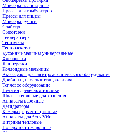
Овощерезки-протирки
Миксеры планетарные
Прессы для гамбургеров
Прессы для пиццы
Миксеры ручные
Слайсеры
Сыротерки
Тендерайзеры
Тестомесы
Тестораскатки
Кухонные машины универсальные
Хлеборезки
Лапшерезки
Коллоидные мельницы
Аксессуары для электромеханического оборудования
Дробилки, измельчители, жернова
Тепловое оборудование
Печи на древесном топливе
Шкафы тепловые для хранения
Аппараты варочные
Дегидраторы
Камеры ферментационные
Аппараты для Sous Vide
Витрины тепловые
Поверхности жарочные