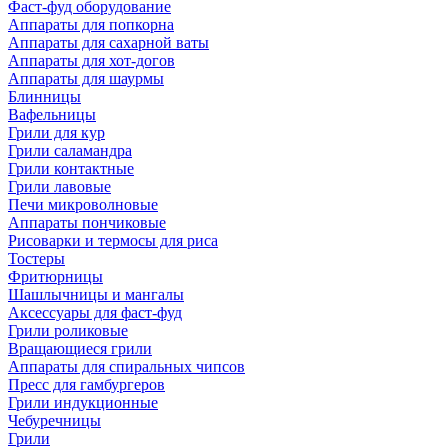
Фаст-фуд оборудование
Аппараты для попкорна
Аппараты для сахарной ваты
Аппараты для хот-догов
Аппараты для шаурмы
Блинницы
Вафельницы
Грили для кур
Грили саламандра
Грили контактные
Грили лавовые
Печи микроволновые
Аппараты пончиковые
Рисоварки и термосы для риса
Тостеры
Фритюрницы
Шашлычницы и мангалы
Аксессуары для фаст-фуд
Грили роликовые
Вращающиеся грили
Аппараты для спиральных чипсов
Пресс для гамбургеров
Грили индукционные
Чебуречницы
Грили