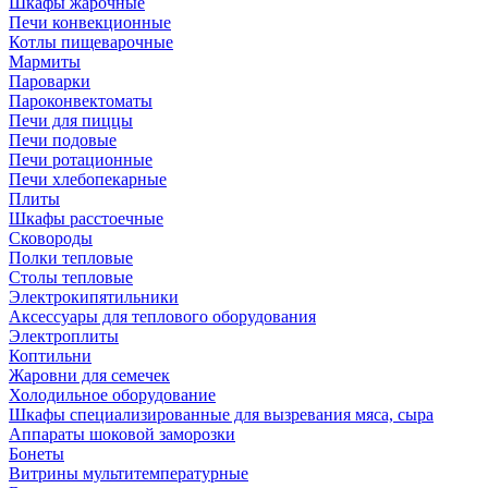
Шкафы жарочные
Печи конвекционные
Котлы пищеварочные
Мармиты
Пароварки
Пароконвектоматы
Печи для пиццы
Печи подовые
Печи ротационные
Печи хлебопекарные
Плиты
Шкафы расстоечные
Сковороды
Полки тепловые
Столы тепловые
Электрокипятильники
Аксессуары для теплового оборудования
Электроплиты
Коптильни
Жаровни для семечек
Холодильное оборудование
Шкафы специализированные для вызревания мяса, сыра
Аппараты шоковой заморозки
Бонеты
Витрины мультитемпературные