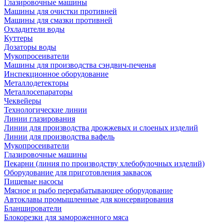
Глазировочные машины
Машины для очистки противней
Машины для смазки противней
Охладители воды
Куттеры
Дозаторы воды
Мукопросеиватели
Машины для производства сэндвич-печенья
Инспекционное оборудование
Металлодетекторы
Металлосепараторы
Чеквейеры
Технологические линии
Линии глазирования
Линии для производства дрожжевых и слоеных изделий
Линии для производства вафель
Мукопросеиватели
Глазировочные машины
Пекарни (линия по производству хлебобулочных изделий)
Оборудование для приготовления заквасок
Пищевые насосы
Мясное и рыбо перерабатывающее оборудование
Автоклавы промышленные для консервирования
Бланширователи
Блокорезки для замороженного мяса