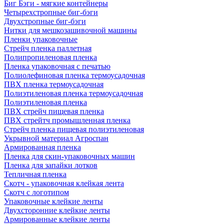
Биг Бэги - мягкие контейнеры
Четырехстропные биг-бэги
Двухстропные биг-бэги
Нитки для мешкозашивочной машины
Пленки упаковочные
Стрейч пленка паллетная
Полипропиленовая пленка
Пленка упаковочная с печатью
Полиолефиновая пленка термоусадочная
ПВХ пленка термоусадочная
Полиэтиленовая пленка термоусадочная
Полиэтиленовая пленка
ПВХ стрейч пищевая пленка
ПВХ стрейтч промышленная пленка
Стрейч пленка пищевая полиэтиленовая
Укрывной материал Агроспан
Армированная пленка
Пленка для скин-упаковочных машин
Пленка для запайки лотков
Тепличная пленка
Скотч - упаковочная клейкая лента
Скотч с логотипом
Упаковочные клейкие ленты
Двухсторонние клейкие ленты
Армированные клейкие ленты