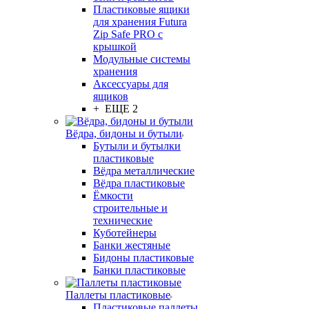
Пластиковые ящики
для хранения Futura
Zip Safe PRO с
крышкой
Модульные системы
хранения
Аксессуары для
ящиков
+ ЕЩЕ 2
Вёдра, бидоны и бутыли
Бутыли и бутылки
пластиковые
Вёдра металлические
Вёдра пластиковые
Ёмкости
строительные и
технические
Куботейнеры
Банки жестяные
Бидоны пластиковые
Банки пластиковые
Паллеты пластиковые
Пластиковые паллеты