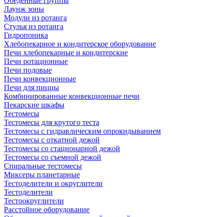
Обеденные группы
Лаунж зоны
Модули из ротанга
Стулья из ротанга
Гидропоника
Хлебопекарное и кондитерское оборудование
Печи хлебопекарные и кондитерские
Печи ротационные
Печи подовые
Печи конвекционные
Печи для пиццы
Комбинированные конвекционные печи
Пекарские шкафы
Тестомесы
Тестомесы для крутого теста
Тестомесы с гидравлическим опрокидыванием
Тестомесы с откатной дежой
Тестомесы со стационарной дежой
Тестомесы со съемной дежой
Спиральные тестомесы
Миксеры планетарные
Тестоделители и округлители
Тестоделители
Тестоокруглители
Расстойное оборудование