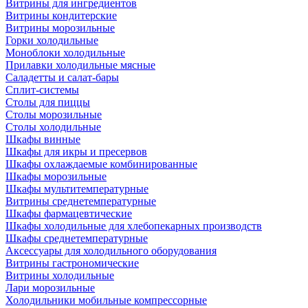
Витрины для ингредиентов
Витрины кондитерские
Витрины морозильные
Горки холодильные
Моноблоки холодильные
Прилавки холодильные мясные
Саладетты и салат-бары
Сплит-системы
Столы для пиццы
Столы морозильные
Столы холодильные
Шкафы винные
Шкафы для икры и пресервов
Шкафы охлаждаемые комбинированные
Шкафы морозильные
Шкафы мультитемпературные
Витрины среднетемпературные
Шкафы фармацевтические
Шкафы холодильные для хлебопекарных производств
Шкафы среднетемпературные
Аксессуары для холодильного оборудования
Витрины гастрономические
Витрины холодильные
Лари морозильные
Холодильники мобильные компрессорные