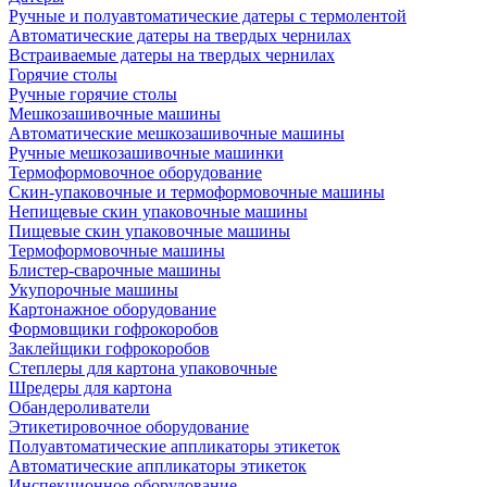
Ручные и полуавтоматические датеры с термолентой
Автоматические датеры на твердых чернилах
Встраиваемые датеры на твердых чернилах
Горячие столы
Ручные горячие столы
Мешкозашивочные машины
Автоматические мешкозашивочные машины
Ручные мешкозашивочные машинки
Термоформовочное оборудование
Скин-упаковочные и термоформовочные машины
Непищевые скин упаковочные машины
Пищевые скин упаковочные машины
Термоформовочные машины
Блистер-сварочные машины
Укупорочные машины
Картонажное оборудование
Формовщики гофрокоробов
Заклейщики гофрокоробов
Степлеры для картона упаковочные
Шредеры для картона
Обандероливатели
Этикетировочное оборудование
Полуавтоматические аппликаторы этикеток
Автоматические аппликаторы этикеток
Инспекционное оборудование