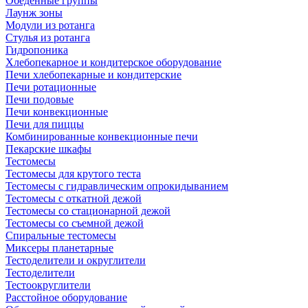
Обеденные группы
Лаунж зоны
Модули из ротанга
Стулья из ротанга
Гидропоника
Хлебопекарное и кондитерское оборудование
Печи хлебопекарные и кондитерские
Печи ротационные
Печи подовые
Печи конвекционные
Печи для пиццы
Комбинированные конвекционные печи
Пекарские шкафы
Тестомесы
Тестомесы для крутого теста
Тестомесы с гидравлическим опрокидыванием
Тестомесы с откатной дежой
Тестомесы со стационарной дежой
Тестомесы со съемной дежой
Спиральные тестомесы
Миксеры планетарные
Тестоделители и округлители
Тестоделители
Тестоокруглители
Расстойное оборудование