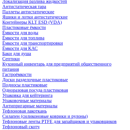
Локализация разлива жидкостей
Антистатическая тара
Паллеты антистатические
Ящики и лотки антистатические
Контейнеры KLT ESD (VDA)
Пластиковые ёмкости
Ёмкости для воды
Ёмкости для топлива
Ёмкости для транспортировки
Ёмкости для КАС
Баки для душа
Септики
Кухонный инвентарь для предприятий общественного
питания
Гастроёмкости
Доски разделочные пластиковые
Подносы пластиковые
Одноразовая посуда пластиковая
Упаковка для кейтеринга
Упаковочные материалы
Антипригарные материалы
Тефлоновая лакоткань
Силапен (силиконовые коврики и рулоны)
Тефлоновые ленты PTFE для запайщиков и упаковщиков
Тефлоновый скотч