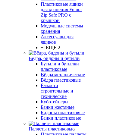
Пластиковые ящики
для хранения Futura
Zip Safe PRO с
крышкой
Модульные системы
хранения
Аксессуары для
ящиков
+ ЕЩЕ 2
Вёдра, бидоны и бутыли
Бутыли и бутылки
пластиковые
Вёдра металлические
Вёдра пластиковые
Ёмкости
строительные и
технические
Куботейнеры
Банки жестяные
Бидоны пластиковые
Банки пластиковые
Паллеты пластиковые
Пластиковые паллеты