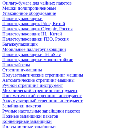
Фильтр-бумага для чайных пакетов
Мешки полипропиленовые
Упаковочное оборудование
Паллетоупаковщики
Паллетоупаковщик Pride, Китай
Паллетоупаковщик Olympic, Россия
Паллетоупаковщик HL, Китай
Паллетоупаковщики ПЗО, Россия
Багажеупаковщик
Мобильные паллетоупаковщики
Паллетоупаковщики TetraSlav
Паллетоупаковщики морозостойкие
Паллетайзеры
Стреппинг-машины
Полуавтоматические стреппинг машины
Автоматические стреппинг-машины
Ручной стреппинг инструмент
Механический стреппинг инструмент
Пневматический стреппинг инструмент
Аккумуляторный стреппинг инструмент
Запайщики пакетов
Ручные настольные запайщики пакетов
Ножные запайщики пакетов
Конвейерные запайщики
Индукционные запайщики