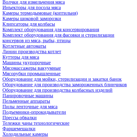
Волчки для измельчения мяса
Инъекторы для посола мяса
Камеры термодымовые (коптильня)
Камеры шоковой заморозки
Клипсаторы для колбасы
Комплект оборудования для консервирования
Комплект оборудования для фасовки и стерилизации
консервов из мяса, рыбы, птицы
Котлетные автоматы
Линии производства котлет
Куттеры для мяса
Машины укупорочные
Мясомассажеры вакуумные
Мясорубки промышленные
Оборудование для мойки, стерилизации и закатки банок
Оборудование для производства замороженных блинчиков
Оборудование для производства колбасных изделий
Панировочные машины
Пельменные аппараты
Пилы ленточные для мяса
Подъемники-опрокидыватели
Прессы обвалки
Тележки чаны технологические
Фаршемешалки
Холодильные камеры