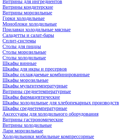
Витрины для ингредиентов
Витрины кондитерские
Витрины морозильные
Горки холодильные
Моноблоки холодильные
Прилавки холодильные мясные
Саладетты и салат-бары
Сплит-системы
Столы для пиццы
Столы морозильные
Столы холодильные
Шкафы винные
Шкафы для икры и пресервов
Шкафы охлаждаемые комбинированные
Шкафы морозильные
Шкафы мультитемпературные
Витрины среднетемпературные
Шкафы фармацевтические
Шкафы холодильные для хлебопекарных производств
Шкафы среднетемпературные
Аксессуары для холодильного оборудования
Витрины гастрономические
Витрины холодильные
Лари морозильные
Холодильники мобильные компрессорные