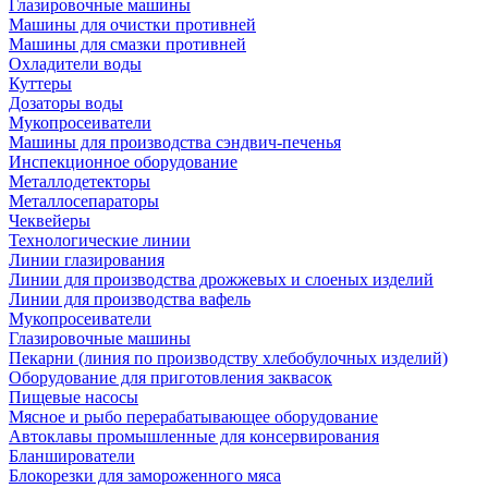
Глазировочные машины
Машины для очистки противней
Машины для смазки противней
Охладители воды
Куттеры
Дозаторы воды
Мукопросеиватели
Машины для производства сэндвич-печенья
Инспекционное оборудование
Металлодетекторы
Металлосепараторы
Чеквейеры
Технологические линии
Линии глазирования
Линии для производства дрожжевых и слоеных изделий
Линии для производства вафель
Мукопросеиватели
Глазировочные машины
Пекарни (линия по производству хлебобулочных изделий)
Оборудование для приготовления заквасок
Пищевые насосы
Мясное и рыбо перерабатывающее оборудование
Автоклавы промышленные для консервирования
Бланширователи
Блокорезки для замороженного мяса