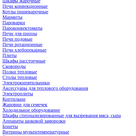
Шкафы жарочные
Печи конвекционные
Котлы пищеварочные
Мармиты
Пароварки
Пароконвектоматы
Печи для пиццы
Печи подовые
Печи ротационные
Печи хлебопекарные
Плиты
Шкафы расстоечные
Сковороды
Полки тепловые
Столы тепловые
Электрокипятильники
Аксессуары для теплового оборудования
Электроплиты
Коптильни
Жаровни для семечек
Холодильное оборудование
Шкафы специализированные для вызревания мяса, сыра
Аппараты шоковой заморозки
Бонеты
Витрины мультитемпературные