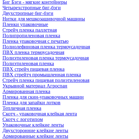
Биг Бэги - мягкие контейнеры
Четырехстропные биг-бэги
Двухстропные биг-бэги
Нитки для мешкозашивочной машины
Пленки упаковочные
Стрейч пленка паллетная
Полипропиленовая пленка
Пленка упаковочная с печатью
Полиолефиновая пленка термоусадочная
ПВХ пленка термоусадочная
Полиэтиленовая пленка термоусадочная
Полиэтиленовая пленка
ПВХ стрейч пищевая пленка
ПВХ стрейтч промышленная пленка
Стрейч пленка пищевая полиэтиленовая
Укрывной материал Агроспан
Армированная пленка
Пленка для скин-упаковочных машин
Пленка для запайки лотков
Тепличная пленка
Скотч - упаковочная клейкая лента
Скотч с логотипом
Упаковочные клейкие ленты
Двухсторонние клейкие ленты
Армированные клейкие ленты