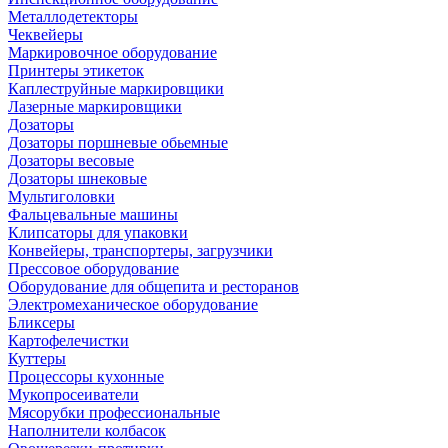
Металлодетекторы
Чеквейеры
Маркировочное оборудование
Принтеры этикеток
Каплеструйные маркировщики
Лазерные маркировщики
Дозаторы
Дозаторы поршневые обьемные
Дозаторы весовые
Дозаторы шнековые
Мультиголовки
Фальцевальные машины
Клипсаторы для упаковки
Конвейеры, транспортеры, загрузчики
Прессовое оборудование
Оборудование для общепита и ресторанов
Электромеханическое оборудование
Бликсеры
Картофелечистки
Куттеры
Процессоры кухонные
Мукопросеиватели
Мясорубки профессиональные
Наполнители колбасок