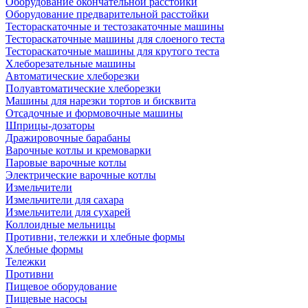
Оборудование окончательной расстойки
Оборудование предварительной расстойки
Тестораскаточные и тестозакаточные машины
Тестораскаточные машины для слоеного теста
Тестораскаточные машины для крутого теста
Хлеборезательные машины
Автоматические хлеборезки
Полуавтоматические хлеборезки
Машины для нарезки тортов и бисквита
Отсадочные и формовочные машины
Шприцы-дозаторы
Дражировочные барабаны
Варочные котлы и кремоварки
Паровые варочные котлы
Электрические варочные котлы
Измельчители
Измельчители для сахара
Измельчители для сухарей
Коллоидные мельницы
Противни, тележки и хлебные формы
Хлебные формы
Тележки
Противни
Пищевое оборудование
Пищевые насосы