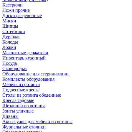
Кастрюли
Ножи прочие
Доски разделочные
Миски
Щипцы
Сотейники
Дуршлаг
Колоды
Ложки
Магнитные держатели
Инвентарь кухонный
Посуда
Сковородки
Оборудование для стерилизации
Комплекты оборудования
Мебель из ротанга
Подвесные кресла
Столы из ротанга обеденные
Кресла садовые
Шезлонги из ротанга
Зонты уличные
Диваны
Аксессуары для мебели из ротанга
Журнальные столики