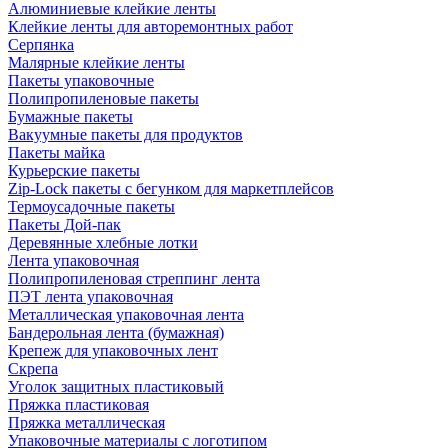
Алюминиевые клейкие ленты
Клейкие ленты для авторемонтных работ
Серпянка
Малярные клейкие ленты
Пакеты упаковочные
Полипропиленовые пакеты
Бумажные пакеты
Вакуумные пакеты для продуктов
Пакеты майка
Курьерские пакеты
Zip-Lock пакеты с бегунком для маркетплейсов
Термоусадочные пакеты
Пакеты Дой-пак
Деревянные хлебные лотки
Лента упаковочная
Полипропиленовая стреппинг лента
ПЭТ лента упаковочная
Металлическая упаковочная лента
Бандерольная лента (бумажная)
Крепеж для упаковочных лент
Скрепа
Уголок защитных пластиковый
Пряжка пластиковая
Пряжка металлическая
Упаковочные материалы с логотипом