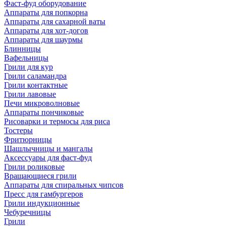
Фаст-фуд оборудование
Аппараты для попкорна
Аппараты для сахарной ваты
Аппараты для хот-догов
Аппараты для шаурмы
Блинницы
Вафельницы
Грили для кур
Грили саламандра
Грили контактные
Грили лавовые
Печи микроволновые
Аппараты пончиковые
Рисоварки и термосы для риса
Тостеры
Фритюрницы
Шашлычницы и мангалы
Аксессуары для фаст-фуд
Грили роликовые
Вращающиеся грили
Аппараты для спиральных чипсов
Пресс для гамбургеров
Грили индукционные
Чебуречницы
Грили