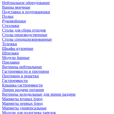
Нейтральное оборудование
Ванны моечные
Подставки и подтоварники
Полки
Рукомойники
Стеллажи
Столы для сбора отходов
Столы производственные
Столы специализированные
Тележки
Шкафы кухонные
Шпильки
Модули барные
Прилавки
Витрины нейтральные
Гастроемкости и противни
Противни и решетки
Гастроемкости
Крышка гастроемкости
Линии раздачи питания
Витрины холодильные для линии раздачи
Мармиты вторых блюд
Мармиты первых блюд
Мармиты универсальные
Модули для подогрева тарелок