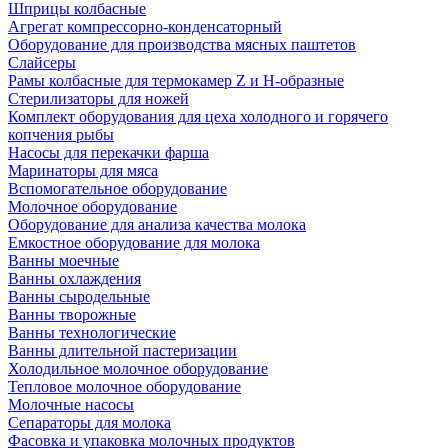
Шприцы колбасные
Агрегат компрессорно-конденсаторный
Оборудование для производства мясных паштетов
Слайсеры
Рамы колбасные для термокамер Z и H-образные
Стерилизаторы для ножей
Комплект оборудования для цеха холодного и горячего
копчения рыбы
Насосы для перекачки фарша
Маринаторы для мяса
Вспомогательное оборудование
Молочное оборудование
Оборудование для анализа качества молока
Емкостное оборудование для молока
Ванны моечные
Ванны охлаждения
Ванны сыродельные
Ванны творожные
Ванны технологические
Ванны длительной пастеризации
Холодильное молочное оборудование
Тепловое молочное оборудование
Молочные насосы
Сепараторы для молока
Фасовка и упаковка молочных продуктов