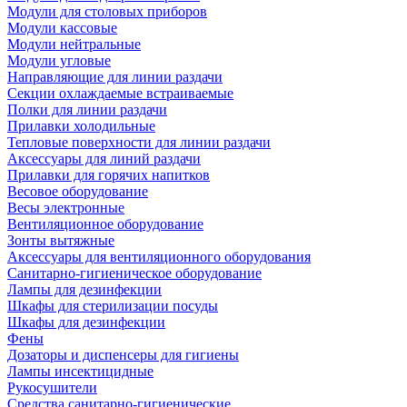
Модули для столовых приборов
Модули кассовые
Модули нейтральные
Модули угловые
Направляющие для линии раздачи
Секции охлаждаемые встраиваемые
Полки для линии раздачи
Прилавки холодильные
Тепловые поверхности для линии раздачи
Аксессуары для линий раздачи
Прилавки для горячих напитков
Весовое оборудование
Весы электронные
Вентиляционное оборудование
Зонты вытяжные
Аксессуары для вентиляционного оборудования
Санитарно-гигиеническое оборудование
Лампы для дезинфекции
Шкафы для стерилизации посуды
Шкафы для дезинфекции
Фены
Дозаторы и диспенсеры для гигиены
Лампы инсектицидные
Рукосушители
Средства санитарно-гигиенические