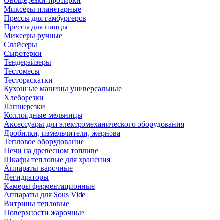
Овощерезки-протирки
Миксеры планетарные
Прессы для гамбургеров
Прессы для пиццы
Миксеры ручные
Слайсеры
Сыротерки
Тендерайзеры
Тестомесы
Тестораскатки
Кухонные машины универсальные
Хлеборезки
Лапшерезки
Коллоидные мельницы
Аксессуары для электромеханического оборудования
Дробилки, измельчители, жернова
Тепловое оборудование
Печи на древесном топливе
Шкафы тепловые для хранения
Аппараты варочные
Дегидраторы
Камеры ферментационные
Аппараты для Sous Vide
Витрины тепловые
Поверхности жарочные