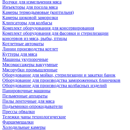
Волчки для измельчения мяса
Инъекторы для посола мяса
Камеры термодымовые (коптильня)
Камеры шоковой заморозки
Клипсаторы для колбасы
Комплект оборудования для консервирования
Комплект оборудования для фасовки и стерилизации
консервов из мяса, рыбы, птицы
Котлетные автоматы
Линии производства котлет
Куттеры для мяса
Машины укупорочные
Мясомассажеры вакуумные
Мясорубки промышленные
Оборудование для мойки, стерилизации и закатки банок
Оборудование для производства замороженных блинчиков
Оборудование для производства колбасных изделий
Панировочные машины
Пельменные аппараты
Пилы ленточные для мяса
Подъемники-опрокидыватели
Прессы обвалки
Тележки чаны технологические
Фаршемешалки
Холодильные камеры