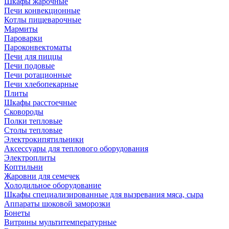
Шкафы жарочные
Печи конвекционные
Котлы пищеварочные
Мармиты
Пароварки
Пароконвектоматы
Печи для пиццы
Печи подовые
Печи ротационные
Печи хлебопекарные
Плиты
Шкафы расстоечные
Сковороды
Полки тепловые
Столы тепловые
Электрокипятильники
Аксессуары для теплового оборудования
Электроплиты
Коптильни
Жаровни для семечек
Холодильное оборудование
Шкафы специализированные для вызревания мяса, сыра
Аппараты шоковой заморозки
Бонеты
Витрины мультитемпературные