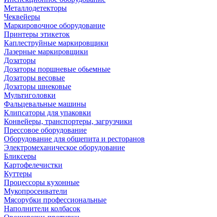
Металлодетекторы
Чеквейеры
Маркировочное оборудование
Принтеры этикеток
Каплеструйные маркировщики
Лазерные маркировщики
Дозаторы
Дозаторы поршневые обьемные
Дозаторы весовые
Дозаторы шнековые
Мультиголовки
Фальцевальные машины
Клипсаторы для упаковки
Конвейеры, транспортеры, загрузчики
Прессовое оборудование
Оборудование для общепита и ресторанов
Электромеханическое оборудование
Бликсеры
Картофелечистки
Куттеры
Процессоры кухонные
Мукопросеиватели
Мясорубки профессиональные
Наполнители колбасок