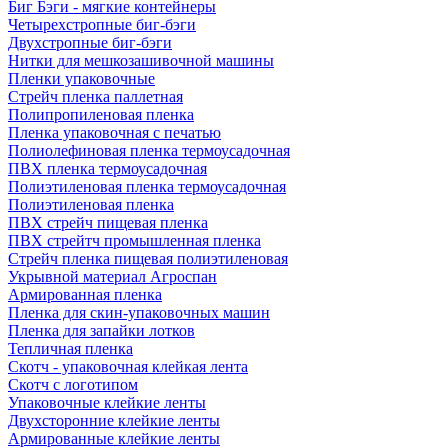
Биг Бэги - мягкие контейнеры
Четырехстропные биг-бэги
Двухстропные биг-бэги
Нитки для мешкозашивочной машины
Пленки упаковочные
Стрейч пленка паллетная
Полипропиленовая пленка
Пленка упаковочная с печатью
Полиолефиновая пленка термоусадочная
ПВХ пленка термоусадочная
Полиэтиленовая пленка термоусадочная
Полиэтиленовая пленка
ПВХ стрейч пищевая пленка
ПВХ стрейтч промышленная пленка
Стрейч пленка пищевая полиэтиленовая
Укрывной материал Агроспан
Армированная пленка
Пленка для скин-упаковочных машин
Пленка для запайки лотков
Тепличная пленка
Скотч - упаковочная клейкая лента
Скотч с логотипом
Упаковочные клейкие ленты
Двухсторонние клейкие ленты
Армированные клейкие ленты