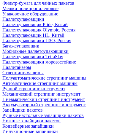
Фильтр-бумага для чайных пакетов
Мешки полипропиленовые
Упаковочное оборудование
Паллетоупаковщики
Паллетоупаковщик Pride, Китай
Паллетоупаковщик Olympic, Россия
Паллетоупаковщик HL, Китай
Паллетоупаковщики ПЗО, Россия
Багажеупаковщик
Мобильные паллетоупаковщики
Паллетоупаковщики TetraSlav
Паллетоупаковщики морозостойкие
Паллетайзеры
Стреппинг-машины
Полуавтоматические стреппинг машины
Автоматические стреппинг-машины
Ручной стреппинг инструмент
Механический стреппинг инструмент
Пневматический стреппинг инструмент
Аккумуляторный стреппинг инструмент
Запайщики пакетов
Ручные настольные запайщики пакетов
Ножные запайщики пакетов
Конвейерные запайщики
Индукционные запайщики