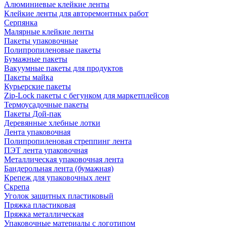
Алюминиевые клейкие ленты
Клейкие ленты для авторемонтных работ
Серпянка
Малярные клейкие ленты
Пакеты упаковочные
Полипропиленовые пакеты
Бумажные пакеты
Вакуумные пакеты для продуктов
Пакеты майка
Курьерские пакеты
Zip-Lock пакеты с бегунком для маркетплейсов
Термоусадочные пакеты
Пакеты Дой-пак
Деревянные хлебные лотки
Лента упаковочная
Полипропиленовая стреппинг лента
ПЭТ лента упаковочная
Металлическая упаковочная лента
Бандерольная лента (бумажная)
Крепеж для упаковочных лент
Скрепа
Уголок защитных пластиковый
Пряжка пластиковая
Пряжка металлическая
Упаковочные материалы с логотипом