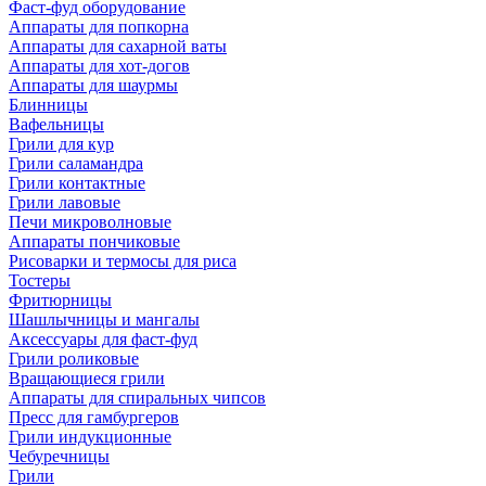
Фаст-фуд оборудование
Аппараты для попкорна
Аппараты для сахарной ваты
Аппараты для хот-догов
Аппараты для шаурмы
Блинницы
Вафельницы
Грили для кур
Грили саламандра
Грили контактные
Грили лавовые
Печи микроволновые
Аппараты пончиковые
Рисоварки и термосы для риса
Тостеры
Фритюрницы
Шашлычницы и мангалы
Аксессуары для фаст-фуд
Грили роликовые
Вращающиеся грили
Аппараты для спиральных чипсов
Пресс для гамбургеров
Грили индукционные
Чебуречницы
Грили