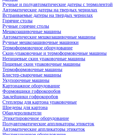
Ручные и полуавтоматические датеры с термолентой
Автоматические датеры на твердых чернилах
Встраиваемые датеры на твердых чернилах
Горячие столы
Ручные горячие столы
Мешкозашивочные машины
Автоматические мешкозашивочные машины
Ручные мешкозашивочные машинки
Термоформовочное оборудование
Скин-упаковочные и термоформовочные машины
Непищевые скин упаковочные машины
Пищевые скин упаковочные машины
Термоформовочные машины
Блистер-сварочные машины
Укупорочные машины
Картонажное оборудование
Формовщики гофрокоробов
Заклейщики гофрокоробов
Степлеры для картона упаковочные
Шредеры для картона
Обандероливатели
Этикетировочное оборудование
Полуавтоматические аппликаторы этикеток
Автоматические аппликаторы этикеток
Инспекционное оборудование