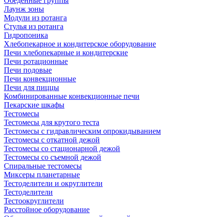
Обеденные группы
Лаунж зоны
Модули из ротанга
Стулья из ротанга
Гидропоника
Хлебопекарное и кондитерское оборудование
Печи хлебопекарные и кондитерские
Печи ротационные
Печи подовые
Печи конвекционные
Печи для пиццы
Комбинированные конвекционные печи
Пекарские шкафы
Тестомесы
Тестомесы для крутого теста
Тестомесы с гидравлическим опрокидыванием
Тестомесы с откатной дежой
Тестомесы со стационарной дежой
Тестомесы со съемной дежой
Спиральные тестомесы
Миксеры планетарные
Тестоделители и округлители
Тестоделители
Тестоокруглители
Расстойное оборудование