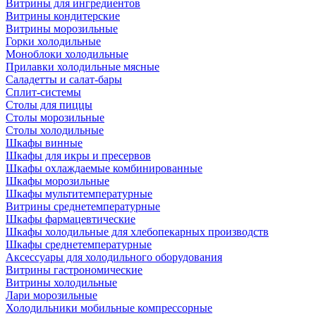
Витрины для ингредиентов
Витрины кондитерские
Витрины морозильные
Горки холодильные
Моноблоки холодильные
Прилавки холодильные мясные
Саладетты и салат-бары
Сплит-системы
Столы для пиццы
Столы морозильные
Столы холодильные
Шкафы винные
Шкафы для икры и пресервов
Шкафы охлаждаемые комбинированные
Шкафы морозильные
Шкафы мультитемпературные
Витрины среднетемпературные
Шкафы фармацевтические
Шкафы холодильные для хлебопекарных производств
Шкафы среднетемпературные
Аксессуары для холодильного оборудования
Витрины гастрономические
Витрины холодильные
Лари морозильные
Холодильники мобильные компрессорные