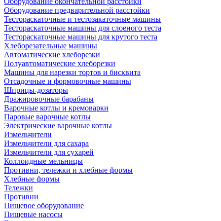
Оборудование окончательной расстойки
Оборудование предварительной расстойки
Тестораскаточные и тестозакаточные машины
Тестораскаточные машины для слоеного теста
Тестораскаточные машины для крутого теста
Хлеборезательные машины
Автоматические хлеборезки
Полуавтоматические хлеборезки
Машины для нарезки тортов и бисквита
Отсадочные и формовочные машины
Шприцы-дозаторы
Дражировочные барабаны
Варочные котлы и кремоварки
Паровые варочные котлы
Электрические варочные котлы
Измельчители
Измельчители для сахара
Измельчители для сухарей
Коллоидные мельницы
Противни, тележки и хлебные формы
Хлебные формы
Тележки
Противни
Пищевое оборудование
Пищевые насосы