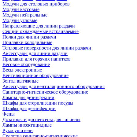
Модули для столовых приборов
Модули кассовые
Модули нейтральные
Модули угловые
Направляющие для линии раздачи
Секции охлаждаемые встраиваемые
Полки для линии раздачи
Прилавки холодильные
Тепловые поверхности для линии раздачи
Аксессуары для линий раздачи
Прилавки для горячих напитков
Весовое оборудование
Весы электронные
Вентиляционное оборудование
Зонты вытяжные
Аксессуары для вентиляционного оборудования
Санитарно-гигиеническое оборудование
Лампы для дезинфекции
Шкафы для стерилизации посуды
Шкафы для дезинфекции
Фены
Дозаторы и диспенсеры для гигиены
Лампы инсектицидные
Рукосушители
Средства санитарно-гигиенические