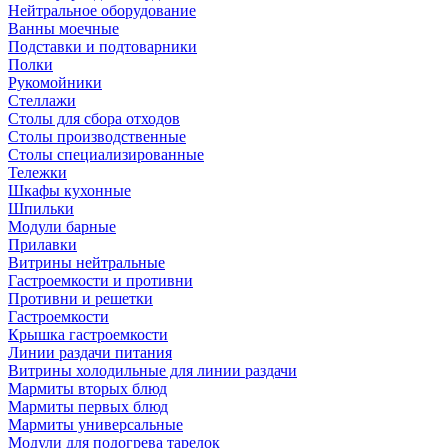
Нейтральное оборудование
Ванны моечные
Подставки и подтоварники
Полки
Рукомойники
Стеллажи
Столы для сбора отходов
Столы производственные
Столы специализированные
Тележки
Шкафы кухонные
Шпильки
Модули барные
Прилавки
Витрины нейтральные
Гастроемкости и противни
Противни и решетки
Гастроемкости
Крышка гастроемкости
Линии раздачи питания
Витрины холодильные для линии раздачи
Мармиты вторых блюд
Мармиты первых блюд
Мармиты универсальные
Модули для подогрева тарелок