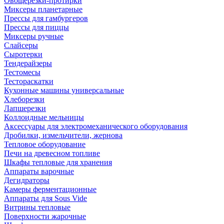
Овощерезки-протирки
Миксеры планетарные
Прессы для гамбургеров
Прессы для пиццы
Миксеры ручные
Слайсеры
Сыротерки
Тендерайзеры
Тестомесы
Тестораскатки
Кухонные машины универсальные
Хлеборезки
Лапшерезки
Коллоидные мельницы
Аксессуары для электромеханического оборудования
Дробилки, измельчители, жернова
Тепловое оборудование
Печи на древесном топливе
Шкафы тепловые для хранения
Аппараты варочные
Дегидраторы
Камеры ферментационные
Аппараты для Sous Vide
Витрины тепловые
Поверхности жарочные