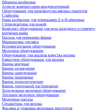
Шприцы колбасные
Агрегат компрессорно-конденсаторный
Оборудование для производства мясных паштетов
Слайсеры
Рамы колбасные для термокамер Z и H-образные
Стерилизаторы для ножей
Комплект оборудования для цеха холодного и горячего
копчения рыбы
Насосы для перекачки фарша
Маринаторы для мяса
Вспомогательное оборудование
Молочное оборудование
Оборудование для анализа качества молока
Емкостное оборудование для молока
Ванны моечные
Ванны охлаждения
Ванны сыродельные
Ванны творожные
Ванны технологические
Ванны длительной пастеризации
Холодильное молочное оборудование
Тепловое молочное оборудование
Молочные насосы
Сепараторы для молока
Фасовка и упаковка молочных продуктов