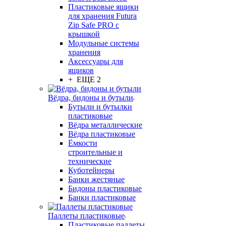
Пластиковые ящики
для хранения Futura
Zip Safe PRO с
крышкой
Модульные системы
хранения
Аксессуары для
ящиков
+ ЕЩЕ 2
Вёдра, бидоны и бутыли
Бутыли и бутылки
пластиковые
Вёдра металлические
Вёдра пластиковые
Ёмкости
строительные и
технические
Куботейнеры
Банки жестяные
Бидоны пластиковые
Банки пластиковые
Паллеты пластиковые
Пластиковые паллеты