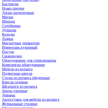
Кастрюли
Ножи прочие
Доски разделочные
Миски
Щипцы
Сотейники
Дуршлаг
Колоды
Ложки
Магнитные держатели
Инвентарь кухонный
Посуда
Сковородки
Оборудование для стерилизации
Комплекты оборудования
Мебель из ротанга
Подвесные кресла
Столы из ротанга обеденные
Кресла садовые
Шезлонги из ротанга
Зонты уличные
Диваны
Аксессуары для мебели из ротанга
Журнальные столики