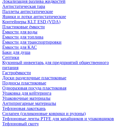
Локализация разлива жидкостей
Антистатическая тара
Паллеты антистатические
Ящики и лотки антистатические
Контейнеры KLT ESD (VDA)
Пластиковые ёмкости
Ёмкости для воды
Ёмкости для топлива
Ёмкости для транспортировки
Ёмкости для КАС
Баки для душа
Септики
Кухонный инвентарь для предприятий общественного
питания
Гастроёмкости
Доски разделочные пластиковые
Подносы пластиковые
Одноразовая посуда пластиковая
Упаковка для кейтеринга
Упаковочные материалы
Антипригарные материалы
Тефлоновая лакоткань
Силапен (силиконовые коврики и рулоны)
Тефлоновые ленты PTFE для запайщиков и упаковщиков
Тефлоновый скотч