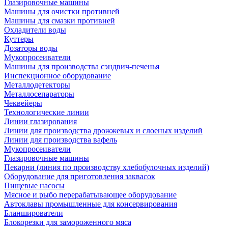
Глазировочные машины
Машины для очистки противней
Машины для смазки противней
Охладители воды
Куттеры
Дозаторы воды
Мукопросеиватели
Машины для производства сэндвич-печенья
Инспекционное оборудование
Металлодетекторы
Металлосепараторы
Чеквейеры
Технологические линии
Линии глазирования
Линии для производства дрожжевых и слоеных изделий
Линии для производства вафель
Мукопросеиватели
Глазировочные машины
Пекарни (линия по производству хлебобулочных изделий)
Оборудование для приготовления заквасок
Пищевые насосы
Мясное и рыбо перерабатывающее оборудование
Автоклавы промышленные для консервирования
Бланширователи
Блокорезки для замороженного мяса