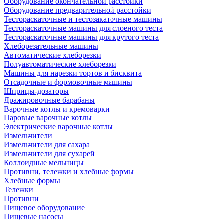
Оборудование окончательной расстойки
Оборудование предварительной расстойки
Тестораскаточные и тестозакаточные машины
Тестораскаточные машины для слоеного теста
Тестораскаточные машины для крутого теста
Хлеборезательные машины
Автоматические хлеборезки
Полуавтоматические хлеборезки
Машины для нарезки тортов и бисквита
Отсадочные и формовочные машины
Шприцы-дозаторы
Дражировочные барабаны
Варочные котлы и кремоварки
Паровые варочные котлы
Электрические варочные котлы
Измельчители
Измельчители для сахара
Измельчители для сухарей
Коллоидные мельницы
Противни, тележки и хлебные формы
Хлебные формы
Тележки
Противни
Пищевое оборудование
Пищевые насосы