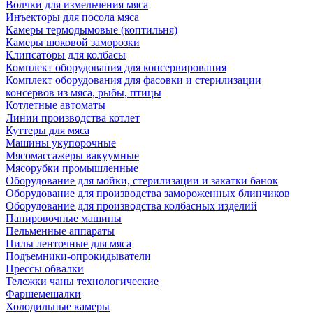
Волчки для измельчения мяса
Инъекторы для посола мяса
Камеры термодымовые (коптильня)
Камеры шоковой заморозки
Клипсаторы для колбасы
Комплект оборудования для консервирования
Комплект оборудования для фасовки и стерилизации
консервов из мяса, рыбы, птицы
Котлетные автоматы
Линии производства котлет
Куттеры для мяса
Машины укупорочные
Мясомассажеры вакуумные
Мясорубки промышленные
Оборудование для мойки, стерилизации и закатки банок
Оборудование для производства замороженных блинчиков
Оборудование для производства колбасных изделий
Панировочные машины
Пельменные аппараты
Пилы ленточные для мяса
Подъемники-опрокидыватели
Прессы обвалки
Тележки чаны технологические
Фаршемешалки
Холодильные камеры