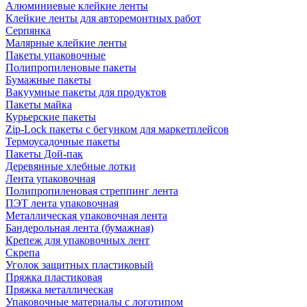
Алюминиевые клейкие ленты
Клейкие ленты для авторемонтных работ
Серпянка
Малярные клейкие ленты
Пакеты упаковочные
Полипропиленовые пакеты
Бумажные пакеты
Вакуумные пакеты для продуктов
Пакеты майка
Курьерские пакеты
Zip-Lock пакеты с бегунком для маркетплейсов
Термоусадочные пакеты
Пакеты Дой-пак
Деревянные хлебные лотки
Лента упаковочная
Полипропиленовая стреппинг лента
ПЭТ лента упаковочная
Металлическая упаковочная лента
Бандерольная лента (бумажная)
Крепеж для упаковочных лент
Скрепа
Уголок защитных пластиковый
Пряжка пластиковая
Пряжка металлическая
Упаковочные материалы с логотипом