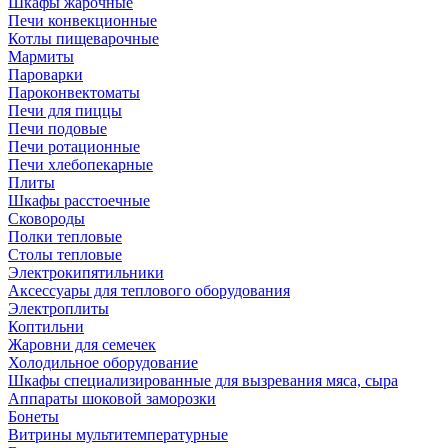
Шкафы жарочные
Печи конвекционные
Котлы пищеварочные
Мармиты
Пароварки
Пароконвектоматы
Печи для пиццы
Печи подовые
Печи ротационные
Печи хлебопекарные
Плиты
Шкафы расстоечные
Сковороды
Полки тепловые
Столы тепловые
Электрокипятильники
Аксессуары для теплового оборудования
Электроплиты
Коптильни
Жаровни для семечек
Холодильное оборудование
Шкафы специализированные для вызревания мяса, сыра
Аппараты шоковой заморозки
Бонеты
Витрины мультитемпературные