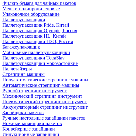
Фильтр-бумага для чайных пакетов
Мешки полипропиленовые
Упаковочное оборудование
Паллетоупаковщики
Паллетоупаковщик Pride, Китай
Паллетоупаковщик Olympic, Россия
Паллетоупаковщик HL, Китай
Паллетоупаковщики ПЗО, Россия
Багажеупаковщик
Мобильные паллетоупаковщики
Паллетоупаковщики TetraSlav
Паллетоупаковщики морозостойкие
Паллетайзеры
Стреппинг-машины
Полуавтоматические стреппинг машины
Автоматические стреппинг-машины
Ручной стреппинг инструмент
Механический стреппинг инструмент
Пневматический стреппинг инструмент
Аккумуляторный стреппинг инструмент
Запайщики пакетов
Ручные настольные запайщики пакетов
Ножные запайщики пакетов
Конвейерные запайщики
Индукционные запайщики