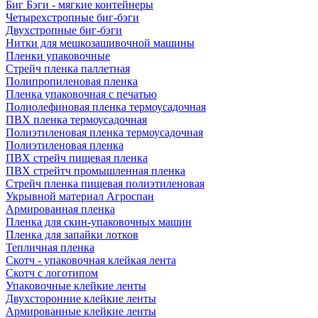
Биг Бэги - мягкие контейнеры
Четырехстропные биг-бэги
Двухстропные биг-бэги
Нитки для мешкозашивочной машины
Пленки упаковочные
Стрейч пленка паллетная
Полипропиленовая пленка
Пленка упаковочная с печатью
Полиолефиновая пленка термоусадочная
ПВХ пленка термоусадочная
Полиэтиленовая пленка термоусадочная
Полиэтиленовая пленка
ПВХ стрейч пищевая пленка
ПВХ стрейтч промышленная пленка
Стрейч пленка пищевая полиэтиленовая
Укрывной материал Агроспан
Армированная пленка
Пленка для скин-упаковочных машин
Пленка для запайки лотков
Тепличная пленка
Скотч - упаковочная клейкая лента
Скотч с логотипом
Упаковочные клейкие ленты
Двухсторонние клейкие ленты
Армированные клейкие ленты