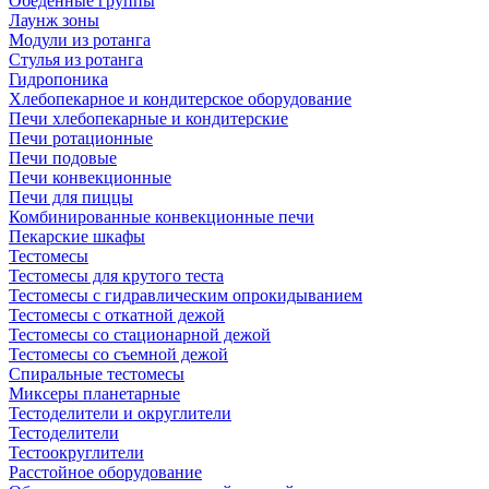
Обеденные группы
Лаунж зоны
Модули из ротанга
Стулья из ротанга
Гидропоника
Хлебопекарное и кондитерское оборудование
Печи хлебопекарные и кондитерские
Печи ротационные
Печи подовые
Печи конвекционные
Печи для пиццы
Комбинированные конвекционные печи
Пекарские шкафы
Тестомесы
Тестомесы для крутого теста
Тестомесы с гидравлическим опрокидыванием
Тестомесы с откатной дежой
Тестомесы со стационарной дежой
Тестомесы со съемной дежой
Спиральные тестомесы
Миксеры планетарные
Тестоделители и округлители
Тестоделители
Тестоокруглители
Расстойное оборудование