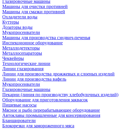
Глазировочные машины
Машины для очистки противней
Машины для смазки противней
Охладители воды
Куттеры
Дозаторы воды
Мукопросеиватели
Машины для производства сэндвич-печенья
Инспекционное оборудование
Металлодетекторы
Металлосепараторы
Чеквейеры
Технологические линии
Линии глазирования
Линии для производства дрожжевых и слоеных изделий
Линии для производства вафель
Мукопросеиватели
Глазировочные машины
Пекарни (линия по производству хлебобулочных изделий)
Оборудование для приготовления заквасок
Пищевые насосы
Мясное и рыбо перерабатывающее оборудование
Автоклавы промышленные для консервирования
Бланширователи
Блокорезки для замороженного мяса