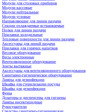
Модули для столовых приборов
Модули кассовые
Модули нейтральные
Модули угловые
Направляющие для линии раздачи
Секции охлаждаемые встраиваемые
Полки для линии раздачи
Прилавки холодильные
Тепловые поверхности для линии раздачи
Аксессуары для линий раздачи
Прилавки для горячих напитков
Весовое оборудование
Весы электронные
Вентиляционное оборудование
Зонты вытяжные
Аксессуары для вентиляционного оборудования
Санитарно-гигиеническое оборудование
Лампы для дезинфекции
Шкафы для стерилизации посуды
Шкафы для дезинфекции
Фены
Дозаторы и диспенсеры для гигиены
Лампы инсектицидные
Рукосушители
Средства санитарно-гигиенические