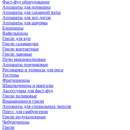
Фаст-фуд оборудование
Аппараты для попкорна
Аппараты для сахарной ваты
Аппараты для хот-догов
Аппараты для шаурмы
Блинницы
Вафельницы
Грили для кур
Грили саламандра
Грили контактные
Грили лавовые
Печи микроволновые
Аппараты пончиковые
Рисоварки и термосы для риса
Тостеры
Фритюрницы
Шашлычницы и мангалы
Аксессуары для фаст-фуд
Грили роликовые
Вращающиеся грили
Аппараты для спиральных чипсов
Пресс для гамбургеров
Грили индукционные
Чебуречницы
Грили