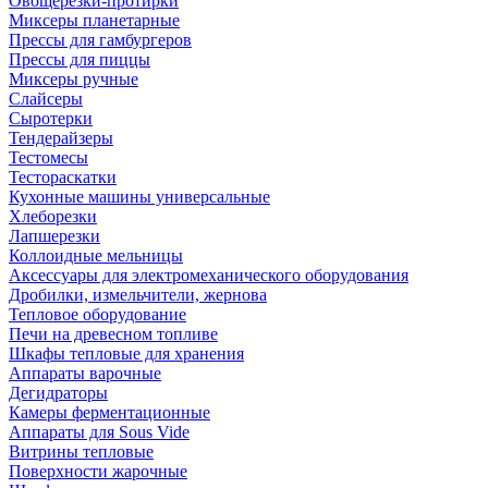
Овощерезки-протирки
Миксеры планетарные
Прессы для гамбургеров
Прессы для пиццы
Миксеры ручные
Слайсеры
Сыротерки
Тендерайзеры
Тестомесы
Тестораскатки
Кухонные машины универсальные
Хлеборезки
Лапшерезки
Коллоидные мельницы
Аксессуары для электромеханического оборудования
Дробилки, измельчители, жернова
Тепловое оборудование
Печи на древесном топливе
Шкафы тепловые для хранения
Аппараты варочные
Дегидраторы
Камеры ферментационные
Аппараты для Sous Vide
Витрины тепловые
Поверхности жарочные