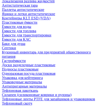
Локализация разлива жидкостей
Антистатическая тара
Паллеты антистатические
Ящики и лотки антистатические
Контейнеры KLT ESD (VDA)
Пластиковые ёмкости
Ёмкости для воды
Ёмкости для топлива
Ёмкости для транспортировки
Ёмкости для КАС
Баки для душа
Септики
Кухонный инвентарь для предприятий общественного
питания
Гастроёмкости
Доски разделочные пластиковые
Подносы пластиковые
Одноразовая посуда пластиковая
Упаковка для кейтеринга
Упаковочные материалы
Антипригарные материалы
Тефлоновая лакоткань
Силапен (силиконовые коврики и рулоны)
Тефлоновые ленты PTFE для запайщиков и упаковщиков
Тефлоновый скотч