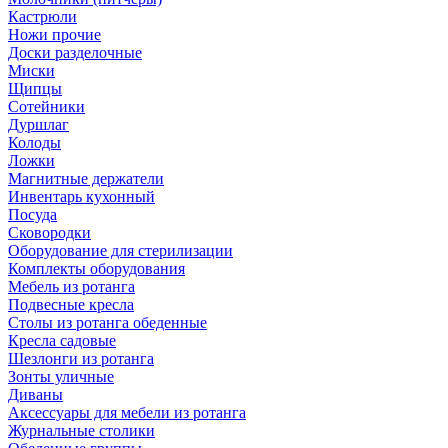
Кастрюли
Ножи прочие
Доски разделочные
Миски
Щипцы
Сотейники
Дуршлаг
Колоды
Ложки
Магнитные держатели
Инвентарь кухонный
Посуда
Сковородки
Оборудование для стерилизации
Комплекты оборудования
Мебель из ротанга
Подвесные кресла
Столы из ротанга обеденные
Кресла садовые
Шезлонги из ротанга
Зонты уличные
Диваны
Аксессуары для мебели из ротанга
Журнальные столики