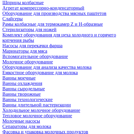
Шприцы колбасные
Агрегат компрессорно-конденсаторный
Оборудование для производства мясных паштетов
Слайсеры
Рамы колбасные для термокамер Z и H-образные
Стерилизаторы для ножей
Комплект оборудования для цеха холодного и горячего
копчения рыбы
Насосы для перекачки фарша
Маринаторы для мяса
Вспомогательное оборудование
Молочное оборудование
Оборудование для анализа качества молока
Емкостное оборудование для молока
Ванны моечные
Ванны охлаждения
Ванны сыродельные
Ванны творожные
Ванны технологические
Ванны длительной пастеризации
Холодильное молочное оборудование
Тепловое молочное оборудование
Молочные насосы
Сепараторы для молока
Фасовка и упаковка молочных продуктов