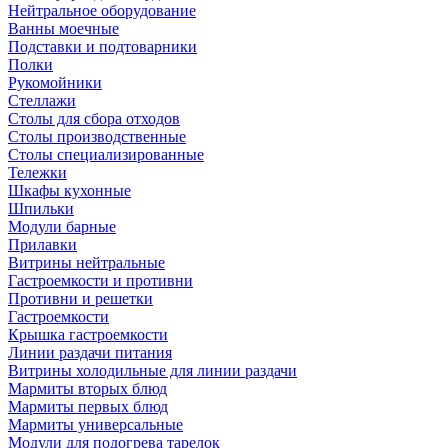
Нейтральное оборудование
Ванны моечные
Подставки и подтоварники
Полки
Рукомойники
Стеллажи
Столы для сбора отходов
Столы производственные
Столы специализированные
Тележки
Шкафы кухонные
Шпильки
Модули барные
Прилавки
Витрины нейтральные
Гастроемкости и противни
Противни и решетки
Гастроемкости
Крышка гастроемкости
Линии раздачи питания
Витрины холодильные для линии раздачи
Мармиты вторых блюд
Мармиты первых блюд
Мармиты универсальные
Модули для подогрева тарелок