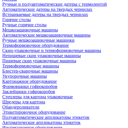
Ручные и полуавтоматические датеры с термолентой
Автоматические датеры на твердых чернилах
Встраиваемые датеры на твердых чернилах
Горячие столы
Ручные горячие столы
Мешкозашивочные машины
Автоматические мешкозашивочные машины
Ручные мешкозашивочные машинки
Термоформовочное оборудование
Скин-упаковочные и термоформовочные машины
Непищевые скин упаковочные машины
Пищевые скин упаковочные машины
Термоформовочные машины
Блистер-сварочные машины
Укупорочные машины
Картонажное оборудование
Формовщики гофрокоробов
Заклейщики гофрокоробов
Степлеры для картона упаковочные
Шредеры для картона
Обандероливатели
Этикетировочное оборудование
Полуавтоматические аппликаторы этикеток
Автоматические аппликаторы этикеток
Инспекционное оборудование