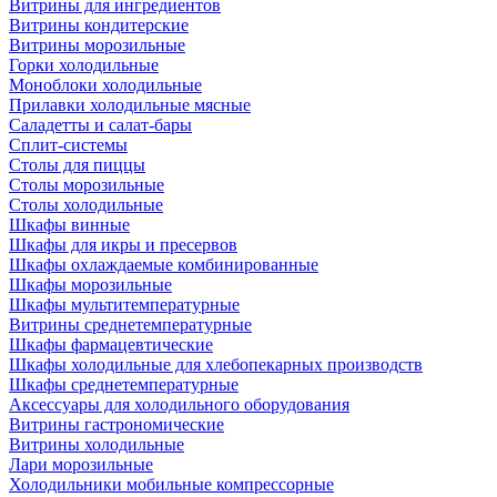
Витрины для ингредиентов
Витрины кондитерские
Витрины морозильные
Горки холодильные
Моноблоки холодильные
Прилавки холодильные мясные
Саладетты и салат-бары
Сплит-системы
Столы для пиццы
Столы морозильные
Столы холодильные
Шкафы винные
Шкафы для икры и пресервов
Шкафы охлаждаемые комбинированные
Шкафы морозильные
Шкафы мультитемпературные
Витрины среднетемпературные
Шкафы фармацевтические
Шкафы холодильные для хлебопекарных производств
Шкафы среднетемпературные
Аксессуары для холодильного оборудования
Витрины гастрономические
Витрины холодильные
Лари морозильные
Холодильники мобильные компрессорные