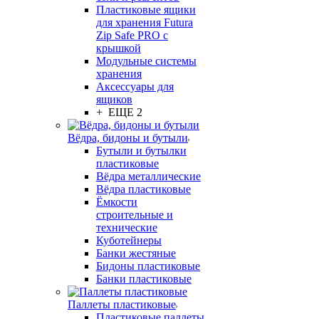
Пластиковые ящики
для хранения Futura
Zip Safe PRO с
крышкой
Модульные системы
хранения
Аксессуары для
ящиков
+ ЕЩЕ 2
Вёдра, бидоны и бутыли
Бутыли и бутылки
пластиковые
Вёдра металлические
Вёдра пластиковые
Ёмкости
строительные и
технические
Куботейнеры
Банки жестяные
Бидоны пластиковые
Банки пластиковые
Паллеты пластиковые
Пластиковые паллеты