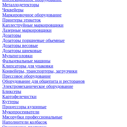
Металлодетекторы
Чеквейеры
Маркировочное оборудование
Принтеры этикеток
Каплеструйные маркировщики
Лазерные маркировщики
Дозаторы
Дозаторы поршневые обьемные
Дозаторы весовые
Дозаторы шнековые
Мультиголовки
Фальцевальные машины
Клипсаторы для упаковки
Конвейеры, транспортеры, загрузчики
Прессовое оборудование
Оборудование для общепита и ресторанов
Электромеханическое оборудование
Бликсеры
Картофелечистки
Куттеры
Процессоры кухонные
Мукопросеиватели
Мясорубки профессиональные
Наполнители колбасок