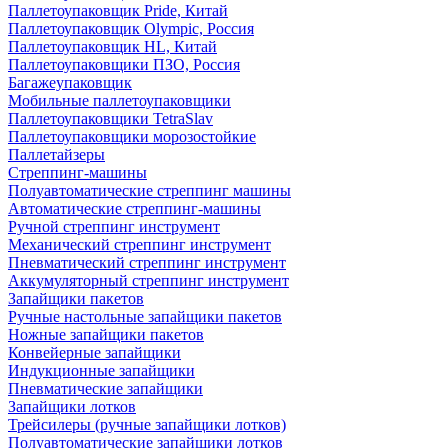
Паллетоупаковщик Pride, Китай
Паллетоупаковщик Olympic, Россия
Паллетоупаковщик HL, Китай
Паллетоупаковщики ПЗО, Россия
Багажеупаковщик
Мобильные паллетоупаковщики
Паллетоупаковщики TetraSlav
Паллетоупаковщики морозостойкие
Паллетайзеры
Стреппинг-машины
Полуавтоматические стреппинг машины
Автоматические стреппинг-машины
Ручной стреппинг инструмент
Механический стреппинг инструмент
Пневматический стреппинг инструмент
Аккумуляторный стреппинг инструмент
Запайщики пакетов
Ручные настольные запайщики пакетов
Ножные запайщики пакетов
Конвейерные запайщики
Индукционные запайщики
Пневматические запайщики
Запайщики лотков
Трейсилеры (ручные запайщики лотков)
Полуавтоматические запайщики лотков