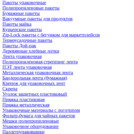
Пакеты упаковочные
Полипропиленовые пакеты
Бумажные пакеты
Вакуумные пакеты для продуктов
Пакеты майка
Курьерские пакеты
Zip-Lock пакеты с бегунком для маркетплейсов
Термоусадочные пакеты
Пакеты Дой-пак
Деревянные хлебные лотки
Лента упаковочная
Полипропиленовая стреппинг лента
ПЭТ лента упаковочная
Металлическая упаковочная лента
Бандерольная лента (бумажная)
Крепеж для упаковочных лент
Скрепа
Уголок защитных пластиковый
Пряжка пластиковая
Пряжка металлическая
Упаковочные материалы с логотипом
Фильтр-бумага для чайных пакетов
Мешки полипропиленовые
Упаковочное оборудование
Паллетоупаковщики