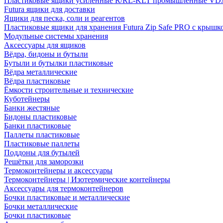
Пластиковые ящики усиленные R/RL-KLT промышленные VD
Futura ящики для доставки
Ящики для песка, соли и реагентов
Пластиковые ящики для хранения Futura Zip Safe PRO с крышк
Модульные системы хранения
Аксессуары для ящиков
Вёдра, бидоны и бутыли
Бутыли и бутылки пластиковые
Вёдра металлические
Вёдра пластиковые
Ёмкости строительные и технические
Куботейнеры
Банки жестяные
Бидоны пластиковые
Банки пластиковые
Паллеты пластиковые
Пластиковые паллеты
Поддоны для бутылей
Решётки для заморозки
Термоконтейнеры и аксессуары
Термоконтейнеры | Изотермические контейнеры
Аксессуары для термоконтейнеров
Бочки пластиковые и металлические
Бочки металлические
Бочки пластиковые