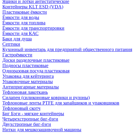
Ящики и лотки антистатические
Контейнеры KLT ESD (VDA)
Пластиковые ёмкости
Ёмкости для воды
Ёмкости для топлива
Ёмкости для транспортировки
Ёмкости для КАС
Баки для душа
Септики
Кухонный инвентарь для предприятий общественного питания
Гастроёмкости
Доски разделочные пластиковые
Подносы пластиковые
Одноразовая посуда пластиковая
Упаковка для кейтеринга
Упаковочные материалы
Антипригарные материалы
Тефлоновая лакоткань
Силапен (силиконовые коврики и рулоны)
Тефлоновые ленты PTFE для запайщиков и упаковщиков
Тефлоновый скотч
Биг Бэги - мягкие контейнеры
Четырехстропные биг-бэги
Двухстропные биг-бэги
Нитки для мешкозашивочной машины