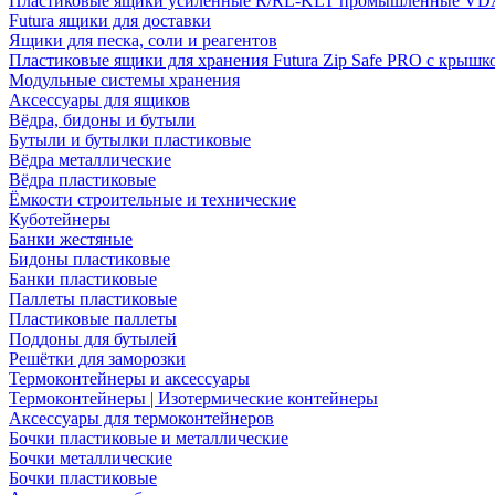
Пластиковые ящики усиленные R/RL-KLT промышленные VD
Futura ящики для доставки
Ящики для песка, соли и реагентов
Пластиковые ящики для хранения Futura Zip Safe PRO с крышк
Модульные системы хранения
Аксессуары для ящиков
Вёдра, бидоны и бутыли
Бутыли и бутылки пластиковые
Вёдра металлические
Вёдра пластиковые
Ёмкости строительные и технические
Куботейнеры
Банки жестяные
Бидоны пластиковые
Банки пластиковые
Паллеты пластиковые
Пластиковые паллеты
Поддоны для бутылей
Решётки для заморозки
Термоконтейнеры и аксессуары
Термоконтейнеры | Изотермические контейнеры
Аксессуары для термоконтейнеров
Бочки пластиковые и металлические
Бочки металлические
Бочки пластиковые