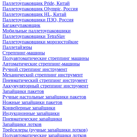
Паллетоупаковщик Pride, Китай
Паллетоупаковщик Olympic, Россия
Паллетоупаковщик HL, Китай
Паллетоупаковщики ПЗО, Россия
Багажеупаковщик
Мобильные паллетоупаковщики
Паллетоупаковщики TetraSlav
Паллетоупаковщики морозостойкие
Паллетайзеры
Стреппинг-машины
Полуавтоматические стреппинг машины
Автоматические стреппинг-машины
Ручной стреппинг инструмент
Механический стреппинг инструмент
Пневматический стреппинг инструмент
Аккумуляторный стреппинг инструмент
Запайщики пакетов
Ручные настольные запайщики пакетов
Ножные запайщики пакетов
Конвейерные запайщики
Индукционные запайщики
Пневматические запайщики
Запайщики лотков
Трейсилеры (ручные запайщики лотков)
Полуавтоматические запайщики лотков