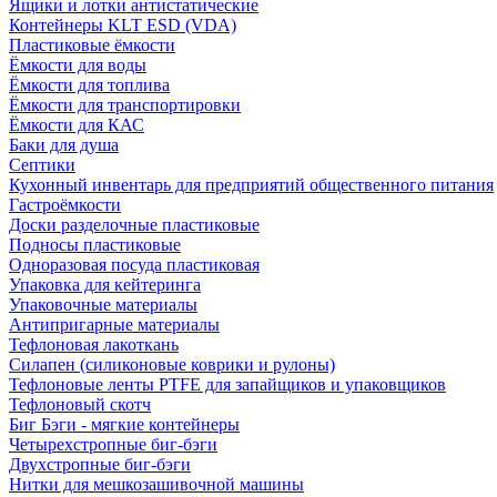
Ящики и лотки антистатические
Контейнеры KLT ESD (VDA)
Пластиковые ёмкости
Ёмкости для воды
Ёмкости для топлива
Ёмкости для транспортировки
Ёмкости для КАС
Баки для душа
Септики
Кухонный инвентарь для предприятий общественного питания
Гастроёмкости
Доски разделочные пластиковые
Подносы пластиковые
Одноразовая посуда пластиковая
Упаковка для кейтеринга
Упаковочные материалы
Антипригарные материалы
Тефлоновая лакоткань
Силапен (силиконовые коврики и рулоны)
Тефлоновые ленты PTFE для запайщиков и упаковщиков
Тефлоновый скотч
Биг Бэги - мягкие контейнеры
Четырехстропные биг-бэги
Двухстропные биг-бэги
Нитки для мешкозашивочной машины