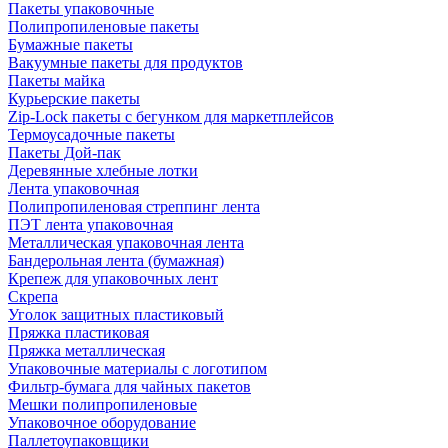
Пакеты упаковочные
Полипропиленовые пакеты
Бумажные пакеты
Вакуумные пакеты для продуктов
Пакеты майка
Курьерские пакеты
Zip-Lock пакеты с бегунком для маркетплейсов
Термоусадочные пакеты
Пакеты Дой-пак
Деревянные хлебные лотки
Лента упаковочная
Полипропиленовая стреппинг лента
ПЭТ лента упаковочная
Металлическая упаковочная лента
Бандерольная лента (бумажная)
Крепеж для упаковочных лент
Скрепа
Уголок защитных пластиковый
Пряжка пластиковая
Пряжка металлическая
Упаковочные материалы с логотипом
Фильтр-бумага для чайных пакетов
Мешки полипропиленовые
Упаковочное оборудование
Паллетоупаковщики