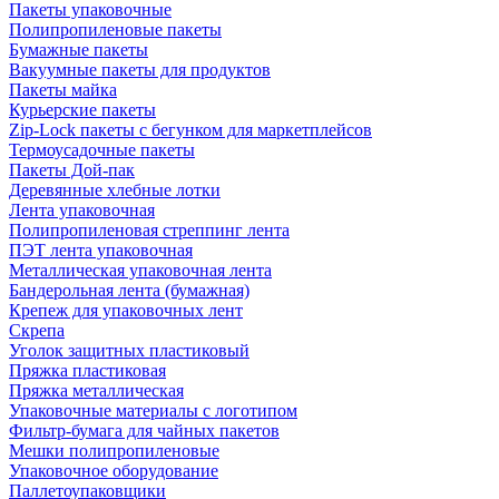
Пакеты упаковочные
Полипропиленовые пакеты
Бумажные пакеты
Вакуумные пакеты для продуктов
Пакеты майка
Курьерские пакеты
Zip-Lock пакеты с бегунком для маркетплейсов
Термоусадочные пакеты
Пакеты Дой-пак
Деревянные хлебные лотки
Лента упаковочная
Полипропиленовая стреппинг лента
ПЭТ лента упаковочная
Металлическая упаковочная лента
Бандерольная лента (бумажная)
Крепеж для упаковочных лент
Скрепа
Уголок защитных пластиковый
Пряжка пластиковая
Пряжка металлическая
Упаковочные материалы с логотипом
Фильтр-бумага для чайных пакетов
Мешки полипропиленовые
Упаковочное оборудование
Паллетоупаковщики