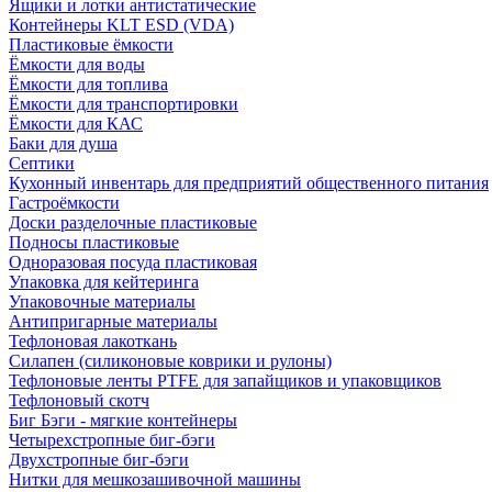
Ящики и лотки антистатические
Контейнеры KLT ESD (VDA)
Пластиковые ёмкости
Ёмкости для воды
Ёмкости для топлива
Ёмкости для транспортировки
Ёмкости для КАС
Баки для душа
Септики
Кухонный инвентарь для предприятий общественного питания
Гастроёмкости
Доски разделочные пластиковые
Подносы пластиковые
Одноразовая посуда пластиковая
Упаковка для кейтеринга
Упаковочные материалы
Антипригарные материалы
Тефлоновая лакоткань
Силапен (силиконовые коврики и рулоны)
Тефлоновые ленты PTFE для запайщиков и упаковщиков
Тефлоновый скотч
Биг Бэги - мягкие контейнеры
Четырехстропные биг-бэги
Двухстропные биг-бэги
Нитки для мешкозашивочной машины