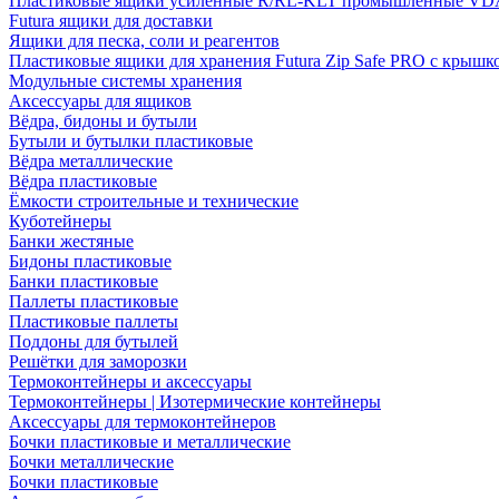
Пластиковые ящики усиленные R/RL-KLT промышленные VD
Futura ящики для доставки
Ящики для песка, соли и реагентов
Пластиковые ящики для хранения Futura Zip Safe PRO с крышк
Модульные системы хранения
Аксессуары для ящиков
Вёдра, бидоны и бутыли
Бутыли и бутылки пластиковые
Вёдра металлические
Вёдра пластиковые
Ёмкости строительные и технические
Куботейнеры
Банки жестяные
Бидоны пластиковые
Банки пластиковые
Паллеты пластиковые
Пластиковые паллеты
Поддоны для бутылей
Решётки для заморозки
Термоконтейнеры и аксессуары
Термоконтейнеры | Изотермические контейнеры
Аксессуары для термоконтейнеров
Бочки пластиковые и металлические
Бочки металлические
Бочки пластиковые