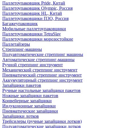
Паллетоупаковщик Pride, Китай
Паллетоупаковщик Olympic, Россия
Паллетоупаковщик HL, Китай
Паллетоупаковщики ПЗО, Россия
Багажеупаковщик
Мобильные паллетоупаковщики
Паллетоупаковщики TetraSlav
Паллетоупаковщики морозостойкие
Паллетайзеры
Стреппинг-машины
Полуавтоматические стреппинг машины
Автоматические стреппинг-машины
Ручной стреппинг инструмент
Механический стреппинг инструмент
Пневматический стреппинг инструмент
Аккумуляторный стреппинг инструмент
Запайщики пакетов
Ручные настольные запайщики пакетов
Ножные запайщики пакетов
Конвейерные запайщики
Индукционные запайщики
Пневматические запайщики
Запайщики лотков
Трейсилеры (ручные запайщики лотков)
Полуавтоматические запайщики лотков