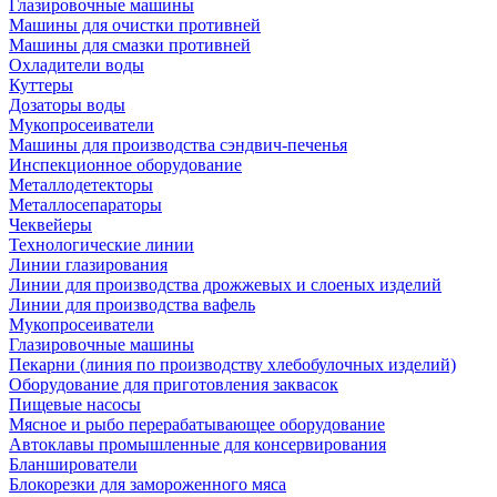
Глазировочные машины
Машины для очистки противней
Машины для смазки противней
Охладители воды
Куттеры
Дозаторы воды
Мукопросеиватели
Машины для производства сэндвич-печенья
Инспекционное оборудование
Металлодетекторы
Металлосепараторы
Чеквейеры
Технологические линии
Линии глазирования
Линии для производства дрожжевых и слоеных изделий
Линии для производства вафель
Мукопросеиватели
Глазировочные машины
Пекарни (линия по производству хлебобулочных изделий)
Оборудование для приготовления заквасок
Пищевые насосы
Мясное и рыбо перерабатывающее оборудование
Автоклавы промышленные для консервирования
Бланширователи
Блокорезки для замороженного мяса