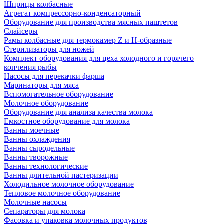
Шприцы колбасные
Агрегат компрессорно-конденсаторный
Оборудование для производства мясных паштетов
Слайсеры
Рамы колбасные для термокамер Z и H-образные
Стерилизаторы для ножей
Комплект оборудования для цеха холодного и горячего
копчения рыбы
Насосы для перекачки фарша
Маринаторы для мяса
Вспомогательное оборудование
Молочное оборудование
Оборудование для анализа качества молока
Емкостное оборудование для молока
Ванны моечные
Ванны охлаждения
Ванны сыродельные
Ванны творожные
Ванны технологические
Ванны длительной пастеризации
Холодильное молочное оборудование
Тепловое молочное оборудование
Молочные насосы
Сепараторы для молока
Фасовка и упаковка молочных продуктов