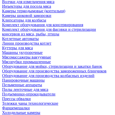
Волчки для измельчения мяса
Инъекторы для посола мяса
Камеры термодымовые (коптильня)
Камеры шоковой заморозки
Клипсаторы для колбасы
Комплект оборудования для консервирования
Комплект оборудования для фасовки и стерилизации
консервов из мяса, рыбы, птицы
Котлетные автоматы
Линии производства котлет
Куттеры для мяса
Машины укупорочные
Мясомассажеры вакуумные
Мясорубки промышленные
Оборудование для мойки, стерилизации и закатки банок
Оборудование для производства замороженных блинчиков
Оборудование для производства колбасных изделий
Панировочные машины
Пельменные аппараты
Пилы ленточные для мяса
Подъемники-опрокидыватели
Прессы обвалки
Тележки чаны технологические
Фаршемешалки
Холодильные камеры