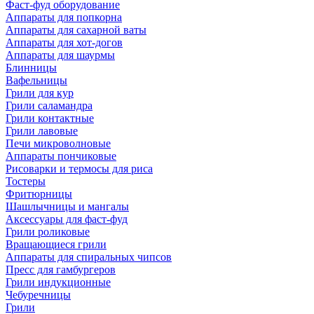
Фаст-фуд оборудование
Аппараты для попкорна
Аппараты для сахарной ваты
Аппараты для хот-догов
Аппараты для шаурмы
Блинницы
Вафельницы
Грили для кур
Грили саламандра
Грили контактные
Грили лавовые
Печи микроволновые
Аппараты пончиковые
Рисоварки и термосы для риса
Тостеры
Фритюрницы
Шашлычницы и мангалы
Аксессуары для фаст-фуд
Грили роликовые
Вращающиеся грили
Аппараты для спиральных чипсов
Пресс для гамбургеров
Грили индукционные
Чебуречницы
Грили