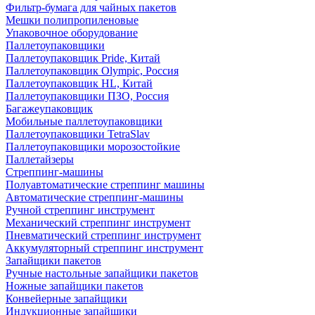
Фильтр-бумага для чайных пакетов
Мешки полипропиленовые
Упаковочное оборудование
Паллетоупаковщики
Паллетоупаковщик Pride, Китай
Паллетоупаковщик Olympic, Россия
Паллетоупаковщик HL, Китай
Паллетоупаковщики ПЗО, Россия
Багажеупаковщик
Мобильные паллетоупаковщики
Паллетоупаковщики TetraSlav
Паллетоупаковщики морозостойкие
Паллетайзеры
Стреппинг-машины
Полуавтоматические стреппинг машины
Автоматические стреппинг-машины
Ручной стреппинг инструмент
Механический стреппинг инструмент
Пневматический стреппинг инструмент
Аккумуляторный стреппинг инструмент
Запайщики пакетов
Ручные настольные запайщики пакетов
Ножные запайщики пакетов
Конвейерные запайщики
Индукционные запайщики