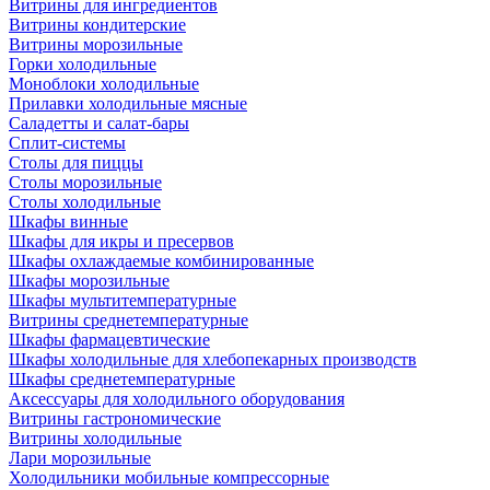
Витрины для ингредиентов
Витрины кондитерские
Витрины морозильные
Горки холодильные
Моноблоки холодильные
Прилавки холодильные мясные
Саладетты и салат-бары
Сплит-системы
Столы для пиццы
Столы морозильные
Столы холодильные
Шкафы винные
Шкафы для икры и пресервов
Шкафы охлаждаемые комбинированные
Шкафы морозильные
Шкафы мультитемпературные
Витрины среднетемпературные
Шкафы фармацевтические
Шкафы холодильные для хлебопекарных производств
Шкафы среднетемпературные
Аксессуары для холодильного оборудования
Витрины гастрономические
Витрины холодильные
Лари морозильные
Холодильники мобильные компрессорные