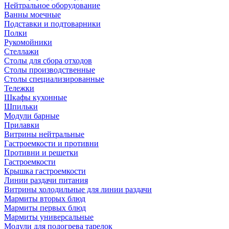
Нейтральное оборудование
Ванны моечные
Подставки и подтоварники
Полки
Рукомойники
Стеллажи
Столы для сбора отходов
Столы производственные
Столы специализированные
Тележки
Шкафы кухонные
Шпильки
Модули барные
Прилавки
Витрины нейтральные
Гастроемкости и противни
Противни и решетки
Гастроемкости
Крышка гастроемкости
Линии раздачи питания
Витрины холодильные для линии раздачи
Мармиты вторых блюд
Мармиты первых блюд
Мармиты универсальные
Модули для подогрева тарелок