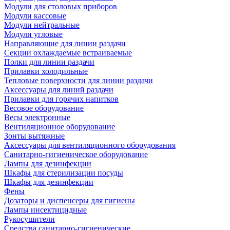
Модули для столовых приборов
Модули кассовые
Модули нейтральные
Модули угловые
Направляющие для линии раздачи
Секции охлаждаемые встраиваемые
Полки для линии раздачи
Прилавки холодильные
Тепловые поверхности для линии раздачи
Аксессуары для линий раздачи
Прилавки для горячих напитков
Весовое оборудование
Весы электронные
Вентиляционное оборудование
Зонты вытяжные
Аксессуары для вентиляционного оборудования
Санитарно-гигиеническое оборудование
Лампы для дезинфекции
Шкафы для стерилизации посуды
Шкафы для дезинфекции
Фены
Дозаторы и диспенсеры для гигиены
Лампы инсектицидные
Рукосушители
Средства санитарно-гигиенические