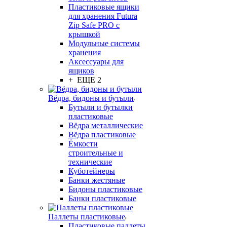
Пластиковые ящики
для хранения Futura
Zip Safe PRO с
крышкой
Модульные системы
хранения
Аксессуары для
ящиков
+ ЕЩЕ 2
Вёдра, бидоны и бутыли
Бутыли и бутылки
пластиковые
Вёдра металлические
Вёдра пластиковые
Ёмкости
строительные и
технические
Куботейнеры
Банки жестяные
Бидоны пластиковые
Банки пластиковые
Паллеты пластиковые
Пластиковые паллеты