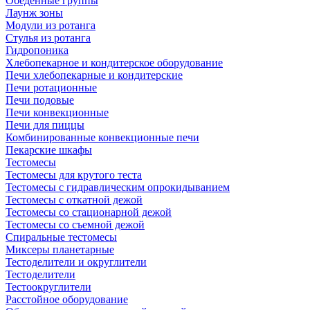
Обеденные группы
Лаунж зоны
Модули из ротанга
Стулья из ротанга
Гидропоника
Хлебопекарное и кондитерское оборудование
Печи хлебопекарные и кондитерские
Печи ротационные
Печи подовые
Печи конвекционные
Печи для пиццы
Комбинированные конвекционные печи
Пекарские шкафы
Тестомесы
Тестомесы для крутого теста
Тестомесы с гидравлическим опрокидыванием
Тестомесы с откатной дежой
Тестомесы со стационарной дежой
Тестомесы со съемной дежой
Спиральные тестомесы
Миксеры планетарные
Тестоделители и округлители
Тестоделители
Тестоокруглители
Расстойное оборудование