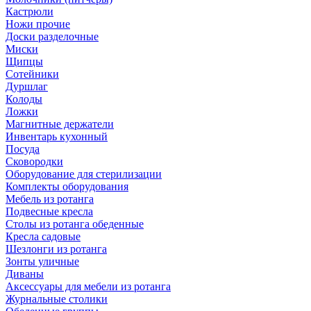
Кастрюли
Ножи прочие
Доски разделочные
Миски
Щипцы
Сотейники
Дуршлаг
Колоды
Ложки
Магнитные держатели
Инвентарь кухонный
Посуда
Сковородки
Оборудование для стерилизации
Комплекты оборудования
Мебель из ротанга
Подвесные кресла
Столы из ротанга обеденные
Кресла садовые
Шезлонги из ротанга
Зонты уличные
Диваны
Аксессуары для мебели из ротанга
Журнальные столики