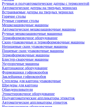
Ручные и полуавтоматические датеры с термолентой
Автоматические датеры на твердых чернилах
Встраиваемые датеры на твердых чернилах
Горячие столы
Ручные горячие столы
Мешкозашивочные машины
Автоматические мешкозашивочные машины
Ручные мешкозашивочные машинки
Термоформовочное оборудование
Скин-упаковочные и термоформовочные машины
Непищевые скин упаковочные машины
Пищевые скин упаковочные машины
Термоформовочные машины
Блистер-сварочные машины
Укупорочные машины
Картонажное оборудование
Формовщики гофрокоробов
Заклейщики гофрокоробов
Степлеры для картона упаковочные
Шредеры для картона
Обандероливатели
Этикетировочное оборудование
Полуавтоматические аппликаторы этикеток
Автоматические аппликаторы этикеток
Инспекционное оборудование