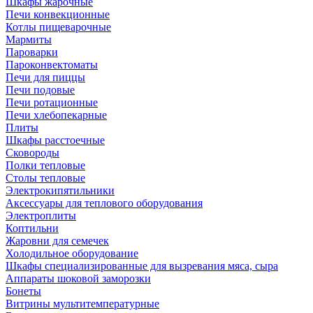
Шкафы жарочные
Печи конвекционные
Котлы пищеварочные
Мармиты
Пароварки
Пароконвектоматы
Печи для пиццы
Печи подовые
Печи ротационные
Печи хлебопекарные
Плиты
Шкафы расстоечные
Сковороды
Полки тепловые
Столы тепловые
Электрокипятильники
Аксессуары для теплового оборудования
Электроплиты
Коптильни
Жаровни для семечек
Холодильное оборудование
Шкафы специализированные для вызревания мяса, сыра
Аппараты шоковой заморозки
Бонеты
Витрины мультитемпературные