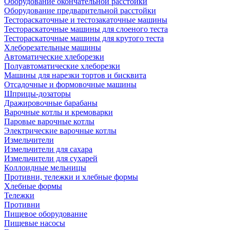
Оборудование окончательной расстойки
Оборудование предварительной расстойки
Тестораскаточные и тестозакаточные машины
Тестораскаточные машины для слоеного теста
Тестораскаточные машины для крутого теста
Хлеборезательные машины
Автоматические хлеборезки
Полуавтоматические хлеборезки
Машины для нарезки тортов и бисквита
Отсадочные и формовочные машины
Шприцы-дозаторы
Дражировочные барабаны
Варочные котлы и кремоварки
Паровые варочные котлы
Электрические варочные котлы
Измельчители
Измельчители для сахара
Измельчители для сухарей
Коллоидные мельницы
Противни, тележки и хлебные формы
Хлебные формы
Тележки
Противни
Пищевое оборудование
Пищевые насосы