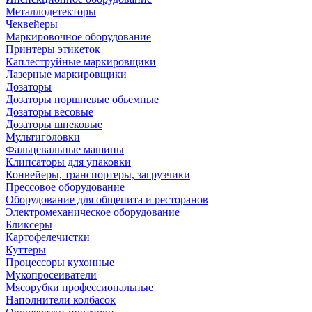
Металлодетекторы
Чеквейеры
Маркировочное оборудование
Принтеры этикеток
Каплеструйные маркировщики
Лазерные маркировщики
Дозаторы
Дозаторы поршневые обьемные
Дозаторы весовые
Дозаторы шнековые
Мультиголовки
Фальцевальные машины
Клипсаторы для упаковки
Конвейеры, транспортеры, загрузчики
Прессовое оборудование
Оборудование для общепита и ресторанов
Электромеханическое оборудование
Бликсеры
Картофелечистки
Куттеры
Процессоры кухонные
Мукопросеиватели
Мясорубки профессиональные
Наполнители колбасок