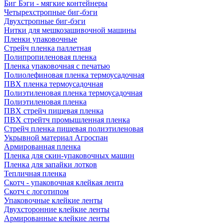
Биг Бэги - мягкие контейнеры
Четырехстропные биг-бэги
Двухстропные биг-бэги
Нитки для мешкозашивочной машины
Пленки упаковочные
Стрейч пленка паллетная
Полипропиленовая пленка
Пленка упаковочная с печатью
Полиолефиновая пленка термоусадочная
ПВХ пленка термоусадочная
Полиэтиленовая пленка термоусадочная
Полиэтиленовая пленка
ПВХ стрейч пищевая пленка
ПВХ стрейтч промышленная пленка
Стрейч пленка пищевая полиэтиленовая
Укрывной материал Агроспан
Армированная пленка
Пленка для скин-упаковочных машин
Пленка для запайки лотков
Тепличная пленка
Скотч - упаковочная клейкая лента
Скотч с логотипом
Упаковочные клейкие ленты
Двухсторонние клейкие ленты
Армированные клейкие ленты