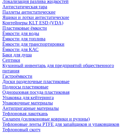
Локализация разлива жидкостей
Антистатическая тара
Паллеты антистатические
Ящики и лотки антистатические
Контейнеры KLT ESD (VDA)
Пластиковые ёмкости
Ёмкости для воды
Ёмкости для топлива
Ёмкости для транспортировки
Ёмкости для КАС
Баки для душа
Септики
Кухонный инвентарь для предприятий общественного
питания
Гастроёмкости
Доски разделочные пластиковые
Подносы пластиковые
Одноразовая посуда пластиковая
Упаковка для кейтеринга
Упаковочные материалы
Антипригарные материалы
Тефлоновая лакоткань
Силапен (силиконовые коврики и рулоны)
Тефлоновые ленты PTFE для запайщиков и упаковщиков
Тефлоновый скотч