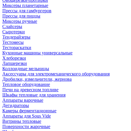
Овощерезки-протирки
Миксеры планетарные
Прессы для гамбургеров
Прессы для пиццы
Миксеры ручные
Слайсеры
Сыротерки
Тендерайзеры
Тестомесы
Тестораскатки
Кухонные машины универсальные
Хлеборезки
Лапшерезки
Коллоидные мельницы
Аксессуары для электромеханического оборудования
Дробилки, измельчители, жернова
Тепловое оборудование
Печи на древесном топливе
Шкафы тепловые для хранения
Аппараты варочные
Дегидраторы
Камеры ферментационные
Аппараты для Sous Vide
Витрины тепловые
Поверхности жарочные