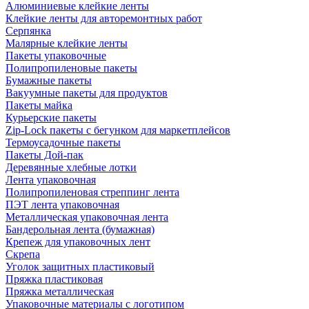
Алюминиевые клейкие ленты
Клейкие ленты для авторемонтных работ
Серпянка
Малярные клейкие ленты
Пакеты упаковочные
Полипропиленовые пакеты
Бумажные пакеты
Вакуумные пакеты для продуктов
Пакеты майка
Курьерские пакеты
Zip-Lock пакеты с бегунком для маркетплейсов
Термоусадочные пакеты
Пакеты Дой-пак
Деревянные хлебные лотки
Лента упаковочная
Полипропиленовая стреппинг лента
ПЭТ лента упаковочная
Металлическая упаковочная лента
Бандерольная лента (бумажная)
Крепеж для упаковочных лент
Скрепа
Уголок защитных пластиковый
Пряжка пластиковая
Пряжка металлическая
Упаковочные материалы с логотипом